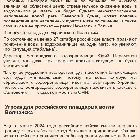
Поскольку Белгород лежит выше по течению, то никакого
влияния на областной центр стремительное снижение воды в
водохранилище иметь не будет. Однако неконтролируемое
наполнение водой реки Северский Донец может повлечь
последствия для населенных пунктов ниже по течению, а также
стоящих на ее притоках — реках Нежеголь и Волчья.
В первую очередь для украинского Волчанска.
По состоянию на вечер 27 октября российские власти признают
понижение воды в водохранилище на один метр, но уверяют,
что “ситуация стабильна”.
Директор Белгородского водохранилища Юрий Парамонов
уверяет, что даже при прорыве плотины ситуация не будет
критической.
“В случае ухудшения последствия для населения близлежащих
сел будут минимальными, потому что вода, которую мы
сбрасываем с водохранилища, идёт на территорию Украины,
поскольку Белгородское водохранилище находится в каскаде с
Салтовским”, — сказал он местным СМИ.
Угроза для российского плацдарма возле
Волчанска
Еще в марте 2024 года российские войска смогли прорвать
границу и начать бои за город Волчанск в приграничье. Однако
их дальнейшее продвижение заблокировали удачные действия