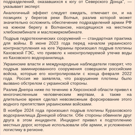
подразделений, оказавшихся к югу от Северского Донца”, —
указывает эксперт.
Аналогичный эффект следует ожидать, отмечает он, и на
позициях у берегов реки Волчья, разлив которой может
значительно осложнить обеспечение подразделений армии РФ
на южном берегу в Волчанске, находящихся на местном
хлебокомбинате и масложиркомбинате.
Подрыв гидротехнических сооружений — стандартная практика
для войны. В июне 2023 года перед началом украинского
контрнаступления на юге Украины произошел подрыв плотины
Каховской ГЭС, что привело к неконтролируемой утечке воды
из Каховского водохранилища.
Украинские власти и международные наблюдатели говорят, что
подрыв заминированного сооружения совершили российские
войска, которые его контролировали с конца февраля 2022
года. Россия же заявляла, что разрушение плотины было
вызвано обстрелом с украинской стороны.
Разлив Днепра ниже по течению в Херсонской области привел к
многочисленным человеческим жертвам, а также на
длительное время сделал невозможным форсирование этого
водного препятствия украинскими войсками.
В ноябре 2024 года произошел подрыв плотины Кураховского
водохранилища Донецкой области. Обе стороны обвинили друг
друга в этом инциденте. Инцидент привел к подтоплению
местных дорог, которые использовали обе армии, и усложненил
логистику в регионе.