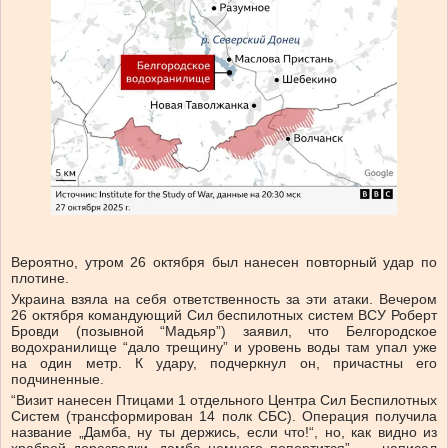
Вероятно, утром 26 октября был нанесен повторный удар по
плотине.
Украина взяла на себя ответственность за эти атаки. Вечером
26 октября командующий Сил беспилотных систем ВСУ Роберт
Бровди (позывной “Мадьяр”) заявил, что Белгородское
водохранилище “дало трещину” и уровень воды там упал уже
на один метр. К удару, подчеркнул он, причастны его
подчиненные.
“Визит нанесен Птицами 1 отдельного Центра Сил Беспилотных
Систем (трансформирован 14 полк СБС). Операция получила
название „Дамба, ну ты держись, если что!“, но, как видно из
храброй доразведки, дамба немного попортится”, — написал