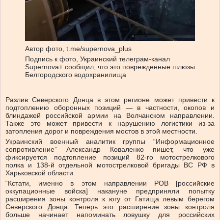
Автор фото,
t.me/supernova_plus
Подпись к фото,
Украинский телеграм-канал
Supernova+ сообщил, что это поврежденные шлюзы
Белгородского водохранилища
Разлив Северского Донца в этом регионе может привести к
подтоплению оборонных позиций — в частности, окопов и
блиндажей российской армии на Волчанском направлении.
Также это может привести к нарушению логистики из-за
затопления дорог и повреждения мостов в этой местности.
Украинский военный аналитик группы “Информационное
сопротивление” Александр Коваленко пишет, что уже
фиксируется подтопление позиций 82-го мотострелкового
полка и 138-й отдельной мотострелковой бригады ВС РФ в
Харьковской области.
“Кстати, именно в этом направлении РОВ [российские
оккупационные войска] накануне предприняли попытку
расширения зоны контроля к югу от Гатища левым берегом
Северского Донца. Теперь это расширение зоны контроля
больше начинает напоминать ловушку для российских