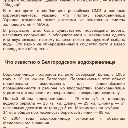
“Мадьяр”.
В то же время в сообщениях российских СМИ и военных
корреспондентов, указано, что плотину водохранилища
Украина атаковала также ракетами из реактивных систем
залпового огня HIMARS.
В результате атак была существенно повреждена дорога,
несколько сооружений с оборудованием и механизмы одного
или двух шлюзов, поэтому начался неконтролируемый выброс
воды. Это видно на обнародованных в соцсетях фото и видео
последствия обстрелов.
Что известно о Белгородском водохранилище
Водохранилище построили на реке Северский Донец в 1985
году в 10 км южнее Белгорода. Первоначально этот объект
планировали использовать для водоснабжения
промышленности в регионе, но впоследствии водохранилище
утратило это значение и превратилось в рекреационную зону.
Полный объем водохранилища — 76 млн куб. м, площадь
водного зеркала — 23 кв. км, длина — 25 км, ширина — от
нескольких десятков метров до 3 км. Максимальная глубина —
14 м, а общая протяженность береговой линии — 85 км.
С 2004 года водохранилище относится к объектам
федерального значения.