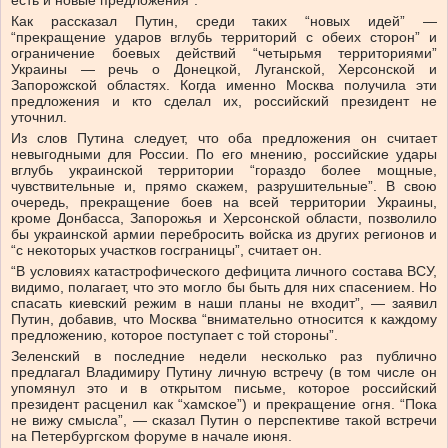
есть и новые предложения”.
Как рассказал Путин, среди таких “новых идей” —
“прекращение ударов вглубь территорий с обеих сторон” и
ограничение боевых действий “четырьмя территориями”
Украины — речь о Донецкой, Луганской, Херсонской и
Запорожской областях. Когда именно Москва получила эти
предложения и кто сделал их, российский президент не
уточнил.
Из слов Путина следует, что оба предложения он считает
невыгодными для России. По его мнению, российские удары
вглубь украинской территории “гораздо более мощные,
чувствительные и, прямо скажем, разрушительные”. В свою
очередь, прекращение боев на всей территории Украины,
кроме Донбасса, Запорожья и Херсонской области, позволило
бы украинской армии перебросить войска из других регионов и
“с некоторых участков госграницы”, считает он.
“В условиях катастрофического дефицита личного состава ВСУ,
видимо, полагает, что это могло бы быть для них спасением. Но
спасать киевский режим в наши планы не входит”, — заявил
Путин, добавив, что Москва “внимательно относится к каждому
предложению, которое поступает с той стороны”.
Зеленский в последние недели несколько раз публично
предлагал Владимиру Путину личную встречу (в том числе он
упомянул это и в открытом письме, которое российский
президент расценил как “хамское”) и прекращение огня. “Пока
не вижу смысла”, — сказал Путин о перспективе такой встречи
на Петербургском форуме в начале июня.