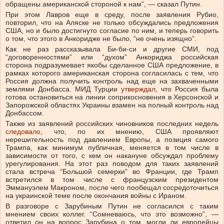
обращены американской стороной к нам”, — сказал Путин.
При этом Лавров еще в среду, после заявления Рубио,
повторил, что на Аляске не только обсуждались предложения
США, но и было достигнуто согласие по ним, и теперь говорить
о том, что этого в Анкоридже не было, “не очень изящно”.
Как не раз рассказывала Би-би-си и другие СМИ, под
“договоренностями” или “духом” Анкориджа российская
сторона подразумевает якобы сделанное США предложение, в
рамках которого американская сторона согласилась с тем, что
Россия должна получить контроль над еще на захваченными
землями Донбасса. МИД Турции
утверждал
, что Россия была
готова остановиться на линии соприкосновения в Херсонской и
Запорожской областях Украины взамен на полный контроль над
Донбассом.
Также из заявлений российских чиновников последних недель
следовало
, что, по их мнению, США проявляют
нерешительность под давлением Европы, а позиция самого
Трампа, как минимум публичная, меняется в том числе в
зависимости от того, с кем он накануне обсуждал проблему
урегулирования. На этот раз поводом для таких заявлений
стала встреча “Большой семерки” во Франции, где Трамп
встретился в том числе с французским президентом
Эммануэлем Макроном, после чего пообещал сосредоточиться
на украинской теме после окончания войны с Ираном.
В разговоре с Зарубиным Путин не согласился с таким
мнением своих коллег. “Сомневаюсь, что это возможно”, —
ответил он на вопрос Зарубина о том, могли ли европейцы