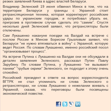
резких заявлений Киева в адрес властей Беларуси.
Владимир Зеленский 19 июня обвинил Минск в том, что на
территории Беларуси у границы с Украиной стоит
ретрансляционная техника, которая корректирует российские
удары по украинским городам, и потребовал убрать ее,
пригрозив в противном случае сделать это “самим”. Спустя
несколько дней Зеленский заявил, что ретрансляторы были
отключены.
Сам Лукашенко накануне поездки на Валдай на встрече с
послом России в Минске Борисом Грызловым заявил, что
Беларуси “не нужно втягиваться в войну” с Украиной, которую
ведет Россия. По словам Лукашенко, именно российский посол
“организовывает процесс”.
На встрече Путина с Лукашенко на Валдае они не обсуждали в
деталях заявления Зеленского, рассказал Путин Павлу
Зарубину. По словам Путина, у Лукашенко “не вызывают
паники” “грубые окрики” Зеленского, он подходит к этому очень
спокойно.
Российский президент в ответе на вопрос корреспондента
ВГТРК не стал упоминать ни слова Зеленского о
ретрансляторах, ни слова Лукашенко о нежелании воевать с
Украиной, сказав, что переговоры были посвящены
экономической повестке.