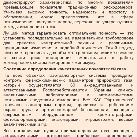
демонстрируют характеристики, по многим показателям
превышающие показатели традиционных расходомеров.
Учитывая высокую точность, надежность и простоту в
обслуживании, можно предположить, что в сфере
газоизмерения наступает период перехода на ультразвуковые
методы измерения потока.
Лучший метод гарантировать оптимальную точность — это
установить последовательно на измерительном трубопроводе
два средства измерительной техники с различными
принципами измерения и подобной точностью. Такой подход
позволяет сравнивать два объема в реальном режиме времени
и свести риск посторонних вмешательств в работу
коммерческих систем измерения к минимуму.
Состояние определения качественных показателей газа
На всех объектах газотранспортной системы проводится
контроль физико-химических параметров природного газа,
который осуществляется 69 аккредитованными и
аттестованными Госпотребстандартом Украины химико-
аналитическими лабораториями и автоматическими
потоковыми средствами измерения. Все ХАЛ “Укртрансгаза”
отвечают санитарным нормам, правилам и требованиям
охраны труда и противопожарной безопасности, оснащены
современным оборудованием — хроматографами,
фотокалориметрами, влагомерами, гигрометрами, весами
аналитическими и пр.
Все пограничные пункты приема-передачи газа оснащены
автоматическими потоковыми приборами определения