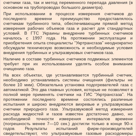
счетчики газа, так и метод переменного перепада давления (в
основном на трубопроводах большого диаметра).
При использовании в процессе измерения счетчиков до
последнего времени преимущество предоставлялось
счетчикам турбинного типа, обеспечивающим прямой метод
измерения рабочих объемов газа и расчет для стандартных
условий. В ГТС Украины внедрение турбинных счетчиков
началось с 1997 года. На протяжении эксплуатации и
приобретения опыта специалисты “Укртрансгаза” неоднократно
обсуждали техническую возможность и необходимые условия
внедрения турбинных и ультразвуковых счетчиков газа.
Наличие в составе турбинных счетчиков подвижных элементов
требует при их использовании уделять особое внимание
очищению газа.
На всех объектах, где устанавливается турбинный счетчик,
необходимо устанавливать системы очищения (фильтры не
более 10 мкм). Обязательна установка подогревателей газа с
автоматикой. Это два главных условия, которые не позволяют в
полной мере применять счетчики на ГИС “Укртрансгаза”. На
протяжении последнего времени состоялись различные
испытания и широко внедряются вихревые и ультразвуковые
счетчики природного газа. Ультразвуковой метод измерения
расхода жидкостей и газов известен достаточно давно, но
необходимой точности измерения интервалов времени
(погрешность менее 7—10 сек.) достигли только в конце 90-х
годов. Результаты испытаний фирм-производителей
свидетельствуют, что ультразвуковые газовые расходомеры