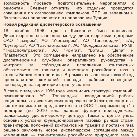
возможность провести подготовительные мероприятия к
ремонтам. Следует отметить, что отдельно проводятся
совещания по согласованию комплексов ППР на западном и
балканском направлениях и в направлении Турции.
Новая редакция диспетчерского соглашения
18 октября 1996 года в Кишиневе было подписано
Диспетчерское соглашение между диспетчерскими центрами
ОАО “Газпром”, АО “Укргазпром”, АО “Топэнерджи”, ЕАД
“Булгаргаз”, АО “Газснабтранзит”, АО “Молдоватрансгаз”, РУМГ
“Тираспольтрансгаз”, АХ “Ромгаз”, “Боташ”, “Депа” и
“Макпетрол”. Это соглашение направлено на обеспечение
диспетчерскими службами оперативного руководства и
контроля за соблюдением исполнения контрактных
обязательств по транзиту и поставкам российского газа в
страны Балканского региона. В рамках соглашения каждый год
представители компаний проводят рабочие совещания
поочередно на территории стран-участниц.
В связи с тем, что с 1996 года изменились структуры компаний,
ликвидировано АО “Топэнерджи”, координацией работы
национальных диспетчерских подразделений газотранспортных
систем занимается представительство ООО “Газпромэкспорт” в
Болгарии (до 2010 года данная функция принадлежала
Балканскому диспетчерскому центру). Также с целью учета
основных условий функционирования газовых рынков стран-
транзитеров, положений контрактов на транзит и поставки газа
решено заключить новое диспетчерское соглашение между
компаниями — транзитерами российского природного газа в