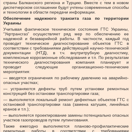
страны Балканского региона и Турцию. Вместе с тем в новом
диспетчерском соглашении будут учтены современные способы
и технологии в области передачи информации.
Обеспечение надежного транзита газа по территории
Украины
Учитывая фактическое техническое состояние ГТС Украины,
“Укртрансгаз” осуществляет ряд мер по обеспечению ее
надежной и безаварийной работы. В частности, каждый год
проводит техническое диагностирование объектов ГТС в
соответствии с требованиями действующей научно-технической
документации (НТД), в т.ч. внутритрубную диагностику,
комплексные коррозионные обследования и т.п. По результатам
технического диагностирования компания планирует и
проводит следующие организационно-технические
мероприятия:
— вводятся ограничения по рабочему давлению на аварийно-
опасных участках;
— устраняются дефекты труб путем установки ремонтных
конструкций без остановки транспортировки газа;
— выполняется локальный ремонт дефектных объектов ГТС с
остановкой транспортировки газа (замена катушек, линейных
кранов и т.п.);
— выполняется проектирование замены потенциально опасных
участков газопроводов путем лупингования.
Также ежегодно выполняются планово-профилактические
ремонтные работы в соответствии с требованиями