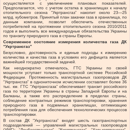
осуществляется с увеличением плановых показателей.
Предполагается, что с учетом остатка в хранилищах к началу
отопительного сезона “Укртрансгаз” накопит около 23—25
млрд. кубометров. Принятый план закачки газа в хранилища, по
данным компании, позволит обеспечить отечественных
потребителей на протяжении отопительного сезона 2010/2011
годов и выполнить все международные обязательства Украины
по транзиту природного газа в страны Европы.
Современное состояние измерения количества газа ДК
“Укртрансгаз”
Безусловно, достоверность и единые подходы к измерению
количества и качества газа в условиях его дефицита является
важнейшей государственной задачей.
Как неоднократно отмечалось, ГТС Украины по своей
мощности уступает только транспортной системе Российской
Федерации. Протяженность магистральных газопроводов ДК
“Укртрансгаз” в однониточном исчислении составляет более 36
тыс. км. ГТС “Укртрансгаза” обеспечивает транзит российского
газа по территории Украины в страны Западной Европы и на
Балканы, а также его распределение в пределах страны,
соблюдение контрактных режимов транспортировки, хранения
природного газа в подземных хранилищах, оптимизацию
потребления газа для обеспечения технологических процессов
транспортировки.
В состав ДК “Укртрансгаз” входят шесть газотранспортных
подразделений — управлений магистральных газопроводов
(УМГ): “Донбасстрансгаз”, “Киевтрансгаз”, “Харьковтрансгаз”,