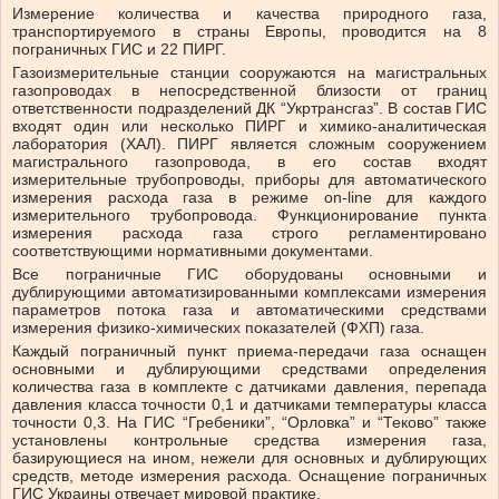
Измерение количества и качества природного газа,
транспортируемого в страны Европы, проводится на 8
пограничных ГИС и 22 ПИРГ.
Газоизмерительные станции сооружаются на магистральных
газопроводах в непосредственной близости от границ
ответственности подразделений ДК “Укртрансгаз”. В состав ГИС
входят один или несколько ПИРГ и химико-аналитическая
лаборатория (ХАЛ). ПИРГ является сложным сооружением
магистрального газопровода, в его состав входят
измерительные трубопроводы, приборы для автоматического
измерения расхода газа в режиме on-line для каждого
измерительного трубопровода. Функционирование пункта
измерения расхода газа строго регламентировано
соответствующими нормативными документами.
Все пограничные ГИС оборудованы основными и
дублирующими автоматизированными комплексами измерения
параметров потока газа и автоматическими средствами
измерения физико-химических показателей (ФХП) газа.
Каждый пограничный пункт приема-передачи газа оснащен
основными и дублирующими средствами определения
количества газа в комплекте с датчиками давления, перепада
давления класса точности 0,1 и датчиками температуры класса
точности 0,3. На ГИС “Гребеники”, “Орловка” и “Теково” также
установлены контрольные средства измерения газа,
базирующиеся на ином, нежели для основных и дублирующих
средств, методе измерения расхода. Оснащение пограничных
ГИС Украины отвечает мировой практике.