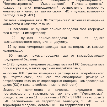
“Черкассытрансгаз”, “Львовтрансгаз”, “Прикарпаттрансгаз”.
Каждое из этих подразделений осуществляет измерение
количества и качества газа на своих ГИС и пунктах измерения
расхода газа (ПИРГ).
Система измерения газа ДК “Укртрансгаз” включает измерение
количества и качества газа на:
— 11 пограничных пунктах приема-передачи газа (передача
газа в страны-импортеров);
— 22 пунктах приема-передачи газа от одного
газотранспортного предприятия другому;
— 12 пунктах измерения расхода газа на подземных газовых
хранилищах;
— 50 пунктах приема-передачи газа от газодобывающих
предприятий Украины;
— 1425 пунктах измерения расхода газа на ГРС (передача газа
обл- и горгазам, а также крупным потребителям);
— более 100 пунктах измерения расхода газа, потребленного
ДК “Укртрансгаз”, при его транспортировке (измерение
потребления газа на компрессорных станциях, компрессорных
цехах (КЦ) и газа на собственные потребности).
Измерение количества и качества природного газа,
поступающего в газотранспортную систему “Укртрансгаза”,
осуществляется на 11 пограничных ГИС и 3 ПИРГ (из которых 2
ГИС расположены на территории Беларуси, 1 ГИС — на
территории Молдовы, остальные — на территории РФ).