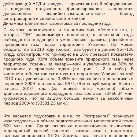
действующей НТД и заводов — производителей оборудования;
в пределах полученного финансирования выполняется
дооснащение аварийно-восстановительных бригад
автотракторной и специальной техникой.
Динамика транзитных газопотоков за последние годы
С учетом политических и экономических обстоятельств, о
которых “ЗН” информирует постоянно, в последние годы
наблюдается тенденция к уменьшению транзита российского
природного газа через территорию Украины. Но можно
ожидать, что в 2010 году транзит газа будет на уровне 95—100
млрд. кубометров, что примерно на 10% превысит показатели
прошлого года. Хотя объем транзита природного газа через
территорию Украины за январь—май и увеличился на 30% по
сравнению с прошлым годом (см. рис. 1, 2 и табл.). В
частности, объем транзита газа по территории Украины за май
2010 года увеличился на 3,89% по сравнению с аналогичным
периодом 2009-го и составил 9974,79 млн. кубометров. Всего с
начала 2010 года (за первые пять месяцев) объем
транспортированного природного газа составил 70466,34 млн.
кубометров, что на 32,13% больше, нежели за аналогичный
период 2009-го (53331,23 млн.).
Что касается подготовки к зиме, то “Укртрансгаз” планирует
израсходовать на объем подготовительных мероприятий почти
600 млн. грн. Среди основных организационно-технических
мероприятий важной является закачка газа в подземные
газовые хранилища (ПГХ). Закачка газа начата в апреле и