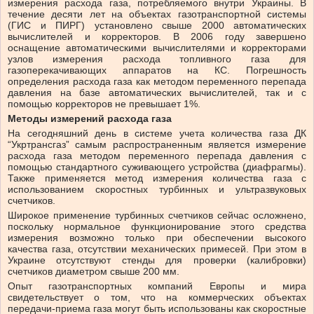
измерения расхода газа, потребляемого внутри Украины. В
течение десяти лет на объектах газотранспортной системы
(ГИС и ПИРГ) установлено свыше 2000 автоматических
вычислителей и корректоров. В 2006 году завершено
оснащение автоматическими вычислителями и корректорами
узлов измерения расхода топливного газа для
газоперекачивающих аппаратов на КС. Погрешность
определения расхода газа как методом переменного перепада
давления на базе автоматических вычислителей, так и с
помощью корректоров не превышает 1%.
Методы измерений расхода газа
На сегодняшний день в системе учета количества газа ДК
“Укртрансгаз” самым распространенным является измерение
расхода газа методом переменного перепада давления с
помощью стандартного суживающего устройства (диафрагмы).
Также применяется метод измерения количества газа с
использованием скоростных турбинных и ультразвуковых
счетчиков.
Широкое применение турбинных счетчиков сейчас осложнено,
поскольку нормальное функционирование этого средства
измерения возможно только при обеспечении высокого
качества газа, отсутствии механических примесей. При этом в
Украине отсутствуют стенды для проверки (калибровки)
счетчиков диаметром свыше 200 мм.
Опыт газотранспортных компаний Европы и мира
свидетельствует о том, что на коммерческих объектах
передачи-приема газа могут быть использованы как скоростные