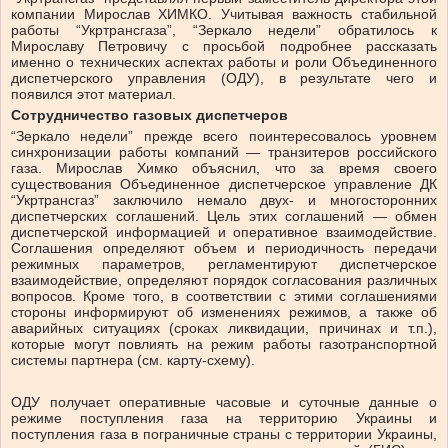
компании Мирослав ХИМКО. Учитывая важность стабильной
работы “Укртрансгаза”, “Зеркало недели” обратилось к
Мирославу Петровичу с просьбой подробнее рассказать
именно о технических аспектах работы и роли Объединенного
диспетчерского управления (ОДУ), в результате чего и
появился этот материал.
Сотрудничество газовых диспетчеров
“Зеркало недели” прежде всего поинтересовалось уровнем
синхронизации работы компаний — транзитеров российского
газа. Мирослав Химко объяснил, что за время своего
существования Объединенное диспетчерское управление ДК
“Укртрансгаз” заключило немало двух- и многосторонних
диспетчерских соглашений. Цель этих соглашений — обмен
диспетчерской информацией и оперативное взаимодействие.
Соглашения определяют объем и периодичность передачи
режимных параметров, регламентируют диспетчерское
взаимодействие, определяют порядок согласования различных
вопросов. Кроме того, в соответствии с этими соглашениями
стороны информируют об изменениях режимов, а также об
аварийных ситуациях (сроках ликвидации, причинах и т.п.),
которые могут повлиять на режим работы газотранспортной
системы партнера (см. карту-схему).
ОДУ получает оперативные часовые и суточные данные о
режиме поступления газа на территорию Украины и
поступления газа в пограничные страны с территории Украины,