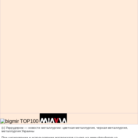
(c) Укррудпром — новости металлургии: цветная металлургия, черная металлургия,
металлургия Украины
При цитировании и использовании материалов ссылка на
www.ukrrudprom.ua