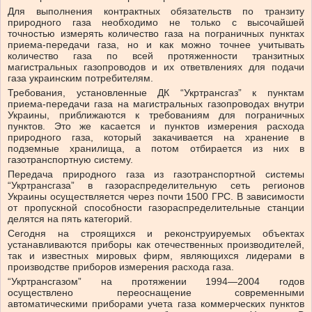
Для выполнения контрактных обязательств по транзиту
природного газа необходимо не только с высочайшей
точностью измерять количество газа на пограничных пунктах
приема-передачи газа, но и как можно точнее учитывать
количество газа по всей протяженности транзитных
магистральных газопроводов и их ответвлениях для подачи
газа украинским потребителям.
Требования, установленные ДК “Укртрансгаз” к пунктам
приема-передачи газа на магистральных газопроводах внутри
Украины, приближаются к требованиям для пограничных
пунктов. Это же касается и пунктов измерения расхода
природного газа, который закачивается на хранение в
подземные хранилища, а потом отбирается из них в
газотранспортную систему.
Передача природного газа из газотранспортной системы
“Укртрансгаза” в газораспределительную сеть регионов
Украины осуществляется через почти 1500 ГРС. В зависимости
от пропускной способности газораспределительные станции
делятся на пять категорий.
Сегодня на строящихся и реконструируемых объектах
устанавливаются приборы как отечественных производителей,
так и известных мировых фирм, являющихся лидерами в
производстве приборов измерения расхода газа.
“Укртрансгазом” на протяжении 1994—2004 годов
осуществлено переоснащение современными
автоматическими приборами учета газа коммерческих пунктов