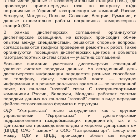
в том числе данные с газоизмерительных станций (ГИС), где
происходит прием-передача газа по контракту от/до
пограничных с Украиной газотранспортных компаний России,
Беларуси, Молдовы, Польши, Словакии, Венгрии, Румынии, и
данные относительно работы пограничных компрессорных
станций (КС).
В рамках диспетчерских соглашений организуются
диспетчерские совещания, на которых происходит обмен
опытом между специалистами, решаются спорные вопросы,
согласовываются графики проведения ремонтных работ. Также
организуются посещения диспетчерских центров и объектов
газотранспортных систем стран — участниц соглашений.
Большое внимание участники диспетчерских совещаний
уделяют системе передачи данных. На сегодняшний день
диспетчерская информация передается разными способами:
по телефону, факсу, электронной почте — текущая
информация и в режиме реального времени — по электронной
почте, по каналам “газовой” связи. С газотранспортными
компаниями России, Беларуси, Молдовы работает система
передачи данных по каналам “газовой” связи в виде передачи
файлов согласованного формата и структуры.
ОДУ “Укртрансгаза” тесно сотрудничает как с другими
управлениями “Укртрансгаза” и диспетчерскими
подразделениями газодобывающих предприятий, так и с
Центральным производственно-диспетчерским департаментом
(ЦПДД) ОАО “Газпром” и ООО “Газпромэкспорт”. Ежесуточно
между ОДУ и ЦПДД происходит обмен как текущей