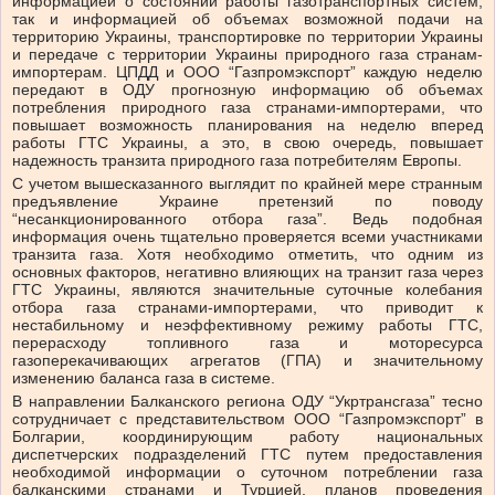
информацией о состоянии работы газотранспортных систем,
так и информацией об объемах возможной подачи на
территорию Украины, транспортировке по территории Украины
и передаче с территории Украины природного газа странам-
импортерам. ЦПДД и ООО “Газпромэкспорт” каждую неделю
передают в ОДУ прогнозную информацию об объемах
потребления природного газа странами-импортерами, что
повышает возможность планирования на неделю вперед
работы ГТС Украины, а это, в свою очередь, повышает
надежность транзита природного газа потребителям Европы.
С учетом вышесказанного выглядит по крайней мере странным
предъявление Украине претензий по поводу
“несанкционированного отбора газа”. Ведь подобная
информация очень тщательно проверяется всеми участниками
транзита газа. Хотя необходимо отметить, что одним из
основных факторов, негативно влияющих на транзит газа через
ГТС Украины, являются значительные суточные колебания
отбора газа странами-импортерами, что приводит к
нестабильному и неэффективному режиму работы ГТС,
перерасходу топливного газа и моторесурса
газоперекачивающих агрегатов (ГПА) и значительному
изменению баланса газа в системе.
В направлении Балканского региона ОДУ “Укртрансгаза” тесно
сотрудничает с представительством ООО “Газпромэкспорт” в
Болгарии, координирующим работу национальных
диспетчерских подразделений ГТС путем предоставления
необходимой информации о суточном потреблении газа
балканскими странами и Турцией, планов проведения