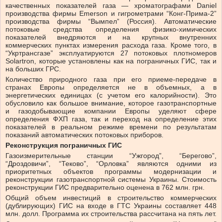
качественных показателей газа — хроматографами Daniel
производства фирмы Emerson и гигрометрами “Конг-Прима-2”
производства фирмы “Вымпел” (Россия). Автоматические
потоковые средства определения физико-химических
показателей внедряются и на крупных внутренних
коммерческих пунктах измерения расхода газа. Кроме того, в
“Укртрансгазе” эксплуатируются 27 потоковых плотномеров
Solartron, которые установлены как на пограничных ГИС, так и
на больших ГРС.
Количество природного газа при его приеме-передаче в
странах Европы определяется не в объемных, а в
энергетических единицах (с учетом его калорийности). Это
обусловило как большое внимание, которое газотранспортные
и газодобывающие компании Европы уделяют сфере
определения ФХП газа, так и переход на определение этих
показателей в реальном режиме времени по результатам
показаний автоматических потоковых приборов.
Реконструкция пограничных ГИС
Газоизмерительные станции “Ужгород”, “Берегово”,
“Дроздовичи”, “Теково”, “Орловка” являются одними из
приоритетных объектов программы модернизации и
реконструкции газотранспортной системы Украины. Стоимость
реконструкции ГИС предварительно оценена в 762 млн. грн.
Общий объем инвестиций в строительство коммерческих
(дублирующих) ГИС на входе в ГТС Украины составляет 448
млн. долл. Программа их строительства рассчитана на пять лет.