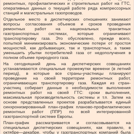
ремонтных, профилактических и строительных работ на ГТС,
оперативных данных о текущей работе ряда компрессорных
станций и магистральных газопроводов.
Отдельное место в диспетчерских отношениях занимают
вопросы согласования объемов и сроков проведения
ремонтных работ на национальных транзитных
газотранспортных системах, которые ограничивают
транспортировку газа. Это обусловлено, прежде всего,
попыткой минимизировать экономические потери от простоя
мощностей, как добывающих, так и транспортных, а также
уменьшить убытки потребителей газа от недополучения в
полном объеме природного газа.
На сегодняшний день на диспетчерских совещаниях
устанавливаются специальные промежутки времени (в летний
период), в которые все страны-участницы планируют
проведение на своей территории ремонтных работ,
ограничивающих транспортировку газа. Каждая из стран-
участниц собирает данные о необходимости выполнения
ремонтных работ на своей ГТС: сроки выполнения,
максимальная производительность системы и т.п. Затем на
основе представленных проектов разрабатывается единый
синхронизированный план-график планово-профилактических
ремонтных работ (ППР) по всей интегрированной
газотранспортной системе Европы.
План-график рассматривается и согласовывается на
специальных диспетчерских совещаниях, как правило, в
октябре—декабре, чтобы у газотранспортных компаний была