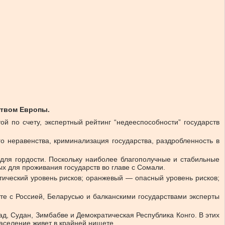
ством Европы.
й по счету, экспертный рейтинг “недееспособности” государств
го неравенства, криминализация государства, раздробленность в
 для гордости. Поскольку наиболее благополучные и стабильные
ых для проживания государств во главе с Сомали.
тический уровень рисков; оранжевый — опасный уровень рисков;
те с Россией, Беларусью и балканскими государствами эксперты
д, Судан, Зимбабве и Демократическая Республика Конго. В этих
население живет в крайней нищете.