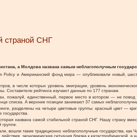
й страной СНГ
кистана, а Молдова названа самым неблагополучным государ
n Policy и Американский фонд мира — опубликовали новый, шесто
тров, в числе которых уровень эмиграции, уровень экономическо
ны. Составители рейтинга изучают данные по 177 странам.
ан, пожалуй, единственный, первое место в котором — не повод
онце списка. А верхние позиции занимают 37 самых неблагополучн
инге, разделены на четыре цветовые группы: красный цвет — кри
 государства.
оторая названа самой стабильной страной СНГ. Нашу страну вмес
 группе.
ли, вошли такие традиционно неблагополучные государства, как Ча
 действия, экономическая ситуация близка к катастрофической, а 