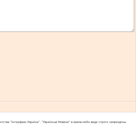
тва "Iнтерфакс-Україна", "Українськi Новини" в каком-либо виде строго запрещены