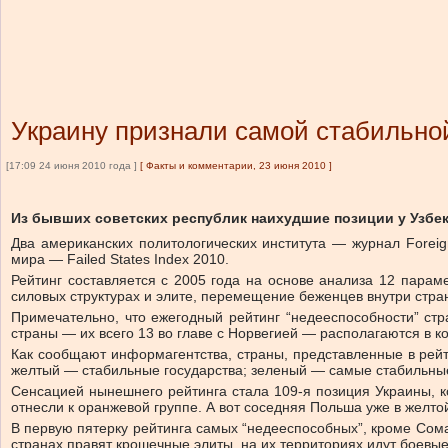
Украину признали самой стабильно
[17:09 24 июня 2010 года ]
[
Факты и комментарии, 23 июня 2010
]
Из бывших советских республик наихудшие позиции у Узбе
Два американских политологических института — журнал Foreig
мира — Failed States Index 2010.
Рейтинг составляется с 2005 года на основе анализа 12 параме
силовых структурах и элите, перемещение беженцев внутри стра
Примечательно, что ежегодный рейтинг “недееспособности” стр
страны — их всего 13 во главе с Норвегией — располагаются в к
Как сообщают информагентства, страны, представленные в рейт
желтый — стабильные государства; зеленый — самые стабильные
Сенсацией нынешнего рейтинга стала 109-я позиция Украины, к
отнесли к оранжевой группе. А вот соседняя Польша уже в желтой
В первую пятерку рейтинга самых “недееспособных”, кроме Сома
странах правят крошечные элиты, на их территориях идут боевые