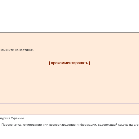
 кликните на картинке.
| прокомментировать |
ллургия Украины
 Перепечатка, копирование или воспроизведение информации, содержащей ссылку на агентс