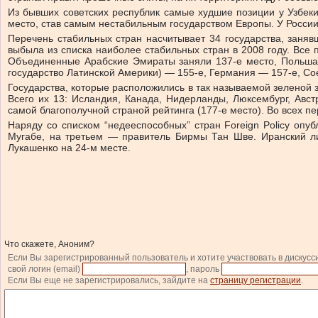
Из бывших советских республик самые худшие позиции у Узбекист
место, став самым нестабильным государством Европы. У России 
Перечень стабильных стран насчитывает 34 государства, заняв
выбыла из списка наиболее стабильных стран в 2008 году. Все 
Объединенные Арабские Эмираты заняли 137-е место, Польша 
государство Латинской Америки) — 155-е, Германия — 157-е, С
Государства, которые расположились в так называемой зеленой
Всего их 13: Исландия, Канада, Нидерланды, Люксембург, Авс
самой благополучной страной рейтинга (177-е место). Во всех п
Наряду со списком “недееспособных” стран Foreign Policy оп
Мугабе, на третьем — правитель Бирмы Тан Шве. Иранский л
Лукашенко на 24-м месте.
Что скажете, Аноним?
Если Вы зарегистрированный пользователь и хотите участвовать в дискусс
свой логин (email)
, пароль
Если Вы еще не зарегистрировались, зайдите на
страницу регистрации
.