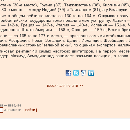
ана (36-е место), Грузии (37), Таджикистана (38), Киргизии (45
80-е место — между Индией (79) и Таиландом (81), а у Беларуси —
шие в общем рейтинге места со 130-го по 164-е. Открывает зону 
прибалтийские государства тоже попали в желтую группу: Латвия 
— 142-е, Греция — 147-е, Италия — 149-е, Испания — 151-е, 
оединенные Штаты Америки — 158-е, Франция — 159-е, Великобри
 зоне — со 165-го по 177-е место, — признаны самыми стабильны
трия, Австралия, Новая Зеландия, Дания, Ирландия, Швейцария, 
еречисленных странах “зеленой зоны”, по оценкам экспертов, налич
убликовал рейтинг 40 самых жестоких диктаторов. На первом мес
идер Махмуд Ахмадинежад занимает восьмую позицию, а глава 
версия для печати >>
ии — введите
и нажмите
| войти |
.