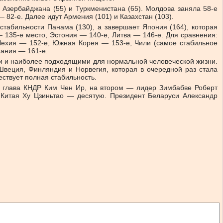
), Азербайджана (55) и Туркменистана (65). Молдова заняла 58-е
 82-е. Далее идут Армения (101) и Казахстан (103).
стабильности Панама (130), а завершает Япония (164), которая
— 135-е место, Эстония — 140-е, Литва — 146-е. Для сравнения:
Чехия — 152-е, Южная Корея — 153-е, Чили (самое стабильное
тания — 161-е.
ми и наиболее подходящими для нормальной человеческой жизни.
Швеция, Финляндия и Норвегия, которая в очередной раз стала
ествует полная стабильность.
те глава КНДР Ким Чен Ир, на втором — лидер Зимбабве Роберт
Китая Ху Цзиньтао — десятую. Президент Беларуси Александр