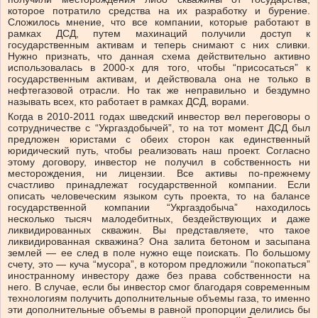
которое потратило средства на их разработку и бурение.
Сложилось мнение, что все компании, которые работают в
рамках ДСД, путем махинаций получили доступ к
государственным активам и теперь снимают с них сливки.
Нужно признать, что данная схема действительно активно
использовалась в 2000-х для того, чтобы “присосаться” к
государственным активам, и действовала она не только в
нефтегазовой отрасли. Но так же неправильно и бездумно
называть всех, кто работает в рамках ДСД, ворами.
Когда в 2010-2011 годах шведский инвестор вел переговоры о
сотрудничестве с “Укргаздобычей”, то на тот момент ДСД был
предложен юристами с обеих сторон как единственный
юридический путь, чтобы реализовать наш проект. Согласно
этому договору, инвестор не получил в собственность ни
месторождения, ни лицензии. Все активы по-прежнему
счастливо принадлежат государственной компании. Если
описать человеческим языком суть проекта, то на балансе
государственной компании “Укргаздобыча” находилось
несколько тысяч малодебитных, бездействующих и даже
ликвидированных скважин. Вы представляете, что такое
ликвидированная скважина? Она залита бетоном и засыпана
землей
—
ее след в поле нужно еще поискать. По большому
счету, это
—
куча “мусора”, в котором предложили “покопаться”
иностранному инвестору даже без права собственности на
него. В случае, если бы инвестор смог благодаря современным
технологиям получить дополнительные объемы газа, то именно
эти дополнительные объемы в равной пропорции делились бы