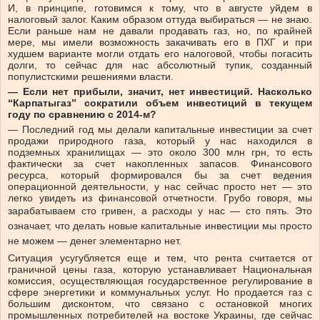
И, в принципе, готовимся к тому, что в августе уйдем в
налоговый залог. Каким образом оттуда выбираться
—
не знаю.
Если раньше нам не давали продавать газ, но, по крайней
мере, мы имели возможность закачивать его в ПХГ и при
худшем варианте могли отдать его налоговой, чтобы погасить
долги, то сейчас для нас абсолютный тупик, созданный
популистскими решениями власти.
—
Если нет прибыли, значит, нет инвестиций. Насколько
“Карпатыгаз” сократили объем инвестиций в текущем
году по сравнению с 2014-м?
—
Последний год мы делали капитальные инвестиции за счет
продажи природного газа, который у нас находился в
подземных хранилищах
—
это около 300 млн грн, то есть
фактически за счет накопленных запасов. Финансового
ресурса, который формировался бы за счет ведения
операционной деятельности, у нас сейчас просто нет
—
это
легко увидеть из финансовой отчетности. Грубо говоря, мы
зарабатываем сто гривен, а расходы у нас
—
сто пять. Это
означает, что делать новые капитальные инвестиции мы просто
не можем
—
денег элементарно нет.
Ситуация усугубляется еще и тем, что рента считается от
граничной цены газа, которую устанавливает Национальная
комиссия, осуществляющая государственное регулирование в
сфере энергетики и коммунальных услуг. Но продается газ с
большим дисконтом, что связано с остановкой многих
промышленных потребителей на востоке Украины, где сейчас