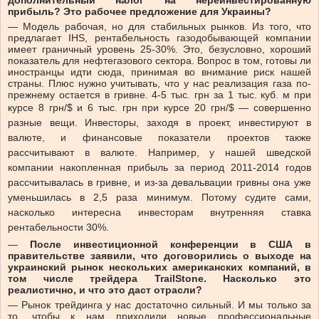
дополнительный налог на нереинвестированную
прибыль? Это рабочее предложение для Украины?
—
Модель рабочая, но для стабильных рынков. Из того, что
предлагает IHS, рентабельность газодобывающей компании
имеет граничный уровень 25-30%. Это, безусловно, хороший
показатель для нефтегазового сектора. Вопрос в том, готовы ли
иностранцы идти сюда, принимая во внимание риск нашей
страны. Плюс нужно учитывать, что у нас реализация газа по-
прежнему остается в гривне. 4-5 тыс. грн за 1 тыс. куб. м при
курсе 8 грн/
$
и 6 тыс. грн при курсе 20 грн/
$
— с
овершенно
разные вещи. Инвесторы, заходя в проект, инвестируют в
валюте, и финансовые показатели проектов также
рассчитывают в валюте. Например, у нашей шведской
компании накопленная прибыль за период 2011-2014 годов
рассчитывалась в гривне, и из-за девальвации гривны она уже
уменьшилась в 2,5 раза минимум. Потому судите сами,
насколько интересна инвесторам внутренняя ставка
рентабельности 30%.
—
После инвестиционной конференции в США в
правительстве заявили, что договорились о выходе на
украинский рынок нескольких американских компаний, в
том числе трейдера
TrailStone
. Насколько это
реалистично, и что это даст отрасли?
—
Рынок трейдинга у нас достаточно сильный. И мы только за
то, чтобы к нам приходили новые профессиональные