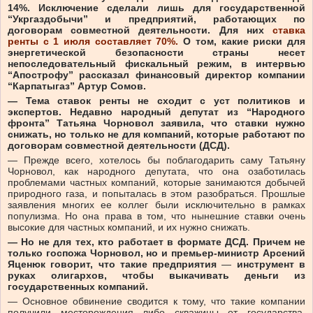
14%. Исключение сделали лишь для государственной
“Укргаздобычи” и предприятий, работающих по
договорам совместной деятельности. Для них
ставка
ренты с 1 июля составляет 70%.
О том, какие риски для
энергетической безопасности страны несет
непоследовательный фискальный режим, в интервью
“Апострофу” рассказал финансовый директор компании
“Карпатыгаз” Артур Сомов.
—
Тема ставок ренты не сходит с уст политиков и
экспертов. Недавно народный депутат из “Народного
фронта” Татьяна Чорновол заявила, что ставки нужно
снижать, но только не для компаний, которые работают по
договорам совместной деятельности (ДСД).
—
Прежде всего, хотелось бы поблагодарить саму Татьяну
Чорновол, как народного депутата, что она озаботилась
проблемами частных компаний, которые занимаются добычей
природного газа, и попыталась в этом разобраться. Прошлые
заявления многих ее коллег были исключительно в рамках
популизма. Но она права в том, что нынешние ставки очень
высокие для частных компаний, и их нужно снижать.
—
Но не для тех, кто работает в формате ДСД. Причем не
только госпожа Чорновол, но и премьер-министр Арсений
Яценюк говорит, что такие предприятия
—
инструмент в
руках олигархов, чтобы выкачивать деньги из
государственных компаний.
—
Основное обвинение сводится к тому, что такие компании
получили месторождения либо скважины от государства,