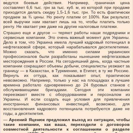
ведутся боевые действия. Например, граничная цена
составляет 6,6 тыс. грн за тыс. куб. м, из которой при продаже
приходится делать скидку 1,5-1,6 тыс. грн. То есть фактически
продаем за ¾ цены. Но ренту платим от 100%. Как результат,
всей выручки нам хватает лишь на то, чтобы платить только
ренту. Не хватает уже даже на другие налоговые платежи.
Страшно еще и другое
—
теряют работы наши подрядчики и
сервисные компании. Это очень важный момент для Украины.
Дело в том, что Украина имела лучший кадровый потенциал в
нефтегазовой сфере, который нарабатывался десятилетиями.
Можно сказать, что именно силами украинских
профессионалов были разработаны нынешние нефтегазовые
месторождения в России. На сегодняшний день, когда частные
компании сокращают объемы добычи, специалисты уезжают за
границу
—
в Казахстан, в Туркмению, в Египет, в ту же Россию.
Вернуть их оттуда, как показывает опыт, практически
невозможно. Например, только у нас на площадках в лучшие
времена работало одновременно до 24 буровых станков с
обслуживающими бригадами. Сегодня эти компании
переезжают вместе с оборудованием и персоналом из
Украины. И если создать еще условия для привлечения
иностранных финансовых инвестиций, возможно, для
восстановления кадрового потенциала потребуются даже не
годы, а десятилетия.
—
Арсений Яценюк предложил выход из ситуации, чтобы
такие компании, как ваша, переходили с договоров
совместной деятельности к соглашениям о разделе