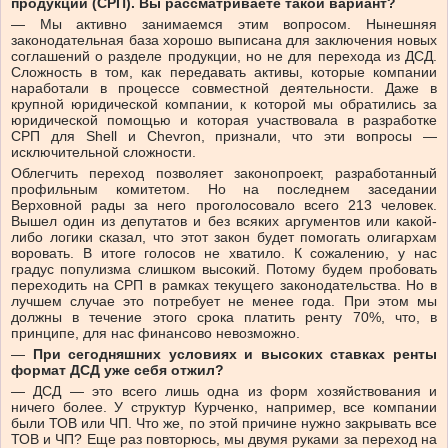
продукции (СРП). Вы рассматриваете такой вариант?
—
Мы активно занимаемся этим вопросом. Нынешняя
законодательная база хорошо выписана для заключения новых
соглашений о разделе продукции, но не для перехода из ДСД.
Сложность в том, как передавать активы, которые компании
наработали в процессе совместной деятельности. Даже в
крупной юридической компании, к которой мы обратились за
юридической помощью и которая участвовала в разработке
СРП для Shell и Chevron, признали, что эти вопросы
—
исключительной сложности.
Облегчить переход позволяет законопроект, разработанный
профильным комитетом. Но на последнем заседании
Верховной рады за него проголосовало всего 213 человек.
Вышел один из депутатов и без всяких аргументов или какой-
либо логики сказал, что этот закон будет помогать олигархам
воровать. В итоге голосов не хватило. К сожалению, у нас
градус популизма слишком высокий. Потому будем пробовать
переходить на СРП в рамках текущего законодательства. Но в
лучшем случае это потребует не менее года. При этом мы
должны в течение этого срока платить ренту 70%, что, в
принципе, для нас финансово невозможно.
—
При сегодняшних условиях и высоких ставках ренты
формат ДСД уже себя отжил?
—
ДСД
—
это всего лишь одна из форм хозяйствования и
ничего более. У структур Курченко, например, все компании
были ТОВ или ЧП. Что же, по этой причине нужно закрывать все
ТОВ и ЧП? Еще раз повторюсь, мы двумя руками за переход на