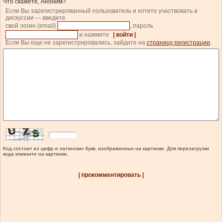
Что скажете, Аноним?
Если Вы зарегистрированный пользователь и хотите участвовать в
дискуссии — введите
свой логин (email)
, пароль
и нажмите
| войти |
.
Если Вы еще не зарегистрировались, зайдите на
страницу регистрации
.
Код состоит из цифр и латинских букв, изображенных на картинке. Для перезагрузки
кода кликните на картинке.
| прокомментировать |