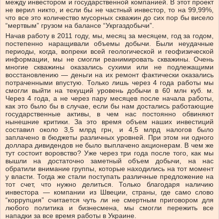
между инвестором и государственной компанией. В этот проект
не верил никто, и если бы не частный инвестор, то на 99,99%,
что все это количество мусорных скважин до сих пор бы висело
“мертвым” грузом на балансе “Укргаздобычи”.
Начав работу в 2011 году, мы, месяц за месяцем, год за годом,
постепенно наращивали объемы добычи. Были неудачные
периоды, когда, вопреки всей геологической и геофизической
информации, мы не смогли реанимировать скважины. Очень
многие скважины оказались сухими или не подлежащими
восстановлению
—
деньги на их ремонт фактически оказались
потраченными впустую. Только лишь через 4 года работы мы
смогли выйти на текущий уровень добычи в 60 млн куб. м.
Через 4 года, а не через пару месяцев после начала работы,
как это было бы в случае, если бы нам достались работающие
государственные активы, в чем нас постоянно обвиняют
нынешние критики. За это время объем наших инвестиций
составил около 3,5 млрд грн, и 4,5 млрд налогов было
заплачено в бюджеты различных уровней. При этом ни одного
доллара дивидендов не было выплачено акционерам. В чем же
тут состоит воровство? Уже через три года после того, как мы
вышли на достаточно заметный объем добычи, на нас
обратили внимание группы, которые находились на тот момент
у власти. Тогда же стали поступать различные предложение на
тот счет, что нужно делиться. Только благодаря наличию
инвестора
—
компании из Швеции, страны, где само слово
“коррупция” считается чуть ли не смертным приговором для
любого политика и бизнесмена, мы смогли пережить все
нападки за все время работы в Украине.