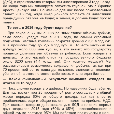
(ДКС), в строительство которых мы инвестировали 3 года назад.
До конца года мы планируем запустить крупнейшую в Украине
Хрестищенскую ДКС. Но именно для нас более показательным
станет 2016 год, когда инерционного эффекта от инвестиций
предыдущих лет уже не будет, а значит, и добыча будет просто
падать.
—
То есть в 2016 году будет падение?
—
При сохранении нынешних рентных ставок объемы добычи,
само собой, упадут. Уже в 2015 году, по самым скромным
подсчетам, частные компании сократят добычу с 3,3 млрд куб.
м в прошлом году до 2,5 млрд куб. м. То есть частники не
добудут около 800 млн куб. м, а это значит, что государству
придется докупить эти объемы за рубежом. Если говорить в
деньгах, то это чистый отток из государственного бюджета
около $200 млн (4,4 млрд грн). Они кому-то мешали? Мы
рассматриваем возможность сокращения добычи, так как при
70-процентной ренте наша деятельность становится планово-
убыточной, а этого не может себе позволить ни один бизнес.
—
Какой финансовый результат компания ожидает по
итогам 2015 года?
—
Пока сложно говорить о цифрах. Но наверняка будут убытки.
Для нас налоги при 28-процентной ренте составляли в общей
массе порядка 60% от общего дохода, так как к ренте
прибавлялись еще и общие налоги
—
налог на прибыль, НДС.
При ставках, которые действовали для ДСД в течение первых
двух кварталов 2015 года (60% и 65%), налогообложение в
общей сумме достигло 95%. Мы работали практически в ноль.