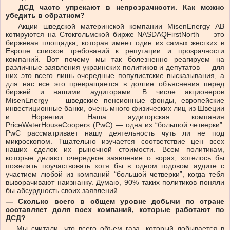
—
ДСД часто упрекают в непрозрачности. Как можно
убедить в обратном?
—
Акции шведской материнской компании MisenEnergy АВ
котируются на Стокгольмской бирже NASDAQFirstNorth
—
это
биржевая площадка, которая имеет один из самых жестких в
Европе списков требований к репутации и прозрачности
компаний. Вот почему мы так болезненно реагируем на
различные заявления украинских политиков и депутатов
—
для
них это всего лишь очередные популистские высказывания, а
для нас все это превращается в долгие объяснения перед
биржей и нашими аудиторами. В числе акционеров
MisenEnergy
—
шведские пенсионные фонды, европейские
инвестиционные банки, очень много физических лиц из Швеции
и Норвегии. Наша аудиторская компания
PriceWaterHouseCoopers (PwC)
—
одна из “большой четверки”.
PwC рассматривает нашу деятельность чуть ли не под
микроскопом. Тщательно изучается соответствие цен всех
наших сделок их рыночной стоимости. Всем политикам,
которые делают очередное заявление о ворах, хотелось бы
пожелать поучаствовать хотя бы в одном годовом аудите с
участием любой из компаний “большой четверки”, когда тебя
выворачивают наизнанку. Думаю, 90% таких политиков поняли
бы абсурдность своих заявлений.
—
Сколько всего в общем уровне добычи по стране
составляет доля
всех
компаний, которые работают по
ДСД?
—
Мы считали, что всего объем газа, который добывается в