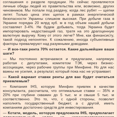
соглашения о разделе продукции. Но сейчас проявляются
личные обиды людей из правительства или, возможно, других
чиновников. Мы попали под раздачу, когда лес рубят
—
щепки
летят. Только цена этих щепок в рамках энергетической
безопасности Украины слишком высокая. При добыче газа в
Украине порядка 20 млрд куб. м в год объем нашей добычи
составляет 3-4%. Не будем добывать, тогда Украина будет
импортировать недостающий газ, тратя на это драгоценную
валютную выручку. Кому от этого легче? Мне, как финансисту,
такой подход непонятен. К сожалению, иногда субъективные
факторы превалируют над разумными доводами.
—
И все-таки рента 70% остается. Какие дальнейшие ваши
шаги?
—
Мы постоянно встречаемся и предлагаем, напрямую
работая с депутатами, комитетом ТЭК, через бизнес-
ассоциации, через рабочие группы при Минфине. Но для нас
важны не усилия, а результат, который пока нас не устраивает.
—
Какой вариант ставки ренты для вас будет считаться
приемлемым?
—
Компания IHS, которую Минфин привлек в качестве
консультанта, рассчитала, что оптимальные ставки
—
35% и
20% при глубине скважин до 5 тыс. м и свыше 5 тыс. м
соответственно. Это то, что, с одной стороны, позволит
наполнять государственный бюджет, а с другой, иметь
компаниям достаточно средств для инвестирования.
—
Кстати, модель, которую предложила
IHS
, предполагает