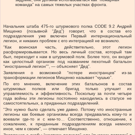
команда” на самых тяжелых участках фронта.
Начальник штаба 475-го штурмового полка CODE 9.2 Андрей
Мищенко (позывной “Дед”) говорит, что в состав его
подразделения уже включен Первый интернациональный
легион, и никаких проблем с его интеграцией не возникло.
“Как воинская часть, действительно, этот легион
расформировывается. Но весь личный состав, который там
был, переходит к нам в штурмовой полк. Более того, он входит
как целостный организм под названием пехотный батальон
“иностранный легион””, — объясняет “Дед”.
Заявления о возможной “потере иностранцев” из-за
трансформации легионов Мищенко называет “чушью”.
По его мнению, включение этих батальонов в состав
штурмовых полков или бригад только улучшит их
управляемость и эффективность. Поскольку за почти четыре
года войны эти легионы постоянно находились в статусе не
самостоятельных, а приданных подразделений.
“Это нужно было сделать уже давно. Потому что иностранные
легионы как боевые организмы всегда придавались кому-то и
воевали где-то и с кем-то… Соответственно, отношение, к
сожалению, к приданным подразделениям всегда немного
иное, чем к своим”, — отмечает Мищенко.