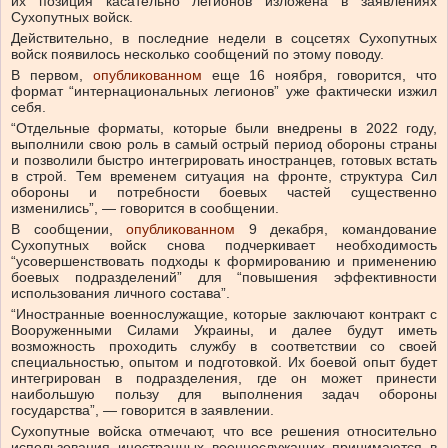
их позиция касательно легионов изложена в заявлениях
Сухопутных войск.
Действительно, в последние недели в соцсетях Сухопутных
войск появилось несколько сообщений по этому поводу.
В первом,
опубликованном
еще 16 ноября, говорится, что
формат “интернациональных легионов” уже фактически изжил
себя.
“Отдельные форматы, которые были внедрены в 2022 году,
выполнили свою роль в самый острый период обороны страны
и позволили быстро интегрировать иностранцев, готовых встать
в строй. Тем временем ситуация на фронте, структура Сил
обороны и потребности боевых частей существенно
изменились”, — говорится в сообщении.
В сообщении,
опубликованном
9 декабря, командование
Сухопутных войск снова подчеркивает необходимость
“усовершенствовать подходы к формированию и применению
боевых подразделений” для “повышения эффективности
использования личного состава”.
“Иностранные военнослужащие, которые заключают контракт с
Вооруженными Силами Украины, и далее будут иметь
возможность проходить службу в соответствии со своей
специальностью, опытом и подготовкой. Их боевой опыт будет
интегрирован в подразделения, где он может принести
наибольшую пользу для выполнения задач обороны
государства”, — говорится в заявлении.
Сухопутные войска отмечают, что все решения относительно
использования иностранных военнослужащих принимаются в