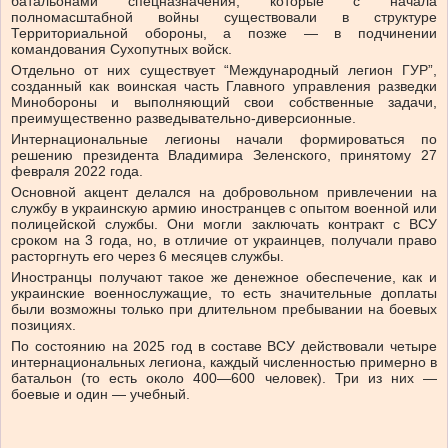
батальонами спецназначения, которые с начала
полномасштабной войны существовали в структуре
Территориальной обороны, а позже — в подчинении
командования Сухопутных войск.
Отдельно от них существует “Международный легион ГУР”,
созданный как воинская часть Главного управления разведки
Минобороны и выполняющий свои собственные задачи,
преимущественно разведывательно-диверсионные.
Интернациональные легионы начали формироваться по
решению президента Владимира Зеленского, принятому 27
февраля 2022 года.
Основной акцент делался на добровольном привлечении на
службу в украинскую армию иностранцев с опытом военной или
полицейской службы. Они могли заключать контракт с ВСУ
сроком на 3 года, но, в отличие от украинцев, получали право
расторгнуть его через 6 месяцев службы.
Иностранцы получают такое же денежное обеспечение, как и
украинские военнослужащие, то есть значительные доплаты
были возможны только при длительном пребывании на боевых
позициях.
По состоянию на 2025 год в составе ВСУ действовали четыре
интернациональных легиона, каждый численностью примерно в
батальон (то есть около 400—600 человек). Три из них —
боевые и один — учебный.