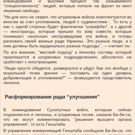
командования и высокий процент так называемого
“спецконтингента”: людей, которые попали на фронт из мест
лишения свободы.
“Ни для кого не секрет, что штурмовые войска комплектуются во
многом за счет уголовников, людей с судимостями… То есть у
нас с одной стороны будет фактически “штрафбат”, а с другой
— иностранцы, которые пришли по зову совести, которые
понимают, насколько несправедлива эта война, и готовы
рисковать своей жизнью ради Украины. Это разные люди, и к
ним должны быть кардинально разные подходы”, — считает он.
По его мнению, “жесткий подход” к личному составу, который
практикуется в штурмовых подразделениях, абсолютно не
сработает с иностранцами.
“Люди просто обидятся, развернутся и уйдут. Как это вообще с
моральной точки зрения — поставить на один уровень
добровольцев и уголовников?” — возмущается представитель
легиона.
Расформирование ради “улучшения”
В командовании Сухопутных войск, которым сейчас
подчиняются и легионы, и штурмовые полки, сказали Би-би-си,
что не могут комментировать “решения высшего органа
управления”, то есть Генштаба.
В управлении коммуникаций Генштаба сообщили Би-би-си, что