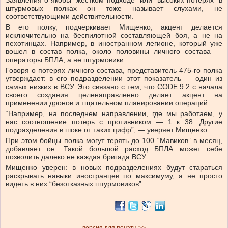
Заявления о якобы “жестком подходе” или “высоких потерях” в
штурмовых полках он тоже называет слухами, не
соответствующими действительности.
В его полку, подчеркивает Мищенко, акцент делается
исключительно на беспилотной составляющей боя, а не на
пехотинцах. Например, в иностранном легионе, который уже
вошел в состав полка, около половины личного состава —
операторы БПЛА, а не штурмовики.
Говоря о потерях личного состава, представитель 475-го полка
утверждает: в его подразделении этот показатель — один из
самых низких в ВСУ. Это связано с тем, что CODE 9.2 с начала
своего создания целенаправленно делает акцент на
применении дронов и тщательном планировании операций.
“Например, на последнем направлении, где мы работаем, у
нас соотношение потерь с противником — 1 к 38. Другие
подразделения в шоке от таких цифр”, — уверяет Мищенко.
При этом бойцы полка могут терять до 100 “Мавиков” в месяц,
добавляет он. Такой большой расход БПЛА может себе
позволить далеко не каждая бригада ВСУ.
Мищенко уверен: в новых подразделениях будут стараться
раскрывать навыки иностранцев по максимуму, а не просто
видеть в них “безотказных штурмовиков”.