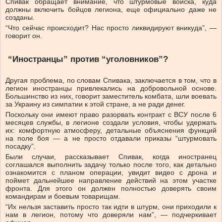
Спивак обращает внимание, что штурмовые войска, куда
должны включить бойцов легиона, еще официально даже не
созданы.
“Что сейчас происходит? Нас просто ликвидируют вникуда”, —
говорит он.
“Иностранцы” против “уголовников”?
Другая проблема, по словам Спивака, заключается в том, что в
легион иностранцы привлекались на добровольной основе.
Большинство из них, говорит заместитель комбата, шли воевать
за Украину из симпатии к этой стране, а не ради денег.
Поскольку они имеют право разорвать контракт с ВСУ после 6
месяцев службы, в легионе создали условия, чтобы удержать
их: комфортную атмосферу, детальные объяснения функций
на поле боя — а не просто отдавали приказы “штурмовать
посадку”.
Были случаи, рассказывает Спивак, когда иностранец
соглашался выполнить задачу только после того, как детально
ознакомится с планом операции, увидит видео с дрона и
поймет дальнейшее направление действий на этом участке
фронта. Для этого он должен полностью доверять своим
командирам и боевым товарищам.
“Их нельзя заставить просто так идти в штурм, они приходили к
нам в легион, потому что доверяли нам”, — подчеркивает