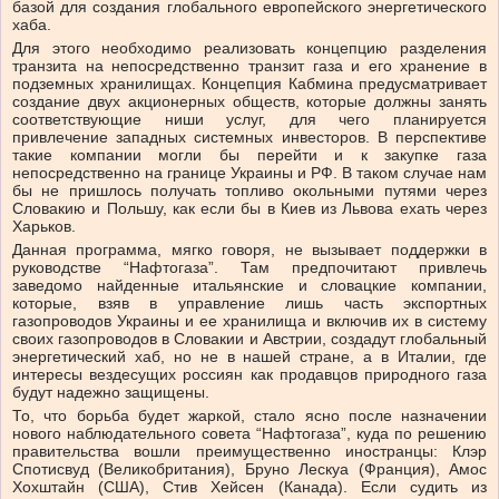
базой для создания глобального европейского энергетического
хаба.
Для этого необходимо реализовать концепцию разделения
транзита на непосредственно транзит газа и его хранение в
подземных хранилищах. Концепция Кабмина предусматривает
создание двух акционерных обществ, которые должны занять
соответствующие ниши услуг, для чего планируется
привлечение западных системных инвесторов. В перспективе
такие компании могли бы перейти и к закупке газа
непосредственно на границе Украины и РФ. В таком случае нам
бы не пришлось получать топливо окольными путями через
Словакию и Польшу, как если бы в Киев из Львова ехать через
Харьков.
Данная программа, мягко говоря, не вызывает поддержки в
руководстве “Нафтогаза”. Там предпочитают привлечь
заведомо найденные итальянские и словацкие компании,
которые, взяв в управление лишь часть экспортных
газопроводов Украины и ее хранилища и включив их в систему
своих газопроводов в Словакии и Австрии, создадут глобальный
энергетический хаб, но не в нашей стране, а в Италии, где
интересы вездесущих россиян как продавцов природного газа
будут надежно защищены.
То, что борьба будет жаркой, стало ясно после назначении
нового наблюдательного совета “Нафтогаза”, куда по решению
правительства вошли преимущественно иностранцы: Клэр
Спотисвуд (Великобритания), Бруно Лескуа (Франция), Амос
Хохштайн (США), Стив Хейсен (Канада). Если судить из