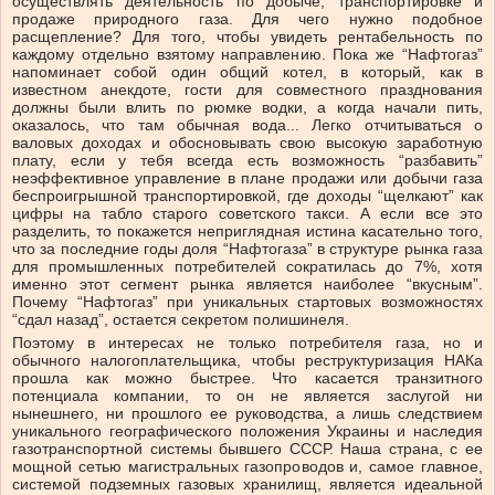
осуществлять деятельность по добыче, транспортировке и
продаже природного газа. Для чего нужно подобное
расщепление? Для того, чтобы увидеть рентабельность по
каждому отдельно взятому направлению. Пока же “Нафтогаз”
напоминает собой один общий котел, в который, как в
известном анекдоте, гости для совместного празднования
должны были влить по рюмке водки, а когда начали пить,
оказалось, что там обычная вода... Легко отчитываться о
валовых доходах и обосновывать свою высокую заработную
плату, если у тебя всегда есть возможность “разбавить”
неэффективное управление в плане продажи или добычи газа
беспроигрышной транспортировкой, где доходы “щелкают” как
цифры на табло старого советского такси. А если все это
разделить, то покажется неприглядная истина касательно того,
что за последние годы доля “Нафтогаза” в структуре рынка газа
для промышленных потребителей сократилась до 7%, хотя
именно этот сегмент рынка является наиболее “вкусным”.
Почему “Нафтогаз” при уникальных стартовых возможностях
“сдал назад”, остается секретом полишинеля.
Поэтому в интересах не только потребителя газа, но и
обычного налогоплательщика, чтобы реструктуризация НАКа
прошла как можно быстрее. Что касается транзитного
потенциала компании, то он не является заслугой ни
нынешнего, ни прошлого ее руководства, а лишь следствием
уникального географического положения Украины и наследия
газотранспортной системы бывшего СССР. Наша страна, с ее
мощной сетью магистральных газопроводов и, самое главное,
системой подземных газовых хранилищ, является идеальной