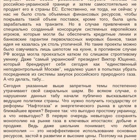
российско-украинской границе и затем самостоятельно не
продает его в страны ЕС. Естественно, ни тогда, ни сейчас у
нас не было столь объемных финансовых ресурсов, чтобы
покрывать такой объем поставок, кроме того, была цель
зарабатывать на транзите. Но в случае привлечения в
специально созданный консорциум системных европейских
игроков, которые могли бы обеспечить кредитные линии и
банковские гарантии первоклассных мировых банков, такая
идея не казалась уж столь утопичной. Но такие проекты можно
было озвучивать лишь шепотом на кухне, в противном случае
РФ всегда могла проехаться катком по слишком строптивому
умнику. Даже “самый украинский” президент Виктор Ющенко,
который брендирует себя сегодня как “единственный
неподконтрольный Москве”, недалеко ушел в попытках убрать
посредников из системы закупок российского природного газа.
А что делать, табу...
Сегодня указанные выше запретные темы постепенно
утрачивают свой сакральных шарм. Во всяком случае, о
нарушении данных табу начали публично высказываться
ведущие политики страны. Что нужно получить государству от
реформы “Нафтогаза” и энергетического рынка в целом в
ближайшее время? Вернее так: что выгодно простому украинцу,
а что невыгодно? В первую очередь невыгодно сохранять
монополию на рынке газа в ключевых ипостасях: добыче и
продаже. Ведь даже школьник понимает, что любая
монополия — это неэффективное использование основных
ресурсов, застой в развитии и высокие цены. Поэтому на рынке