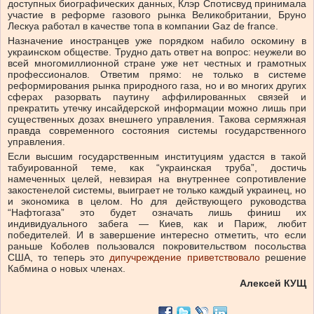
доступных биографических данных, Клэр Спотисвуд принимала
участие в реформе газового рынка Великобритании, Бруно
Лескуа работал в качестве топа в компании Gaz de france.
Назначение иностранцев уже порядком набило оскомину в
украинском обществе. Трудно дать ответ на вопрос: неужели во
всей многомиллионной стране уже нет честных и грамотных
профессионалов. Ответим прямо: не только в системе
реформирования рынка природного газа, но и во многих других
сферах разорвать паутину аффилированных связей и
прекратить утечку инсайдерской информации можно лишь при
существенных дозах внешнего управления. Такова сермяжная
правда современного состояния системы государственного
управления.
Если высшим государственным институциям удастся в такой
табуированной теме, как “украинская труба”, достичь
намеченных целей, невзирая на внутреннее сопротивление
закостенелой системы, выиграет не только каждый украинец, но
и экономика в целом. Но для действующего руководства
“Нафтогаза” это будет означать лишь финиш их
индивидуального забега — Киев, как и Париж, любит
победителей. И в завершение интересно отметить, что если
раньше Коболев пользовался покровительством посольства
США, то теперь это
дипучреждение приветствовало
решение
Кабмина о новых членах.
Алексей КУЩ