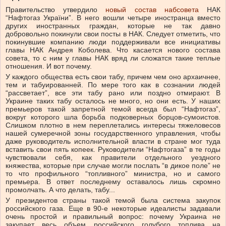
Правительство утвердило
новый состав набсовета
НАК
“Нафтогаз України”. В него вошли четыре иностранца вместо
других иностранных граждан, которые не так давно
добровольно покинули свои посты в НАК. Следует отметить, что
покинувшие компанию люди поддерживали все инициативы
главы НАК Андрея Коболева. Что касается нового состава
совета, то с ним у главы НАК вряд ли сложатся такие теплые
отношения. И вот почему.
У каждого общества есть свои табу, причем чем оно архаичнее,
тем и табуированней. По мере того как в сознании людей
“рассветает”, все эти табу рано или поздно отмирают. В
Украине таких табу осталось не много, но они есть. У наших
премьеров такой запретной темой всегда был “Нафтогаз”,
вокруг которого шла борьба подковерных борцов-сумоистов.
Слишком плотно в нем переплетались интересы тяжеловесов
нашей сумеречной зоны государственного управления, чтобы
даже руководитель исполнительной власти в стране мог туда
вставить свои пять копеек. Руководители “Нафтогаза” в те годы
чувствовали себя, как правители отдельного уездного
княжества, которые при случае могли послать “в дикое поле” не
то что профильного “топливного” министра, но и самого
премьера. В ответ последнему оставалось лишь скромно
промолчать. А что делать, табу...
У президентов страны такой темой была система закупок
российского газа. Еще в 90-е некоторые идеалисты задавали
очень простой и правильный вопрос: почему Украина не
закупает весь объем российского голубого топлива на