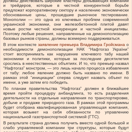
должны действовать широкие кластеры добывающих компаний
и трейдеров, которые в честной конкурентной борьбе
предложат корпоративному сектору и населению экономически
обоснованные цены, прошедшие рыночное тестирование.
Монополии — это одна из ключевых проблем современной
украинской экономики, они железобетонной плитой давят
новые ростки честной конкуренции и частной инициативы.
Поэтому любые решения, направленные на демонополизацию
базовых рынков страны, должны всемерно поддерживаться.
В этом контексте
заявление премьера Владимира Гройсмана
о
необходимости демонополизации НАК “Нафтогаз України”
стоит воспринимать как нарушение ключевого табу нашей
экономики и политики, которые за последние десятилетия
срослись в неестественных объятиях. И то, что премьер назвал
“Нафтогаз” монстром, — это лишь начало процесса избавления
от табу: любое явление должно быть названо по имени. В
рамках этой “инициации” сперва следует назвать объект по
имени, а уже затем его победить.
По планам правительства “Нафтогаз” должен в ближайшее
время пройти процедуру анбандлинга, то есть разделения
деятельности на отдельные направления по транспортировке,
добыче и продаже природного газа. В рамках этой программы
будет отобрана квалифицированная управляющая компания,
которая возьмет на себя обязанности по управлению
национальной газотранспортной системой (ГТС).
В результате страна должна получить вместо одной большой и
слабо управляемой компании три структуры, которые будут