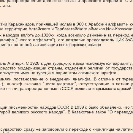
сь распространение арабского языка и арабского алфавита. С Х 
стана.
ии Караханидов, принявшей ислам в 960 г. Арабский алфавит и с
а территории Алтайского и Тарбагатайского аймаков Или-Казахско
их народов вплоть до 1920-х, когда возникло движение за переход
налифа (“нового алфавита”), его возглавил председатель ЦИК А
ние о поэтапной латинизации всех тюркских языков.
ль Ататюрк. С 1928 г. для турецкого языка используется вариант
едство модернизации страны, отделения религии от государства
 пользуется именно турецким вариантом латинского шрифта.
няли постановление о внедрении яналифа. В отличие от турец
п.), яналиф включал “нестандартные”, отсутствующие в латини
кские языки, распространенные в СССР, включая и крымскотатарский.
ции письменностей народов СССР. В 1939 г. было объявлено, что
турой великого русского народа”. В Казахстане закон “О перевод
ударствах сразу же заговорили о переходе с кириллицы на латини