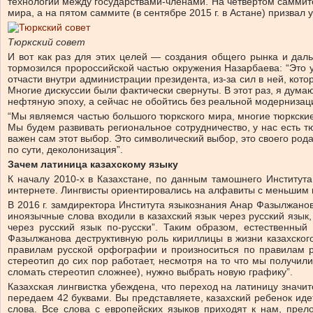
технологий между государствами-членами. На четвертом саммит
мира, а на пятом саммите (в сентябре 2015 г. в Астане) призвал
Тюркский совет
И вот как раз для этих целей — создания общего рынка и дал
тормозился пророссийской частью окружения Назарбаева: “Это у
отчасти внутри администрации президента, из-за сил в ней, кот
Многие дискуссии были фактически свернуты. В этот раз, я дума
нефтяную эпоху, а сейчас не обойтись без реальной модернизац
“Мы являемся частью большого тюркского мира, многие тюркские 
Мы будем развивать региональное сотрудничество, у нас есть т
важен сам этот выбор. Это символический выбор, это своего рода
по сути, деколонизация”.
Зачем латиница казахскому языку
К началу 2010-х в Казахстане, по данным тамошнего Института
интернете. Лингвисты ориентировались на алфавиты с меньшим ко
В 2016 г. замдиректора Института языкознания Анар Фазылжанов
иноязычные слова входили в казахский язык через русский язык
через русский язык по-русски”. Таким образом, естественн
Фазылжанова деструктивную роль кириллицы в жизни казахского
правилам русской орфографии и произноситься по правилам ру
стереотип до сих пор работает, несмотря на то что мы получили
сломать стереотип сложнее), нужно выбрать новую графику”.
Казахская лингвистка убеждена, что переход на латиницу значите
передаем 42 буквами. Вы представляете, казахский ребенок идет
слова. Все слова с европейских языков приходят к нам, пре