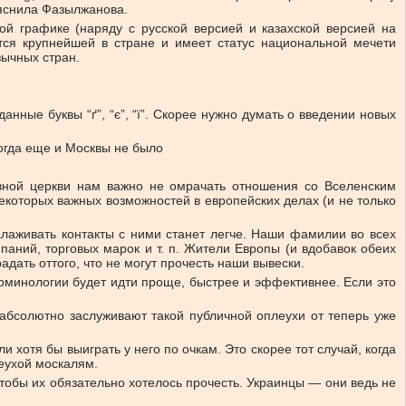
ояснила Фазылжанова.
ой графике (наряду с русской версией и казахской версией на
ется крупнейшей в стране и имеет статус национальной мечети
зычных стран.
анные буквы “ґ”, “є”, “ї”. Скорее нужно думать о введении новых
когда еще и Москвы не было
авной церкви нам важно не омрачать отношения со Вселенским
екоторых важных возможностей в европейских делах (и не только
алаживать контакты с ними станет легче. Наши фамилии во всех
паний, торговых марок и т. п. Жители Европы (и вдобавок обеих
адать оттого, что не могут прочесть наши вывески.
ерминологии будет идти проще, быстрее и эффективнее. Если это
абсолютно заслуживают такой публичной оплеухи от теперь уже
 хотя бы выиграть у него по очкам. Это скорее тот случай, когда
леухой москалям.
, чтобы их обязательно хотелось прочесть. Украинцы — они ведь не