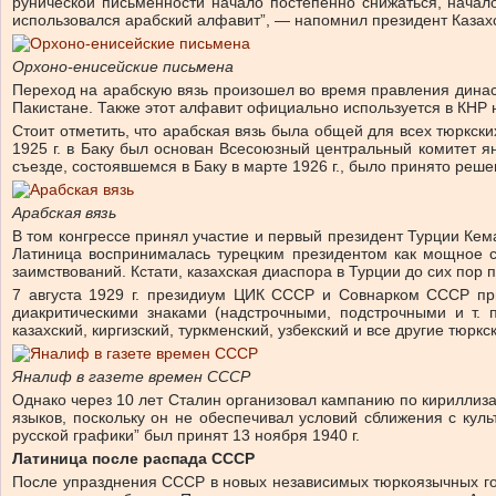
рунической письменности начало постепенно снижаться, начало
использовался арабский алфавит”, — напомнил президент Казах
Орхоно-енисейские письмена
Переход на арабскую вязь произошел во время правления династ
Пакистане. Также этот алфавит официально используется в КНР н
Стоит отметить, что арабская вязь была общей для всех тюркск
1925 г. в Баку был основан Всесоюзный центральный комитет я
съезде, состоявшемся в Баку в марте 1926 г., было принято реше
Арабская вязь
В том конгрессе принял участие и первый президент Турции Кема
Латиница воспринималась турецким президентом как мощное ср
заимствований. Кстати, казахская диаспора в Турции до сих пор
7 августа 1929 г. президиум ЦИК СССР и Совнарком СССР при
диакритическими знаками (надстрочными, подстрочными и т. 
казахский, киргизский, туркменский, узбекский и все другие тюр
Яналиф в газете времен СССР
Однако через 10 лет Сталин организовал кампанию по кириллиза
языков, поскольку он не обеспечивал условий сближения с куль
русской графики” был принят 13 ноября 1940 г.
Латиница после распада СССР
После упразднения СССР в новых независимых тюркоязычных гос