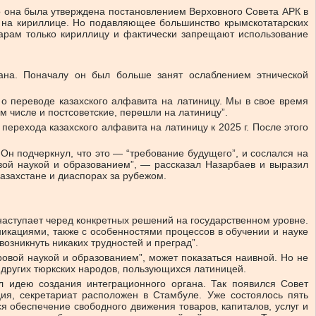
о она была утверждена постановлением Верховного Совета АРК в
а на кириллице. Но подавляющее большинство крымскотатарских
арам только кириллицу и фактически запрещают использование
тана. Поначалу он был больше занят ослаблением этнической
у о переводе казахского алфавита на латиницу. Мы в свое время
м числе и постсоветские, перешли на латиницу”.
 перехода казахского алфавита на латиницу к 2025 г. После этого
 Он подчеркнул, что это — “требование будущего”, и сослался на
овой наукой и образованием”, — рассказал Назарбаев и выразил
Казахстане и диаспорах за рубежом.
наступает черед конкретных решений на государственном уровне.
икациями, также с особенностями процессов в обучении и науке
возникнуть никаких трудностей и преград”.
ровой наукой и образованием”, может показаться наивной. Но не
 других тюркских народов, пользующихся латиницей.
л идею создания интеграционного органа. Так появился Совет
ция, секретариат расположен в Стамбуле. Уже состоялось пять
я обеспечение свободного движения товаров, капиталов, услуг и