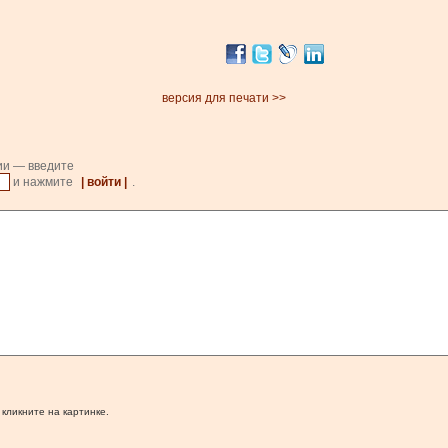
версия для печати >>
ии — введите
и нажмите
| войти |
.
 кликните на картинке.