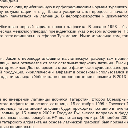
ербайджан.
нскую основу, приближенную к орфографическим нормам турецкого
 документации и т. д. Власти ускорили этот процесс в начале 
ыли печататься на латинице. В делопроизводстве и документоо
публикован первый вариант нового алфавита. В январе 1993 г. б
сяца меджлис утвердил президентский указ о новом алфавите. Пра
во всех официальных сферах Туркмении. Ныне кириллица там, так ж
. Закон о переводе алфавита на латинскую графику там приняли
лицы, чем отличается от всех остальных тюркских латиниц. Были
затормозился. Долгое время в стране фактически существовало д
ой продукции, кириллический алфавит в основном использовался 
 годы кириллица в Узбекистане постепенно теряет позиции. В 201
 во внедрении латиницы добился Татарстан. Второй Всемирный 
кого алфавита на основе латиницы. 15 сентября 1999 г. Госсовет
ириллицы на латинский алфавит будет проходить поэтапно в течени
 вольницу. 15 января 2002 г. Госдума РФ внесла поправку в феде
твенных языков республик РФ является кириллица. 16 ноября 2004
ии татарского алфавита на основе латинской графики” был признан
ваться официально.