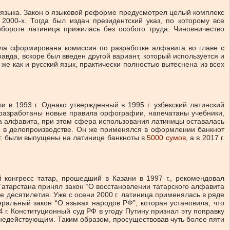
 языка. Закон о языковой реформе предусмотрел целый комплекс
2000-х. Тогда был издан президентский указ, по которому все
бороте латиница прижилась без особого труда. Чиновничество
ыла сформирована комиссия по разработке алфавита во главе с
вда, вскоре был введен другой вариант, который используется и
е как и русский язык, практически полностью вытеснена из всех
 в 1993 г. Однако утвержденный в 1995 г. узбекский латинский
 разработаны новые правила орфографии, напечатаны учебники,
ва алфавита, при этом сфера использования латиницы оставалась
и в делопроизводстве. Он же применялся в оформлении банкнот
3 г. были выпущены на латинице банкноты в
5000 сумов
, а в 2017 г.
конгресс татар, прошедший в Казани в 1997 г., рекомендовал
 Татарстана принял закон “О восстановлении татарского алфавита
е десятилетия. Уже с осени 2000 г. латиница применялась в ряде
ральный закон “О языках народов РФ”, которая установила, что
 г. Конституционный суд РФ в угоду Путину признал эту поправку
 недействующим. Таким образом, просуществовав чуть более пяти