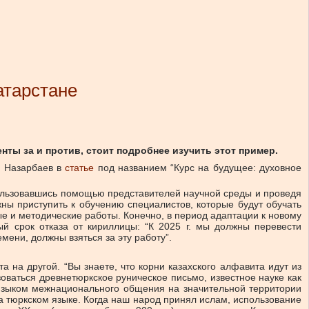
атарстане
ты за и против, стоит подробнее изучить этот пример.
н Назарбаев в
статье
под названием “Курс на будущее: духовное
спользовавшись помощью представителей научной среды и проведя
ны приступить к обучению специалистов, которые будут обучать
е и методические работы. Конечно, в период адаптации к новому
й срок отказа от кириллицы: “К 2025 г. мы должны перевести
мени, должны взяться за эту работу”.
 на другой. “Вы знаете, что корни казахского алфавита идут из
зоваться древнетюркское руническое письмо, известное науке как
 языком межнационального общения на значительной территории
 тюркском языке. Когда наш народ принял ислам, использование