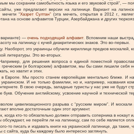
амым мы сохраним самобытность языка и его звуковой строй”, — п
сайты, уже предлагают версии на латинице. Вариант на латинск
й мечети “
Хазрет Султан”
(эта мечеть, открытая в 2012 г., явля
отана на основе алфавитов Турции, Азербайджана и других тюркоя
м варианте) —
очень подходящий алфавит
. Вспомним наши выстрад
расоту на латиницу с кучей диакритических знаков. Это во-первых.
у. Наоборот, это украинцы обучили кириллице предков москалей, 
кой литературы. Это во-вторых.
и. Например, для решения вопроса о единой поместной правосл
с греческим (и болгарским) алфавитом, мы бы сами лишили себя н
ть, но хватит и этих.
т в Европе. Мы просто станем европейцам ментально ближе. И н
а украинском. И не только фамилии, но и, например, названия ком
нтернете. В свою очередь, западные туристы у нас уже не будут стр
е букв. Обучение английскому, усвоение научной и технической т
мволом цивилизационного разрыва с “русским миром”. И москали 
тают вполне достаточным один этот аргумент.
 когда кто-то обязательно должен отправить соперника в нокаут или
цы обсуждают, не перейти ли на латиницу, сам по себе является оп
кого-то писать и издавать книги на украинской латинице, да такие
бы с сайта, куда бы каждому было интересно заглянуть.