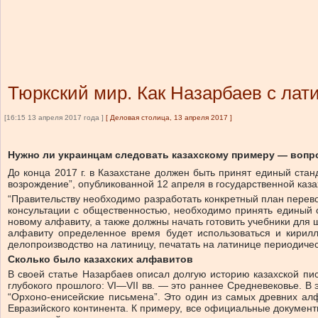
Тюркский мир. Как Назарбаев с лат
[16:15 13 апреля 2017 года ]
[
Деловая столица, 13 апреля 2017
]
Нужно ли украинцам следовать казахскому примеру — вопро
До конца 2017 г. в Казахстане должен быть принят единый ста
возрождение”, опубликованной 12 апреля в государственной каза
“Правительству необходимо разработать конкретный план перево
консультации с общественностью, необходимо принять единый с
новому алфавиту, а также должны начать готовить учебники для
алфавиту определенное время будет использоваться и кирилл
делопроизводство на латиницу, печатать на латинице периодическ
Сколько было казахских алфавитов
В своей статье Назарбаев описал долгую историю казахской пис
глубокого прошлого: VI—VII вв. — это раннее Средневековье. В 
“Орхоно-енисейские письмена”. Это один из самых древних ал
Евразийского континента. К примеру, все официальные докумен