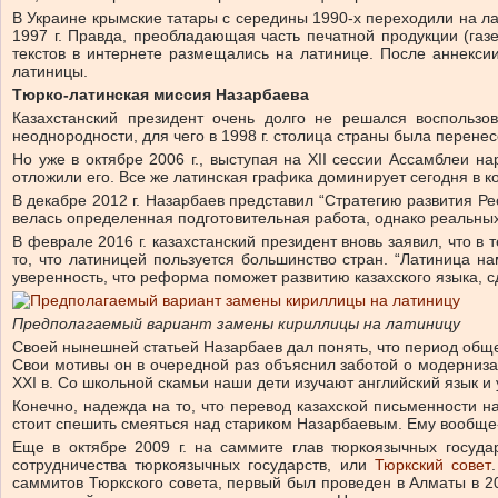
В Украине крымские татары с середины 1990-х переходили на л
1997 г. Правда, преобладающая часть печатной продукции (га
текстов в интернете размещались на латинице. После аннекс
латиницы.
Тюрко-латинская миссия Назарбаева
Казахстанский президент очень долго не решался воспользо
неоднородности, для чего в 1998 г. столица страны была перене
Но уже в октябре 2006 г., выступая на XII сессии Ассамблеи н
отложили его. Все же латинская графика доминирует сегодня в к
В декабре 2012 г. Назарбаев представил “Стратегию развития Рес
велась определенная подготовительная работа, однако реальны
В феврале 2016 г. казахстанский президент вновь заявил, что в
то, что латиницей пользуется большинство стран. “Латиница н
уверенность, что реформа поможет развитию казахского языка, с
Предполагаемый вариант замены кириллицы на латиницу
Своей нынешней статьей Назарбаев дал понять, что период обще
Свои мотивы он в очередной раз объяснил заботой о модерниза
XXI в. Со школьной скамьи наши дети изучают английский язык и 
Конечно, надежда на то, что перевод казахской письменности н
стоит спешить смеяться над стариком Назарбаевым. Ему вообще-
Еще в октябре 2009 г. на саммите глав тюркоязычных госуда
сотрудничества тюркоязычных государств, или
Тюркский совет
саммитов Тюркского совета, первый был проведен в Алматы в 20