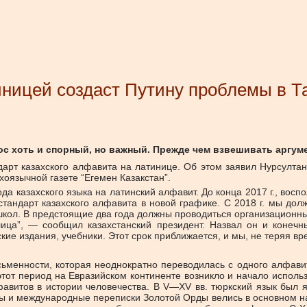
иницей создаст Путину проблемы в Т
с хоть и спорный, но важный. Прежде чем взвешивать аргумен
ндарт казахского алфавита на латинице. Об этом заявил Нурсулта
хоязычной газете “Егемен Казакстан”.
да казахского языка на латинский алфавит. До конца 2017 г., во
тандарт казахского алфавита в новой графике. С 2018 г. мы долж
 школ. В предстоящие два года должны проводиться организационны
ица”, — сообщил казахстанский президент. Назвал он и конечны
ие издания, учебники. Этот срок приближается, и мы, не теряя вре
ьменности, которая неоднократно переводилась с одного алфавита
этот период на Евразийском континенте возникло и начало исполь
фавитов в истории человечества. В V—XV вв. тюркский язык был
ты и международные переписки Золотой Орды велись в основном на