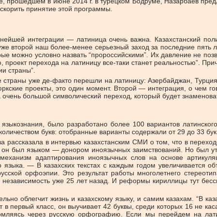
е, прошедшем в июне 2014 г. в турецком Бодруме, Назарбаев пре
 ускорить принятие этой программы.
ьнейшей интеграции — латиница очень важна. Казахстанский пол
же второй наш более-менее серьезный заход за последние пять ле
орые можно условно назвать “пророссийскими”. Их давление не по
ю, проект перехода на латиницу все-таки станет реальностью”. П
ии страны”.
страны уже де-факто перешли на латиницу: Азербайджан, Турция, 
юркские проекты, это один момент. Второй — интеграция, о чем 
 очень большой символический переход, который будет знаменовать
 языкознания, было разработано более 100 вариантов латинског
личеством букв: отобранные варианты содержали от 29 до 33 букв,
а рассказала в интервью казахстанским СМИ о том, что в переход
, он был языком — донором иноязычных заимствований. Но был ут
ый механизм адаптирования иноязычных слов на основе артику
 языка. — В казахских текстах с каждым годом увеличивается о
сской орфоэпии. Это результат работы многолетнего стереотип
 независимость уже 25 лет назад. И реформы кириллицы тут бесси
льно облегчит жизнь и казахскому языку, и самим казахам. “В каз
 в первый класс, он выучивает 42 буквы, среди которых 16 не каса
ломляясь через русскую орфографию. Если мы перейдем на лат