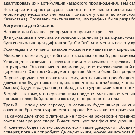
адаптировать их к артикуляции казахского произношения. Тем с
Некоторые интернет-ресурсы Казнета, в том числе новостные 
кириллице) несколько лет назад появился у сайта астанинско
Казахстана). Создатели сайта заявили, что графика была разраб
Аргументы для Украины
Назовем для баланса три аргумента против и три — за.
Для украинцев в отличие от казахов кириллица (в ее украинско
букв специально для дифтонгов “дж” и “дз”, чем менять всю эту к
Украинцам в отличие от казахов москали не навязывали кириллиц
Москали только и ждут, чтобы мы отказались от всей древнекиевс
Украинцев в отличие от казахов кое-что связывает с грекам
патриархом. Отказавшись от кириллицы, генетически связанной 
церковных). Это третий аргумент против. Можно было бы продолжа
Первый аргумент за сводится к тому, что латиница преобладае
документах будут писаться одинаково что на английском, что н
Америк) будут гораздо чаще набредать на украинский контент в и
Второй — к тому, что первоклашкам придется учить вдвое меньш
понимают азербайджанцы и казахи, то пора понять и нам.
Третий — к тому, что переход на латиницу будет шикарным си
совсем не братского украинского народа. Есть люди, которые счи
На самом деле спор о латинице не похож на боксерский поединок,
важен сам процесс спора. В частности, уже тот факт, что украин
И, конечно, будет только здорово, если такие дискуссии побудят 
поверят, пока не попробуют. Да ладно книги, можно начать хотя 