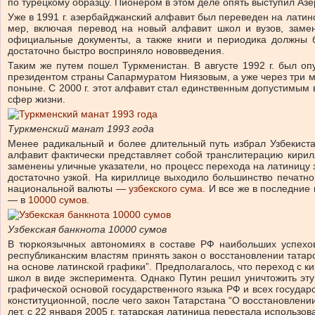
по турецкому образцу. Пионером в этом деле опять выступил Аз
Уже в 1991 г. азербайджанский алфавит был переведен на лати
мер, включая перевод на новый алфавит школ и вузов, замену
официальные документы, а также книги и периодика должны б
достаточно быстро восприняло нововведения.
Таким же путем пошел Туркменистан. В августе 1992 г. был о
президентом страны Сапармуратом Ниязовым, а уже через три ме
поныне. С 2000 г. этот алфавит стал единственным допустимым 
сфер жизни.
Туркменский манат 1993 года
Менее радикальный и более длительный путь избрал Узбекистан
алфавит фактически представляет собой транслитерацию кирил
заменены уличные указатели, но процесс перехода на латиницу 
достаточно узкой. На кириллице выходило большинство печатн
национальной валюты —
узбекского сума
. И все же в последние
— в
10000 сумов
.
Узбекская банкнота 10000 сумов
В тюркоязычных автономиях в составе РФ наибольших успехов
республиканским властям принять закон о восстановлении татарс
на основе латинской графики”. Предполагалось, что переход с к
школ в виде эксперимента. Однако Путин решил уничтожить эту
графической основой государственного языка РФ и всех государс
конституционной, после чего закон Татарстана “О восстановлен
лет, с 22 января 2005 г. татарская латиница перестала использо