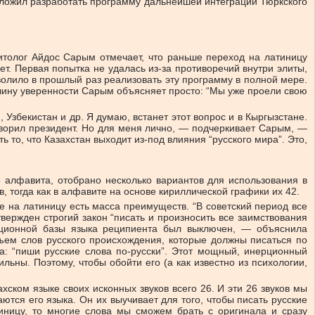
дложил разработать программу дальнейшей интеграции Тюркского
итолог Айдос Сарым отмечает, что раньше переход на латиницу
т. Первая попытка не удалась из-за противоречий внутри элиты,
зволило в прошлый раз реализовать эту программу в полной мере.
ричину уверенности Сарым объясняет просто: “Мы уже проели свою
Узбекистан и др. Я думаю, встанет этот вопрос и в Кыргызстане.
говорил президент. Но для меня лично, — подчеркивает Сарым, —
 то, что Казахстан выходит из-под влияния “русского мира”. Это,
о алфавита, отобрано несколько вариантов для использования в
 тогда как в алфавите на основе кириллической графики их 42.
е на латиницу есть масса преимуществ. “В советский период все
вержден строгий закон “писать и произносить все заимствования
ляционной базы языка реципиента был выключен, — объяснила
бъем слов русского происхождения, которые должны писаться по
а: “пиши русские слова по-русски”. Этот мощный, инерционный
льны. Поэтому, чтобы обойти его (а как известно из психологии,
ахском языке своих исконных звуков всего 26. И эти 26 звуков мы
ются его языка. Он их выучивает для того, чтобы писать русские
иницу, то многие слова мы сможем брать с оригинала и сразу