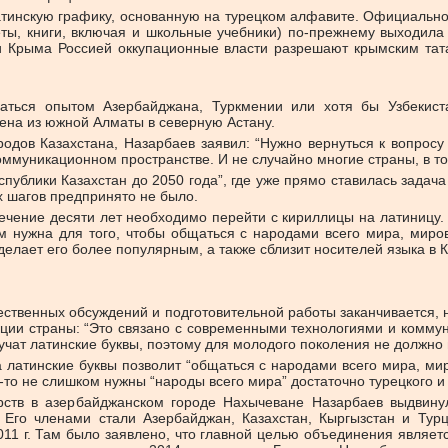
атинскую графику, основанную на турецком алфавите. Официальн
зеты, книги, включая и школьные учебники) по-прежнему выходил
ии Крыма Россией оккупационные власти разрешают крымским тат
ваться опытом Азербайджана, Туркмении или хотя бы Узбекис
сена из южной Алматы в северную Астану.
ародов Казахстана, Назарбаев заявил: “Нужно вернуться к вопрос
оммуникационном пространстве. И не случайно многие страны, в то
публики Казахстан до 2050 года”, где уже прямо ставилась задача
х шагов предпринято не было.
 течение десяти лет необходимо перейти с кириллицы на латиницу.
ам нужна для того, чтобы общаться с народами всего мира, мир
делает его более популярным, а также сблизит носителей языка в 
ственных обсуждений и подготовительной работы заканчивается, 
ции страны: “Это связано с современными технологиями и коммун
учат латинские буквы, поэтому для молодого поколения не должно 
а латинские буквы позволит “общаться с народами всего мира, ми
то не слишком нужны “народы всего мира” достаточно турецкого и
рств в азербайджанском городе Нахычеване Назарбаев выдвину
. Его членами стали Азербайджан, Казахстан, Кыргызстан и Тур
11 г. Там было заявлено, что главной целью объединения являетс