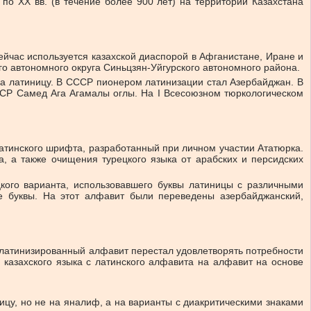
по ХХ вв. (в течение более 900 лет) на территории Казахстана
ейчас используется казахской диаспорой в Афганистане, Иране и
го автономного округа Синьцзян-Уйгурского автономного района.
 на латиницу. В СССР пионером латинизации стал Азербайджан. В
зССР Самед Ага Агамалы оглы. На I Всесоюзном тюркологическом
 латинского шрифта, разработанный при личном участии Ататюрка.
, а также очищения турецкого языка от арабских и персидских
кого варианта, использовавшего буквы латиницы с различными
це буквы. На этот алфавит были переведены азербайджанский,
 “латинизированный алфавит перестал удовлетворять потребности
е казахского языка с латинского алфавита на алфавит на основе
цу, но не на яналиф, а на варианты с диакритическими знаками