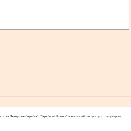
тва "Iнтерфакс-Україна", "Українськi Новини" в каком-либо виде строго запрещены