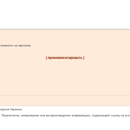
 кликните на картинке.
| прокомментировать |
ллургия Украины
 Перепечатка, копирование или воспроизведение информации, содержащей ссылку на агентс