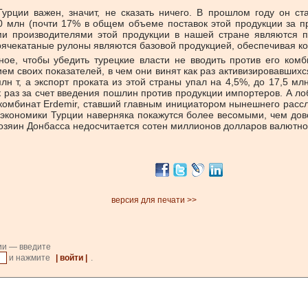
 Турции важен, значит, не сказать ничего. В прошлом году он с
0 млн (почти 17% в общем объеме поставок этой продукции за п
и производителями этой продукции в нашей стране являются п
рячекатаные рулоны являются базовой продукцией, обеспечивая ко
жное, чтобы убедить турецкие власти не вводить против его ко
ем своих показателей, в чем они винят как раз активизировавшихс
млн т, а экспорт проката из этой страны упал на 4,5%, до 17,5 
к раз за счет введения пошлин против продукции импортеров. А л
й комбинат Erdemir, ставший главным инициатором нынешнего рас
экономики Турции наверняка покажутся более весомыми, чем дов
хозяин Донбасса недосчитается сотен миллионов долларов валютно
версия для печати >>
ии — введите
и нажмите
| войти |
.