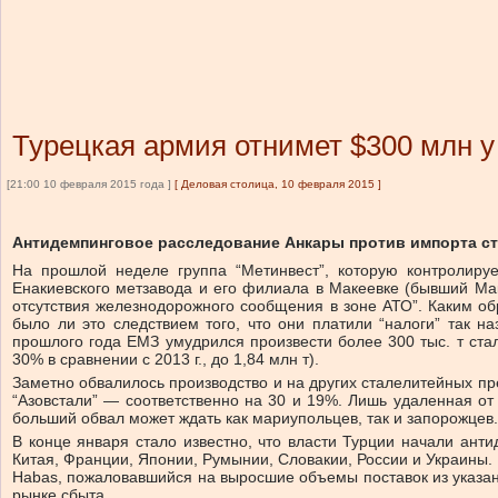
Турецкая армия отнимет $300 млн у
[21:00 10 февраля 2015 года ]
[
Деловая столица, 10 февраля 2015
]
Антидемпинговое расследование Анкары против импорта ст
На прошлой неделе группа “Метинвест”, которую контролиру
Енакиевского метзавода и его филиала в Макеевке (бывший Ма
отсутствия железнодорожного сообщения в зоне АТО”. Каким о
было ли это следствием того, что они платили “налоги” так 
прошлого года ЕМЗ умудрился произвести более 300 тыс. т стал
30% в сравнении с 2013 г., до 1,84 млн т).
Заметно обвалилось производство и на других сталелитейных п
“Азовстали” — соответственно на 30 и 19%. Лишь удаленная от
больший обвал может ждать как мариупольцев, так и запорожцев.
В конце января стало известно, что власти Турции начали ант
Китая, Франции, Японии, Румынии, Словакии, России и Украины. 
Habas, пожаловавшийся на выросшие объемы поставок из указа
рынке сбыта.