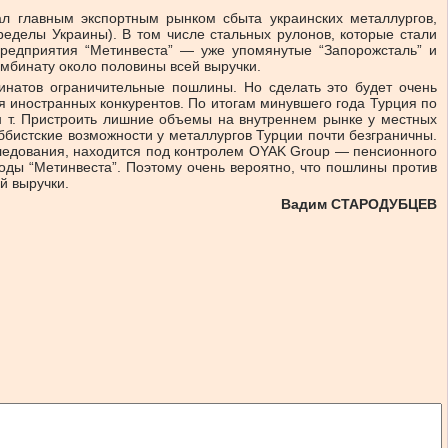
тал главным экспортным рынком сбыта украинских металлургов,
ределы Украины). В том числе стальных рулонов, которые стали
редприятия “Метинвеста” — уже упомянутые “Запорожсталь” и
мбинату около половины всей выручки.
мбинатов ограничительные пошлины. Но сделать это будет очень
я иностранных конкурентов. По итогам минувшего года Турция по
млн т. Пристроить лишние объемы на внутреннем рынке у местных
оббистские возможности у металлургов Турции почти безграничны.
следования, находится под контролем OYAK Group — пенсионного
оды “Метинвеста”. Поэтому очень вероятно, что пошлины против
й выручки.
Вадим СТАРОДУБЦЕВ