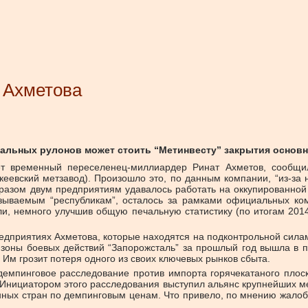
 Ахметова
альных рулонов может стоить “Метинвесту” закрытия основн
ет временный переселенец-миллиардер Ринат Ахметов, сообщи
кеевский метзавод). Произошло это, по данным компании, “из-за
бразом двум предприятиям удавалось работать на оккупированной
называемым “республикам”, осталось за рамками официальных к
и, немного улучшив общую печальную статистику (по итогам 2014
редприятиях Ахметова, которые находятся на подконтрольной сил
 зоны боевых действий “Запорожсталь” за прошлый год вышла в п
 Им грозит потеря одного из своих ключевых рынков сбыта.
идемпинговое расследование против импорта горячекатаного плоск
Инициатором этого расследования выступил альянс крупнейших мет
нных стран по демпинговым ценам. Что привело, по мнению жалоб