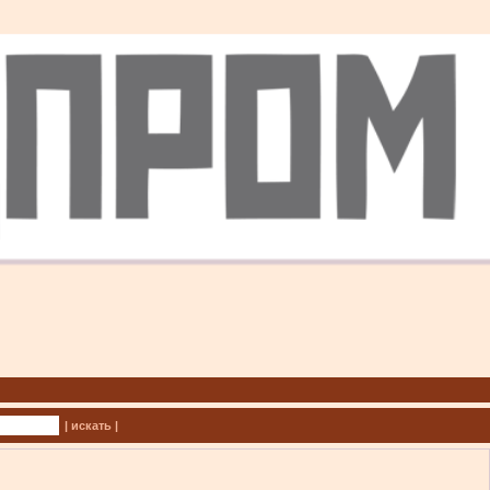
| искать |