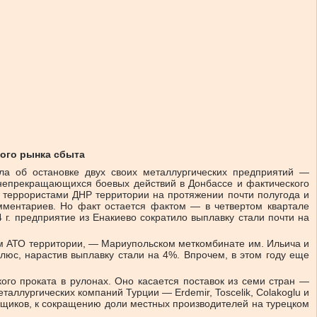
ого рынка сбыта
ла об остановке двух своих металлургических предприятий —
 непрекращающихся боевых действий в Донбассе и фактического
 террористами ДНР территории на протяжении почти полугода и
омментариев. Но факт остается фактом — в четвертом квартале
 г. предприятие из Енакиево сократило выплавку стали почти на
ам АТО территории, — Мариупольском меткомбинате им. Ильича и
люс, нарастив выплавку стали на 4%. Впрочем, в этом году еще
ого проката в рулонах. Оно касается поставок из семи стран —
аллургических компаний Турции — Erdemir, Toscelik, Colakoglu и
щиков, к сокращению доли местных производителей на турецком