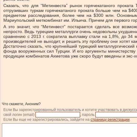
Сказать, что для “Метинвеста” рынок горячекатаного проката
отгрузивших туркам горячекатаного проката больше чем на $40
предметом расследования, более чем на $300 млн. Основным
Мариупольский меткомбинат им. Ильича. Причем для первого го
А это значит, что “Метинвест” постарается сделать все возмо
непросто. Ведь турецкие металлурги очень недовольны ухудшени
сравнению с 2013 г. сократила выплавку стали на 1,8%, до 34 
производителей не выходит, и решить эту проблему они хотят ка
Достаточно сказать, что крупнейший турецкий металлургически
фонда вооруженных сил Турции. И его аргументы министерству 
продукции комбинатов Ахметова уже скоро будут введены и экс-
Что скажете, Аноним?
Если Вы зарегистрированный пользователь и хотите участвовать в дискусс
свой логин (email)
, пароль
Если Вы еще не зарегистрировались, зайдите на
страницу регистрации
.