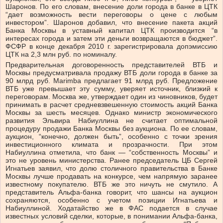
Шаронов. По его словам, внесение доли города в банке в ЦТК
“дает возможность вести переговоры о цене с любым
инвестором”. Шаронов добавил, что внесение пакета акций
Банка Москвы в уставный капитал ЦТК производится “в
интересах города и затем эти деньги возвращаются в бюджет”.
ФСФР в конце декабря 2010 г. зарегистрировала допэмиссию
ЦТК на 2,3 млн руб. по номиналу.
Предварительная договоренность представителей ВТБ и
Москвы предусматривала продажу ВТБ доли города в банке за
90 млрд руб. Marimba предлагает 91 млрд руб. Предложение
ВТБ уже превышает эту сумму, уверяет источник, близкий к
переговорам. Москва же, утверждает один из чиновников, будет
принимать в расчет средневзвешенную стоимость акций Банка
Москвы за шесть месяцев. Однако министр экономического
развития Эльвира Набиуллина не считает оптимальной
процедуру продажи Банка Москвы без аукциона. По ее словам,
аукцион, “конечно, должен быть”, особенно с точки зрения
инвестиционного климата и прозрачности. При этом
Набиуллина отметила, что банк — “собственность Москвы” и
это не уровень министерства. Ранее председатель ЦБ Сергей
Игнатьев заявил, что долю столичного правительства в Банке
Москвы лучше продавать на конкурсе, чем напрямую заранее
известному покупателю. ВТБ же это ничуть не смутило. А
представитель Альфа-банка говорит, что шансы на аукцион
сохраняются, особенно с учетом позиции Игнатьева и
Набиуллиной. Ходатайство же в ФАС подается в случае
известных условий сделки, которые, в понимании Альфа-банка,