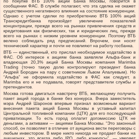
по покупке ВТБ 100% акций Банка Москвы, говорится в
сообщении ФАС. В службе полагают, что эта сделка не окажет
существенного негативного влияния на состояние конкуренции.
Однако с учетом сделки по приобретению ВТБ 100% акций
Транскредитбанка произойдет увеличение показателей
концентрации, прежде всего на рынках привлечения средств и
кредитования как физических, так и юридических лиц, прежде
всего на рынках с низким уровнем конкуренции. Поэтому ВТБ
велено cоблюдать ряд предписаний. Впрочем, они носят
технический характер и почти не повлияют на работу госбанка.
ВТБ — единственный, кто прислал необходимое ходатайство в
ФАС. Об интересе к акциям банка заявляли Альфа-банк и
владеющая 20,3% акций Банка Москвы компания Marimba
Trading (точно такую долю контролируют президент банка
Андрей Бородин на пару с советником Львом Алалуевым). Но
“Альфа” не оформила ходатайство в ФАС как следует, а
Marimba его и не подавала, говорят представители службы и
претендентов.
Москва готова двигаться навстречу ВТБ, желающему получить
пакет акций города в банке без конкурса. Вчера заместитель
мэра Андрей Шаронов впервые признал возможным вариант
внесения пакета акций Банка Москвы в уставный капитал
Центральной топливной компании (ЦТК) для его последующей
приватизации. То есть город оплатит допэмиссию ЦТК не
деньгами, а активами — акциями Банка Москвы. “Это законный
способ, он позволяет в отличие от аукциона вести переговоры с
любым инвестором. В мире никто никогда не продает банки на
аукционах, это всегда либо IPO, либо конкурсы”, — уверяет