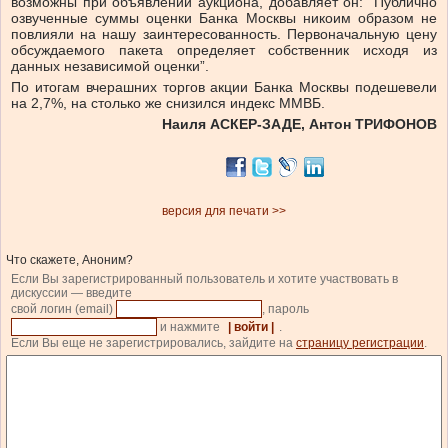
возможны при объявлении аукциона, добавляет он: “Публично
озвученные суммы оценки Банка Москвы никоим образом не
повлияли на нашу заинтересованность. Первоначальную цену
обсуждаемого пакета определяет собственник исходя из
данных независимой оценки”.
По итогам вчерашних торгов акции Банка Москвы подешевели
на 2,7%, на столько же снизился индекс ММВБ.
Наиля АСКЕР-ЗАДЕ, Антон ТРИФОНОВ
версия для печати >>
Что скажете, Аноним?
Если Вы зарегистрированный пользователь и хотите участвовать в
дискуссии — введите
свой логин (email)
, пароль
и нажмите
| войти |
.
Если Вы еще не зарегистрировались, зайдите на
страницу регистрации
.