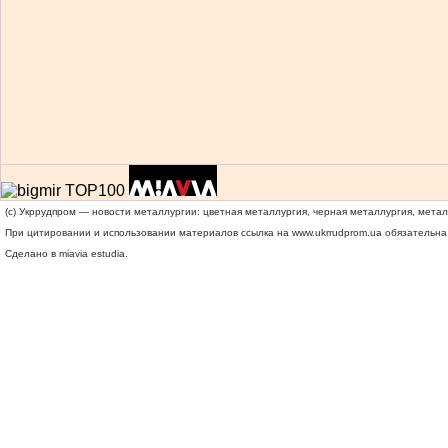
(c) Укррудпром — новости металлургии: цветная металлургия, черная металлургия, мета
При цитировании и использовании материалов ссылка на
www.ukrrudprom.ua
обязательна.
Сделано в miavia estudia.