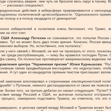
аводе случилась авария, чем чуть не бросили весь округ в панику.
”, — рассказал специалист.
вредоносные действия в киберсфере приравниваются к непосредст
 подчинены политической целесообразности: “Однозначного приме
ю пользу и в пользу кандидата от демократов”.
ногих избирателей и политиков очень беспокоит, что Трамп, 
е на этот счет.
в США Александр Потехин
не сомневается, что попытки России 
ивно. Тут не может быть двух точек зрения. Конечно, Россия вме
иканских выборов. Но, естественно, они пытались”.
и у него связей с Москвой, не мог не проиграть от этого, поско
 ни среди республиканцев, — кому бы нравился господин Путин. О
льфа-самец. Он полностью противоречит американскому видению ли
 правления центра “Украинская призма” Юлия Курнышова
: “Ро
 основным своим предвыборным месседжем: что недопустимо, что
ния. А тут один из кандидатов прямым текстом приглашает взлом
й кампании апеллировал к сторонникам изоляционистской полит
“дружбе” с Путиным, немного дистанцировался от своих же тезисов 
. Более того, на третьих дебатах он сказал следующие: “Путин? Я н
ствия между Россией и США, но всячески попытался отстранит
 процесс, намеренно подставить Трампа, но отметила, что это 
завершено, и цепочка связей между Москвой и Трампом может быть