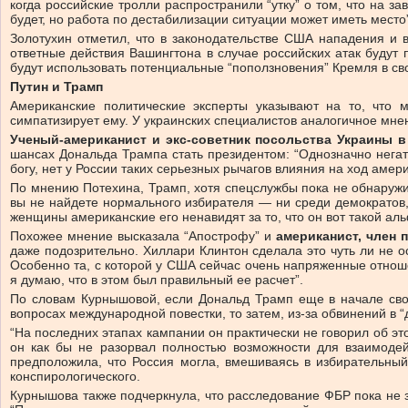
когда российские тролли распространили “утку” о том, что на з
будет, но работа по дестабилизации ситуации может иметь место
Золотухин отметил, что в законодательстве США нападения и 
ответные действия Вашингтона в случае российских атак будут
будут использовать потенциальные “поползновения” Кремля в сво
Путин и Трамп
Американские политические эксперты указывают на то, что м
симпатизирует ему. У украинских специалистов аналогичное мнени
Ученый-американист и экс-советник посольства Украины 
шансах Дональда Трампа стать президентом: “Однозначно негат
богу, нет у России таких серьезных рычагов влияния на ход амер
По мнению Потехина, Трамп, хотя спецслужбы пока не обнаружил
вы не найдете нормального избирателя — ни среди демократов,
женщины американские его ненавидят за то, что он вот такой а
Похожее мнение высказала “Апострофу” и
американист, член
даже подозрительно. Хиллари Клинтон сделала это чуть ли не
Особенно та, с которой у США сейчас очень напряженные отноше
я думаю, что в этом был правильный ее расчет”.
По словам Курнышовой, если Дональд Трамп еще в начале свое
вопросах международной повестки, то затем, из-за обвинений в 
“На последних этапах кампании он практически не говорил об этом
он как бы не разорвал полностью возможности для взаимодей
предположила, что Россия могла, вмешиваясь в избирательный
конспирологического.
Курнышова также подчеркнула, что расследование ФБР пока не 