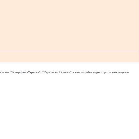
тва "Iнтерфакс-Україна", "Українськi Новини" в каком-либо виде строго запрещены