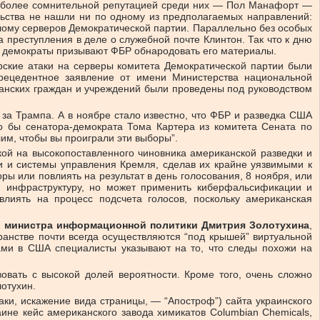
наиболее сомнительной репутацией среди них — Пол Манафорт —
льства не нашли ни по одному из предполагаемых направлений:
злому серверов Демократической партии. Параллельно без особых
 преступления в деле о служебной почте Клинтон. Так что к дню
 и демократы призывают ФБР обнародовать его материалы.
ерские атаки на серверы комитета Демократической партии были
рецедентное заявление от имени Министерства национальной
иканских граждан и учреждений были проведены под руководством
ь за Трампа. А в ноябре стало известно, что ФБР и разведка США
то бы сенатора-демократа Тома Картера из комитета Сената по
им, чтобы вы проиграли эти выборы”.
ой на высокопоставленного чиновника американской разведки и
и и системы управления Кремля, сделав их крайне уязвимыми к
ры или повлиять на результат в день голосования, 8 ноября, или
ую инфраструктуру, но может применить киберфальсификации и
лиять на процесс подсчета голосов, поскольку американская
ка министра информационной политики Дмитрия Золотухина
,
ранстве почти всегда осуществляются “под крышей” виртуальной
мами в США специалисты указывают на то, что следы похожи на
вовать с высокой долей вероятности. Кроме того, очень сложно
лотухин.
аки, искажение вида страницы, — “Апостроф”) сайта украинского
не кейс американского завода химикатов Columbian Chemicals,