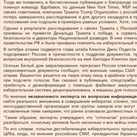
Тогда же появились и бесчисленные публикации о бэкграунде 
покинул команду. Вдобавок, по данным New York Times, ФБР н
связях советников, компании Трампа Trump Organization с росс
потерь завершилось расследование и для другого кандидата в п
голосования они подошли в примерно равных условиях. Хотя, сл
Однако в результате расследования о связях Трампа с Россией
призваны не привести Дональда Трампа к победе, а сорват
безопасности и директора Национальной разведки. В нем отмеча
правительства РФ и были призваны повлиять на избирательный 
В октябре атакам подвергся глава штаба Клинтон Джон Подеста —
подозревают Россию в причастности к подделке документов, п
вопросам внутренней безопасности на имя Хиллари Клинтон приз
Осенью Белый дом завуалированно пригрозил России ответными
сверхсекретные документы сообщил, что военные хакеры США п
атакам. Вашингтон решится на такую атаку лишь в крайнем случа
при подсчете голосов. Как сказано в публикации, спецслужб
прибегнуть к дезинформации с помощью фейковых аккаунтов.
избирательная система децентрализована, а машины для голосо
По мнению
независимого эксперта по вопросам информаци
найти реального виновника в совершении кибератак сложно, по
негосударственной организации или группы хакеров или могут
оставленные теми хакерами, что ранее атаковали должностных л
“Таким образом, эксперты утверждают, что “отпечатки” россий
разобраться, поскольку взломов было несколько и все кейсы оче
По его словам, попытки дестабилизации избирательного процесс
ЦИКа, когда, по мнению российских СМИ, президентом Украины