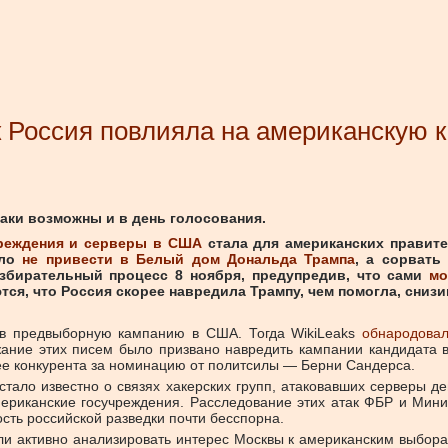
к Россия повлияла на американскую
аки возможны и в день голосования.
чреждения и серверы в США
стала для американских правит
ыло
не привести в Белый дом Дональда Трампа
, а сорвать
збирательный процесс 8 ноября, предупредив, что сами
мо
ся, что Россия скорее навредила Трампу, чем помогла, сниз
 в предвыборную кампанию в США. Тогда WikiLeaks
обнародовал
ние этих писем было призвано навредить кампании кандидата в
 ее конкурента за номинацию от политсилы — Берни Сандерса.
тало известно о связях хакерских групп, атаковавших серверы де
мериканские госучреждения. Расследование этих атак ФБР и Мин
сть российской разведки почти бесспорна.
ли активно анализировать интерес Москвы к американским выбора