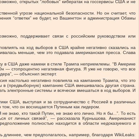
 Возможно, открытых “лобовых” кибератак на госсервисы США и не
венной угрозе национальной безопасности. Но он считает, что
нения “ответки” не будет, но Вашингтон и администрация Обамы
возможно, поддерживает связи с российским руководством или
повлиять на ход выборов в США крайне негативно сказались на
шивалась меньше, чем это подавала американская пресса. Слава
льку в США даже намеки в стиле Трампа неприемлемы. “В Америке
н — стопроцентно негативная фигура. Я уже не говорю, что все
дера”, — объяснил эксперт.
ссия настолько негативно повлияла на кампанию Трампа, что это
бы в (предвыборную) кампанию США вмешивалась другая страна.
ать электронные системы и всячески вмешаться в ход выборов. И
ики США, выступая и за сотрудничество с Россией в различных
о том, что он восхищается Путиным как лидером.
е знаю, кто такой Путин, не знаю его лично. Но я бы...”. То есть
ься от личных связей”, — рассказала Курнышова. Американист
предположение полностью находится в области недоказуемого и
 длиннее, чем предполагалось, например, благодаря WikiLeaks: