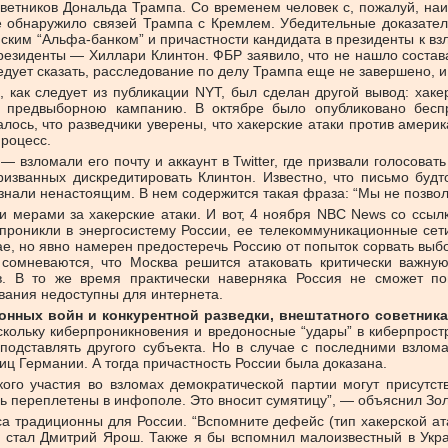
советников Дональда Трампа. Со временем человек с, пожалуй, 
е обнаружило связей Трампа с Кремлем. Убедительные доказате
ийским “Альфа-банком” и причастности кандидата в президенты к в
резиденты — Хиллари Клинтон. ФБР заявило, что не нашло состава
едует сказать, расследование по делу Трампа еще не завершено,
, как следует из публикации NYT, был сделан другой вывод: хак
ь предвыборною кампанию. В октябре было опубликовано бесп
лось, что разведчики уверены, что хакерские атаки против амер
процесс.
 взломали его почту и аккаунт в Twitter, где призвали голосоват
ризванных дискредитировать Клинтон. Известно, что письмо буд
нали ненастоящим. В нем содержится такая фраза: “Мы не позвол
 мерами за хакерские атаки. И вот, 4 ноября NBC News со ссылк
роникли в энергосистему России, ее телекоммуникационные сет
е, но явно намерен предостеречь Россию от попыток сорвать выбо
ы сомневаются, что Москва решится атаковать критически важн
 В то же время практически наверняка Россия не сможет пов
вания недоступны для интернета.
онных войн и конкурентной разведки, внештатного советни
скольку киберпроникновения и вредоносные “удары” в киберпрост
 подставлять другого субъекта. Но в случае с последними взло
иц Германии. А тогда причастность России была доказана.
ского участия во взломах демократической партии могут присутст
нь переплетены в инфополе. Это вносит сумятицу”, — объяснил Зо
а традиционны для России. “Вспомните дефейс (тип хакерской ат
 стал Дмитрий Ярош. Также я бы вспомнил малоизвестный в Украи