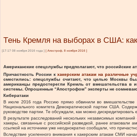
Тень Кремля на выборах в США: ка
[17:17 08 ноября 2016 года ]
[
Апостроф, 8 ноября 2016
]
Американские спецслужбы предполагают, что российские ат
Причастность России к
хакерским атакам на различные у
сместились: спецслужбы считают, что целью Москвы б
американцы предостерегли Кремль от вмешательства в и
системы. Опрошенные
“
Апострофом” эксперты не сомневают
Кибератаки
В июле 2016 года Россию прямо обвинили во вмешательстве
Национального комитета Демократической партии США. Содержа
руководстве партии. Те обсуждали, как можно дискредитировать
В результате расследований нескольких независимых компаний с
хакеры, связанные с российской разведкой, ранее атаковали а
ссылкой на источники уже неоднократно сообщали, что причастно
Вследствие усиленного внимания к хакерским атакам СМИ нача