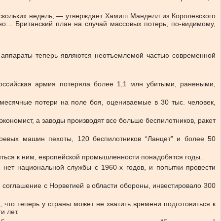
ескольких недель, — утверждает Хамиш Манделл из Королевского
о… Британский план на случай массовых потерь, по-видимому,
ые аппараты теперь являются неотъемлемой частью современной
оссийская армия потеряла более 1,1 млн убитыми, ранеными,
месячные потери на поле боя, оцениваемые в 30 тыс. человек,
экономист, а заводы производят все больше беспилотников, ракет
боевых машин пехоты, 120 беспилотников “Ланцет” и более 50
иться к ним, европейской промышленности понадобятся годы.
 нет национальной службы с 1960-х годов, и попытки провести
е соглашение с Норвегией в области обороны, инвестировало 300
что теперь у страны может не хватить времени подготовиться к
и лет.