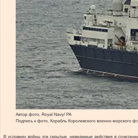
Автор фото,
Royal Navy/ PA
Подпись к фото,
Корабль Королевского военно-морского фл
В условиях войны эти скрытые, невидимые действия в сочетани