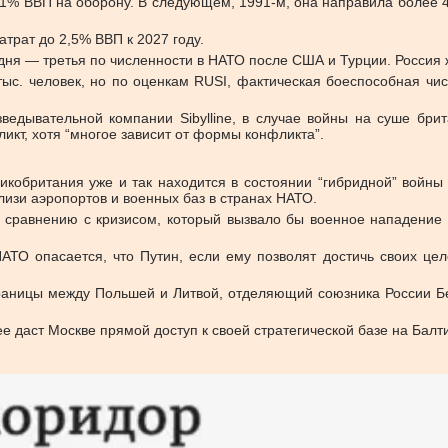
4,1% ВВП на оборону. В следующем, 1991-м, она направила более 4
трат до 2,5% ВВП к 2027 году.
одня — третья по численности в НАТО после США и Турции. Россия 
тыс. человек, но по оценкам RUSI, фактическая боеспособная чис
ведывательной компании Sibylline, в случае войны на суше бри
ликт, хотя “многое зависит от формы конфликта”.
обритания уже и так находится в состоянии “гибридной” войны 
изи аэропортов и военных баз в странах НАТО.
по сравнению с кризисом, который вызвало бы военное нападение
НАТО опасается, что Путин, если ему позволят достичь своих це
границы между Польшей и Литвой, отделяющий союзника России Бе
е даст Москве прямой доступ к своей стратегической базе на Балти