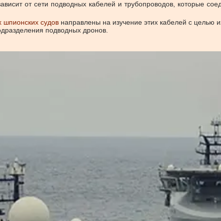
зависит от сети подводных кабелей и трубопроводов, которые со
х шпионских судов
направлены на изучение этих кабелей с целью и
одразделения подводных дронов.