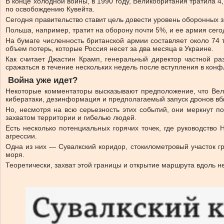
В конце холодной войны, в 1990 году, Великобритания тратила 
по освобождению Кувейта.
Сегодня правительство ставит цель довести уровень оборонных за
Польша, например, тратит на оборону почти 5%, и ее армия сег
На бумаге численность британской армии составляет около 74 
объем потерь, которые Россия несет за два месяца в Украине.
Как считает Джастин Крамп, генеральный директор частной раз
сражаться в течение нескольких недель после вступления в конф
Война уже идет?
Некоторые комментаторы высказывают предположение, что Велик
кибератаки, дезинформация и предполагаемый запуск дронов вбл
Но, несмотря на всю серьезность этих событий, они меркнут 
захватом территории и гибелью людей.
Есть несколько потенциальных горячих точек, где руководство 
агрессии.
Одна из них — Сувалкский коридор, стокилометровый участок 
моря.
Теоретически, захват этой границы и открытие маршрута вдоль не