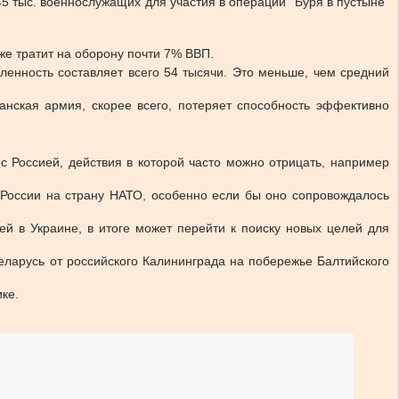
5 тыс. военнослужащих для участия в операции “Буря в пустыне”
же тратит на оборону почти 7% ВВП.
ленность составляет всего 54 тысячи. Это меньше, чем средний
танская армия, скорее всего, потеряет способность эффективно
с Россией, действия в которой часто можно отрицать, например
 России на страну НАТО, особенно если бы оно сопровождалось
лей в Украине, в итоге может перейти к поиску новых целей для
ларусь от российского Калининграда на побережье Балтийского
ке.