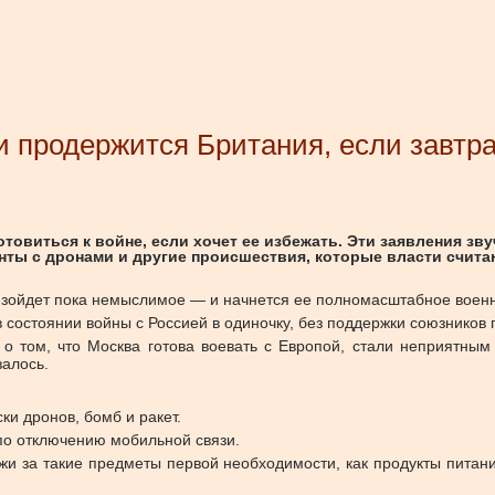
ли продержится Британия, если завтр
товиться к войне, если хочет ее избежать. Эти заявления зв
енты с дронами и другие происшествия, которые власти счит
изойдет пока немыслимое — и начнется ее полномасштабное военн
 состоянии войны с Россией в одиночку, без поддержки союзников 
о том, что Москва готова воевать с Европой, стали неприятным
залось.
ки дронов, бомб и ракет.
 по отключению мобильной связи.
жи за такие предметы первой необходимости, как продукты питан