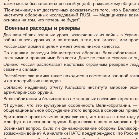
также могли бы нанести серьезный ущерб гражданскому обществ
“По-прежнему нет достаточных доказательств того, что у Вели
института оборонных исследований RUSI. — Медицинские возм
основан на том, что потерь не будет”.
Военные расходы и резервы
Два важнейших военных урока, извлеченных из войны в Украин
войны на всех уровнях, и, во-вторых, в том, что “масса”, или про
Российская армия в целом имеет очень низкое качество.
По оценкам разведки Министерства обороны Великобритании,
пленными и пропавшими без вести. Даже по самым скромным оцен
Однако Россия располагает настолько огромным резервом людс
свежими силами.
Российская экономика также находится в состоянии военной гото
и артиллерийских снарядов.
Согласно недавнему отчету Кильского института мировой эко
артиллерийских орудий.
Великобритания и большинство ее западных союзников просто не
“Я думаю, что это культурная особенность Великобритании, —
общенациональное обсуждение этого вопроса в основном привели
Британское правительство подчеркивает, что только в этом год
млн фунтов в лазерное оружие Королевского военно-морского фл
Возникает вопрос, было ли финансирование обороны Великобрит
возможной войне? А аналитики НАТО предупреждают, что Россия м