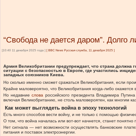
“Свобода не дается даром”. Долго 
[10:40 11 декабря 2025 года ]
[
BBC News Русская служба, 11 декабря 2025
]
Армия Великобритании предупреждает, что страна должна го
ситуации с безопасностью в Европе, где участились инцид
западных союзников Киева.
Но сколько именно сможет сражаться Великобритания, если про
Крайне маловероятно, что Великобритания когда-либо окажется в
Но недавние
слова
российского президента Владимира Путина 
включая Великобританию, не столь маловероятен, как многим ка
Как может выглядеть война в эпоху технологий
Есть много способов вести войну, и не только с помощью физичес
О том, что война началась или вот-вот начнется, станет понятно
Нет сигнала — нет возможности осуществлять банковские плате
питания и поставок электроэнергии.