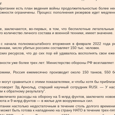
у.
кобритании есть план ведения войны продолжительностью более н
ожности ограничены. Процесс пополнения резервов идет медленн
е, заключаются, во-первых, в том, что беспилотные летательн
сто количество личного состава и военной техники, имеет значение.
 с начала полномасштабного вторжения в феврале 2022 года р
кам, число убитых россиян составляет 150 тыс. человек.
ких ресурсов, что до сих пор ей удавалось восполнять свои еже
вности уже более трех лет: Министерство обороны РФ возглавляет 
номики, Россия ежемесячно производит около 150 танков, 550 
 могут сравниться с этими показателями, и чтобы хотя бы приблиз
 говорит Эд Арнольд, старший научный сотрудник RUSI. — У нас
 к обратному результату”.
у увеличило расходы на оборону на 5 млрд фунтов, заключило ново
ота и 9 млрд фунтов — в жилье для вооруженных сил.
ании настолько недостаточным в течение столь долгого времени, 
ожет быть готова к нападению на страну НАТО в течение трех-пят