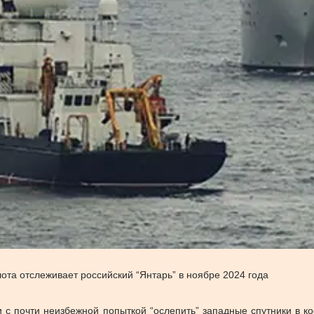
ота отслеживает российский “Янтарь” в ноябре 2024 года
и с почти неизбежной попыткой “ослепить” западные спутники в к