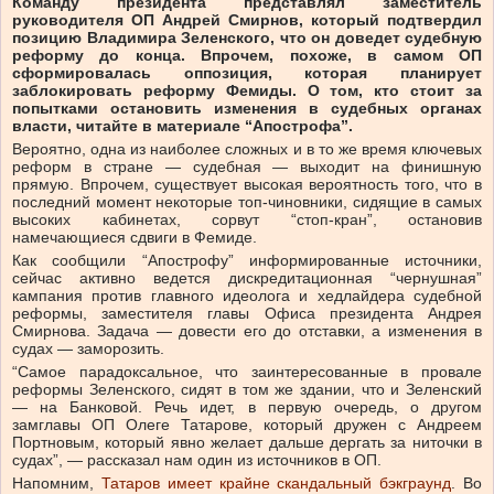
Команду президента представлял заместитель
руководителя ОП Андрей Смирнов, который подтвердил
позицию Владимира Зеленского, что он доведет судебную
реформу до конца. Впрочем, похоже, в самом ОП
сформировалась оппозиция, которая планирует
заблокировать реформу Фемиды. О том, кто стоит за
попытками остановить изменения в судебных органах
власти, читайте в материале “Апострофа”.
Вероятно, одна из наиболее сложных и в то же время ключевых
реформ в стране — судебная — выходит на финишную
прямую. Впрочем, существует высокая вероятность того, что в
последний момент некоторые топ-чиновники, сидящие в самых
высоких кабинетах, сорвут “стоп-кран”, остановив
намечающиеся сдвиги в Фемиде.
Как сообщили “Апострофу” информированные источники,
сейчас активно ведется дискредитационная “чернушная”
кампания против главного идеолога и хедлайдера судебной
реформы, заместителя главы Офиса президента Андрея
Смирнова. Задача — довести его до отставки, а изменения в
судах — заморозить.
“Самое парадоксальное, что заинтересованные в провале
реформы Зеленского, сидят в том же здании, что и Зеленский
— на Банковой. Речь идет, в первую очередь, о другом
замглавы ОП Олеге Татарове, который дружен с Андреем
Портновым, который явно желает дальше дергать за ниточки в
судах”, — рассказал нам один из источников в ОП.
Напомним,
Татаров имеет крайне скандальный бэкграунд
. Во