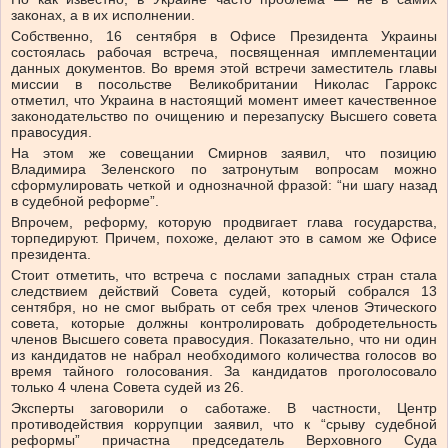
законах, а в их исполнении.
Собственно, 16 сентября в Офисе Президента Украины
состоялась рабочая встреча, посвященная имплементации
данных документов. Во время этой встречи заместитель главы
миссии в посольстве Великобритании Николас Гаррокс
отметил, что Украина в настоящий момент имеет качественное
законодательство по очищению и перезапуску Высшего совета
правосудия.
На этом же совещании Смирнов заявил, что позицию
Владимира Зеленского по затронутым вопросам можно
сформулировать четкой и однозначной фразой: “ни шагу назад
в судебной реформе”.
Впрочем, реформу, которую продвигает глава государства,
торпедируют. Причем, похоже, делают это в самом же Офисе
президента.
Стоит отметить, что встреча с послами западных стран стала
следствием действий Совета судей, который собрался 13
сентября, но не смог выбрать от себя трех членов Этического
совета, которые должны контролировать добродетельность
членов Высшего совета правосудия. Показательно, что ни один
из кандидатов не набрал необходимого количества голосов во
время тайного голосования. За кандидатов проголосовало
только 4 члена Совета судей из 26.
Эксперты заговорили о саботаже. В частности, Центр
противодействия коррупции заявил, что к “срыву судебной
реформы” причастна председатель Верховного Суда