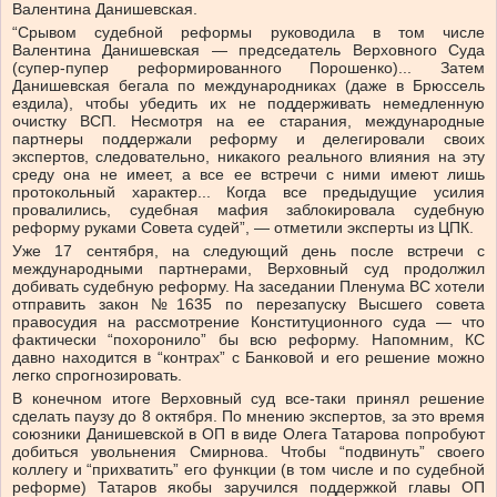
Валентина Данишевская.
“Срывом судебной реформы руководила в том числе
Валентина Данишевская — председатель Верховного Суда
(супер-пупер реформированного Порошенко)... Затем
Данишевская бегала по международниках (даже в Брюссель
ездила), чтобы убедить их не поддерживать немедленную
очистку ВСП. Несмотря на ее старания, международные
партнеры поддержали реформу и делегировали своих
экспертов, следовательно, никакого реального влияния на эту
среду она не имеет, а все ее встречи с ними имеют лишь
протокольный характер... Когда все предыдущие усилия
провалились, судебная мафия заблокировала судебную
реформу руками Совета судей”, — отметили эксперты из ЦПК.
Уже 17 сентября, на следующий день после встречи с
международными партнерами, Верховный суд продолжил
добивать судебную реформу. На заседании Пленума ВС хотели
отправить закон №1635 по перезапуску Высшего совета
правосудия на рассмотрение Конституционного суда — что
фактически “похоронило” бы всю реформу. Напомним, КС
давно находится в “контрах” с Банковой и его решение можно
легко спрогнозировать.
В конечном итоге Верховный суд все-таки принял решение
сделать паузу до 8 октября. По мнению экспертов, за это время
союзники Данишевской в ОП в виде Олега Татарова попробуют
добиться увольнения Смирнова. Чтобы “подвинуть” своего
коллегу и “прихватить” его функции (в том числе и по судебной
реформе) Татаров якобы заручился поддержкой главы ОП