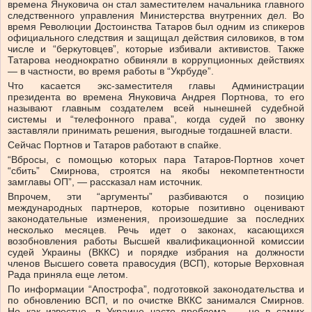
времена Януковича он стал заместителем начальника главного
следственного управления Министерства внутренних дел. Во
время Революции Достоинства Татаров был одним из спикеров
официального следствия и защищал действия силовиков, в том
числе и “беркутовцев”, которые избивали активистов. Также
Татарова неоднократно обвиняли в коррупционных действиях
— в частности, во время работы в “Укрбуде”.
Что касается экс-заместителя главы Администрации
президента во времена Януковича Андрея Портнова, то его
называют главным создателем всей нынешней судебной
системы и “телефонного права”, когда судей по звонку
заставляли принимать решения, выгодные тогдашней власти.
Сейчас Портнов и Татаров работают в спайке.
“Вбросы, с помощью которых пара Татаров-Портнов хочет
“сбить” Смирнова, строятся на якобы некомпетентности
замглавы ОП”, — рассказал нам источник.
Впрочем, эти “аргументы” разбиваются о позицию
международных партнеров, которые позитивно оценивают
законодательные изменения, произошедшие за последних
несколько месяцев. Речь идет о законах, касающихся
возобновления работы Высшей квалификационной комиссии
судей Украины (ВККС) и порядке избрания на должности
членов Высшего совета правосудия (ВСП), которые Верховная
Рада приняла еще летом.
По информации “Апострофа”, подготовкой законодательства и
по обновлению ВСП, и по очистке ВККС занимался Смирнов.
Но как известно, в Украине часто проблема — не в самих