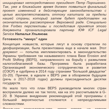
инициировал непосредственно президент Петр Порошенко.
Так, уже в ближайшее время должен появиться финальный
проект изменений в действующее законодательство с
целью воспрепятствовать оттоку капитала за пределы
нашей страны, который затем будет представлен на
окончательное рассмотрение Верховной раде. Специально
для Forbes перспективы и последствия принятия этого
документа проанализировала партнер ЮФ ICF Legal
Service
Наталья Ульянова
.
Готовность “минус” один
Концепция новшеств, которые лягут в основу стратегии по
деофшоризации, была презентована еще в начале мая. Этот
документ — попытка имплементировать в законодательство
Украины требования так называемого плана Base Erosion and
Profit Shifting (BEPS), направленного на борьбу с размытием
налогооблагаемой базы. Программа была разработана
Организацией экономического сотрудничества и развития
(ОЭСР) и одобрена в 2014 году странами “Большой двадцатки”
(G-20). Причем, в идеале к BEPS уже в обозримом будущем
(речь о 2017-2018 годах) должны присоединиться десятки
государств.
Но мало того что план BEPS руководители многих стран
восприняли далеко не так тепло, как на это рассчитывали в G-
20. В Украине внедрение рекомендаций этой программы с
большой вероятностью столкнется с непреодолимыми
сложностями.
Локальное законодательство, мягко говоря, не совсем