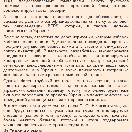
ТЦО, предоставляемые компаниями. Работу фискалов
тормозит и несовершенство нормативной базы, которая
регламентирует такие проверки.
А ведь и контроль трансфертного ценообразования, и
раскрытие данных о бенефициарах являются, по сути, основой
тех рекомендаций BEPS, которые, в теории, должны
применяться в Украине.
Плюс ко всему, стратегия по деофшоризации, которую избрали
Кабинет министров и Администрация президента, вряд ли
послужит улучшению бизнес-климата в стране и стимулирует
приток инвестиций. В частности, разработчики законопроектов
предлагают ввести налогообложение контролируемых
иностранных компаний и обязательную подачу специальной
отчетности международными группами, которые ведут свою
деятельность и в Украине. А также признавать иностранные
компании налоговыми резидентами нашей страны.
Однако более глубокий контроль торговых сделок, а также
попытка расширить надзор над деятельностью не только
украинских компаний приведут к тому, что бизнес будет еще
активнее переезжать за пределы Украины в поиске комфортных
юрисдикций для защиты своих интересов и капитала.
Это же касается и ужесточения норм ТЦО. Не исключено, что
они будут сводиться к уменьшению сумм контролируемых
операций (менее 5 млн гривен), а, следовательно, коснутся
более мелкого бизнеса, который в итоге подвергнется
усилению давления со стороны регулятора.
Из Европы с умом