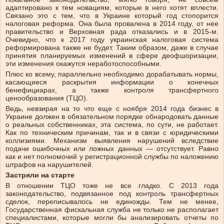
адаптировано к тем новациям, которые в него хотят вплести.
Связано это с тем, что в Украине который год стопорится
налоговая реформа. Она была провалена в 2014 году, от нее
правительство и Верховная рада отказались и в 2015-м.
Очевидно, что к 2017 году украинская налоговая система
реформирована также не будет. Таким образом, даже в случае
принятия планируемых изменений в сфере деофшоризации,
эти изменения окажутся неработоспособными.
Плюс ко всему, параллельно необходимо дорабатывать нормы,
касающиеся раскрытия информации о конечных
бенефициарах, а также контроля трансфертного
ценообразования (ТЦО).
Ведь, невзирая на то что еще с ноября 2014 года бизнес в
Украине должен в обязательном порядке обнародовать данные
о реальных собственниках, эта система, по сути, не работает.
Как по техническим причинам, так и в связи с юридическими
коллизиями. Механизм выявления нарушений вследствие
подачи ошибочных или ложных данных — отсутствует. Равно
как и нет полномочий у регистрационной службы по наложению
штрафов на нарушителей.
Застряли на старте
В отношении ТЦО тоже не все гладко. С 2013 года
законодательство, подвязанное под контроль трансфертных
сделок, переписывалось не единожды. Тем не менее,
Государственная фискальная служба не только не располагает
специалистами, которые могли бы анализировать отчеты по