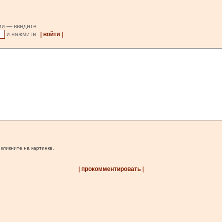
ии — введите
и нажмите
| войти |
.
 кликните на картинке.
| прокомментировать |