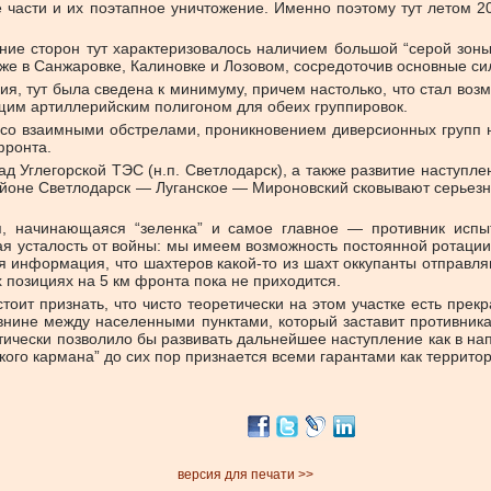
 части и их поэтапное уничтожение. Именно поэтому тут летом 20
е сторон тут характеризовалось наличием большой “серой зоны”,
кже в Санжаровке, Калиновке и Лозовом, сосредоточив основные си
ния, тут была сведена к минимуму, причем настолько, что стал воз
ящим артиллерийским полигоном для обеих группировок.
со взаимными обстрелами, проникновением диверсионных групп н
фронта.
д Углегорской ТЭС (н.п. Светлодарск), а также развитие наступле
 районе Светлодарск — Луганское — Мироновский сковывают серьез
, начинающаяся “зеленка” и самое главное — противник испы
усталость от войны: мы имеем возможность постоянной ротации л
 информация, что шахтеров какой-то из шахт оккупанты отправл
 позициях на 5 км фронта пока не приходится.
оит признать, что чисто теоретически на этом участке есть прекр
нине между населенными пунктами, который заставит противника
тически позволило бы развивать дальнейшее наступление как в нап
ского кармана” до сих пор признается всеми гарантами как террито
версия для печати >>