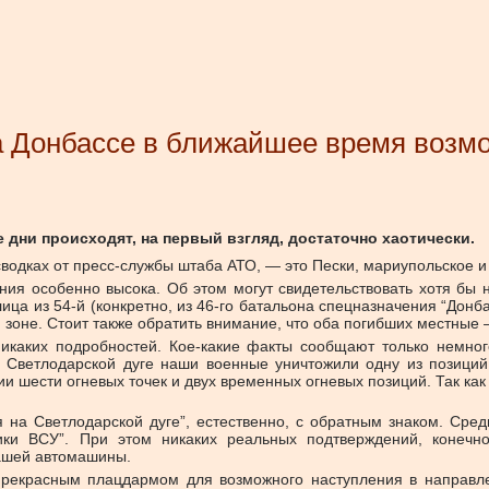
на Донбассе в ближайшее время возм
дни происходят, на первый взгляд, достаточно хаотически.
водках от пресс-службы штаба АТО, — это Пески, мариупольское и 
ия особенно высока. Об этом могут свидетельствовать хотя бы н
ца из 54-й (конкретно, из 46-го батальона спецназначения “Донба
оне. Стоит также обратить внимание, что оба погибших местные —
икаких подробностей. Кое-какие факты сообщают только немног
 Светлодарской дуге наши военные уничтожили одну из позиций
ии шести огневых точек и двух временных огневых позиций. Так к
я на Светлодарской дуге”, естественно, с обратным знаком. Сре
ки ВСУ”. При этом никаких реальных подтверждений, конечно
ашей автомашины.
я прекрасным плацдармом для возможного наступления в направ