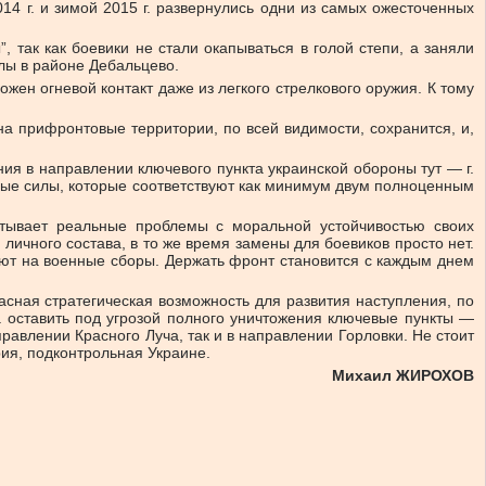
14 г. и зимой 2015 г. развернулись одни из самых ожесточенных
 так как боевики не стали окапываться в голой степи, а заняли
лы в районе Дебальцево.
можен огневой контакт даже из легкого стрелкового оружия. К тому
а прифронтовые территории, по всей видимости, сохранится, и,
ния в направлении ключевого пункта украинской обороны тут — г.
ные силы, которые соответствуют как минимум двум полноценным
тывает реальные проблемы с моральной устойчивостью своих
ичного состава, в то же время замены для боевиков просто нет.
яют на военные сборы. Держать фронт становится с каждым днем
асная стратегическая возможность для развития наступления, по
 оставить под угрозой полного уничтожения ключевые пункты —
равлении Красного Луча, так и в направлении Горловки. Не стоит
рия, подконтрольная Украине.
Михаил ЖИРОХОВ