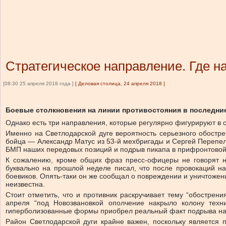
Стратегическое направление. Где 
[08:30 25 апреля 2018 года ]
[
Деловая столица, 24 апреля 2018
]
Боевые столкновения на линии противостояния в последние 
Однако есть три направления, которые регулярно фигурируют в с
Именно на Светлодарской дуге вероятность серьезного обострен
бойца — Александр Матус из 53-й мехбригады и Сергей Перепели
БМП наших передовых позиций и подрыв пикапа в прифронтовой з
К сожалению, кроме общих фраз пресс-офицеры не говорят н
буквально на прошлой неделе писал, что после провокаций на
боевиков. Опять-таки он же сообщал о повреждении и уничтожен
неизвестна.
Стоит отметить, что и противник раскручивает тему “обострени
апреля “под Новозвановкой ополчение накрыло колону техни
гиперболизованные формы приобрел реальный факт подрыва н
Район Светлодарской дуги крайне важен, поскольку являетс