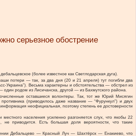
ожно серьезное обострение
дебальцевское (более известное как Светлодарская дуга).
аши потери — так, за два дня (20 и 21 апреля) тут погибли два
сс-Украина”). Весьма характерны и обстоятельства — обстрел из
 один родом из Лисичанска, другой — из Бахмутского района.
очисленные оставшиеся волонтеры. Так, тот же Юрий Мисягин
 противника (приводилось даже название — “Фурункул”) и двух
ак информация неофициальная, поэтому степень ее достоверности
ди местного населения усиленно разгоняется слух, что якобы 22
, не приводится. Есть большая доля вероятности, что такие
лении Дебальцево — Красный Луч — Шахтёрск — Енакиево, что