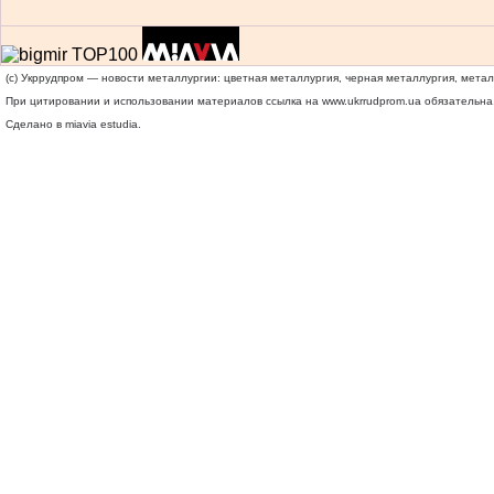
(c) Укррудпром — новости металлургии: цветная металлургия, черная металлургия, мета
При цитировании и использовании материалов ссылка на
www.ukrrudprom.ua
обязательна.
Сделано в miavia estudia.