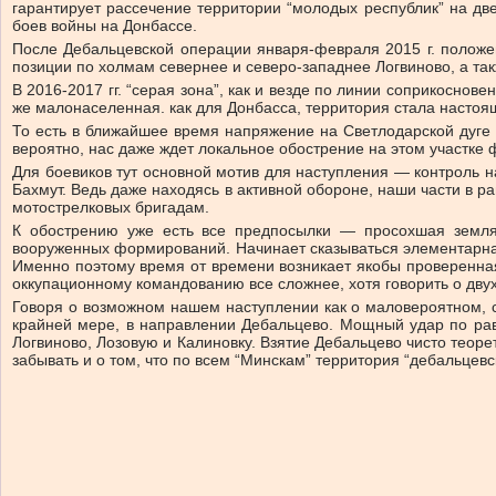
гарантирует рассечение территории “молодых республик” на две
боев войны на Донбассе.
После Дебальцевской операции января-февраля 2015 г. положени
позиции по холмам севернее и северо-западнее Логвиново, а та
В 2016-2017 гг. “серая зона”, как и везде по линии соприкоснове
же малонаселенная. как для Донбасса, территория стала насто
То есть в ближайшее время напряжение на Светлодарской дуге 
вероятно, нас даже ждет локальное обострение на этом участке 
Для боевиков тут основной мотив для наступления — контроль на
Бахмут. Ведь даже находясь в активной обороне, наши части в
мотострелковых бригадам.
К обострению уже есть все предпосылки — просохшая земля
вооруженных формирований. Начинает сказываться элементарная 
Именно поэтому время от времени возникает якобы проверенная
оккупационному командованию все сложнее, хотя говорить о двух
Говоря о возможном нашем наступлении как о маловероятном, ст
крайней мере, в направлении Дебальцево. Мощный удар по рав
Логвиново, Лозовую и Калиновку. Взятие Дебальцево чисто теоре
забывать и о том, что по всем “Минскам” территория “дебальцев