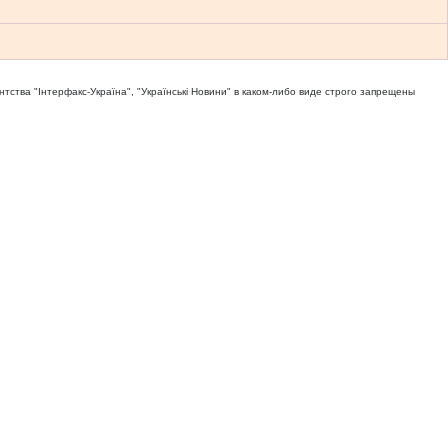
тва "Iнтерфакс-Україна", "Українськi Новини" в каком-либо виде строго запрещены