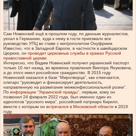
Сам Новинский ещё в прошлом году, по данным журналистов,
уехал в Германию, куда к нему в гости приезжало все
руководство УПЦ во главе с митрополитом Онуфрием.
Известно, что в Западной Европе, в частности в швейцарском
Цюрихе, он
проводит церковные службы в храмах Русской
православной церкви
.
Интересно, что Вадим Новинский получил украинский паспорт
только 10 лет назад, во времена правления Виктора Януковича,
а до этого имел российское гражданство. В 2015 году
Новинский оказался в базе “Миротворца”, как отмечается,
олигарх “руководит и финансирует деятельность,
направленную на разжигание межконфессиональной розни”.
По
информации “Украинской правды”
, первым, кому он
позвонил 24 февраля 2022 года, был именно один из
идеологов “русского мира”, российский патриарх Кирилл,
вместе с которым он
встречался в Московской области
в 2019
году.