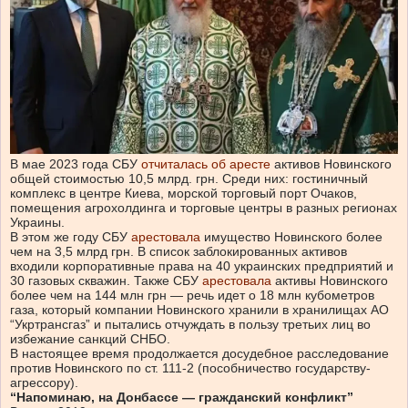
В мае 2023 года СБУ
отчиталась об аресте
активов Новинского
общей стоимостью 10,5 млрд. грн. Среди них: гостиничный
комплекс в центре Киева, морской торговый порт Очаков,
помещения агрохолдинга и торговые центры в разных регионах
Украины.
В этом же году СБУ
арестовала
имущество Новинского более
чем на 3,5 млрд грн. В список заблокированных активов
входили корпоративные права на 40 украинских предприятий и
30 газовых скважин. Также СБУ
арестовала
активы Новинского
более чем на 144 млн грн — речь идет о 18 млн кубометров
газа, который компании Новинского хранили в хранилищах АО
“Укртрансгаз” и пытались отчуждать в пользу третьих лиц во
избежание санкций СНБО.
В настоящее время продолжается досудебное расследование
против Новинского по ст. 111-2 (пособничество государству-
агрессору).
“Напоминаю, на Донбассе — гражданский конфликт”