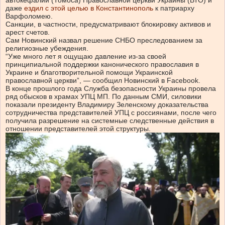
автокефалии (Томоса) Православной церкви Украины (ВТО) и
даже
ездил с этой целью в Константинополь
к патриарху
Варфоломею.
Санкции, в частности, предусматривают блокировку активов и
арест счетов.
Сам Новинский назвал решение СНБО преследованием за
религиозные убеждения.
“Уже много лет я ощущаю давление из-за своей
принципиальной поддержки канонического православия в
Украине и благотворительной помощи Украинской
православной церкви”, — сообщил Новинский в Facebook.
В конце прошлого года Служба безопасности Украины провела
ряд обысков в храмах УПЦ МП. По данным СМИ, силовики
показали президенту Владимиру Зеленскому доказательства
сотрудничества представителей УПЦ с россиянами, после чего
получила разрешение на системные следственные действия в
отношении представителей этой структуры.