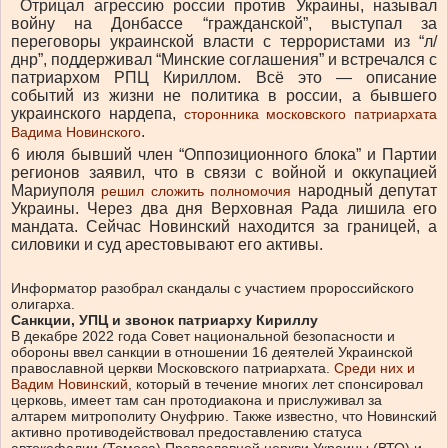
Отрицал агрессию россии против Украины, называл
войну на Донбассе “гражданской”, выступал за
переговоры украинской власти с террористами из “л/
днр”, поддерживал “Минские соглашения” и встречался с
патриархом РПЦ Кириллом. Всё это — описание
событий из жизни не политика в россии, а бывшего
украинского нардепа,
сторонника московского патриархата
.
Вадима Новинского
6 июля бывший член “Оппозиционного блока” и Партии
регионов заявил, что в связи с войной и оккупацией
Мариуполя
народный депутат
решил сложить полномочия
Украины. Через два дня Верховная Рада лишила его
мандата. Сейчас Новинский находится за границей, а
силовики и суд арестовывают его активы.
Информатор разобрал скандалы с участием пророссийского
олигарха.
Санкции, УПЦ и звонок патриарху Кириллу
В декабре 2022 года Совет национальной безопасности и
обороны ввел санкции в отношении 16 деятелей Украинской
православной церкви Московского патриархата.
Среди них и
Вадим Новинский
, который в течение многих лет спонсировал
церковь, имеет там сан протодиакона и прислуживал за
алтарем митрополиту Онуфрию. Также известно, что Новинский
активно противодействовал предоставлению статуса