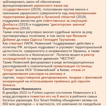
заблокировать закон об обеспечении
функционирования
украинского языка как
государственного
(2019), голосование против закона о
признании украинского суверенитета над
оккупированными
территориями Донецкой и Луганской областей
(2018),
поддержка амнистии для
ответственных за оккупацию
Донбасса
(2019) и поддержка
“диктаторских законов”
Януковича
(2014).
Также олигарх регулярно вносил судебные залоги за ряд
противоречивых политиков, в том числе
при Михаиле
Добкине
да
мэра Одессы Геннадия Труханова
.
Как
отмечает
НАПК, Новинский “поддерживает действия и
политику РФ, которые подрывают и угрожают территориальной
целостности, суверенитету и независимости Украины, а также
ее стабильности и безопасности”. Политик вошел в
реестр
госпредателей
по версии движения “ЧЕСТНО”.
Также Новинский фигурировал в ряде антикоррупционных
расследований о сомнительной
приватизации гостиницы
“Спорт”
возле НСК “Олимпийский” в Киеве,
отказе от
декларирования расходов на рекламу
и
партию,
недостоверном декларировании
,
тендере с фиктивной
конкуренцией
на
использование приёмных для скрытия
бизнеса
.
Состояние Новинского
В декабре 2022-го Forbes оценил состояние Новинского в 1
млрд долларов и
поместил его на 8 место
в рейтинге самых
богатых украинцев. Его Smart Holding объединяет активы на
650 млн долларов — в частности, это компания по газодобыче