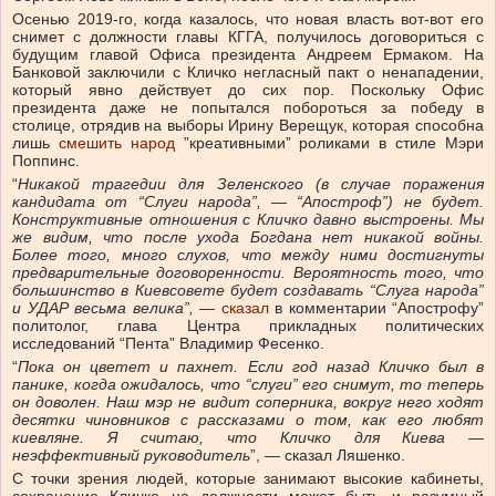
Осенью 2019-го, когда казалось, что новая власть вот-вот его
снимет с должности главы КГГА, получилось договориться с
будущим главой Офиса президента Андреем Ермаком. На
Банковой заключили с Кличко негласный пакт о ненападении,
который явно действует до сих пор. Поскольку Офис
президента даже не попытался побороться за победу в
столице, отрядив на выборы Ирину Верещук, которая способна
лишь
смешить народ
”креативными” роликами в стиле Мэри
Поппинс.
“
Никакой трагедии для Зеленского (в случае поражения
кандидата от “Слуги народа”, — “Апостроф”) не будет.
Конструктивные отношения с Кличко давно выстроены. Мы
же видим, что после ухода Богдана нет никакой войны.
Более того, много слухов, что между ними достигнуты
предварительные договоренности. Вероятность того, что
большинство в Киевсовете будет создавать “Слуга народа”
и УДАР весьма велика”
, —
сказал
в комментарии “Апострофу”
политолог, глава Центра прикладных политических
исследований “Пента” Владимир Фесенко.
“
Пока он цветет и пахнет. Если год назад Кличко был в
панике, когда ожидалось, что “слуги” его снимут, то теперь
он доволен. Наш мэр не видит соперника, вокруг него ходят
десятки чиновников с рассказами о том, как его любят
киевляне. Я считаю, что Кличко для Киева —
неэффективный руководитель
”, — сказал Ляшенко.
С точки зрения людей, которые занимают высокие кабинеты,