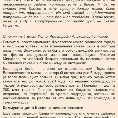
“
Такой мост мог быть построен, но другое дело,что это не
первоочередная задача, которая есть в Киеве. Я бы не
ставил это Кличко в вину, просто деньги можно было
потратить эффективнее.
На мой взгляд, неэффективно
потраченные деньги — это большая проблема. В том числе,
имею в виду и коррупционную составляющую
”, — сказал
Ляшенко.
Стеклянный мост
Фото: Апостроф / Александр Гончаров
Ремонт многострадального Шулявского моста обошелся городу
в миллиард гривен, хотя изначальная смета была в полтора
раза ниже. Возможно если бы его реконструкцией занималась
не фирма скандально известного застройщика Максима
Микитася
,
то киевский бюджет сэкономил бы несколько сотен
миллионов гривен. Но это никому не интересно...
Еще одна боль — эпопея со строительством Подольско-
Воскресенского моста, на который потратили уже 6 млрд гривен
(а всего планируют больше 11 млрд грн). Кличко очень хотел
закончить его до конца 2020 года, но недавно субподрядчик
“украл” оттуда свои же собственные ванты. Причина — долг в
200 млн гривен. Говорят, деньги из бюджета выделялись
исправно, но “терялись” на уровне подрядчика, который не
рассчитывался за работы. И это лишь один из эпизодов, а
таких — масса.
Коммуникации в Киеве на вечном ремонте
Еще одна традиция Киева — поочередное отключение районов
столицы от горячей воды каждое лето. По плану, все районы