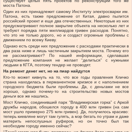
существует целых пять проектов по реконструкции того же
моста Патона.
Один из них принадлежит самому Институту электросварки им.
Патона, есть также предложение от Китая, давно пылится
российский проект и еще два отечественных. Некоторые из них
предусматривают полное закрытие объекта на несколько лет и
требуют порядка пяти миллиардов гривен расходов. Понятно,
что это не только дорого, но и создаст огромные проблемы с
движением по всему Киеву.
Однако есть среди них предложение с расходами практически в
два раза ниже и лишь частичным закрытием моста. Почему его
не рассматривают? По нашей информации, сделавшая
предложение компания не желает “делиться” с нужными
людьми в КГГА, поэтому тендер не проводят.
На ремонт денег нет, но на пиар найдутся
Кто-то может кивнуть на то, что все годы правления Кличко
страна находилась в перманентном кризисе и с наполнением
городского бюджета были проблемы. Да, с деньгами не все
хорошо, однако почему-то на строительство новых мостов
деньги все же нашлись.
Мост Кличко, соединивший парк “Владимирская горка” с Аркой
дружбы народов, обошелся городу в 400 млн гривен (на сам
мост ушло примерно 275 млн гривен). Да, получилось красиво:
теперь киевляне могут там гулять, а мэр бегать по утрам и даже
материть непослушных руферов, но он точно был так
необходим городу именно сейчас?