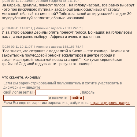
[2020-09-11 19:24:58] [ Аноним с адреса 46.211.10.* ]
За барана.. дебилы.. понесут голоса .. на голову насрал.. все равно выберут
- это про писклявого путина и засраноштаных ссыкливых от страху
москалей, ебаный ты смешной? Тебе ж за такой антирусссский пиздеж 30
педорубликов хуй заплатят, ебанько-иванович!
[2020-09-11 14:06:11] [ Аноним с адреса 77.111.245.* ]
И за этого барана дебилы опять понесут голоса. Во нация: на голову всем
нас-л, а все равно выберут. Африка и очень отдаленная.
[2020-09-11 10:11:07] [ Аноним с адреса 188.166.78.* ]
"Все знают, что ситуация с подземкой в Киеве — это кошмар. Начиная от
закрытых на полугодовой ремонт эскалаторов в центре города и
заканчивая дикой нехваткой новых станций." - Квитучая європейская
крайына! Седьмой год у власти - результат налицо!
Что скажете, Аноним?
Если Вы зарегистрированный пользователь и хотите участвовать в
дискуссии — введите
свой логин (email)
, пароль
и нажмите
| войти |
.
Если Вы еще не зарегистрировались, зайдите на
страницу регистрации
.