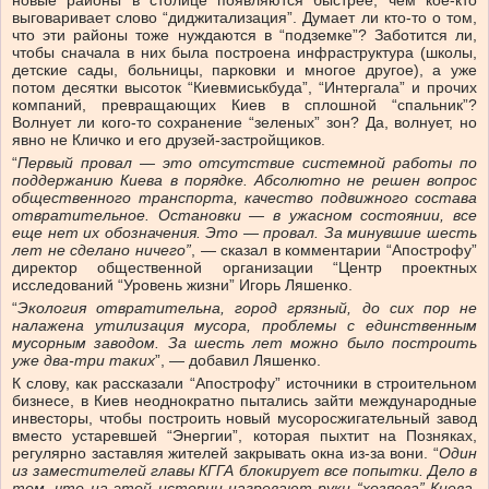
новые районы в столице появляются быстрее, чем кое-кто
выговаривает слово “диджитализация”. Думает ли кто-то о том,
что эти районы тоже нуждаются в “подземке”? Заботится ли,
чтобы сначала в них была построена инфраструктура (школы,
детские сады, больницы, парковки и многое другое), а уже
потом десятки высоток “
Киевмиськбуда”, “Интергала” и прочих
компаний, превращающих Киев в сплошной “спальник”?
Волнует ли кого-то сохранение “зеленых” зон? Да, волнует, но
явно не Кличко и его друзей-застройщиков.
“
Первый провал — это отсутствие системной работы по
поддержанию Киева в порядке. Абсолютно не решен вопрос
общественного транспорта, качество подвижного состава
отвратительное. Остановки — в ужасном состоянии, все
еще нет их обозначения. Это — провал. За минувшие шесть
лет не сделано ничего”
, — сказал в комментарии “Апострофу”
директор общественной организации “Центр проектных
исследований “Уровень жизни” Игорь Ляшенко.
“
Экология отвратительна, город грязный, до сих пор не
налажена утилизация мусора, проблемы с единственным
мусорным заводом. За шесть лет можно было построить
уже два-три таких
”, — добавил Ляшенко.
К слову, как рассказали “Апострофу” источники в строительном
бизнесе, в Киев неоднократно пытались зайти международные
инвесторы, чтобы построить новый мусоросжигательный завод
вместо устаревшей “Энергии”, которая пыхтит на Позняках,
регулярно заставляя жителей закрывать окна из-за вони. “
Один
из заместителей главы КГГА блокирует все попытки. Дело в
том, что на этой истории нагревают руки “хозяева” Киева.