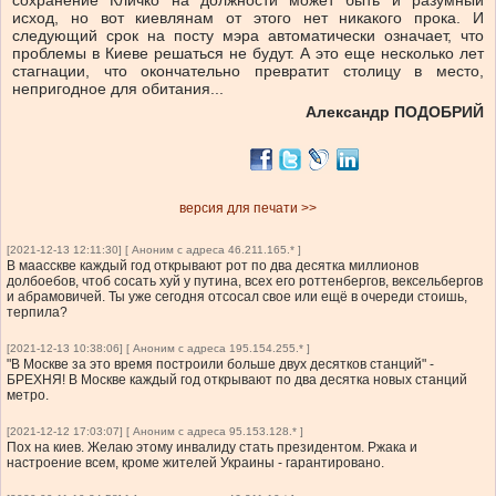
сохранение Кличко на должности может быть и разумный
исход, но вот киевлянам от этого нет никакого прока. И
следующий срок на посту мэра автоматически означает, что
проблемы в Киеве решаться не будут. А это еще несколько лет
стагнации, что окончательно превратит столицу в место,
непригодное для обитания...
Александр ПОДОБРИЙ
версия для печати >>
[2021-12-13 12:11:30] [ Аноним с адреса 46.211.165.* ]
В маасскве каждый год открывают рот по два десятка миллионов
долбоебов, чтоб сосать хуй у путина, всех его роттенбергов, вексельбергов
и абрамовичей. Ты уже сегодня отсосал свое или ещё в очереди стоишь,
терпила?
[2021-12-13 10:38:06] [ Аноним с адреса 195.154.255.* ]
"В Москве за это время построили больше двух десятков станций" -
БРЕХНЯ! В Москве каждый год открывают по два десятка новых станций
метро.
[2021-12-12 17:03:07] [ Аноним с адреса 95.153.128.* ]
Пох на киев. Желаю этому инвалиду стать президентом. Ржака и
настроение всем, кроме жителей Украины - гарантировано.