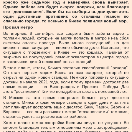
кресло уже седьмой год и наверняка снова выиграет.
Однако победа эта будет скорее вопреки, чем благодаря
его “достижениям”. Если бы на выборы выдвинулся хоть
один достойный противник со стоящим планом по
спасению города, то осенью в Киеве появился новый мэр.
Провал метро
Во вторник, 8 сентября, все соцсети были забиты видео с
толпами людей, которые не могли попасть в метро из-за сбоя
системы оплаты проезда. Было много возмущений, но для
киевлян такая ситуация — вполне обычное дело. Все знают, что
ситуация с “подземкой” в Киеве — это кошмар. Начиная от
закрытых на полугодовой ремонт эскалаторов в центре города
и заканчивая дикой нехваткой новых станций.
В этом плане, кстати, Кличко поставил своеобразный “рекорд”.
Он стал первым мэром Киева за всю историю, который не
открыл ни одной новой станции. Немного поправить ситуацию
должны в начале 2021 года, если к тому времени достроят две
новые станции — на Виноградарь и Проспект Победы. Для
этого “достижения” Кличко понадобится шесть с половиной лет.
В Москве за это время построили больше двух десятков
станций, Минск открыл четыре станции в один день и за пять
лет планирует достроить еще с десяток. Баку, Париж, Берлин и
Варшава — все они развивают метро “стахановскими” темпами,
стараясь успеть за ростом жилых районов.
Хотя в плане темпа застройки Киев им ничуть не уступает. Во
многом благодаря теплым отношениям мэра с застройщиками,