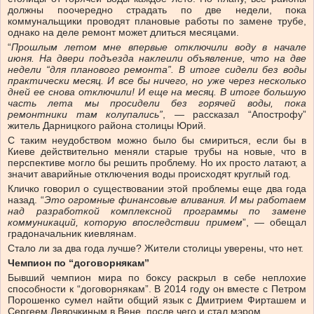
должны поочередно страдать по две недели, пока
коммунальщики проводят плановые работы по замене трубе,
однако на деле ремонт может длиться месяцами.
“
Прошлым летом мне впервые отключили воду в начале
июня. На двери подъезда наклеили объявление, что на две
недели “для планового ремонта”. В итоге сидели без воды
практически месяц. И все бы ничего, но уже через несколько
дней ее снова отключили! И еще на месяц. В итоге большую
часть лета мы просидели без горячей воды, пока
ремонтники там колупались”
, — рассказал “Апострофу”
житель Дарницкого района столицы Юрий.
С таким неудобством можно было бы смириться, если бы в
Киеве действительно меняли старые трубы на новые, что в
перспективе могло бы решить проблему. Но их просто латают, а
значит аварийные отключения воды происходят круглый год.
Кличко говорил о существовании этой проблемы еще два года
назад. “
Это огромные финансовые вливания. И мы работаем
над разработкой комплексной программы по замене
коммуникаций, которую впоследствии примем
”, — обещал
градоначальник киевлянам.
Стало ли за два года лучше? Жители столицы уверены, что нет.
Чемпион по “договорнякам”
Бывший чемпион мира по боксу раскрыл в себе неплохие
способности к “договорнякам”. В 2014 году он вместе с Петром
Порошенко сумел найти общий язык с Дмитрием Фирташем и
Сергеем Левочкиным в Вене, после чего и стал мэром.