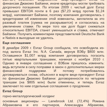
финансам Джакомо Байзини, иначе кредиторы могли требовать
досрочного погашения. По итогам 2009 г. чистый долг Evraz
превышал EBITDA почти в 6 раз ($7,23 млрд против $1,24
млрд), напоминает Байзини, поэтому компания договорилась с
кредиторами об изменении этой ковенанты, заплатила за это
разовый платеж (сумма не раскрывается) и согласилась на
увеличение ставки. По мере того как долг будет снижаться
относительно EBITDA, станет уменьшаться и ставка, отмечает
Байзини. Получить комментарии представителей Deutsche Bank
и Natixis в выходные не удалось.
Еще соглашение
В декабре 2009 г. Evraz Group сообщала, что освободила из-
под залога Evraz Inc. N.A. Canada, вернув ВЭБу $800 млн.
Оставшиеся $1,007 млрд компания договорилась погасить
пятью квартальными траншами, начиная с ноября 2010 г.
Однако в январе соглашение с ВЭБом пришлось изменить:
ведь вступили в силу поправки в закон о дополнительных мерах
финансовой поддержки. И потому потребовалось
договариваться снова, объяснял в марте вице-президент Evraz
по финансам Джакомо Байзини: договоренности по четырем
траншам (на $805 млн) были отменены, и теперь Evraz
заключает по ним отдельные соглашения о продлении.
Evraz Group
горно-металлургический холдинг
основные акционеры — Lanebrook Ltd. (72,4%) Романа
Абрамовича и его партнеров, Александра Абрамова,