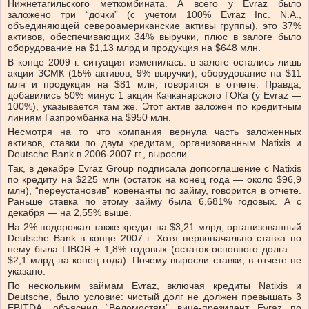
Нижнетагильского меткомбината. А всего у Evraz было
заложено три “дочки” (с учетом 100% Evraz Inc. N.A.,
объединяющей североамериканские активы группы), это 37%
активов, обеспечивающих 34% выручки, плюс в залоге было
оборудование на $1,13 млрд и продукция на $648 млн.
В конце 2009 г. ситуация изменилась: в залоге остались лишь
акции ЗСМК (15% активов, 9% выручки), оборудование на $11
млн и продукция на $81 млн, говорится в отчете. Правда,
добавились 50% минус 1 акция Качканарского ГОКа (у Evraz —
100%), указывается там же. Этот актив заложен по кредитным
линиям Газпромбанка на $950 млн.
Несмотря на то что компания вернула часть заложенных
активов, ставки по двум кредитам, организованным Natixis и
Deutsche Bank в 2006-2007 гг., выросли.
Так, в декабре Evraz Group подписала допсоглашение с Natixis
по кредиту на $225 млн (остаток на конец года — около $96,9
млн), “переустановив” ковенанты по займу, говорится в отчете.
Раньше ставка по этому займу была 6,681% годовых. А с
декабря — на 2,55% выше.
На 2% подорожал также кредит на $3,21 млрд, организованный
Deutsche Bank в конце 2007 г. Хотя первоначально ставка по
нему была LIBOR + 1,8% годовых (остаток основного долга —
$2,1 млрд на конец года). Почему выросли ставки, в отчете не
указано.
По нескольким займам Evraz, включая кредиты Natixis и
Deutsche, было условие: чистый долг не должен превышать 3
EBITDA, объяснил “Ведомостям” вице-президент Evraz по