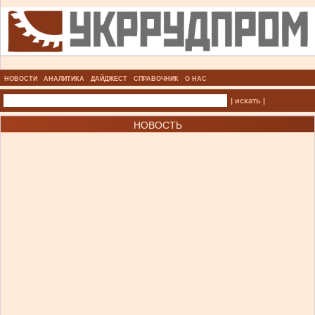
НОВОСТИ
АНАЛИТИКА
ДАЙДЖЕСТ
СПРАВОЧНИК
О НАС
| искать |
НОВОСТЬ