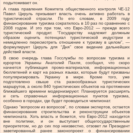
подытоживает он.
А глава правления Комитета общественного контроля ЧЕ-12
Павел Цируль призывает власть очень активно работать в
туристической отрасли. По его словам, в 2009 году
финансирование туризма сократилось в 10 раз по сравнению с
2008 годом. И это при том, что Евро-2012 — прежде всего
туристический продукт. “Государству надлежит должным
образом оценить потенциал туристической индустрии и
немедленно пересмотреть отношение к туризму в целом”, —
формулирует Цируль для “Дня” свое видение дальнейших
действий власти.
В свою очередь глава Госслужбы по вопросам туризма и
курортов Украины Анатолий Пахля, сообщил, что скоро
начнется публикация промо-материалов, информационных
бюллетеней и карт на разных языках, которые будут призваны
популяризировать Украину в мире. Кроме того, уже
подготовлено свыше ста разнообразных туристических
маршрутов, а около 840 туристических объектов на протяжении
ближайшего времени модернизируют. Планируется расширять
и сеть справочных информационных пунктов туризма,
особенно в городах, где будет проводиться чемпионат.
Однако “вопросом из вопросов”, по словам экспертов, остается
финансирование строительства и реконструкции объектов
чемпионата. Хоть власть и божится, что Евро-2012 находится
вне политики, и он выступает общегосударственным
приоритетом, но до сих пор неизвестно, отзовет ли Президент
заветированный ранее законопроект о финансировании