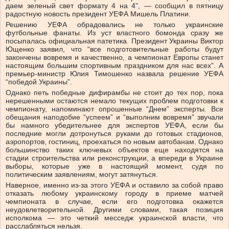
даем зеленый свет формату 4 на 4”, — сообщил в пятницу
радостную новость президент УЕФА Мишель Платини.
Решению УЕФА обрадовались не только украинские
футбольные фанаты. Из уст властного бомонда сразу же
посыпалась официальная патетика. Президент Украины Виктор
Ющенко заявил, что “все подготовительные работы будут
закончены вовремя и качественно, а чемпионат Европы станет
настоящим большим спортивным праздником для нас всех”. А
премьер-министр Юлия Тимошенко назвала решение УЕФА
“победой Украины”.
Однако петь победные дифирамбы не стоит до тех пор, пока
нерешенными остаются немало текущих проблем подготовки к
чемпионату, напоминают опрошенные “Днем” эксперты. Все
обещания наподобие “успеем” и “выполним вовремя” звучали
бы намного убедительнее для экспертов УЕФА, если бы
последние могли дотронуться руками до готовых стадионов,
аэропортов, гостиниц, проехаться по новым автобанам. Однако
большинство таких ключевых объектов еще находятся на
стадии строительства или реконструкции, а впереди в Украине
выборы, которые уже в настоящий момент, судя по
политическим заявлениям, могут затянуться.
Наверное, именно из-за этого УЕФА и оставило за собой право
отказать любому украинскому городу в приеме матчей
чемпионата в случае, если его подготовка окажется
неудовлетворительной. Другими словами, такая позиция
исполкома — это четкий месседж украинской власти, что
расслабляться нельзя.