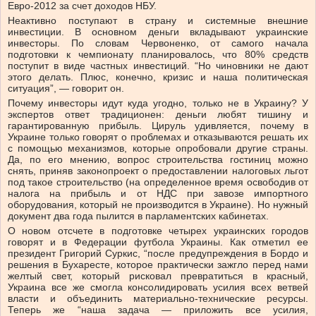
Евро-2012 за счет доходов НБУ.
Неактивно поступают в страну и системные внешние
инвестиции. В основном деньги вкладывают украинские
инвесторы. По словам Червоненко, от самого начала
подготовки к чемпионату планировалось, что 80% средств
поступит в виде частных инвестиций. “Но чиновники не дают
этого делать. Плюс, конечно, кризис и наша политическая
ситуация”, — говорит он.
Почему инвесторы идут куда угодно, только не в Украину? У
экспертов ответ традиционен: деньги любят тишину и
гарантированную прибыль. Цируль удивляется, почему в
Украине только говорят о проблемах и отказываются решать их
с помощью механизмов, которые опробовали другие страны.
Да, по его мнению, вопрос строительства гостиниц можно
снять, приняв законопроект о предоставлении налоговых льгот
под такое строительство (на определенное время освободив от
налога на прибыль и от НДС при завозе импортного
оборудования, который не производится в Украине). Но нужный
документ два года пылится в парламентских кабинетах.
О новом отсчете в подготовке четырех украинских городов
говорят и в Федерации футбола Украины. Как отметил ее
президент Григорий Суркис, “после предупреждения в Бордо и
решения в Бухаресте, которое практически зажгло перед нами
желтый свет, который рисковал превратиться в красный,
Украина все же смогла консолидировать усилия всех ветвей
власти и объединить материально-технические ресурсы.
Теперь же “наша задача — приложить все усилия,