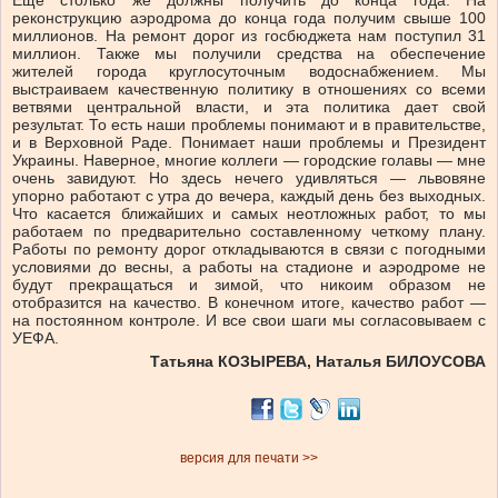
Еще столько же должны получить до конца года. На
реконструкцию аэродрома до конца года получим свыше 100
миллионов. На ремонт дорог из госбюджета нам поступил 31
миллион. Также мы получили средства на обеспечение
жителей города круглосуточным водоснабжением. Мы
выстраиваем качественную политику в отношениях со всеми
ветвями центральной власти, и эта политика дает свой
результат. То есть наши проблемы понимают и в правительстве,
и в Верховной Раде. Понимает наши проблемы и Президент
Украины. Наверное, многие коллеги — городские голавы — мне
очень завидуют. Но здесь нечего удивляться — львовяне
упорно работают с утра до вечера, каждый день без выходных.
Что касается ближайших и самых неотложных работ, то мы
работаем по предварительно составленному четкому плану.
Работы по ремонту дорог откладываются в связи с погодными
условиями до весны, а работы на стадионе и аэродроме не
будут прекращаться и зимой, что никоим образом не
отобразится на качество. В конечном итоге, качество работ —
на постоянном контроле. И все свои шаги мы согласовываем с
УЕФА.
Татьяна КОЗЫРЕВА, Наталья БИЛОУСОВА
версия для печати >>