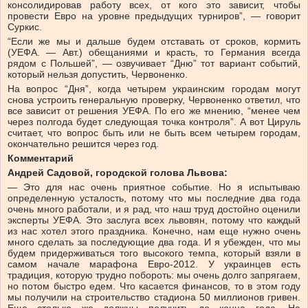
консолидировав работу всех, от кого это зависит, чтобы
провести Евро на уровне предыдущих турниров”, — говорит
Суркис.
“Если же мы и дальше будем отставать от сроков, кормить
(УЕФА. — Авт.) обещаниями и красть, то Германия всегда
рядом с Польшей”, — озвучивает “Дню” тот вариант событий,
который нельзя допустить, Червоненко.
На вопрос “Дня”, когда четырем украинским городам могут
снова устроить генеральную проверку, Червоненко ответил, что
все зависит от решения УЕФА. По его же мнению, “менее чем
через полгода будет следующая точка контроля”. А вот Цируль
считает, что вопрос быть или не быть всем четырем городам,
окончательно решится через год.
Комментарий
Андрей Садовой, городской голова Львова:
— Это для нас очень приятное событие. Но я испытываю
определенную усталость, потому что мы последние два года
очень много работали, и я рад, что наш труд достойно оценили
эксперты УЕФА. Это заслуга всех львовян, потому что каждый
из нас хотел этого праздника. Конечно, нам еще нужно очень
много сделать за последующие два года. И я убежден, что мы
будем придерживаться того высокого темпа, который взяли в
самом начале марафона Евро-2012. У украинцев есть
традиция, которую трудно побороть: мы очень долго запрягаем,
но потом быстро едем. Что касается финансов, то в этом году
мы получили на строительство стадиона 50 миллионов гривен.