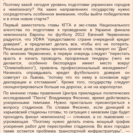
Поэтому какой сегодня уровень подготовки украинских городов
к чемпионату? На каких направлениях государству нужно
сосредоточить особенное внимание, чтобы выйти победителем
и в этом новом старте?
Первый заместитель главы КГГА и экс-глава Национального
агентства по подготовке к проведению в Украине финала
чемпионата Европы по футболу 2012 Евгений Червоненко
радуется, что УЕФА “предоставило стране очередной кредит
доверия”, и предлагает делать все, чтобы его не потерять.
Реальные дела должны кричать громче слов, говорит он “Дню”.
По мнению Червоненко, в первую очередь следует “перестать
красть и начать проводить прозрачные тендеры (чего не
делается, особенно беспорядок имеет место вокруг
“Олимпийского”), привлечь профессиональный менеджмент”.
Начинать оправдывать кредит футбольного доверия он
советует со Львова, “потому что по нему в основном идут
декларации и отставания”. Кроме того, государству следует
сконцентрироваться больше на дорогах, а не на аэропортах.
По мнению главы правления Центра прикладных политических
исследований “Пента” Владимира Фесенко, время действовать
ускоренными темпами. Нужно пристально присмотреться к
вопросу стадионов. По словам Фесенко, если донецкий и
харьковский стадионы готовы, то ситуация с киевским (где будет
проходить финал чемпионата) — сложная, а со львовским —
угрожающая. “Поэтому нужно делать очень мощный график
ускорения работ для перестройки стадионов. Во всех городах
также остается проблема транспортной инфраструктуры”, —