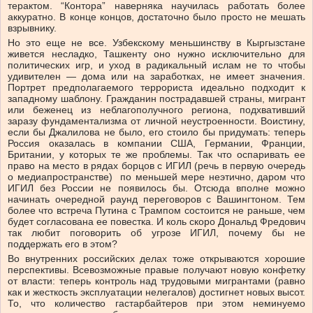
терактом. “Контора” наверняка научилась работать более
аккуратно. В конце концов, достаточно было просто не мешать
взрывнику.
Но это еще не все. Узбекскому меньшинству в Кыргызстане
живется несладко, Ташкенту оно нужно исключительно для
политических игр, и уход в радикальный ислам не то чтобы
удивителен — дома или на заработках, не имеет значения.
Портрет предполагаемого террориста идеально подходит к
западному шаблону. Гражданин пострадавшей страны, мигрант
или беженец из неблагополучного региона, подхвативший
заразу фундаментализма от личной неустроенности. Воистину,
если бы Джалилова не было, его стоило бы придумать: теперь
Россия оказалась в компании США, Германии, Франции,
Британии, у которых те же проблемы. Так что оспаривать ее
право на место в рядах борцов с ИГИЛ (речь в первую очередь
о медиапространстве) по меньшей мере неэтично, даром что
ИГИЛ без России не появилось бы. Отсюда вполне можно
начинать очередной раунд переговоров с Вашингтоном. Тем
более что встреча Путина с Трампом состоится не раньше, чем
будет согласована ее повестка. И коль скоро Дональд Фредович
так любит поговорить об угрозе ИГИЛ, почему бы не
поддержать его в этом?
Во внутренних российских делах тоже открываются хорошие
перспективы. Всевозможные правые получают новую конфетку
от власти: теперь контроль над трудовыми мигрантами (равно
как и жесткость эксплуатации нелегалов) достигнет новых высот.
То, что количество гастарбайтеров при этом неминуемо