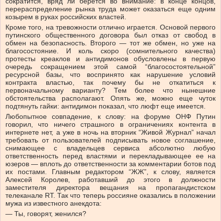
сократится, вряд ли берется во внимание: в конце концов,
перераспределение рынка труда может оказаться еще одним
козырем в руках российских властей.
Кроме того, на тревожности отлично играется. Основой первого
путинского общественного договора был отказ от свобод в
обмен на безопасность. Второго — тот же обмен, но уже на
благосостояние. И коль скоро (сомнительного качества)
протесты креаклов и антидимонов обусловлены в первую
очередь сокращением этой самой “благосостоятельной”
ресурсной базы, что воспринято как нарушение условий
контракта властью, так почему бы не откатиться к
первоначальному варианту? Тем более что нынешние
обстоятельства располагают. Опять же, можно еще чуток
подтянуть гайки: антидимон показал, что люфт еще имеется.
Любопытное совпадение, к слову: на форуме ОНФ Путин
говорил, что ничего страшного в ограничениях контента в
интернете нет, а уже в ночь на вторник “Живой Журнал” начал
требовать от пользователей подписывать новое соглашение,
снимающее с владельцев сервиса абсолютно любую
ответственность перед властями и перекладывающее ее на
юзеров — вплоть до ответственности за комментарии ботов под
их постами. Главным редактором “ЖЖ”, к слову, является
Алексей Королев, работавший до этого в должности
заместителя директора вещания на пропагандистском
телеканале RT. Так что теперь россияне оказались в положении
мужа из известного анекдота:
— Ты, говорят, женился?