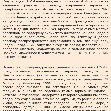
Ряд западных СМИ написали, что сторонники ИГИЛ в соцсетях
выражают радость по поводу вчерашнего теракта в
петербургском метро. Из текста в текст кочует цитата “Мы
просим Аллаха благословить операцию львов Халифата, мы
просим Аллаха истребить крестоносцев”, якобы размещенная
на джихадистском форуме аль-Минбар. Приводятся слова и
других комментаторов о том, что вчерашние бомбы “проложили
метро в ад для поклоняющихся Кресту”, а теракт был местью
россиянам за поддержку сирийского диктатора Башара Асада в
войне против Халифата. Более того, по Твиттеру и далее
повсюду распространяется информация о том, что еще пару
недель назад ИГИЛ запустил в соцсети плакат, изображающий,
предположительно, моджахеда на фоне задымленного собора
Василия Блаженного и хештегом #WE_WILL_BURN_RUSIA (”Мы
сожжем Россию”).
Вкупе с информацией, распространяемой российскими СМИ о
предполагаемом исполнителе теракта, выходце из
Центральной Азии (на момент написания статьи эта роль
отводится кыргызстанцу, этническому узбеку и гражданину РФ
Акбаржону Джалилову 1995 г. рождения), это выглядит как
своего рода указатель на заказчиков. Но на упомянутом
форуме мне найти приведенных комментариев не удалось,
хотя это не тот ресурс, модераторы которого удаляли бы посты
подобного содержания. Что же до картинки, то ранее 3 апреля
и она, похоже, в интернет не попадала — по крайней мере, в
свободный доступ — или же имела очень ограниченное
распространение. Что, учитывая число исламистских площадок,