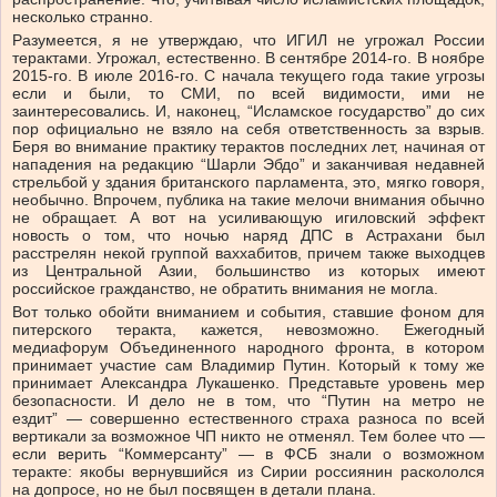
несколько странно.
Разумеется, я не утверждаю, что ИГИЛ не угрожал России
терактами. Угрожал, естественно. В сентябре 2014-го. В ноябре
2015-го. В июле 2016-го. С начала текущего года такие угрозы
если и были, то СМИ, по всей видимости, ими не
заинтересовались. И, наконец, “Исламское государство” до сих
пор официально не взяло на себя ответственность за взрыв.
Беря во внимание практику терактов последних лет, начиная от
нападения на редакцию “Шарли Эбдо” и заканчивая недавней
стрельбой у здания британского парламента, это, мягко говоря,
необычно. Впрочем, публика на такие мелочи внимания обычно
не обращает. А вот на усиливающую игиловский эффект
новость о том, что ночью наряд ДПС в Астрахани был
расстрелян некой группой ваххабитов, причем также выходцев
из Центральной Азии, большинство из которых имеют
российское гражданство, не обратить внимания не могла.
Вот только обойти вниманием и события, ставшие фоном для
питерского теракта, кажется, невозможно. Ежегодный
медиафорум Объединенного народного фронта, в котором
принимает участие сам Владимир Путин. Который к тому же
принимает Александра Лукашенко. Представьте уровень мер
безопасности. И дело не в том, что “Путин на метро не
ездит” — совершенно естественного страха разноса по всей
вертикали за возможное ЧП никто не отменял. Тем более что —
если верить “Коммерсанту” — в ФСБ знали о возможном
теракте: якобы вернувшийся из Сирии россиянин раскололся
на допросе, но не был посвящен в детали плана.