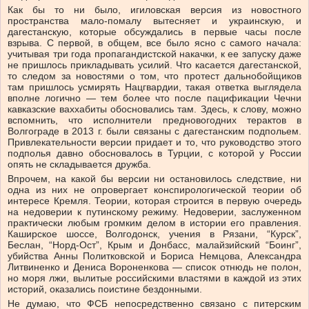
Как бы то ни было, игиловская версия из новостного
пространства мало-помалу вытесняет и украинскую, и
дагестанскую, которые обсуждались в первые часы после
взрыва. С первой, в общем, все было ясно с самого начала:
учитывая три года пропагандистской накачки, к ее запуску даже
не пришлось прикладывать усилий. Что касается дагестанской,
то следом за новостями о том, что протест дальнобойщиков
там пришлось усмирять Нацгвардии, такая ответка выглядела
вполне логично — тем более что после пацификации Чечни
кавказские ваххабиты обосновались там. Здесь, к слову, можно
вспомнить, что исполнители предновогодних терактов в
Волгограде в 2013 г. были связаны с дагестанским подпольем.
Привлекательности версии придает и то, что руководство этого
подполья давно обосновалось в Турции, с которой у России
опять не складывается дружба.
Впрочем, на какой бы версии ни остановилось следствие, ни
одна из них не опровергает конспирологической теории об
интересе Кремля. Теории, которая строится в первую очередь
на недоверии к путинскому режиму. Недоверии, заслуженном
практически любым громким делом в истории его правления.
Каширское шоссе, Волгодонск, учения в Рязани, “Курск”,
Беслан, “Норд-Ост”, Крым и Донбасс, малайзийский “Боинг”,
убийства Анны Политковской и Бориса Немцова, Александра
Литвиненко и Дениса Вороненкова — список отнюдь не полон,
но моря лжи, вылитые российскими властями в каждой из этих
историй, оказались поистине бездонными.
Не думаю, что ФСБ непосредственно связано с питерским