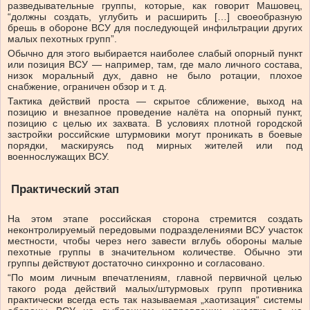
разведывательные группы, которые, как говорит Машовец,
“должны создать, углубить и расширить […] своеобразную
брешь в обороне ВСУ для последующей инфильтрации других
малых пехотных групп”.
Обычно для этого выбирается наиболее слабый опорный пункт
или позиция ВСУ — например, там, где мало личного состава,
низок моральный дух, давно не было ротации, плохое
снабжение, ограничен обзор и т. д.
Тактика действий проста — скрытое сближение, выход на
позицию и внезапное проведение налёта на опорный пункт,
позицию с целью их захвата. В условиях плотной городской
застройки российские штурмовики могут проникать в боевые
порядки, маскируясь под мирных жителей или под
военнослужащих ВСУ.
Практический этап
На этом этапе российская сторона стремится создать
неконтролируемый передовыми подразделениями ВСУ участок
местности, чтобы через него завести вглубь обороны малые
пехотные группы в значительном количестве. Обычно эти
группы действуют достаточно синхронно и согласовано.
“По моим личным впечатлениям, главной первичной целью
такого рода действий малых/штурмовых групп противника
практически всегда есть так называемая „хаотизация“ системы