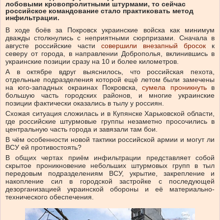
лобовыми кровопролитными штурмами, то сейчас
российское командование стало практиковать метод
инфильтрации.
В ходе боёв за Покровск украинские войска как минимум
дважды столкнулись с неприятными сюрпризами. Сначала в
августе российские части
совершили внезапный бросок
к
северу от города, в направлении Доброполья, вклинившись в
украинские позиции сразу на 10 и более километров.
А в октябре вдруг выяснилось, что российская пехота,
отдельные подразделения которой ещё летом были замечены
на юго-западных окраинах Покровска,
сумела проникнуть
в
большую часть городских районов, и многие украинские
позиции фактически оказались в тылу у россиян.
Схожая ситуация сложилась и в Купянске Харьковской области,
где российские штурмовые группы незаметно просочились в
центральную часть города и завязали там бои.
В чём особенности новой тактики российской армии и могут ли
ВСУ ей противостоять?
В общих чертах приём инфильтрации представляет собой
скрытое проникновение небольших штурмовых групп в тыл
передовым подразделениям ВСУ, укрытие, закрепление и
накопление сил в городской застройке с последующей
дезорганизацией украинской обороны и её материально-
технического обеспечения.