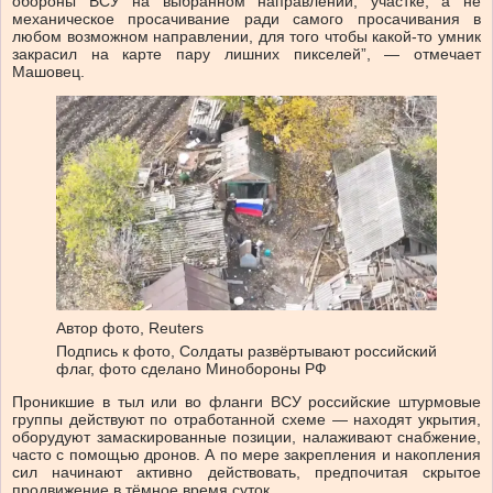
обороны ВСУ на выбранном направлении, участке, а не
механическое просачивание ради самого просачивания в
любом возможном направлении, для того чтобы какой-то умник
закрасил на карте пару лишних пикселей”, — отмечает
Машовец.
Автор фото,
Reuters
Подпись к фото,
Солдаты развёртывают российский
флаг, фото сделано Минобороны РФ
Проникшие в тыл или во фланги ВСУ российские штурмовые
группы действуют по отработанной схеме — находят укрытия,
оборудуют замаскированные позиции, налаживают снабжение,
часто с помощью дронов. А по мере закрепления и накопления
сил начинают активно действовать, предпочитая скрытое
продвижение в тёмное время суток.