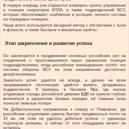
В первую очередь они стараются атаковать пункты управления
и позиции операторов БПЛА, а также подразделений ВСУ,
которые обеспечивают снабжение и ротацию личного состава
на передовых позициях.
Чаще всего используется засадный метод с обстрелами с тыла
и флангов, а также быстрые и внезапные налёты.
Этап закрепления и развития успеха
Он заключается в продвижении основных российских сил на
соединение с просочившимися через украинские позиции
подразделениями, когда российское командование сочтёт, что
система обороны ВСУ на этом направлении достаточно
дезорганизована.
Закрепить успех удаётся не всегда, и далеко не всем
прорвавшимся пехотинцам удаётся выжить, дождавшись
подкрепления. К примеру, в Часовом Яре, где малые
штурмовые отряды российской дивизии ВДВ не сумели глубоко
вклиниться в украинские боевые порядки, её главные силы
понесли тяжёлые потери.
На Добропольском направлении к северу от Покровска, где
российские штурмовики сумели быстро продвинуться почти на
15 км, им тоже не удалось добиться успеха — украинцы
подтянули резервы, и сейчас от того плацдарма ничего не
осталось.