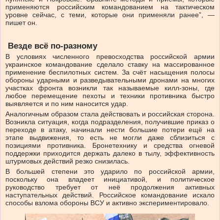
применяются российским командованием на тактическом
уровне сейчас, с теми, которые они применяли ранее”, —
пишет он.
Везде всё по-разному
В условиях численного превосходства российской армии
украинское командование сделало ставку на массированное
применение беспилотных систем. За счёт насыщения полосы
обороны ударными и разведывательными дронами на многих
участках фронта возникли так называемые килл-зоны, где
любое перемещение пехоты и техники противника быстро
выявляется и по ним наносится удар.
Аналогичным образом стала действовать и российская сторона.
Возникла ситуация, когда подразделения, получившие приказ о
переходе в атаку, начинали нести большие потери ещё на
этапе выдвижения, то есть не могли даже сблизиться с
позициями противника. Бронетехнику и средства огневой
поддержки приходится держать далеко в тылу, эффективность
штурмовых действий резко снизилась.
В большей степени это ударило по российской армии,
поскольку она владеет инициативой, и политическое
руководство требует от неё продолжения активных
наступательных действий. Российское командование искало
способы взлома обороны ВСУ и активно экспериментировало.