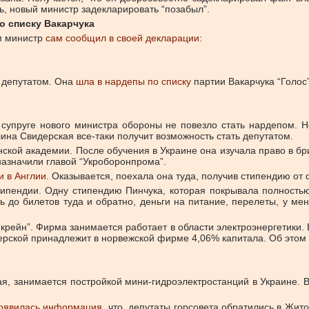
ь, новый министр задекларировать “позабыл”.
о списку Вакарчука
м министр
сам сообщил в своей декларации
:
а депутатом. Она
шла в нардепы по списку
партии Вакарчука “Голос”
у супруге нового министра обороны не повезло стать нардепом. 
ина Свидерская все-таки получит возможность стать депутатом.
ской академии. После обучения в Украине она изучала право в б
назначили главой “Укроборонпрома”.
и в Англии
. Оказывается, поехала она туда, получив стипендию от
типендии. Одну стипендию Пинчука, которая покрывала полностью
 до билетов туда и обратно, деньги на питание, перелеты, у мен
рейн”. Фирма занимается работает в области электроэнергетики.
рской принадлежит в норвежской фирме 4,06% капитала. Об этом 
я, занимается постройкой мини-гидроэлектростанций в Украине. В 
появилась информация
, что депутаты горсовета обратились в Жи