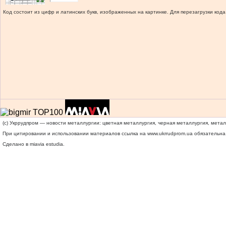
Код состоит из цифр и латинских букв, изображенных на картинке. Для перезагрузки кода
(c) Укррудпром — новости металлургии: цветная металлургия, черная металлургия, мета
При цитировании и использовании материалов ссылка на
www.ukrrudprom.ua
обязательна.
Сделано в miavia estudia.