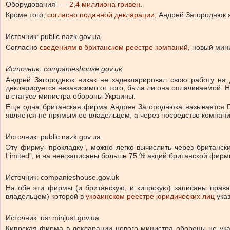
Оборудования” —
2,4 миллиона гривен
.
Кроме того,
согласно поданной декларации,
Андрей Загороднюк я
Источник: public.nazk.gov.ua
Согласно
сведениям в британском реестре компаний
, новый мин
Источник: companieshouse.gov.uk
Андрей Загороднюк никак не задекларировал свою работу на 
декларируется независимо от того, была ли она оплачиваемой.
в статусе министра обороны Украины.
Еще одна британская фирма Андрея Загороднюка называется Disc
является не прямым ее владельцем, а через посредство компани
Источник: public.nazk.gov.ua
Эту фирму-”прокладку”, можно легко вычислить через британски
Limited”, и на нее записаны больше 75 % акций британской фирм
Источник: companieshouse.gov.uk
На обе эти фирмы (и британскую, и кипрскую) записаны прав
владельцем) которой в
украинском реестре юридических лиц
указ
Источник: usr.minjust.gov.ua
Кипрская фирма в декларации нового министра обороны не ука