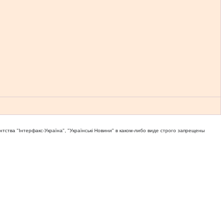
тва "Iнтерфакс-Україна", "Українськi Новини" в каком-либо виде строго запрещены