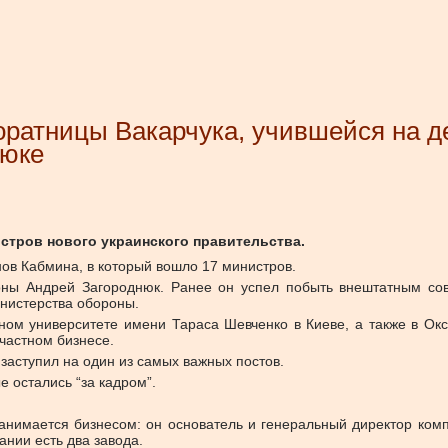
оратницы Вакарчука, учившейся на де
нюке
стров нового украинского правительства.
нов Кабмина, в который вошло 17 министров.
ны Андрей Загороднюк. Ранее он успел побыть внештатным сове
нистерства обороны.
ном университете имени Тараса Шевченко в Киеве, а также в Ок
частном бизнесе.
 заступил на один из самых важных постов.
е остались “за кадром”.
имается бизнесом: он основатель и генеральный директор компан
ании есть два завода.