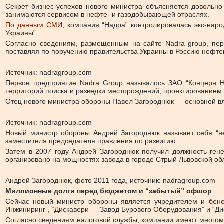
Секрет бизнес-успехов нового министра объясняется довольно
занимаются сервисом в нефте- и газодобывающей отраслях.
По данным СМИ
, компания “Надра” контролировалась экс-на
Украины”.
Согласно сведениям, размещенным на сайте Nadra group, перв
поставляя по поручению правительства Украины в Россию нефтега
Источник: nadragroup.com
Первое предприятие Nadra Group называлось ЗАО “Концерн На
территорий поиска и разведки месторождений, проектированием 
Отец нового министра обороны Павел Загороднюк — основной вла
Источник: nadragroup.com
Новый министр обороны Андрей Загороднюк называет себя “не
заместителя председателя правления по развитию.
Затем в 2007 году Андрей Загороднюк получил должность генер
организовано на мощностях завода в городе Стрый Львовской об
Андрей Загороднюк, фото 2011 года, источник: nadragroup.com
Миллионные долги перед бюджетом и “забытый” офшор
Сейчас новый министр обороны является учредителем и бене
Инжиниринг”, “Дискавери — Завод Бурового Оборудования” и “Ди
Согласно сведениям налоговой службы, компании имеют многом