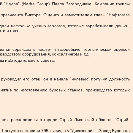
ий “Надра” (Nadra Group) Павла Загороднюка. Компании группы
 президента Виктора Ющенко и заместителем главы “Нафтогаза
али несколько ученых-геологов, которые зарабатывали деньги,
ти и газа:
ются сервисом в нефте- и газодобыче: геологической оценкой
водством оборудования, консалтингом и т.д.
вы наблюдательного совета:
уководил его отец, он в начале “нулевых” получил должность
риятие по изготовлению буровых станков, производство которых
них расположены в городе Стрый Львовской области: “Стрий-
 1 августа составили 795 тысяч, а у “Дискавери — Завод Бурового