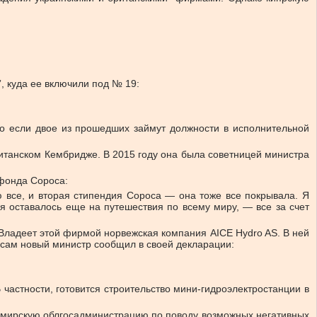
, куда ее включили под № 19:
Но если двое из прошедших займут должности в исполнительной
ританском Кембридже. В 2015 году она была советницей министра
 фонда Сороса:
 все, и вторая стипендия Сороса — она тоже все покрывала. Я
я оставалось еще на путешествия по всему миру, — все за счет
 Владеет этой фирмой норвежская компания AICE Hydro AS. В ней
сам новый министр сообщил в своей декларации:
частности, готовится строительство мини-гидроэлектростанции в
томирскую облгосадминистрацию по поводу возможных негативных