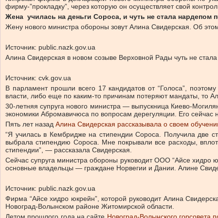
фирму-”прокладку”, через которую он осуществляет свой контрол
Жена училась на деньги Сороса, и чуть не стала нардепом п
Жену нового министра обороны зовут Алина Свидерская. Об это
Источник: public.nazk.gov.ua
Алина Свидерская в новом созыве Верховной Рады чуть не стал
Источник: cvk.gov.ua
В парламент прошли всего 17 кандидатов от “Голоса”, поэтом
власти, либо еще по каким-то причинам потеряют мандаты, то Ал
30-летняя супруга нового министра — выпускница Киево-Могилян
экономики Абромавичюса по вопросам дерегуляции. Его сейчас 
Пять лет назад
Алина Свидерская рассказывала о своем обучени
“Я училась в Кембридже на стипендии Сороса. Получила две с
выбрала стипендию Сороса. Мне покрывали все расходы, вплоть
стипендии”, — рассказала Свидерская.
Сейчас супруга министра обороны руководит ООО “Айсе хидро юк
основные владельцы — граждане Норвегии и Дании. Алине Свиде
Источник: public.nazk.gov.ua
Фирма “Айсе хидро юкрейн”, которой руководит Алина Свидерска
Новоград-Волынском районе Житомирской области.
Летом прошлого года на сайте
Новоград-Волынского горсовета 