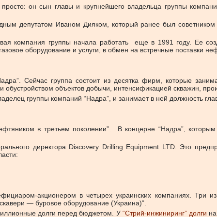
 просто: он сын главы и крупнейшего владельца группы компан
родным депутатом Иваном Дияком, который ранее был советником
ая компания группы начала работать еще в 1991 году. Ее созд
зовое оборудование и услуги, в обмен на встречные поставки неф
дра”. Сейчас группа состоит из десятка фирм, которые занима
и обустройством объектов добычи, интенсификацией скважин, произ
делец группы компаний “Надра”, и занимает в ней должность гла
фтяником в третьем поколении”. В концерне “Надра”, которым р
ального директора Discovery Drilling Equipment LTD. Это предп
ласти:
фициаром-акционером в четырех украинских компаниях. Три из 
скавери — буровое оборудование (Украина)”.
иллионные долги перед бюджетом. У
“Стрий-инжиниринг” долги
на