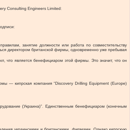
 Consulting Engineers Limited:
подписи:
правилам, занятие должности или работа по совместительству
иться директором британской фирмы, одновременно уже пребывая
щил, что является бенефициаром этой фирмы. Это значит, что он
мы — кипрская компания “Discovery Drilling Equipment (Europe)
орудование (Украина)”. Единственным бенефициаром (конечным
владения украинскими и британскими фирмами. Однако кипрскую