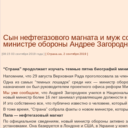
Сын нефтегазового магната и муж с
министре обороны Андрее Загород
[08:15 03 сентября 2019 года ]
[
Страна.ua, 2 сентября 2019
]
“Страна” продолжает изучать темные пятна биографий мини
Напомним, что 29 августа Верховная Рада проголосовала за чле
Одна из самых “темных лошадок” среди них — министр оборо
назначения он был руководителем проектного офиса реформ Ми
Мы уже сообщали
, что Андрей Загороднюк учился в Националь
новый министр более 16 лет занимал управляющие должности в 
И это собственно все, что публично известно о человеке, который
В тоже время, “Страна” собрала факты о новом министре, которы
Папа — нефтегазовый магнат
По официальном сведениям, новый министр обороны активно зан
установками. Она базируется в Лондоне и США, в Украине у комп