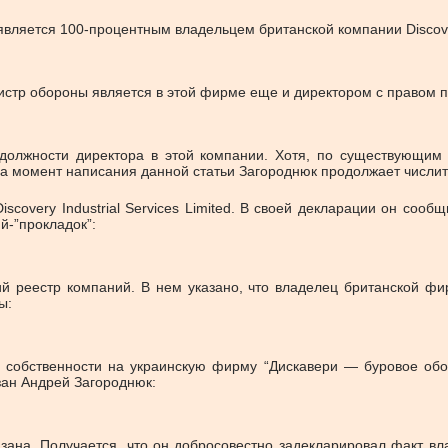
вляется 100-процентным владельцем британской компании Discovery
истр обороны является в этой фирме еще и директором с правом 
должности директора в этой компании. Хотя, по существующим 
 На момент написания данной статьи Загороднюк продолжает числ
overy Industrial Services Limited. В своей декларации он сооб
й-”прокладок”:
й реестр компаний. В нем указано, что владелец британской фир
ы:
а собственности на украинскую фирму “Дискавери — буровое об
ан Андрей Загороднюк:
зана. Получается, что он добросовестно задекларировал факт 