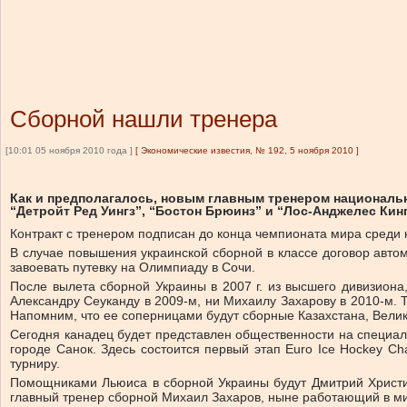
Сборной нашли тренера
[10:01 05 ноября 2010 года ]
[
Экономические известия, № 192, 5 ноября 2010
]
Как и предполагалось, новым главным тренером национальн
“Детройт Ред Уингз”, “Бостон Брюинз” и “Лос-Анджелес Кинг
Контракт с тренером подписан до конца чемпионата мира среди 
В случае повышения украинской сборной в классе договор автом
завоевать путевку на Олимпиаду в Сочи.
После вылета сборной Украины в 2007 г. из высшего дивизиона,
Александру Сеуканду в 2009-м, ни Михаилу Захарову в 2010-м. 
Напомним, что ее соперницами будут сборные Казахстана, Велик
Сегодня канадец будет представлен общественности на специаль
городе Санок. Здесь состоится первый этап Euro Ice Hockey Ch
турниру.
Помощниками Льюиса в сборной Украины будут Дмитрий Христич
главный тренер сборной Михаил Захаров, ныне работающий в ми