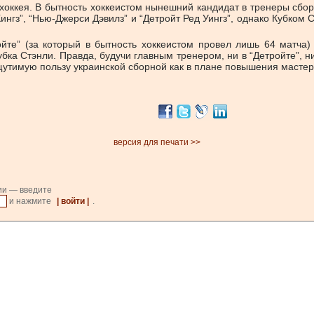
оккея. В бытность хоккеистом нынешний кандидат в тренеры сборн
нгз”, “Нью-Джерси Дэвилз” и “Детройт Ред Уингз”, однако Кубком С
йте” (за который в бытность хоккеистом провел лишь 64 матча)
убка Стэнли. Правда, будучи главным тренером, ни в “Детройте”, н
утимую пользу украинской сборной как в плане повышения мастерс
версия для печати >>
ии — введите
и нажмите
| войти |
.