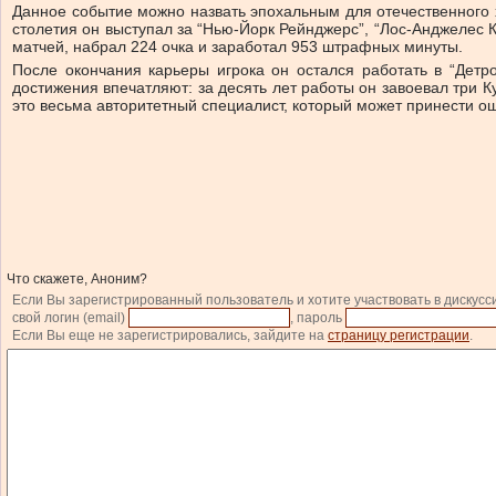
Данное событие можно назвать эпохальным для отечественного х
столетия он выступал за “Нью-Йорк Рейнджерс”, “Лос-Анджелес Ки
матчей, набрал 224 очка и заработал 953 штрафных минуты.
После окончания карьеры игрока он остался работать в “Детро
достижения впечатляют: за десять лет работы он завоевал три К
это весьма авторитетный специалист, который может принести ощ
Что скажете, Аноним?
Если Вы зарегистрированный пользователь и хотите участвовать в дискусс
свой логин (email)
, пароль
Если Вы еще не зарегистрировались, зайдите на
страницу регистрации
.