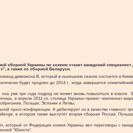
ой сборной Украины по хоккею станет канадский специалист
з”, а также со сборной Беларуси.
команд дивизиона В, который в нынешнем сезоне состоится в Киеве
атически будет продлен до 2014 г., когда завершится олимпийски
 она уже три года подряд не может вновь повыситься в классе. 
Теперь, в апреле 2011-го, столица Украины примет чемпионат мира
обритании, Польши, Эстонии и Литвы.
ной пресс-конференции. А дебютирует он в качестве главного тре
allenge, в котором также выступят вторая сборная России, Польш
, который от Федерации хоккея Украины вел переговоры с канад
нской “Юности”.