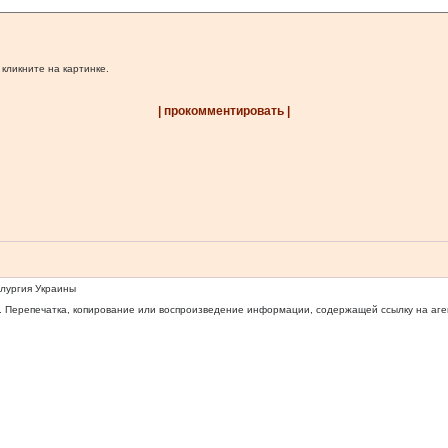
 кликните на картинке.
| прокомментировать |
ллургия Украины
 Перепечатка, копирование или воспроизведение информации, содержащей ссылку на агентс