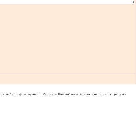
тва "Iнтерфакс-Україна", "Українськi Новини" в каком-либо виде строго запрещены