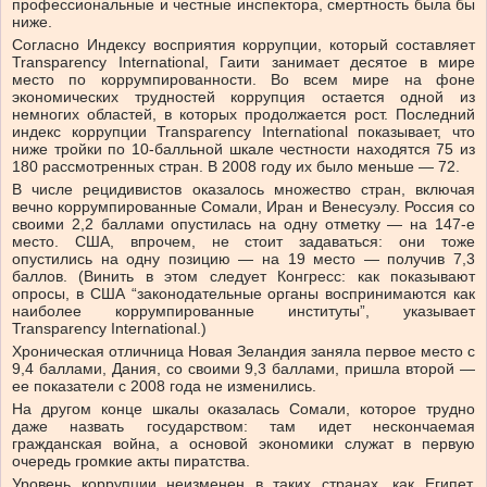
профессиональные и честные инспектора, смертность была бы
ниже.
Согласно Индексу восприятия коррупции, который составляет
Transparency International, Гаити занимает десятое в мире
место по коррумпированности. Во всем мире на фоне
экономических трудностей коррупция остается одной из
немногих областей, в которых продолжается рост. Последний
индекс коррупции Transparency International показывает, что
ниже тройки по 10-балльной шкале честности находятся 75 из
180 рассмотренных стран. В 2008 году их было меньше — 72.
В числе рецидивистов оказалось множество стран, включая
вечно коррумпированные Сомали, Иран и Венесуэлу. Россия со
своими 2,2 баллами опустилась на одну отметку — на 147-е
место. США, впрочем, не стоит задаваться: они тоже
опустились на одну позицию — на 19 место — получив 7,3
баллов. (Винить в этом следует Конгресс: как показывают
опросы, в США “законодательные органы воспринимаются как
наиболее коррумпированные институты”, указывает
Transparency International.)
Хроническая отличница Новая Зеландия заняла первое место с
9,4 баллами, Дания, со своими 9,3 баллами, пришла второй —
ее показатели с 2008 года не изменились.
На другом конце шкалы оказалась Сомали, которое трудно
даже назвать государством: там идет нескончаемая
гражданская война, а основой экономики служат в первую
очередь громкие акты пиратства.
Уровень коррупции неизменен в таких странах, как Египет,