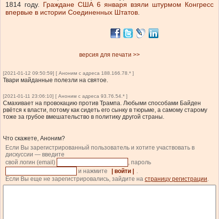
1814 году.
Граждане США 6 января взяли штурмом Конгресс
впервые в истории Соединенных Штатов
.
версия для печати >>
[2021-01-12 09:50:59] [ Аноним с адреса 188.166.78.* ]
Твари майданные полезли на святое.
[2021-01-11 23:06:10] [ Аноним с адреса 93.76.54.* ]
Смахивает на провокацию против Трампа. Любыми способами Байден
рвётся к власти, потому как сидеть его сынку в тюрьме, а самому старому
тоже за грубое вмешательство в политику другой страны.
Что скажете, Аноним?
Если Вы зарегистрированный пользователь и хотите участвовать в
дискуссии — введите
свой логин (email)
, пароль
и нажмите
| войти |
.
Если Вы еще не зарегистрировались, зайдите на
страницу регистрации
.