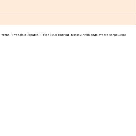
тва "Iнтерфакс-Україна", "Українськi Новини" в каком-либо виде строго запрещены