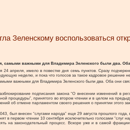
гла Зеленскому воспользоваться отк
ня, самыми важными для Владимира Зеленского были два. Оба
 24 апреля, имело в повестке дня семь пунктов. Сразу подчерк
едующую неделю, и пока что голосов за такое кадровое решение не
 самыми важными для Владимира Зеленского были два. Оба они свя
 разблокирование подписания закона “О внесении изменений в ре
ьной процедуры”, принятого во втором чтении и в целом на пред
лений об отмене парламентом своего решения о принятии этого з
043, был внесен “слугами народа” еще 29 августа прошлого года
нят в первом чтении 10 сентября исключительно голосами “слуг н
лиять на законодательный процесс. Вскоре уже и в самой фракци