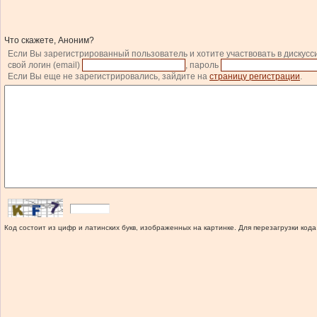
Что скажете, Аноним?
Если Вы зарегистрированный пользователь и хотите участвовать в дискусс
свой логин (email)
, пароль
Если Вы еще не зарегистрировались, зайдите на
страницу регистрации
.
Код состоит из цифр и латинских букв, изображенных на картинке. Для перезагрузки кода