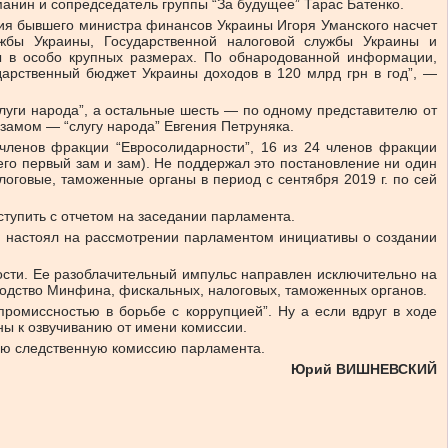
анин и сопредседатель группы “За будущее” Тарас Батенко.
ия бывшего министра финансов Украины Игоря Уманского насчет
ужбы Украины, Государственной налоговой службы Украины и
ы в особо крупных размерах. По обнародованной информации,
арственный бюджет Украины доходов в 120 млрд грн в год”, —
луги народа”, а остальные шесть — по одному представителю от
 замом — “слугу народа” Евгения Петруняка.
 членов фракции “Евросолидарности”, 16 из 24 членов фракции
, его первый зам и зам). Не поддержал это постановление ни один
логовые, таможенные органы в период с сентября 2019 г. по сей
тупить с отчетом на заседании парламента.
ий настоял на рассмотрении парламентом инициативы о создании
сности. Ее разоблачительный импульс направлен исключительно на
водство Минфина, фискальных, налоговых, таможенных органов.
промиссностью в борьбе с коррупцией”. Ну а если вдруг в ходе
ны к озвучиванию от имени комиссии.
ную следственную комиссию парламента.
Юрий ВИШНЕВСКИЙ