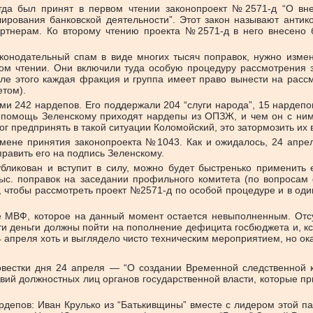
огда был принят в первом чтении законопроект №2571-д “О вн
лирования банковской деятельности”. Этот закон называют анти
ртнерам. Ко второму чтению проекта №2571-д в него внесено б
конодательный спам в виде многих тысяч поправок, нужно измени
м чтении. Они включили туда особую процедуру рассмотрения з
сле этого каждая фракция и группа имеет право вынести на рас
етом).
ми 242 нардепов. Его поддержали 204 “слуги народа”, 15 нардепо
 на помощь Зеленскому приходят нардепы из ОПЗЖ, и чем он с ним
г предпринять в такой ситуации Коломойский, это затормозить их в
тмене принятия законопроекта №1043. Как и ожидалось, 24 апрел
равить его на подпись Зеленскому.
убликован и вступит в силу, можно будет быстренько применить
 тыс. поправок на заседании профильного комитета (по вопросам
 чтобы рассмотреть проект №2571-д по особой процедуре и в один 
 МВФ, которое на данный момент остается невыполненным. Отсу
ти деньги должны пойти на пополнение дефицита госбюджета и, кс
 апреля хоть и выглядело чисто техническим мероприятием, но ок
овестки дня 24 апреля — “О создании Временной следственной
й должностных лиц органов государственной власти, которые пр
депов: Иван Крулько из “Батькивщины” вместе с лидером этой п