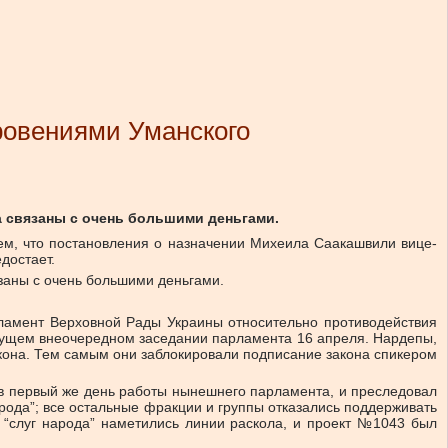
ровениями Уманского
 связаны с очень большими деньгами.
нем, что постановления о назначении Михеила Саакашвили вице-
достает.
заны с очень большими деньгами.
гламент Верховной Рады Украины относительно противодействия
ыдущем внеочередном заседании парламента 16 апреля. Нардепы,
акона. Тем самым они заблокировали подписание закона спикером
, в первый же день работы нынешнего парламента, и преследовал
арода”; все остальные фракции и группы отказались поддерживать
и “слуг народа” наметились линии раскола, и проект №1043 был