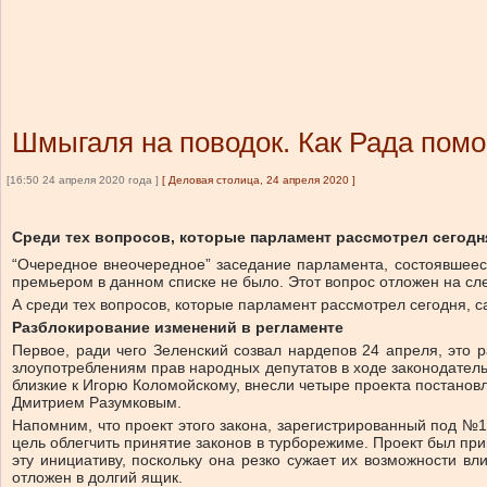
Шмыгаля на поводок. Как Рада помо
[16:50 24 апреля 2020 года ]
[
Деловая столица, 24 апреля 2020
]
Среди тех вопросов, которые парламент рассмотрел сегод
“Очередное внеочередное” заседание парламента, состоявшееся
премьером в данном списке не было. Этот вопрос отложен на сл
А среди тех вопросов, которые парламент рассмотрел сегодня,
Разблокирование изменений в регламенте
Первое, ради чего Зеленский созвал нардепов 24 апреля, это
злоупотреблениям прав народных депутатов в ходе законодател
близкие к Игорю Коломойскому, внесли четыре проекта постанов
Дмитрием Разумковым.
Напомним, что проект этого закона, зарегистрированный под №1
цель облегчить принятие законов в турборежиме. Проект был при
эту инициативу, поскольку она резко сужает их возможности в
отложен в долгий ящик.