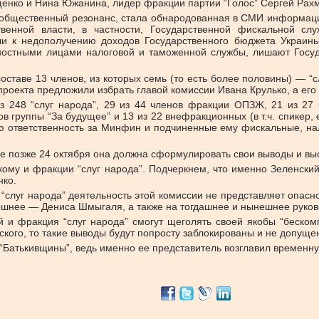
енко и Нина Южанина, лидер фракции партии “Голос” Сергей Рахм
 общественный резонанс, стала обнародованная в СМИ информац
твенной власти, в частности, Государственной фискальной сл
ли к недополучению доходов Государственного бюджета Украин
ностными лицами налоговой и таможенной службы, лишают Госуд
ставе 13 членов, из которых семь (то есть более половины) — “с
 проекта предложили избрать главой комиссии Ивана Крулько, а его
 из 248 “слуг народа”, 29 из 44 членов фракции ОПЗЖ, 21 из 27
ов группы “За будущее” и 13 из 22 внефракционных (в т.ч. спикер
ою ответственность за Минфин и подчиненные ему фискальные, на
е позже 24 октября она должна сформулировать свои выводы и выс
скому и фракции “слуг народа”. Подчеркнем, что именно Зеленск
нко.
х “слуг народа” деятельность этой комиссии не представляет опа
нешнее — Дениса Шмыгаля, а также на тогдашнее и нынешнее руко
й и фракция “слуг народа” смогут щеголять своей якобы “беском
кого, то такие выводы будут попросту заблокированы и не допуще
ть “Батькивщины”, ведь именно ее представитель возглавил времен