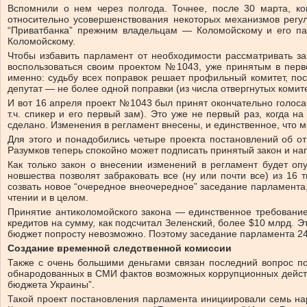
Вспомнили о нем через полгода. Точнее, после 30 марта, к
относительно усовершенствования некоторых механизмов регу
“Приватбанка” прежним владельцам — Коломойскому и его па
Коломойскому.
Чтобы избавить парламент от необходимости рассматривать за
воспользоваться своим проектом №1043, уже принятым в перво
именно: судьбу всех поправок решает профильный комитет, по
депутат — не более одной поправки (из числа отвергнутых комит
И вот 16 апреля проект №1043 был принят окончательно голоса
т.ч. спикер и его первый зам). Это уже не первый раз, когда
сделано. Изменения в регламент внесены, и единственное, что мо
Для этого и понадобились четыре проекта постановлений об о
Разумков теперь спокойно может подписать принятый закон и нап
Как только закон о внесении изменений в регламент будет оп
новшества позволят забраковать все (ну или почти все) из 16
созвать новое “очередное внеочередное” заседание парламента,
чтении и в целом.
Принятие антиколомойского закона — единственное требование
кредитов на сумму, как подсчитал Зеленский, более $10 млрд. Э
бюджет попросту невозможно. Поэтому заседание парламента 24
Создание временной следственной комиссии
Также с очень большими деньгами связан последний вопрос п
обнародованных в СМИ фактов возможных коррупционных действи
бюджета Украины”.
Такой проект постановления парламента инициировали семь нар