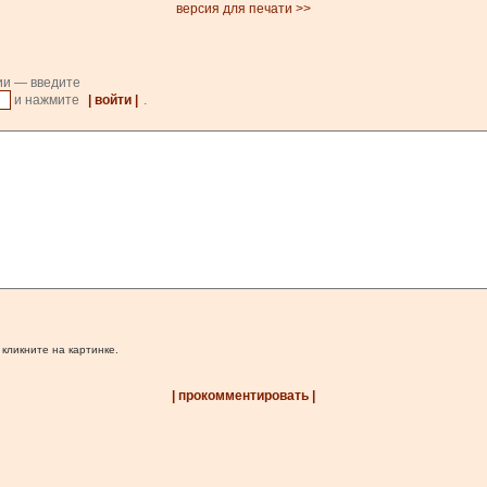
версия для печати >>
ии — введите
и нажмите
| войти |
.
 кликните на картинке.
| прокомментировать |