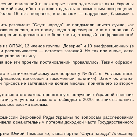
есении изменений в некоторые законодательные акты Украины
коломойским, ибо он должен сделать невозможным возвращение
олее 16 тыс. поправок, в основном — нардепами, близкими к
ть регламент. “Слуги народа” не придумали ничего лучше, как
аконопроекта, к которому подано чрезмерно много поправок. А
смотрение парламента не более пяти, а каждый внефракционный
в из ОПЗЖ, 13 членов группы “Доверие” и 10 внефракционных (в
и расплачивается — остается загадкой. Но так или иначе, дело
ступление в силу.
я все эти проекты постановлений провалились. Таким образом,
 его к антиколомойскому законопроекту №2571-д. Регламентные
 финансов, налоговой и таможенной политики). Затем останется
присест, не затягивая на долгие месяцы, принять его во втором
тствие этого закона препятствует получению Украиной внешних
тати, уже учтены в законе о госбюджете-2020. Без них выполнить
азалось весьма важным.
 комиссии Верховной Рады Украины по вопросам расследования
ивели к значительным потерям доходной части Государственного
артии Юлией Тимошенко, глава партии “Слуга народа” Александр