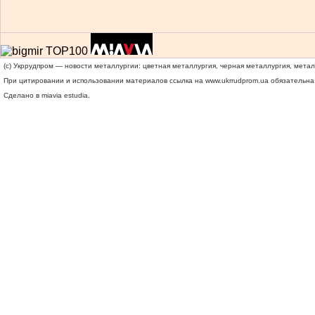
(c) Укррудпром — новости металлургии: цветная металлургия, черная металлургия, мета
При цитировании и использовании материалов ссылка на
www.ukrrudprom.ua
обязательна.
Сделано в miavia estudia.