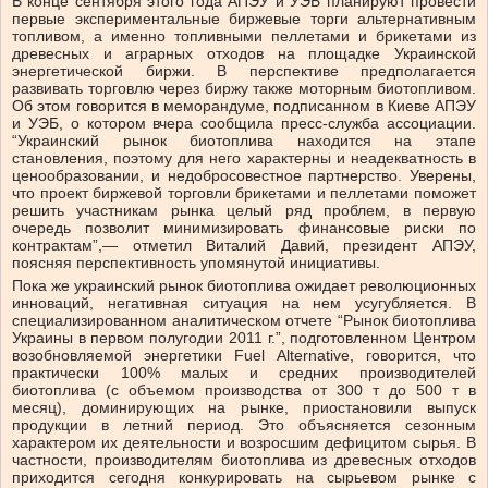
В конце сентября этого года АПЭУ и УЭБ планируют провести
первые экспериментальные биржевые торги альтернативным
топливом, а именно топливными пеллетами и брикетами из
древесных и аграрных отходов на площадке Украинской
энергетической биржи. В перспективе предполагается
развивать торговлю через биржу также моторным биотопливом.
Об этом говорится в меморандуме, подписанном в Киеве АПЭУ
и УЭБ, о котором вчера сообщила пресс-служба ассоциации.
“Украинский рынок биотоплива находится на этапе
становления, поэтому для него характерны и неадекватность в
ценообразовании, и недобросовестное партнерство. Уверены,
что проект биржевой торговли брикетами и пеллетами поможет
решить участникам рынка целый ряд проблем, в первую
очередь позволит минимизировать финансовые риски по
контрактам”,— отметил Виталий Давий, президент АПЭУ,
поясняя перспективность упомянутой инициативы.
Пока же украинский рынок биотоплива ожидает революционных
инноваций, негативная ситуация на нем усугубляется. В
специализированном аналитическом отчете “Рынок биотоплива
Украины в первом полугодии 2011 г.”, подготовленном Центром
возобновляемой энергетики Fuel Alternative, говорится, что
практически 100% малых и средних производителей
биотоплива (с объемом производства от 300 т до 500 т в
месяц), доминирующих на рынке, приостановили выпуск
продукции в летний период. Это объясняется сезонным
характером их деятельности и возросшим дефицитом сырья. В
частности, производителям биотоплива из древесных отходов
приходится сегодня конкурировать на сырьевом рынке с