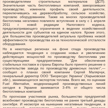
производителями строительных материалов (ДСП).
Значительная часть биотопливных компаний, заморозивших
производство, изменила профиль своей деятельности,
переключившись на деревообработку, сельское хозяйство,
торговлю оборудованием. Также на многих производителей
биотоплива негативно повлияло вступление в силу с 1 апреля
2011 г. новой редакции Налогового кодекса,
предусматривающего ограничения в ведении хозяйственной
деятельности для субъектов на едином налоге. Кроме этого,
для большинства производителей актуальна проблема низкой
эффективности производства из-за технологической отсталости
оборудования.
Но в некоторых регионах на фоне спада производства
наблюдается тенденция к созданию новых и увеличению
действующих мощностей по производству биотоплива уже
существующими предприятиями. “Для обеспечения
стабильных поставок в страны Европы было принято решение о
строительстве завода по производству древесных пеллет”,—
сообщил о планах своей компании Сергей Малярчук,
генеральный директор ООО “Биоресурс Украина” (Харьковская
обл.), занимающегося экспортом топлива. Всего же, по оценкам
Fuel Alternative, модернизацией производственных линий
сегодня в Украине занимается 3-4% от общего числа
биотопливных компаний.
По прогнозам участников рынка, большинство предприятий
возобновит производство биотоплива не ранее третьей декады
сентября. И несмотря на нынешние негативные тенденции, в