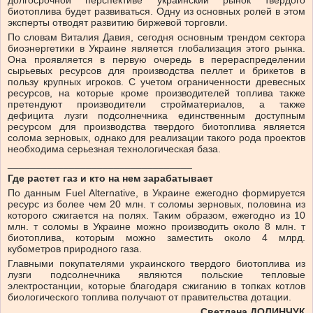
долгосрочной перспективе украинский рынок твердого
биотоплива будет развиваться. Одну из основных ролей в этом
эксперты отводят развитию биржевой торговли.
По словам Виталия Давия, сегодня основным трендом сектора
биоэнергетики в Украине является глобализация этого рынка.
Она проявляется в первую очередь в перераспределении
сырьевых ресурсов для производства пеллет и брикетов в
пользу крупных игроков. С учетом ограниченности древесных
ресурсов, на которые кроме производителей топлива также
претендуют производители стройматериалов, а также
дефицита лузги подсолнечника единственным доступным
ресурсом для производства твердого биотоплива является
солома зерновых, однако для реализации такого рода проектов
необходима серьезная технологическая база.
_________________________________
Где растет газ и кто на нем зарабатывает
По данным Fuel Alternative, в Украине ежегодно формируется
ресурс из более чем 20 млн. т соломы зерновых, половина из
которого сжигается на полях. Таким образом, ежегодно из 10
млн. т соломы в Украине можно производить около 8 млн. т
биотоплива, которым можно заместить около 4 млрд.
кубометров природного газа.
Главными покупателями украинского твердого биотоплива из
лузги подсолнечника являются польские тепловые
электростанции, которые благодаря сжиганию в топках котлов
биологического топлива получают от правительства дотации.
Светлана ДОЛИНЧУК