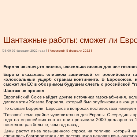
Шантажные работы: сможет ли Евро
[08:00 07 февраля 2022 года ]
[
Апостроф, 5 февраля 2022
]
Европа наконец-то поняла, насколько опасна для нее газова
Европа оказалась слишком зависимой от российского га
колоссальный ущерб странам континента. В Евросоюзе, н
сможет ли ЕС в обозримом будущем слезть с российской “га
Шантаж не прошел
Европейский Союз найдет другие источники газоснабжения, если
дипломатии Жозепа Борреля, который был опубликован в конце 
По словам Борреля, Евросоюз в вопросах поставок газа намерен 
“Газовая” тема крайне чувствительна для Европы. С середины п
года на европейских спотах они превысили 2000 долларов за 1
несколько раз больше, чем год назад.
Цены растут из-за повышенного спроса на топливо, который н
сложилась благоприятная для поставщиков ценовая конъюнктура