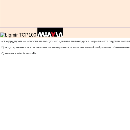
(c) Укррудпром — новости металлургии: цветная металлургия, черная металлургия, мета
При цитировании и использовании материалов ссылка на
www.ukrrudprom.ua
обязательна.
Сделано в miavia estudia.