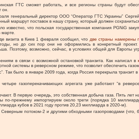
аинская ГТС сможет работать, и все регионы страны будут обе
 он.
раля генеральный директор ООО “Оператор ГТС Украины” Сергей 
нный маршрут поставок в нашу страну, который должен сохраниться
тало известно, что польская государственная компания PGNiG за
в марте.
де визита в Киев 1 февраля сообщил, что
две страны намерены п
годы, но до сих пор они не оформились в конкретный проект. 
а. Поэтому, возможно, сейчас, в условиях общей для Европы угр
нениям в связи с возможной остановкой транзита.
Как написал в
ртной системы в реверсном режиме, что позволит обеспечить газо
 Так было в январе 2009 года, когда Россия перекрыла транзит в 
 четыре газоперекачивающих агрегата уже работают “в реверс
ают. В первую очередь, это собственная добыча газа. Пять лет на
мы по-прежнему импортируем около трети (порядка 10 миллиард
иллиарда кубов в 2021 году против 20,23 миллиарда в 2020-м).
 Северным потоком-2 и другими обходными газопроводами (что, бе