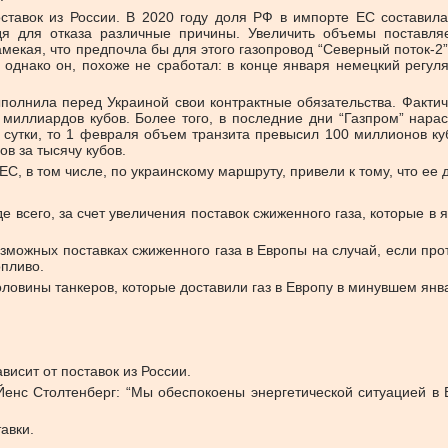
оставок из России. В 2020 году доля РФ в импорте ЕС составил
одя для отказа различные причины. Увеличить объемы поставля
амекая, что предпочла бы для этого газопровод “Северный поток-
 однако он, похоже не сработал: в конце января немецкий регуля
выполнила перед Украиной свои контрактные обязательства. Факти
миллиардов кубов. Более того, в последние дни “Газпром” нара
 сутки, то 1 февраля объем транзита превысил 100 миллионов ку
в за тысячу кубов.
С, в том числе, по украинскому маршруту, привели к тому, что ее 
 всего, за счет увеличения поставок сжиженного газа, которые в
зможных поставках сжиженного газа в Европы на случай, если про
опливо.
оловины танкеров, которые доставили газ в Европу в минувшем янв
висит от поставок из России.
Йенс Столтенберг: “Мы обеспокоены энергетической ситуацией в 
авки.