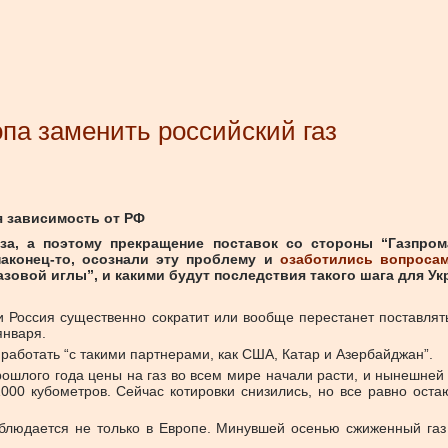
па заменить российский газ
я зависимость от РФ
за, а поэтому прекращение поставок со стороны “Газпро
аконец-то, осознали эту проблему и
озаботились вопроса
зовой иглы”, и какими будут последствия такого шага для Ук
 Россия существенно сократит или вообще перестанет поставлять
января.
работать “с такими партнерами, как США, Катар и Азербайджан”.
рошлого года цены на газ во всем мире начали расти, и нынешне
000 кубометров. Сейчас котировки снизились, но все равно остаю
аблюдается не только в Европе. Минувшей осенью сжиженный газ
.