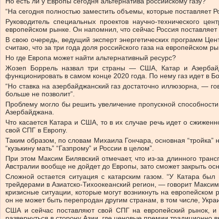
Но есть ли у Европы сегодня альтернатива российскому газу?
“На сегодня полностью заместить объемы, которые поставляет Р
Руководитель специальных проектов научно-технического цен
европейском рынке. Он напомнил, что сейчас Россия поставляет
В свою очередь, ведущий эксперт энергетических программ Цент
считаю, что за три года доля российского газа на европейском 
Но где Европа может найти альтернативный ресурс?
Жозеп Боррель назвал три страны — США, Катар и Азербайд
функционировать в самом конце 2020 года. По нему газ идет в Б
“Но ставка на азербайджанский газ достаточно иллюзорна, — го
больше не позволит”.
Проблему могло бы решить увеличение пропускной способности 
Азербайджана.
Что касается Катара и США, то в их случае речь идет о сжиженн
свой СПГ в Европу.
Таким образом, по словам Михаила Гончара, основная “тройка” 
“кузькину мать” “Газпрому” и России в целом”.
При этом Максим Билявский отмечает, что из-за длинного трансп
Австралии вообще не дойдет до Европы, зато сможет
закрыть ос
Сложной остается ситуация с катарским газом. “
У Катара был 
трейдерами в Азиатско-Тихоокеанский регион, — говорит Максим
кризисные ситуации, которые могут возникнуть на европейском р
он не может быть перепродан другим странам, в том числе, Украи
США и сейчас поставляют свой СПГ на европейский рынок, и в
развернуться в сторону Азии, где ценовые премии традиционно в