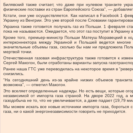
Билявский также считает, что даже при нулевом транзите укр
физические поставки из стран Европейского Союза”, — добавляет
Кстати, они уже осуществляется.
Как написал в Facebook 1 фев
Украину из Венгрии. Это уже второй после Словакии гарантирова
Украина также готовится получать газ из Польши. 1 февраля с
пока не называются. Ожидается, что этот газ поступит в Украину 
Кроме того, премьер-министр Польши Матеуш Моравецкий в хо
интерконнектора между Украиной и Польшей ведется многие 
значительные объемы газа, сколько бы нам ни предложила Польш
мертвой точки.
Отечественная газовая инфраструктура также готовится к изме
Сергей Макогон, были отработаны варианты запуска газотранспо
Ранее наша ГТС уже переводилась на некоторое время в “реверс”.
снизились.
“На сегодняшний день из-за крайне низких объемов транзита
возможна”, — отметил Макогон.
Это вселяет определенные надежды. Но есть вещи, которые огорч
независимой от импорта газа страной. На дворе 2022 год, а 
газодобыча не то, что не увеличивается, а даже падает (19,79 м
Мы можем искать все новые источники импорта газа, бороться с
газа, ни о какой энергонезависимости говорить не приходится.