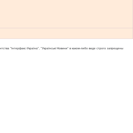
тва "Iнтерфакс-Україна", "Українськi Новини" в каком-либо виде строго запрещены