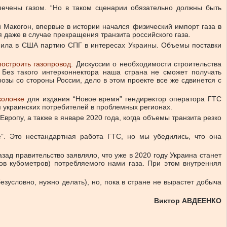
спечены газом. “Но в таком сценарии обязательно должны быть
Макогон, впервые в истории начался физический импорт газа в
 даже в случае прекращения транзита российского газа.
купила в США партию СПГ в интересах Украины. Объемы поставки
остроить газопровод
.
Дискуссии о необходимости строительства
Без такого интерконнектора наша страна не сможет получать
озы со стороны России, дело в этом проекте все же сдвинется с
колонке
для издания “Новое время” гендиректор оператора ГТС
м украинских потребителей в проблемных регионах.
Европу, а также в январе 2020 года, когда объемы транзита резко
е”. Это нестандартная работа ГТС, но мы убедились, что она
зад правительство заявляло, что уже в 2020 году Украина станет
ов кубометров) потребляемого нами газа. При этом внутренняя
зусловно, нужно делать), но, пока в стране не вырастет добыча
Виктор АВДЕЕНКО