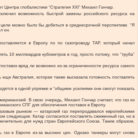
нт Центра глобалистики “Стратегия XXI” Михаил Гончар
.
исключил возможность быстрой замены российского ресурса на
 цели можно было бы добиться в среднесрочной перспективе. “
Я
л он.
поставляется в Европу по
по газопроводу TAP, который начал
ть 10 миллиардов кубометров в год, просто потому, что “труба”
оставок вряд ли возможно из-за ограниченности ресурса самого
ь еще Австралия, которая также высказала готовность поставлять
одятся в одной упряжке и “общими усилиями они смогут показать
мериканский. В свою очередь, Михаил Гончар считает, что газ из
иканского СПГ для обеспечения поставок в Европу.
газовым рынком — катарский газ перепродавался европейскими
ом следующие: Катар согласился поставлять сжиженный газ, но в
сключительно для нужд стран Европейского Союза. Таким образом,
 газ в Европе из-за высоких цен. Однако танкеры могут снова