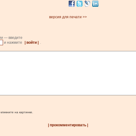
версия для печати >>
ии — введите
и нажмите
| войти |
.
 кликните на картинке.
| прокомментировать |