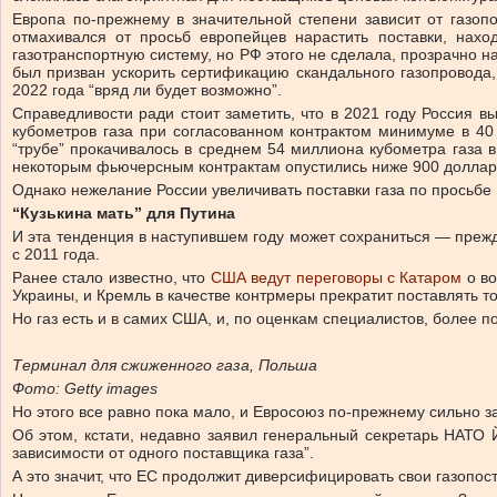
Европа по-прежнему в значительной степени зависит от газоп
отмахивался от просьб европейцев нарастить поставки, нах
газотранспортную систему, но РФ этого не сделала, прозрачно н
был призван ускорить сертификацию скандального газопровода,
2022 года “вряд ли будет возможно”.
Справедливости ради стоит заметить, что в 2021 году Россия 
кубометров газа при согласованном контрактом минимуме в 40 
“трубе” прокачивалось в среднем 54 миллиона кубометра газа в
некоторым фьючерсным контрактам опустились ниже 900 долларо
Однако нежелание России увеличивать поставки газа по просьбе Е
“Кузькина мать” для Путина
И эта тенденция в наступившем году может сохраниться — прежде
с 2011 года.
Ранее стало известно, что
США ведут переговоры с Катаром
о во
Украины, и Кремль в качестве контрмеры прекратит поставлять т
Но газ есть и в самих США, и, по оценкам специалистов, более п
Терминал для сжиженного газа, Польша
Фото: Getty images
Но этого все равно пока мало, и Евросоюз по-прежнему сильно за
Об этом, кстати, недавно заявил генеральный секретарь НАТО 
зависимости от одного поставщика газа”.
А это значит, что ЕС продолжит диверсифицировать свои газопост