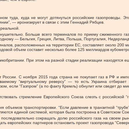
ом туда, куда не могут дотянуться российские газопроводы. Это
ии”, — иронизирует в связи с этим Геннадий Рябцев.
 реальной.
нушительно. Больше всего терминалов по приему сжиженного газ
 одному — Бельгия, Греция, Литва, Польша, Португалия, Нидерланд
алов, расположенных на территории ЕС, составляет около 200 мил
годовой объем составит несколько более 125 миллиардов кубометр
ликобритании. При этом на разной стадии реализации находятся е
от России. С ноября 2015 года страна не покупает газ в РФ и им
ываемому “виртуальному реверсу” — то есть Украина отбирает
ом, если “Газпром” (а по факту Кремль) обнулит или сведет до ми
ствовать стремление Европейского Союза слезть с российской “га
ия объемов транспортировки. “
Если давление в транзитной “трубе
яются единой системой, которая была построена в Советском Сою
последовательно сокращать долю российского газа на своем рынк
ать европейских партнеров остановить проект газопровода “Северн