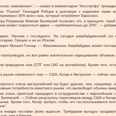
оссия, невозможно”, — сказал в комментарии “Апострофу” п
резиде
тра “Психея” Геннадий Рябцев в разговоре с изданием также 
 примерно 35% всего газа, который потребляет Евросоюз.
ра Разумкова Максим Билявский полагает, что, в принципе, такой
рынке может сократиться вдвое — приблизительно до 20%”, — добави
жан. Начнем с последнего. На сегодня азербайджанский газ 
олгарию, Грецию и на юг Италии.
ворит Михаил Гончар. — Максимально Азербайджан может поставля
газопроводов, но все равно значительное наращивание объемов п
ом природном газе (СПГ или LNG на английском). Кроме того, ест
на рынке сжиженного газа — США, Катар и Австралия — сейчас нах
ортного плеча австралийский газ будет дороже, чем, например, а
новные потребности азиатского рынка, что высвободит объемы амер
не очень приятный прецедент в сотрудничестве с европейским 
 Билявский. — Сейчас результаты переговоров между США и Катар
ынке. Кроме того, Катар требует, чтобы его газ использовался и
не”.
 январе поставки резко выросли. Трейдерам выгодно продавать
ыше, чем в Европе.