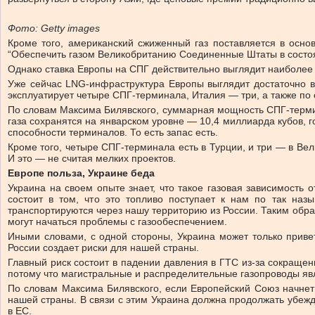
Фото: Getty images
Кроме того,
американский сжиженный газ поставляется в основн
“
Обеспечить газом Великобританию Соединенные Штаты в состоян
Однако ставка Европы на СПГ действительно выглядит наиболее
Уже сейчас LNG-инфраструктура Европы выглядит достаточно в
эксплуатирует четыре СПГ-терминала, Италия — три, а также по
По словам Максима Билявского, суммарная мощность СПГ-термин
газа сохранятся на январском уровне — 10,4 миллиарда кубов, 
способности терминалов. То есть запас есть.
Кроме того, четыре СПГ-терминала есть в Турции, и три — в Ве
И это — не считая мелких проектов.
Европе польза, Украине беда
Украина на своем опыте знает, что такое газовая зависимость 
состоит в том, что это топливо поступает к нам по так наз
транспортируются через нашу территорию из России. Таким образ
могут начаться проблемы с газообеспечением.
Иными словами, с одной стороны, Украина может только привет
России создает риски для нашей страны.
Главный риск состоит в падении давления в ГТС из-за сокращен
потому что магистральные и распределительные газопроводы явл
По словам Максима Билявского, если Европейский Союз начнет 
нашей страны. В связи с этим Украина должна продолжать убежд
в ЕС.