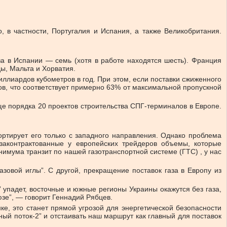
, в частности, Португалия и Испания, а также Великобритания.
а в Испании — семь (хотя в работе находятся шесть). Франция
ы, Мальта и Хорватия.
лиардов кубометров в год. При этом, если поставки сжиженного
ов, что соответствует примерно 63% от максимальной пропускной
ще порядка 20 проектов строительства СПГ-терминалов в Европе.
портирует его только с западного направления. Однако проблема
 законтрактованные у европейских трейдеров объемы, которые
нимума транзит по нашей газотранспортной системе (ГТС) , у нас
зовой иглы”. С другой, прекращение поставок газа в Европу из
” упадет, восточные и южные регионы Украины окажутся без газа,
зе”, — говорит Геннадий Рябцев.
е, это станет прямой угрозой для энергетической безопасности
ый поток-2” и отстаивать наш маршрут как главный для поставок