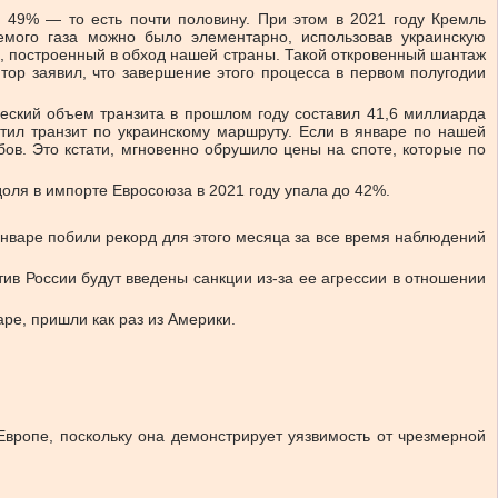
а 49% — то есть почти половину. При этом в 2021 году Кремль
емого газа можно было элементарно, использовав украинскую
2”, построенный в обход нашей страны. Такой откровенный шантаж
тор заявил, что завершение этого процесса в первом полугодии
ческий объем транзита в прошлом году составил 41,6 миллиарда
стил транзит по украинскому маршруту. Если в январе по нашей
бов. Это кстати, мгновенно обрушило цены на споте, которые по
доля в импорте Евросоюза в 2021 году упала до 42%.
 январе побили рекорд для этого месяца за все время наблюдений
тив России будут введены санкции из-за ее агрессии в отношении
аре, пришли как раз из Америки.
Европе, поскольку она демонстрирует уязвимость от чрезмерной