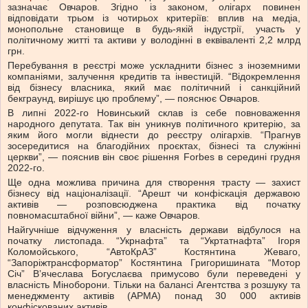
зазначає Овчаров. Згідно із законом, олігарх повинен
відповідати трьом із чотирьох критеріїв: вплив на медіа,
монопольне становище в будь-якій індустрії, участь у
політичному житті та активи у володінні в еквіваленті 2,2 млрд
грн.
Перебування в реєстрі може ускладнити бізнес з іноземними
компаніями, залучення кредитів та інвестицій. “Відокремлення
від бізнесу власника, який має політичний і санкційний
бекграунд, вирішує цю проблему”, — пояснює Овчаров.
В липні 2022-го Новинський склав із себе повноваження
народного депутата. Так він уникнув політичного критерію, за
яким його могли віднести до реєстру олігархів. “Прагнув
зосередитися на благодійних проєктах, бізнесі та служінні
церкви”, — пояснив він своє рішення Forbes в середині грудня
2022-го.
Ще одна можлива причина для створення трасту — захист
бізнесу від націоналізації. “Арешт чи конфіскація державою
активів — розповсюджена практика від початку
повномасштабної війни”, — каже Овчаров.
Найгучніше відчуження у власність держави відбулося на
початку листопада. “Укрнафта” та “Укртатнафта” Ігоря
Коломойського, “АвтоКрАЗ” Костянтина Жеваго,
“Запоріжтрансформатор” Костянтина Григоришината “Мотор
Січ” Вʼячеслава Богуслаєва примусово були переведені у
власність Міноборони. Тільки на балансі Агентства з розшуку та
менеджменту активів (АРМА) понад 30 000 активів
конфіскованих активів.