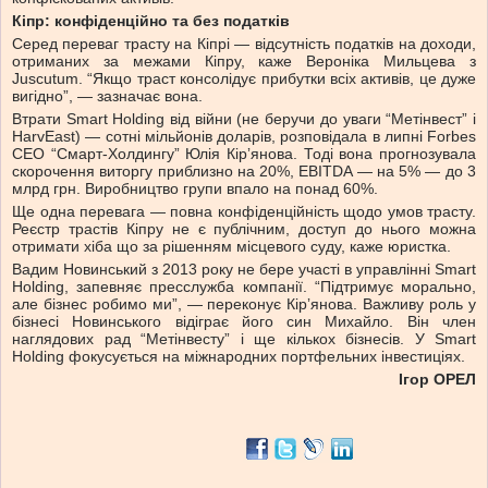
Кіпр: конфіденційно та без податків
Серед переваг трасту на Кіпрі — відсутність податків на доходи,
отриманих за межами Кіпру, каже Вероніка Мильцева з
Juscutum. “Якщо траст консолідує прибутки всіх активів, це дуже
вигідно”, — зазначає вона.
Втрати Smart Holding від війни (не беручи до уваги “Метінвест” і
HarvEast) — сотні мільйонів доларів, розповідала в липні Forbes
СЕО “Смарт-Холдингу” Юлія Кірʼянова. Тоді вона прогнозувала
скорочення виторгу приблизно на 20%, EBITDA — на 5% — до 3
млрд грн. Виробництво групи впало на понад 60%.
Ще одна перевага — повна конфіденційність щодо умов трасту.
Реєстр трастів Кіпру не є публічним, доступ до нього можна
отримати хіба що за рішенням місцевого суду, каже юристка.
Вадим Новинський з 2013 року не бере участі в управлінні Smart
Holding, запевняє пресслужба компанії. “Підтримує морально,
але бізнес робимо ми”, — переконує Кірʼянова. Важливу роль у
бізнесі Новинського відіграє його син Михайло. Він член
наглядових рад “Метінвесту” і ще кількох бізнесів. У Smart
Holding фокусується на міжнародних портфельних інвестиціях.
Iгор ОРЕЛ