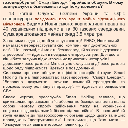
газовидобувної “Смарт Енерджі” пройшли обшуки. В чому
звинувачують бізнесмена та що йому належить?
13 квітня Служба безпеки України та Офіс
генпрокурора
повідомили про арешт майна підсанкційного
Вадима Новинського: корпоративні права на
мільярдера
40 українських підприємств та 30 газових свердловин.
Сума арештованого майна понад 3,5 млрд грн.
За даними слідства, щоб уникнути санкцій РНБО, Новинський
намагався перереєструвати свої компанії на підконтрольних
осіб. “Це іноземці, які мають безпосередній зв’язок із державою-
агресором”, — йдеться в повідомлені прокуратури. Для цього
він нібито залучив підконтрольних приватних нотаріусів і
державних реєстраторів. Мінюст уже скасував ці дії реєстраторів
щодо ряду підприємств, йдеться в повідомленні.
Силовики провели обшуки в офісі інвестиційної групи Smart
Holding та на підприємствах газовидобувної “Смарт Енерджі”.
“Виявлено документи, печатки компаній-нерезидентів та
прокремлівську релігійну літературу”, — йдеться в повідомлені
СБУ.
Своєю чергою, пресслужба Smart Holding заявила, що
кримінальне провадження “є абсолютно безпідставним та являє
собою чергову спробу здійснення тиску на український
соціально відповідальний бізнес під час війни”. В інвестиційній
групі назвали дії правоохоронних органів щодо цього та інших
проваджень “деструктивними” і зазначили, що їхня мета —
“блокування активів в інтересах певних груп”.