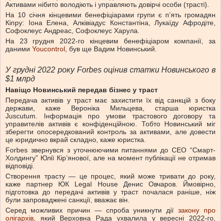
Активами нібито володіють і управляють довірчі особи (трасті).
На 10 січня кінцевими бенефіціарами групи є пʼять громадян
Кіпру: Іона Елена, Алківіадус Константіна, Лукаїду Афродіте,
Софоклеус Андреас, Софоклеус Харула.
На 23 грудня 2022-го кінцевим бенефіціаром компанії, за
даними
Youcontrol
, був ще Вадим Новинський.
У грудні 2022 року Forbes оцінив статки Новинського в
$1 млрд
Навіщо Новинський передав бізнес у траст
Передача активів у траст має захистити їх від санкцій з боку
держави, каже Вероніка Мильцева, старша юристка
Juscutum. Інформація про умови трастового договору та
управителів активів є конфіденційною. Тобто Новинський міг
зберегти опосередкований контроль за активами, але довести
це юридично вкрай складно, каже юристка.
Forbes звернувся з уточнюючими питаннями до СЕО “Смарт-
Холдингу” Юлії Кірʼянової, але на момент публікації не отримав
відповіді.
Створення трасту — це процес, який може тривати до року,
каже партнер ЮК Legal House Денис Овчаров. Ймовірно,
підготовка до передачі активів у траст почалася раніше, ніж
були запроваджені санкції, вважає він.
Серед можливих причин — спроба уникнути дії
закону про
олігархів
, який Верховна Рада ухвалила у вересні 2022-го,