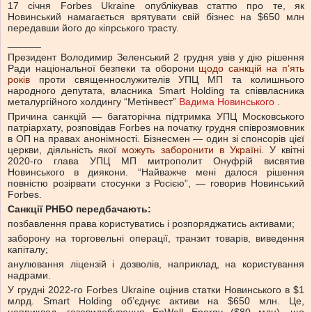
17 січня Forbes Ukraine опублікував статтю про те, як
Новинський намагається врятувати свій бізнес на $650 млн
передавши його до кіпрського трасту.
______
Президент Володимир Зеленський 2 грудня увів у дію рішення
Ради національної безпеки та оборони
щодо санкцій на пʼять
років
проти священнослужителів УПЦ МП та колишнього
народного депутата, власника Smart Holding та співвласника
металургійного холдингу “Метінвест”
Вадима Новинського
.
Причина санкцій — багаторічна підтримка УПЦ Московського
патріархату, розповідав Forbes на початку грудня співрозмовник
в ОП на правах анонімності. Бізнесмен — один зі спонсорів цієї
церкви, діяльність якої
можуть заборонити в Україні
. У квітні
2020-го глава УПЦ МП митрополит Онуфрій висвятив
Новинського в диякони. “Найважче мені далося рішення
повністю розірвати стосунки з Росією”, — говорив Новинський
Forbes.
Санкції РНБО передбачають:
позбавлення права користуватись і розпоряджатись активами;
заборону на торговельні операції, транзит товарів, виведення
капіталу;
анулювання ліцензій і дозволів, наприклад, на користування
надрами.
У грудні 2022-го Forbes Ukraine оцінив статки Новинського в $1
млрд. Smart Holding обʼєднує активи на $650 млн. Це,