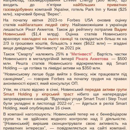
наприклад, газовидобування EnWell Energy ($80 млн), що
входить до пʼятірки
найбільших приватних
газовидобувних
компаній України, готель Park Inn у Києві ($25
млн), харчовий бренд “Верес”.
На початку квітня 2023-го Forbes USA оновив оцінку
статків
найбагатших людей світу
. Найзаможнішим з українців
лишається Рінат Ахметов. Також до рейтингу потрапив
Вадим
Новинський
($1,4 млрд). Оцінка статків Новинського
враховує
накладені на нього санкції
та складається більш як на
2/3 із грошових коштів, більшість з яких ($622 млн) — згадані
вище дивіденди “Метінвесту” за 2021 рік.
Також “Смарту” належить 25% в
“Метінвесті”
. Вартість частки
Новинського в металургійній імперії
Ріната Ахметова
— $500
млн. Решта статків Новинського відокремлена від Smart
Holding — це готівка та ліквідні активи на $350 млн.
“Новинському легше буде вийти з бізнесу, ніж працювати під
санкціями”, — говорив Forbes на початку грудня на правах
анонімності юрист, який консультує ОП.
Утім, як стало відомо в січні, Новинський
передав активи групи
Smart Holding у кіпрський траст
нібито ще напередодні
запровадження санкцій. “Відповідні угоди Smart Trust і Step Trust
були укладені в листопаді 2022-го”, — йдеться в релізі Smart
Holding, який опублікували 16 січня.
В компанії наголошують: Новинський тепер не є бенефіціаром
групи та не здійснює жодного контролю над її діяльністю.
“[Новинський] вирішив сконцентрувати свою активність на
приватних інтересах”, — повідомляється на сайті компанії.