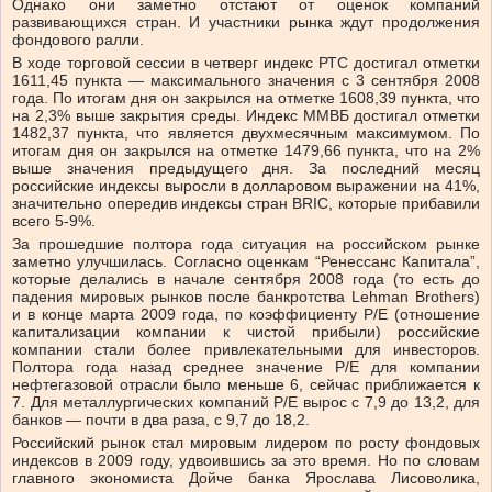
Однако они заметно отстают от оценок компаний
развивающихся стран. И участники рынка ждут продолжения
фондового ралли.
В ходе торговой сессии в четверг индекс РТС достигал отметки
1611,45 пункта — максимального значения с 3 сентября 2008
года. По итогам дня он закрылся на отметке 1608,39 пункта, что
на 2,3% выше закрытия среды. Индекс ММВБ достигал отметки
1482,37 пункта, что является двухмесячным максимумом. По
итогам дня он закрылся на отметке 1479,66 пункта, что на 2%
выше значения предыдущего дня. За последний месяц
российские индексы выросли в долларовом выражении на 41%,
значительно опередив индексы стран BRIC, которые прибавили
всего 5-9%.
За прошедшие полтора года ситуация на российском рынке
заметно улучшилась. Согласно оценкам “Ренессанс Капитала”,
которые делались в начале сентября 2008 года (то есть до
падения мировых рынков после банкротства Lehman Brothers)
и в конце марта 2009 года, по коэффициенту P/E (отношение
капитализации компании к чистой прибыли) российские
компании стали более привлекательными для инвесторов.
Полтора года назад среднее значение P/E для компании
нефтегазовой отрасли было меньше 6, сейчас приближается к
7. Для металлургических компаний P/E вырос с 7,9 до 13,2, для
банков — почти в два раза, с 9,7 до 18,2.
Российский рынок стал мировым лидером по росту фондовых
индексов в 2009 году, удвоившись за это время. Но по словам
главного экономиста Дойче банка Ярослава Лисоволика,