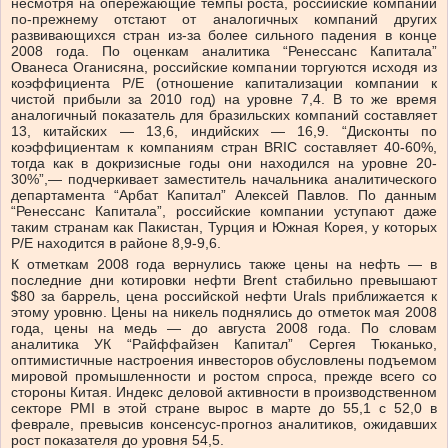
несмотря на опережающие темпы роста, российские компании
по-прежнему отстают от аналогичных компаний других
развивающихся стран из-за более сильного падения в конце
2008 года. По оценкам аналитика “Ренессанс Капитала”
Ованеса Оганисяна, российские компании торгуются исходя из
коэффициента P/E (отношение капитализации компании к
чистой прибыли за 2010 год) на уровне 7,4. В то же время
аналогичный показатель для бразильских компаний составляет
13, китайских — 13,6, индийских — 16,9. “Дисконты по
коэффициентам к компаниям стран BRIC составляет 40-60%,
тогда как в докризисные годы они находился на уровне 20-
30%”,— подчеркивает заместитель начальника аналитического
департамента “Арбат Капитал” Алексей Павлов. По данным
“Ренессанс Капитала”, российские компании уступают даже
таким странам как Пакистан, Турция и Южная Корея, у которых
P/E находится в районе 8,9-9,6.
К отметкам 2008 года вернулись также цены на нефть — в
последние дни котировки нефти Brent стабильно превышают
$80 за баррель, цена российской нефти Urals приближается к
этому уровню. Цены на никель поднялись до отметок мая 2008
года, цены на медь — до августа 2008 года. По словам
аналитика УК “Райффайзен Капитал” Сергея Тюканько,
оптимистичные настроения инвесторов обусловлены подъемом
мировой промышленности и ростом спроса, прежде всего со
стороны Китая. Индекс деловой активности в производственном
секторе PMI в этой стране вырос в марте до 55,1 с 52,0 в
феврале, превысив консенсус-прогноз аналитиков, ожидавших
рост показателя до уровня 54,5.