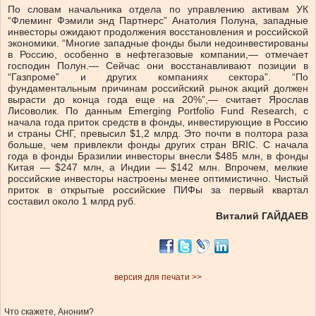
По словам начальника отдела по управлению активам УК
“Флеминг Фэмили энд Партнерс” Анатолия Полуна, западные
инвесторы ожидают продолжения восстановления и российской
экономики. “Многие западные фонды были недоинвестированы
в Россию, особенно в нефтегазовые компании,— отмечает
господин Полун.— Сейчас они восстанавливают позиции в
“Газпроме” и других компаниях сектора”. “По
фундаментальным причинам российский рынок акций должен
вырасти до конца года еще на 20%”,— считает Ярослав
Лисоволик. По данным Emerging Portfolio Fund Research, с
начала года приток средств в фонды, инвестирующие в Россию
и страны СНГ, превысил $1,2 млрд. Это почти в полтора раза
больше, чем привлекли фонды других стран BRIC. С начала
года в фонды Бразилии инвесторы внесли $485 млн, в фонды
Китая — $247 млн, а Индии — $142 млн. Впрочем, мелкие
российские инвесторы настроены менее оптимистично. Чистый
приток в открытые российские ПИФы за первый квартал
составил около 1 млрд руб.
Виталий ГАЙДАЕВ
версия для печати >>
Что скажете, Аноним?