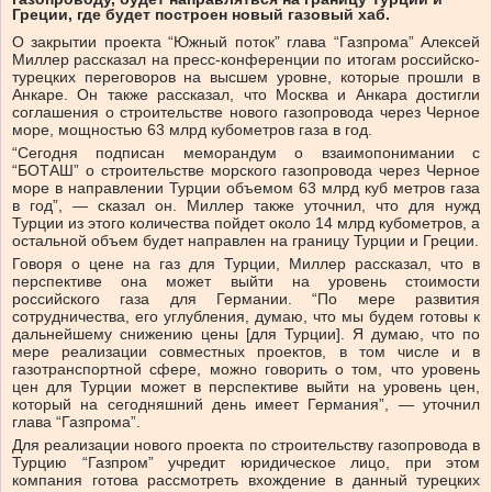
Греции, где будет построен новый газовый хаб.
О закрытии проекта “Южный поток” глава “Газпрома” Алексей
Миллер рассказал на пресс-конференции по итогам российско-
турецких переговоров на высшем уровне, которые прошли в
Анкаре. Он также рассказал, что Москва и Анкара достигли
соглашения о строительстве нового газопровода через Черное
море, мощностью 63 млрд кубометров газа в год.
“Сегодня подписан меморандум о взаимопонимании с
“БОТАШ” о строительстве морского газопровода через Черное
море в направлении Турции объемом 63 млрд куб метров газа
в год”, — сказал он. Миллер также уточнил, что для нужд
Турции из этого количества пойдет около 14 млрд кубометров, а
остальной объем будет направлен на границу Турции и Греции.
Говоря о цене на газ для Турции, Миллер рассказал, что в
перспективе она может выйти на уровень стоимости
российского газа для Германии. “По мере развития
сотрудничества, его углубления, думаю, что мы будем готовы к
дальнейшему снижению цены [для Турции]. Я думаю, что по
мере реализации совместных проектов, в том числе и в
газотранспортной сфере, можно говорить о том, что уровень
цен для Турции может в перспективе выйти на уровень цен,
который на сегодняшний день имеет Германия”, — уточнил
глава “Газпрома”.
Для реализации нового проекта по строительству газопровода в
Турцию “Газпром” учредит юридическое лицо, при этом
компания готова рассмотреть вхождение в данный турецких