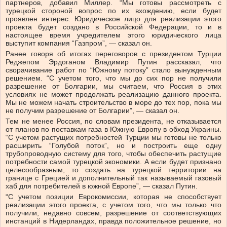
партнеров, добавил Миллер. “Мы готовы рассмотреть с
турецкой стороной вопрос по их вхождению, если будет
проявлен интерес. Юридическое лицо для реализации этого
проекта будет создано в Российской Федерации, то и в
настоящее время учредителем этого юридического лица
выступит компания “Газпром”, — сказал он.
Ранее говоря об итогах переговоров с президентом Турции
Реджепом Эрдоганом Владимир Путин рассказал, что
сворачивание работ по “Южному потоку” стало вынужденным
решением. “С учетом того, что мы до сих пор не получили
разрешение от Болгарии, мы считаем, что Россия в этих
условиях не может продолжать реализацию данного проекта.
Мы не можем начать строительство в море до тех пор, пока мы
не получим разрешение от Болгарии”, — сказал он.
Тем не менее Россия, по словам президента, не отказывается
от планов по поставкам газа в Южную Европу в обход Украины.
“С учетом растущих потребностей Турции мы готовы не только
расширить “Голубой поток”, но и построить еще одну
трубопроводную систему для того, чтобы обеспечить растущие
потребности самой турецкой экономики. А если будет признано
целесообразным, то создать на турецкой территории на
границе с Грецией и дополнительный так называемый газовый
хаб для потребителей в южной Европе”, — сказал Путин.
“С учетом позиции Еврокомиссии, которая не способствует
реализации этого проекта, с учетом того, что мы только что
получили, недавно совсем, разрешение от соответствующих
инстанций в Нидерландах, правда положительное решение, но