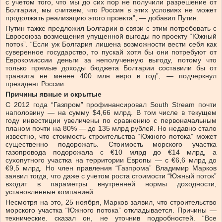
с учетом того, что мы до сих пор не получили разрешение от
Болгарии, мы считаем, что Россия в этих условиях не может
продолжать реализацию этого проекта”, — добавил Путин.
Путин тажке предложил Болгарии в связи с этим потребовать с
Евросоюза возмещения упущенной выгоды по проекту “Южный
поток”. “Если уж Болгария лишена возможности вести себя как
суверенное государство, то пускай хотя бы они потребуют от
Еврокомиссии деньги за неполученную выгоду, потому что
только прямые доходы бюджета Болгарии составили бы от
транзита не менее 400 млн евро в год”, — подчеркнул
президент России.
Причины явные и скрытые
С 2012 года “Газпром” профинансировал South Stream почти
наполовину — на сумму $4,66 млрд. В том числе в текущем
году инвестиции увеличены по сравнению с первоначальным
планом почти на 80% — до 135 млрд рублей. Но недавно стало
известно, что стоимость строительства “Южного потока” может
существенно подорожать. Стоимость морского участка
газопровода подорожала с €10 млрд до €14 млрд, а
сухопутного участка на территории Европы — с €6,6 млрд до
€9,5 млрд. Но член правления “Газпрома” Владимир Марков
заявил тогда, что даже с учетом роста стоимости “Южный поток”
входит в параметры внутренней нормы доходности,
установленные компанией.
Несмотря на это, 25 ноября, Марков заявил, что строительство
морского участка “Южного потока” откладывается. Причины —
технические. сказал он, не уточнив подробностей. “Все