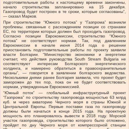
подготовительные работы к настоящему времени закончены,
начало строительства запланировано на 15 декабря.
Газопровод будет построен в те сроки, которые согласованы”,
— сказал Марков.
При строительстве “Южного потока” у “Газпрома” возникли
проблемы. связанные с расхождением позиции со странами
ЕС, по территории которых должен был проходить газопровод.
Согласно позиции Еврокомиссии, строительство “Южного
потока” не соответствует нормам. Так, под давлением
Еврокомиссии в начале июня 2014 года о решении
приостановить подготовительные работы по проекту заявили
власти Болгарии. “Министерство экономики и энергетики
считает, что действия руководства South Stream Bulgaria не
соответствуют интересам Болгарского энергетического
холдинга, и намерено обратиться в правоохранительные
органы”, — говорится в заявлении болгарского ведомства.
Несколькими днями ранее Болгария заявила, что проект будет
заморожен до тех пор, пока он не будет соответствовать
нормам, утвержденным Еврокомиссией.
“Южный поток” — глобальный инфраструктурный проект
“Газпрома” по строительству газопровода мощностью 63 млрд
куб. м через акваторию Черного моря в страны Южной и
Центральной Европы. Первые поставки газа по газопроводу
должны были начаться в конце 2015 года. На проектную
мощность его планировалось вывести в 2018 году. Морской
участок газопровода, строительство которого было отложено,
пройдет по дну Черного моря от компрессорной станции