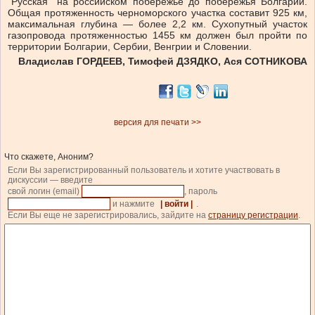
“Русская” на российском побережье до побережья Болгарии.
Общая протяженность черноморского участка составит 925 км,
максимальная глубина — более 2,2 км. Сухопутный участок
газопровода протяженностью 1455 км должен был пройти по
территории Болгарии, Сербии, Венгрии и Словении.
Владислав ГОРДЕЕВ, Тимофей ДЗЯДКО, Ася СОТНИКОВА
версия для печати >>
Что скажете, Аноним?
Если Вы зарегистрированный пользователь и хотите участвовать в
дискуссии — введите
свой логин (email)
, пароль
и нажмите
| войти |
.
Если Вы еще не зарегистрировались, зайдите на
страницу регистрации
.