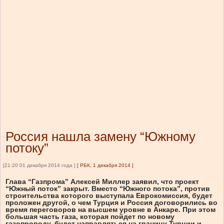
Россия нашла замену “Южному
потоку”
[21:20 01 декабря 2014 года ]
[
РБК, 1 декабря 2014
]
Глава “Газпрома” Алексей Миллер заявил, что проект
“Южный поток” закрыт. Вместо “Южного потока”, против
строительства которого выступала Еврокомиссия, будет
проложен другой, о чем Турция и Россия договорились во
время переговоров на высшем уровне в Анкаре. При этом
большая часть газа, которая пойдет по новому
газопроводу, будет направляться на границу Турции и