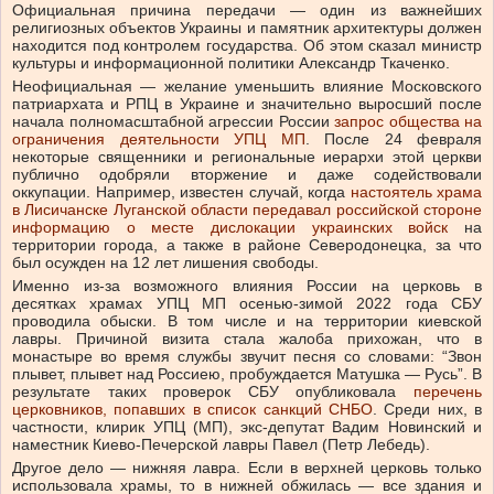
Официальная причина передачи — один из важнейших
религиозных объектов Украины и памятник архитектуры должен
находится под контролем государства. Об этом сказал министр
культуры и информационной политики Александр Ткаченко.
Неофициальная — желание уменьшить влияние Московского
патриархата и РПЦ в Украине и значительно выросший после
начала полномасштабной агрессии России
запрос общества на
ограничения деятельности УПЦ МП
. После 24 февраля
некоторые священники и региональные иерархи этой церкви
публично одобряли вторжение и даже содействовали
оккупации. Например, известен случай, когда
настоятель храма
в Лисичанске Луганской области передавал российской стороне
информацию о месте дислокации украинских войск
на
территории города, а также в районе Северодонецка, за что
был осужден на 12 лет лишения свободы.
Именно из-за возможного влияния России на церковь в
десятках храмах УПЦ МП осенью-зимой 2022 года СБУ
проводила обыски. В том числе и на территории киевской
лавры. Причиной визита стала жалоба прихожан, что в
монастыре во время службы звучит песня со словами: “Звон
плывет, плывет над Россиею, пробуждается Матушка — Русь”. В
результате таких проверок СБУ опубликовала
перечень
церковников, попавших в список санкций СНБО
. Среди них, в
частности, клирик УПЦ (МП), экс-депутат Вадим Новинский и
наместник Киево-Печерской лавры Павел (Петр Лебедь).
Другое дело — нижняя лавра. Если в верхней церковь только
использовала храмы, то в нижней обжилась — все здания и