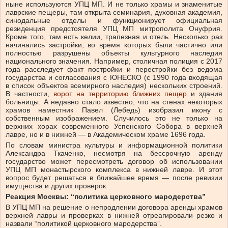
ныне используются УПЦ МП. И не только храмы и знаменитые
лаврские пещеры, там открыта семинария, духовная академия,
синодальные отделы и функционирует официальная
резиденция предстоятеля УПЦ МП митрополита Онуфрия.
Кроме того, там есть келии, трапезная и отель. Несколько раз
начинались застройки, во время которых были частично или
полностью разрушены объекты культурного наследия
национального значения. Например, столичная полиция с 2017
года расследует факт постройки и перестройки без ведома
государства и согласования с ЮНЕСКО (с 1990 года входящая
в список объектов всемирного наследия) нескольких строений.
В частности,
ворот на территорию ближних пещер
и здания
больницы. А недавно стало известно, что на стенах некоторых
храмов наместник Павел (Лебедь) изобразил икону с
собственным изображением. Случилось это не только на
верхних хорах современного Успенского Собора в верхней
лавре, но и в нижней — в Академическом храме 1696 года.
По словам министра культуры и информационной политики
Александра Ткаченко, несмотря на бессрочную аренду
государство может пересмотреть договор об использовании
УПЦ МП монастырского комплекса в нижней лавре. И этот
вопрос будет решаться в ближайшее время — после ревизии
имущества и других проверок.
Реакция Москвы: “политика церковного мародерства”
В УПЦ МП на решение о непродлении договора аренды храмов
верхней лавры и проверках в нижней отреагировали резко и
назвали “политикой церковного мародерства”.