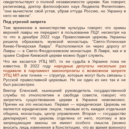
свидетельствует о полной независимости церкви. Как говорит,
религиовед, доктор философских наук Людмила Филиппович,
“они вычистили свой устав, убрав оттуда Россию, но Украину в
него не ввели”.
Под угрозой запрета
Тем временем в министерстве культуры говорят, что храмы
верхней лавры не передают в пользование ПЦУ, несмотря на
то что в декабре 2022 года Православная церковь Украины
решила образовать мужской монастырь “Свято-Успенская
Киево-Печерская Лавра”. Расположился он через дорогу от
Лавры — в Свято-Феодосеевском монастыре. В Лавре, как и в
храме Софии Киевской церкви можно будет служить.
Что же касается УПЦ МП, то ее судьба в Украине пока не
известна. В 2022 году
народные депутаты несколько раз
подавали в парламент законопроэкты о возможном запрете
УПЦ МП
или точнее — структур, которые могут быть связаны с
Русской православной церковью. Но ни один из них так и не
был рассмотрен.
Виктор Еленский, нынешний руководитель государственной
службы по этнополитике и свободе совести, говорит, что
запретить существование церкви в Украине невозможно.
Причин на это несколько. Первая — юридическая. Церковь не
является юридическим лицом, таковым есть каждая отдельная
община, монастырь, центр управления. Вторая — государство
декларирует, что церковь отделена от него, поэтому и все
запрещающие законы не имеют особого смысла (можно
вносить лишь изменения в Конституцию, что во время военного