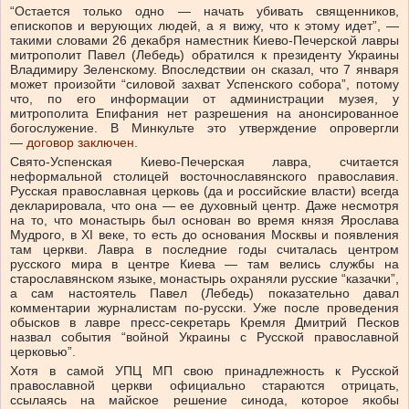
“Остается только одно — начать убивать священников,
епископов и верующих людей, а я вижу, что к этому идет”, —
такими словами 26 декабря наместник Киево-Печерской лавры
митрополит Павел (Лебедь) обратился к президенту Украины
Владимиру Зеленскому. Впоследствии он сказал, что 7 января
может произойти “силовой захват Успенского собора”, потому
что, по его информации от администрации музея, у
митрополита Епифания нет разрешения на анонсированное
богослужение. В Минкульте это утверждение опровергли
—
договор заключен
.
Свято-Успенская Киево-Печерская лавра, считается
неформальной столицей восточнославянского православия.
Русская православная церковь (да и российские власти) всегда
декларировала, что она — ее духовный центр. Даже несмотря
на то, что монастырь был основан во время князя Ярослава
Мудрого, в XI веке, то есть до основания Москвы и появления
там церкви. Лавра в последние годы считалась центром
русского мира в центре Киева — там велись службы на
старославянском языке, монастырь охраняли русские “казачки”,
а сам настоятель Павел (Лебедь) показательно давал
комментарии журналистам по-русски. Уже после проведения
обысков в лавре пресс-секретарь Кремля Дмитрий Песков
назвал события “войной Украины с Русской православной
церковью”.
Хотя в самой УПЦ МП свою принадлежность к Русской
православной церкви официально стараются отрицать,
ссылаясь на майское решение синода, которое якобы