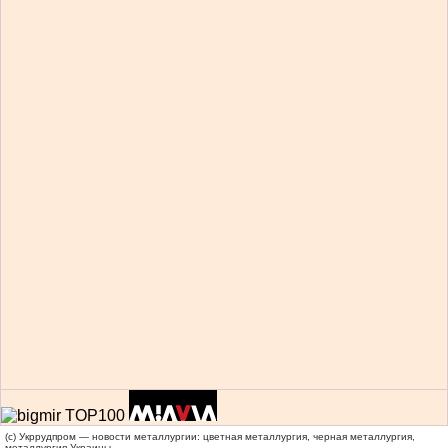
(c) Укррудпром — новости металлургии: цветная металлургия, черная металлургия,
металлургия Украины