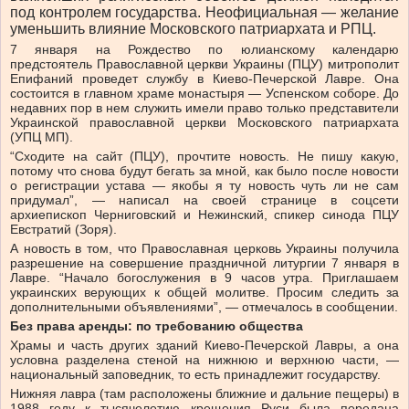
под контролем государства. Неофициальная — желание
уменьшить влияние Московского патриархата и РПЦ.
7 января на Рождество по юлианскому календарю
предстоятель Православной церкви Украины (ПЦУ) митрополит
Епифаний проведет службу в Киево-Печерской Лавре. Она
состоится в главном храме монастыря — Успенском соборе. До
недавних пор в нем служить имели право только представители
Украинской православной церкви Московского патриархата
(УПЦ МП).
“Сходите на сайт (ПЦУ), прочтите новость. Не пишу какую,
потому что снова будут бегать за мной, как было после новости
о регистрации устава — якобы я ту новость чуть ли не сам
придумал”, — написал на своей странице в соцсети
архиепископ Черниговский и Нежинский, спикер синода ПЦУ
Евстратий (Зоря).
А новость в том, что Православная церковь Украины получила
разрешение на совершение праздничной литургии 7 января в
Лавре. “Начало богослужения в 9 часов утра. Приглашаем
украинских верующих к общей молитве. Просим следить за
дополнительными объявлениями”, — отмечалось в сообщении.
Без права аренды: по требованию общества
Храмы и часть других зданий Киево-Печерской Лавры, а она
условна разделена стеной на нижнюю и верхнюю части, —
национальный заповедник, то есть принадлежит государству.
Нижняя лавра (там расположены ближние и дальние пещеры) в
1988 году к тысячелетию крещения Руси была передана