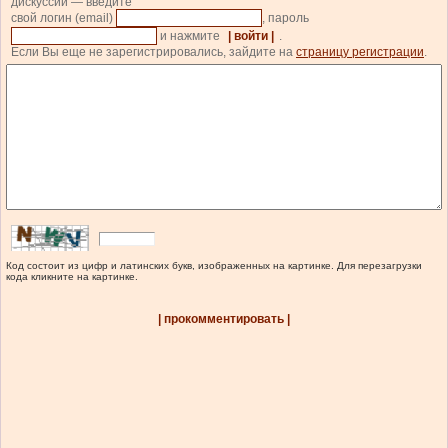
дискуссии — введите
свой логин (email)
, пароль
и нажмите
| войти |
.
Если Вы еще не зарегистрировались, зайдите на
страницу регистрации
.
Код состоит из цифр и латинских букв, изображенных на картинке. Для перезагрузки
кода кликните на картинке.
| прокомментировать |