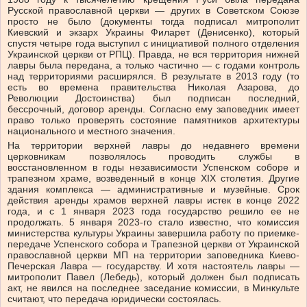
Русской православной церкви — других в Советском Союзе
просто не было (документы тогда подписал митрополит
Киевский и экзарх Украины Филарет (Денисенко), который
спустя четыре года выступил с инициативой полного отделения
Украинской церкви от РПЦ). Правда, не вся территория нижней
лавры была передана, а только частично — с годами контроль
над территориями расширялся. В результате в 2013 году (то
есть во времена правительства Николая Азарова, до
Революции Достоинства) был подписан последний,
бессрочный, договор аренды. Согласно ему заповедник имеет
право только проверять состояние памятников архитектуры
национального и местного значения.
На территории верхней лавры до недавнего времени
церковникам позволялось проводить службы в
восстановленном в годы независимости Успенском соборе и
трапезном храме, возведенный в конце ХІХ столетия. Другие
здания комплекса — административные и музейные. Срок
действия аренды храмов верхней лавры истек в конце 2022
года, и с 1 января 2023 года государство решило ее не
продолжать. 5 января 2023-го стало известно, что комиссия
министерства культуры Украины завершила работу по приемке-
передаче Успенского собора и Трапезной церкви от Украинской
православной церкви МП на территории заповедника Киево-
Печерская Лавра — государству. И хотя настоятель лавры —
митрополит Павел (Лебедь), который должен был подписать
акт, не явился на последнее заседание комиссии, в Минкульте
считают, что передача юридически состоялась.