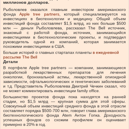
миллионов долларов.
Рыболовлев оказался главным инвестором американского
фонда
Apple tree partners
, который специализируется на
инвестициях в биотехнологии и медицину. Общий объем
инвестиций фонда составляет $1,5 млрд, из них больше $500
млн — деньги Рыболовлева, рассказал The Bell источник,
знакомый с работой фонда, источник, занимающийся
инвестициями в биотехнологические проекты, и подтвердил
руководитель одной из компаний, которая занимается
похожими инвестициями в США.
Больше историй о главных стартапах планеты
в ежедневной
рассылке The Bell
Детали
В портфеле Apple tree partners — компании, занимающиеся
разработкой лекарственных препаратов для лечения
онкологии, бронхиальной астмы, лекарственной опиоидной
зависимости, офтальмологических и генетических заболеваний
и т.д. Представитель Рыболовлева Дмитрий Чечкин сказал, что
не может комментировать инвестиции family office.
Большинство проектов фонда пока находятся на ранней
стадии, но $1,5 млрд — крупная сумма для этой сферы.
Совокупный объем инвестиций среднего фонда в этой отрасли
составляет порядка $500-700 млн, говорит глава американского
биотехнологического фонда Atem Антон Гопка. Доходность
успешных фондов со схожим профилем он оценивает
примерно в 20% в год.