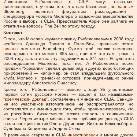
Инвестиции Рыболовлева в США могут оказаться
рискованными, с учетом того, что сам бизнесмен, по
данным
Bloomberg, является фигурантом расследования
спецпрокурора Роберта Мюллера о возможном вмешательстве
России в выборы в США. Представитель Apple tree partners не
ответил на вопросы The Bell по этому поводу.
Контекст
О том, что Мюллер изучает покупку Рыболовлевым в 2008 году
особняка Дональда Трампа в Палм-Бич, прошлым летом
писало
агентство Bloomberg. Сумма этой сделки составила
рекордные на тот момент $95 млн, при том что сам Трамп в
2004 году заплатил за эту недвижимость $41 млн. Результатов
расследования Мюллера пока нет. А Рыболовлев после
продажи “Уракалия” сделал целый ряд и других дорогостоящих
приобретений — например, он стал владельцем футбольного
клуба Monaco и греческих островов, принадлежавших ранее
миллиардеру Аристотелю Онассису.
Кроме того, Рыболовлев — вместе с еще 95 участниками
первой сотни русского Forbes — вошел в так называемый
“кремлевский доклад”
, составленный минфином США. Санкции
на его участников автоматически не распространяются, но
составлялся он именно для того, чтобы проанализировать, кто
из российских бизнесменов может попасть в санкционные
списки. Через четыре месяца после публикации доклада США
ввели санкции против Олега Дерипаски, Виктора Вексельберга,
Сулеймана Керимова и Андрея Скоча.
В различные стартапы в США
инвестировали
и многие другие