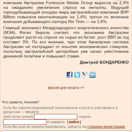
компании Австралии Fortescue Metals Group выросла на 2,3%
на ожиданиях увеличения спроса на металлы. Ведущий
горнодобывающий концерн мира австралийская компания BHP
Billiton повысила капитализацию на 1,4%, третья по величине
компания добывающего сектора Rio Tinto — на 2,6%.
Главный экономист Международного энергетического агентства
(МЭА) Фатих Бироль считает, что экономика Австралии
продолжит расти на спросе на сырье из Китая: рост ВВП за год
составит 3%. По его мнению, при этом банковская система
Австралии не пострадает от изъятия экономических стимулов,
поскольку австралийский центробанк уже начал ужесточение
денежной политики и повышает ставки.
Дмитрий БОНДАРЕНКО
версия для печати >>
Что скажете, Аноним?
Если Вы зарегистрированный пользователь и хотите участвовать в
дискуссии — введите
свой логин (email)
, пароль
и нажмите
| войти |
.
Если Вы еще не зарегистрировались, зайдите на
страницу регистрации
.