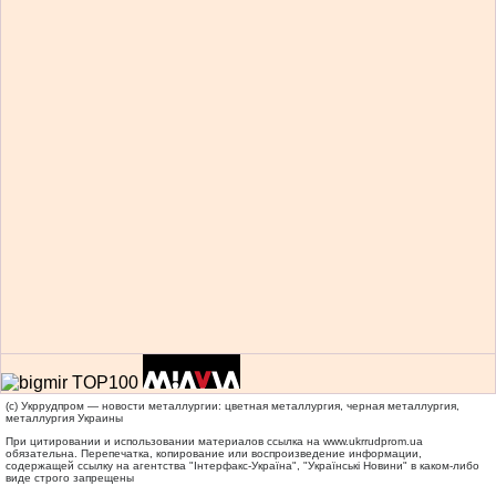
(c) Укррудпром — новости металлургии: цветная металлургия, черная металлургия,
металлургия Украины
При цитировании и использовании материалов ссылка на
www.ukrrudprom.ua
обязательна. Перепечатка, копирование или воспроизведение информации,
содержащей ссылку на агентства "Iнтерфакс-Україна", "Українськi Новини" в каком-либо
виде строго запрещены