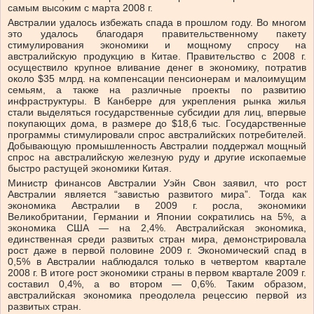
самым высоким с марта 2008 г.
Австралии удалось избежать спада в прошлом году. Во многом
это удалось благодаря правительственному пакету
стимулирования экономики и мощному спросу на
австралийскую продукцию в Китае. Правительство с 2008 г.
осуществило крупное вливание денег в экономику, потратив
около $35 млрд. на компенсации пенсионерам и малоимущим
семьям, а также на различные проекты по развитию
инфраструктуры. В Канберре для укрепления рынка жилья
стали выделяться государственные субсидии для лиц, впервые
покупающих дома, в размере до $18,6 тыс. Государственные
программы стимулировали спрос австралийских потребителей.
Добывающую промышленность Австралии поддержал мощный
спрос на австралийскую железную руду и другие ископаемые
быстро растущей экономики Китая.
Министр финансов Австралии Уэйн Свон заявил, что рост
Австралии является “завистью развитого мира”. Тогда как
экономика Австралии в 2009 г. росла, экономики
Великобритании, Германии и Японии сократились на 5%, а
экономика США — на 2,4%. Австралийская экономика,
единственная среди развитых стран мира, демонстрировала
рост даже в первой половине 2009 г. Экономический спад в
0,5% в Австралии наблюдался только в четвертом квартале
2008 г. В итоге рост экономики страны в первом квартале 2009 г.
составил 0,4%, а во втором — 0,6%. Таким образом,
австралийская экономика преодолела рецессию первой из
развитых стран.