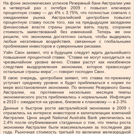
На фоне экономических успехов Резервный банк Австралии уже
в четвертый раз с октября 2009 г. повысил ключевую
процентную ставку — до 4% с 3,75%, что полностью совпало с
ожиданиями рынка. Австралийский центробанк повысил
процентную ставку после того, как на предыдущем заседании
финансовые власти страны решили взять паузу, сохранив
стоимость заимствований без изменений. Теперь же они
решили, что экономика достаточно сильна, чтобы выдержать
любые негативные воздействия, связанные с глобальными
проблемами инвесторов и суверенными рисками.
Уэйн Свон заявил, что в будущем следует ждать дальнейшего
повышения процентной ставки. “Ставки не могут находиться на
чрезвычайном уровне вечно. Ставки растут как неизбежное
следствие выздоровления экономики, которое превосходит
остальные страны мира”,— говорит господин Свон.
В свою очередь, центробанк заявил, что ставка по-прежнему
уступает среднему уровню и будет приближаться к норме по
мере восстановления экономики. По мнению Резервного банка
Австралии, на протяжении нескольких месяцев темпы
экономического роста приближались к нормальным. Инфляция
в 2010 г. ожидается на уровне, близком к плановому — в 2-3%.
Данные о быстром росте австралийской экономики в 2009 г.
отразились на интересе инвесторов и капитализации компаний
Австралии. Цена акций National Australia Bank увеличилась на
2,4% после опубликования статданных о том, что темпы роста
экономики Австралии были максимальными за последние два
года. Рыночная стоимость третьей по величине железорудной