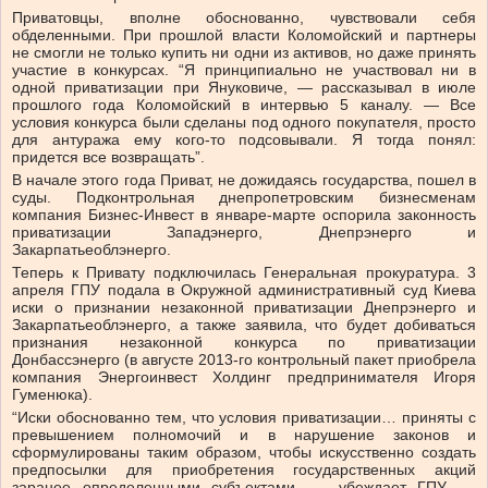
Приватовцы, вполне обоснованно, чувствовали себя
обделенными. При прошлой власти Коломойский и партнеры
не смогли не только купить ни одни из активов, но даже принять
участие в конкурсах. “Я принципиально не участвовал ни в
одной приватизации при Януковиче, — рассказывал в июле
прошлого года Коломойский в интервью 5 каналу. — Все
условия конкурса были сделаны под одного покупателя, просто
для антуража ему кого-то подсовывали. Я тогда понял:
придется все возвращать”.
В начале этого года Приват, не дожидаясь государства, пошел в
суды. Подконтрольная днепропетровским бизнесменам
компания Бизнес-Инвест в январе-марте оспорила законность
приватизации Западэнерго, Днепрэнерго и
Закарпатьеоблэнерго.
Теперь к Привату подключилась Генеральная прокуратура. 3
апреля ГПУ подала в Окружной административный суд Киева
иски о признании незаконной приватизации Днепрэнерго и
Закарпатьеоблэнерго, а также заявила, что будет добиваться
признания незаконной конкурса по приватизации
Донбассэнерго (в августе 2013-го контрольный пакет приобрела
компания Энергоинвест Холдинг предпринимателя Игоря
Гуменюка).
“Иски обоснованно тем, что условия приватизации… приняты с
превышением полномочий и в нарушение законов и
сформулированы таким образом, чтобы искусственно создать
предпосылки для приобретения государственных акций
заранее определенными субъектами, — убеждает ГПУ. —