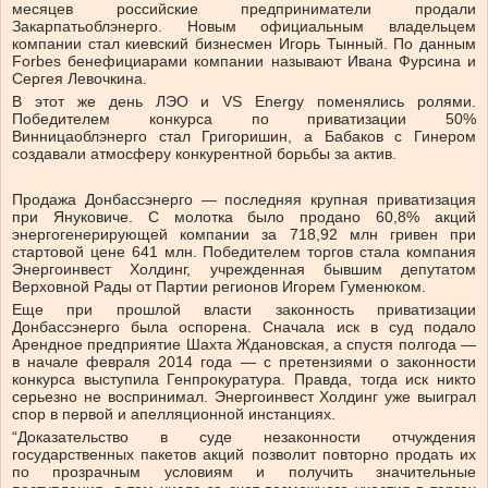
месяцев российские предприниматели продали
Закарпатьоблэнерго. Новым официальным владельцем
компании стал киевский бизнесмен Игорь Тынный. По данным
Forbes бенефициарами компании называют Ивана Фурсина и
Сергея Левочкина.
В этот же день ЛЭО и VS Energy поменялись ролями.
Победителем конкурса по приватизации 50%
Винницаоблэнерго стал Григоришин, а Бабаков с Гинером
создавали атмосферу конкурентной борьбы за актив.
Продажа Донбассэнерго — последняя крупная приватизация
при Януковиче. С молотка было продано 60,8% акций
энергогенерирующей компании за 718,92 млн гривен при
стартовой цене 641 млн. Победителем торгов стала компания
Энергоинвест Холдинг, учрежденная бывшим депутатом
Верховной Рады от Партии регионов Игорем Гуменюком.
Еще при прошлой власти законность приватизации
Донбассэнерго была оспорена. Сначала иск в суд подало
Арендное предприятие Шахта Ждановская, а спустя полгода —
в начале февраля 2014 года — с претензиями о законности
конкурса выступила Генпрокуратура. Правда, тогда иск никто
серьезно не воспринимал. Энергоинвест Холдинг уже выиграл
спор в первой и апелляционной инстанциях.
“Доказательство в суде незаконности отчуждения
государственных пакетов акций позволит повторно продать их
по прозрачным условиям и получить значительные