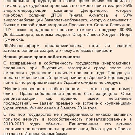
Генеральная прокуратура в своем пресс-релизе сообщила о
начале двух судебных процессов по отмене приватизации 25%
энергогенерирующей компании Днепрэнерго, которые
приобрел холдинг ДТЭК Рината Ахметова и 50%
энергоснабжающей Закарпатьеоблэнерго, которую связывают с
бывшим главой администрации Президента Сергея Левочкина.
ГПУ также продолжает попытки отменить продажу 60,8%
Донбассэнерго, которым владеет ЭнергоИнвест Холдинг Игоря
Гуменюка.
ЛІГАБізнесІнформ проанализировала, стоит ли властям
затевать реприватизацию и к чему это может привести.
Несвященное право собственности
О возвращении в собственность государства энергоактивов,
проданных при Януковиче, заговорили сразу после его
смещения с должности в начале прошлого года. Правда уже
тогда свежеиспеченный премьер-министр Арсений Яценюк дал
понять, что реприватизации в Украине ожидать не следует.
“Неприкосновенность собственности — это вопрос номер
один… Право собственности должно быть защищено. Опыт
реприватизации, как правило, имеет негативные
последствия”, — заявил премьер на встрече с крупнейшими
украинскими бизнесменами 3 марта 2014 года.
С тех пор государство не предпринимало никаких активных
попыток вернуть в госсобственность приватизированные в
2010-2013 годах объекты. Единственным, кто активно
настаивал на незаконности приватизации, была группа Приват
во главе с Игорем Коломойским.