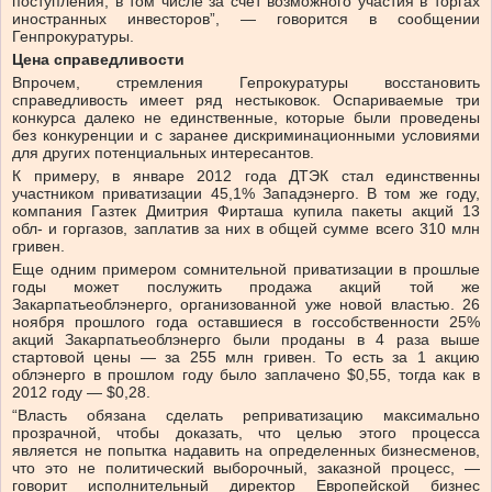
поступления, в том числе за счет возможного участия в торгах
иностранных инвесторов”, — говорится в сообщении
Генпрокуратуры.
Цена справедливости
Впрочем, стремления Гепрокуратуры восстановить
справедливость имеет ряд нестыковок. Оспариваемые три
конкурса далеко не единственные, которые были проведены
без конкуренции и с заранее дискриминационными условиями
для других потенциальных интересантов.
К примеру, в январе 2012 года ДТЭК стал единственны
участником приватизации 45,1% Западэнерго. В том же году,
компания Газтек Дмитрия Фирташа купила пакеты акций 13
обл- и горгазов, заплатив за них в общей сумме всего 310 млн
гривен.
Еще одним примером сомнительной приватизации в прошлые
годы может послужить продажа акций той же
Закарпатьеоблэнерго, организованной уже новой властью. 26
ноября прошлого года оставшиеся в госсобственности 25%
акций Закарпатьеоблэнерго были проданы в 4 раза выше
стартовой цены — за 255 млн гривен. То есть за 1 акцию
облэнерго в прошлом году было заплачено $0,55, тогда как в
2012 году — $0,28.
“Власть обязана сделать реприватизацию максимально
прозрачной, чтобы доказать, что целью этого процесса
является не попытка надавить на определенных бизнесменов,
что это не политический выборочный, заказной процесс, —
говорит исполнительный директор Европейской бизнес