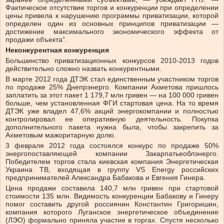
Фактическое отсутствие торгов и конкуренции при определении
цены привела к нарушению программы приватизации, которой
определен один из основных принципов приватизации —
достижение максимального экономического эффекта от
продажи объекта”.
Неконкурентная конкуренция
Большинство приватизационных конкурсов 2010-2013 годов
действительно сложно назвать конкурентными.
В марте 2012 года ДТЭК стал единственным участником торгов
по продаже 25% Днепрэнерго. Компании Ахметова пришлось
заплатить за этот пакет 1 179,7 млн гривен — на 100 000 гривен
больше, чем установленная ФГИ стартовая цена. На то время
ДТЭК уже владел 47,6% акций энергокомпании и полностью
контролировал ее оперативную деятельность. Покупка
дополнительного пакета нужна была, чтобы закрепить за
Ахметовым мажоритарную долю.
3 февраля 2012 года состоялся конкурс по продаже 50%
энергопоставляющей компании Закарпатьеоблэнерго.
Победителем торгов стала киевская компания Энергетическая
Украина ТВ, входящая в группу VS Energy российских
предпринимателей Александра Бабакова и Евгения Гинера.
Цена продажи составила 140,7 млн гривен при стартовой
стоимости 135 млн. Видимость конкуренции Бабакову и Гинеру
помог составить другой россиянин Константин Григоришин,
компания которого Луганское энергетическое объединение
(ЛЭО) формально приняла участие в торгах. Спустя несколько