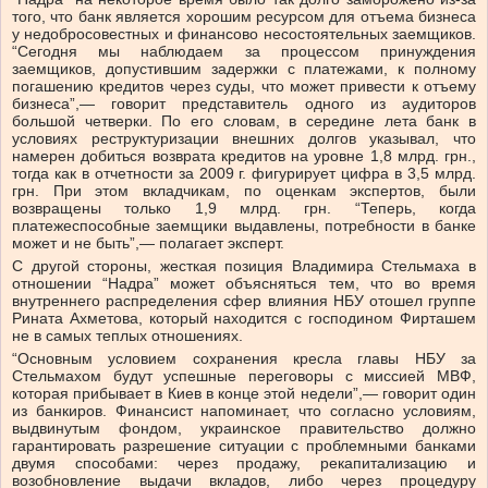
того, что банк является хорошим ресурсом для отъема бизнеса
у недобросовестных и финансово несостоятельных заемщиков.
“Сегодня мы наблюдаем за процессом принуждения
заемщиков, допустившим задержки с платежами, к полному
погашению кредитов через суды, что может привести к отъему
бизнеса”,— говорит представитель одного из аудиторов
большой четверки. По его словам, в середине лета банк в
условиях реструктуризации внешних долгов указывал, что
намерен добиться возврата кредитов на уровне 1,8 млрд. грн.,
тогда как в отчетности за 2009 г. фигурирует цифра в 3,5 млрд.
грн. При этом вкладчикам, по оценкам экспертов, были
возвращены только 1,9 млрд. грн. “Теперь, когда
платежеспособные заемщики выдавлены, потребности в банке
может и не быть”,— полагает эксперт.
С другой стороны, жесткая позиция Владимира Стельмаха в
отношении “Надра” может объясняться тем, что во время
внутреннего распределения сфер влияния НБУ отошел группе
Рината Ахметова, который находится с господином Фирташем
не в самых теплых отношениях.
“Основным условием сохранения кресла главы НБУ за
Стельмахом будут успешные переговоры с миссией МВФ,
которая прибывает в Киев в конце этой недели”,— говорит один
из банкиров. Финансист напоминает, что согласно условиям,
выдвинутым фондом, украинское правительство должно
гарантировать разрешение ситуации с проблемными банками
двумя способами: через продажу, рекапитализацию и
возобновление выдачи вкладов, либо через процедуру