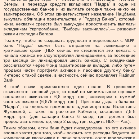
Вегеры, в переводе средств вкладчиков “Надра” в один из
государственных банков и их выплате сегодня также никто не
заинтересован. Об этом свидетельствует нежелание Нацбанка
выкупать облигации правительства у “Родовiд Банка”, который
из-за нехватки средств был вынужден приостановить выплаты
вкладчикам Укрпромбанка. “Выборы закончились”,— разводит
руками господин Вегера.
Поэтому, чтобы не создавать трудности в переговорах с МВФ,
банк “Надра” может быть отправлен на ликвидацию в
кратчайшие сроки (НБУ сейчас не стесняется это делать: с
начала кризиса не злоупотребляя ликвидациями, за последние
три месяца он ликвидировал шесть банков). С вкладчиками
рассчитаются через Фонд гарантирования вкладов, либо путем
продажи части портфеля активов и пассивов другому банку.
Интерес к такой сделке, в частности, сейчас проявляет Platinum
Bank.
В этой связи примечателен один нюанс. В гривневом
эквиваленте внешний долг, который по минимальным оценкам
составляет эквивалент 6,8 млрд. грн., соизмерим с суммой
частных вкладов (6,875 млрд. грн.). При этом дыра в балансе
“Надра”, по оценкам временного администратора Валентины
Жуковской, а также по расчетам Кабмина, составляет 7,5-8
млрд. грн. (для санации банка 6 млрд. грн. должен был
предоставить инвестор, еще 2 млрд. грн. ссудить НБУ.— Авт.).
Таким образом, если банк будет ликвидирован, то его активов
вполне хватит для того, чтобы покрыть все расходы бюджета на
компенсации вкладчикам и даже заплатить долги юридическим