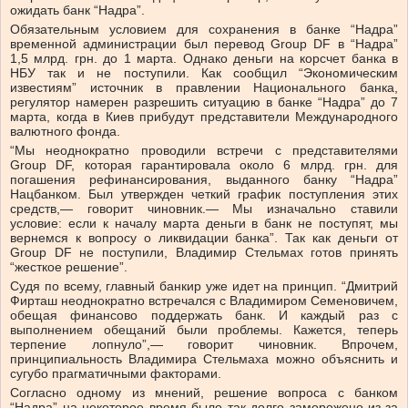
ожидать банк “Надра”.
Обязательным условием для сохранения в банке “Надра”
временной администрации был перевод Group DF в “Надра”
1,5 млрд. грн. до 1 марта. Однако деньги на корсчет банка в
НБУ так и не поступили. Как сообщил “Экономическим
известиям” источник в правлении Национального банка,
регулятор намерен разрешить ситуацию в банке “Надра” до 7
марта, когда в Киев прибудут представители Международного
валютного фонда.
“Мы неоднократно проводили встречи с представителями
Group DF, которая гарантировала около 6 млрд. грн. для
погашения рефинансирования, выданного банку “Надра”
Нацбанком. Был утвержден четкий график поступления этих
средств,— говорит чиновник.— Мы изначально ставили
условие: если к началу марта деньги в банк не поступят, мы
вернемся к вопросу о ликвидации банка”. Так как деньги от
Group DF не поступили, Владимир Стельмах готов принять
“жесткое решение”.
Судя по всему, главный банкир уже идет на принцип. “Дмитрий
Фирташ неоднократно встречался с Владимиром Семеновичем,
обещая финансово поддержать банк. И каждый раз с
выполнением обещаний были проблемы. Кажется, теперь
терпение лопнуло”,— говорит чиновник. Впрочем,
принципиальность Владимира Стельмаха можно объяснить и
сугубо прагматичными факторами.
Согласно одному из мнений, решение вопроса с банком
“Надра” на некоторое время было так долго заморожено из-за