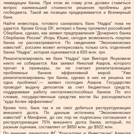
ликвидации банка. При этом во главу угла должен ставиться
вопрос наименьшей стоимости решения проблемы для
госбюджета. Такой же позиции придерживается и Всемирный
банк.
Найти инвестора, готового санировать банк “Надра” пока не
удается. Кроме Group DF, интерес к банку проявлял российский
Сбербанк, однако, как заявил предправления “Дочернего банка
Сбербанка России” Игорь Юшко, сегодня возможность покупки
банка не рассматривается. По сведениям “Экономических
известий”, россиян может интересовать только сеть отделений
банка “Надра”, которая оценивается в 650 млн. грн.
Рекапитализировать же банк “Надра” при Викторе Януковиче
никто не собирается. Как заявил Николай Азаров, которого
прочат в премьеры, он не считает рекапитализацию
проблемных банков эффективной мерой. “Уже
рекапитализированы три банка, однако в них не решена ни
одна проблема”,— заявил господин Азаров. Государство
проводит выдачу депозитов за счет бюджетных средств,
поддерживая работу неплатежеспособных банков. По его
словам, государственные средства могли бы расходоваться
“куда более эффективно”.
Кроме того, банк так и не смог добиться реструктуризации
внешнего долга. По данным источника “Экономических
известий” в Минфине, до сих пор не подписаны соглашения о
реструктуризации 75% внешнего долга банка, который, по
разным оценкам, составляет от $850 млн. до $922 млн.
По мнению директора ФГ “Консалтинг и Инвестиции” Алексея