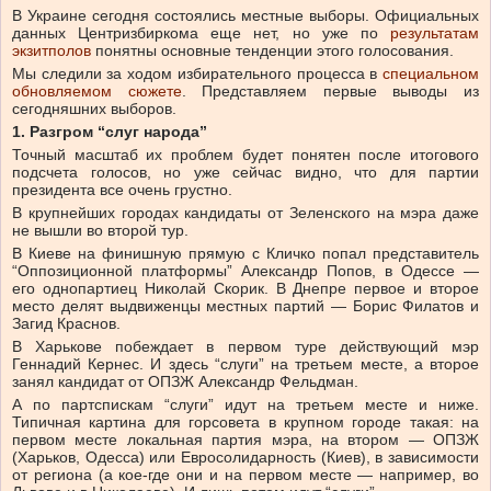
В Украине сегодня состоялись местные выборы. Официальных
данных Центризбиркома еще нет, но уже по
результатам
экзитполов
понятны основные тенденции этого голосования.
Мы следили за ходом избирательного процесса в
специальном
обновляемом сюжете
. Представляем первые выводы из
сегодняшних выборов.
1. Разгром “слуг народа”
Точный масштаб их проблем будет понятен после итогового
подсчета голосов, но уже сейчас видно, что для партии
президента все очень грустно.
В крупнейших городах кандидаты от Зеленского на мэра даже
не вышли во второй тур.
В Киеве на финишную прямую с Кличко попал представитель
“Оппозиционной платформы” Александр Попов, в Одессе —
его однопартиец Николай Скорик. В Днепре первое и второе
место делят выдвиженцы местных партий — Борис Филатов и
Загид Краснов.
В Харькове побеждает в первом туре действующий мэр
Геннадий Кернес. И здесь “слуги” на третьем месте, а второе
занял кандидат от ОПЗЖ Александр Фельдман.
А по партспискам “слуги” идут на третьем месте и ниже.
Типичная картина для горсовета в крупном городе такая: на
первом месте локальная партия мэра, на втором — ОПЗЖ
(Харьков, Одесса) или Евросолидарность (Киев), в зависимости
от региона (а кое-где они и на первом месте — например, во