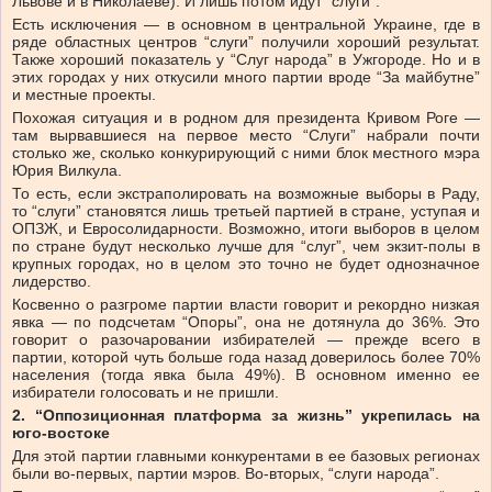
Львове и в Николаеве). И лишь потом идут “слуги”.
Есть исключения — в основном в центральной Украине, где в
ряде областных центров “слуги” получили хороший результат.
Также хороший показатель у “Слуг народа” в Ужгороде. Но и в
этих городах у них откусили много партии вроде “За майбутне”
и местные проекты.
Похожая ситуация и в родном для президента Кривом Роге —
там вырвавшиеся на первое место “Слуги” набрали почти
столько же, сколько конкурирующий с ними блок местного мэра
Юрия Вилкула.
То есть, если экстраполировать на возможные выборы в Раду,
то “слуги” становятся лишь третьей партией в стране, уступая и
ОПЗЖ, и Евросолидарности. Возможно, итоги выборов в целом
по стране будут несколько лучше для “слуг”, чем экзит-полы в
крупных городах, но в целом это точно не будет однозначное
лидерство.
Косвенно о разгроме партии власти говорит и рекордно низкая
явка — по подсчетам “Опоры”, она не дотянула до 36%. Это
говорит о разочаровании избирателей — прежде всего в
партии, которой чуть больше года назад доверилось более 70%
населения (тогда явка была 49%). В основном именно ее
избиратели голосовать и не пришли.
2. “Оппозиционная платформа за жизнь” укрепилась на
юго-востоке
Для этой партии главными конкурентами в ее базовых регионах
были во-первых, партии мэров. Во-вторых, “слуги народа”.