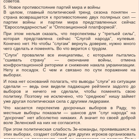
советов.
5. Новое противостояние партий мира и войны
В целом, главный политический тренд сезона понятен —
страна возвращается к противостоянию двух полярных сил —
партии войны и партии мира представленных сейчас
“Евросолидарностью” и “Оппозиционной платформой”.
При этом нельзя сказать, что перспективы у “третьей силы”,
которая представлена сейчас “Слугой народа”, нулевые.
Конечно нет. Но чтобы “слугам” вернуть доверие, нужно много
чего сделать и поменять. Во что верится с трудом.
“Слуги” провалили все инициативы, с которыми пытались
“сшивать страну” — окончание войны, отмена
конфронтационной риторики и снижение накала украинизации.
Нету и посадок. С чем и связано по сути поражение на
выборах.
И пока нет оснований полагать, что выводы “слуги” из ситуации
сделали — ведь они видели падающие рейтинги задолго до
выборов и ничего не сделали, чтобы поменять свою
политику. Поэтому не исключено, что “среднюю” нишу займет
уже другая политическая сила с другими лидерами.
Что касается перспектив досрочных выборов в Раду, то
местные выборы показали — шансов для “слуг народа” на
“досрочке” нет абсолютно никаких. А значит по своей доброй
воле Зеленский на них не согласится.
При этом политическая слабость Зе-команды, проявившаяся на
этих выборах, создает соблазн для других игроков организовать