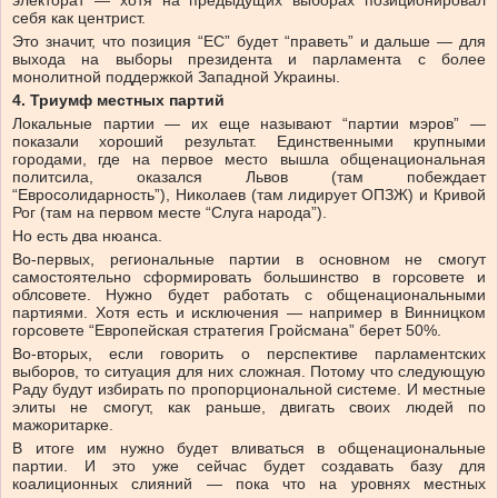
электорат — хотя на предыдущих выборах позиционировал
себя как центрист.
Это значит, что позиция “ЕС” будет “праветь” и дальше — для
выхода на выборы президента и парламента с более
монолитной поддержкой Западной Украины.
4. Триумф местных партий
Локальные партии — их еще называют “партии мэров” —
показали хороший результат. Единственными крупными
городами, где на первое место вышла общенациональная
политсила, оказался Львов (там побеждает
“Евросолидарность”), Николаев (там лидирует ОПЗЖ) и Кривой
Рог (там на первом месте “Слуга народа”).
Но есть два нюанса.
Во-первых, региональные партии в основном не смогут
самостоятельно сформировать большинство в горсовете и
облсовете. Нужно будет работать с общенациональными
партиями. Хотя есть и исключения — например в Винницком
горсовете “Европейская стратегия Гройсмана” берет 50%.
Во-вторых, если говорить о перспективе парламентских
выборов, то ситуация для них сложная. Потому что следующую
Раду будут избирать по пропорциональной системе. И местные
элиты не смогут, как раньше, двигать своих людей по
мажоритарке.
В итоге им нужно будет вливаться в общенациональные
партии. И это уже сейчас будет создавать базу для
коалиционных слияний — пока что на уровнях местных