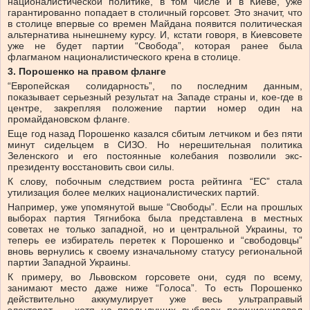
националистической политике, в том числе и в Киеве, уже
гарантированно попадает в столичный горсовет. Это значит, что
в столице впервые со времен Майдана появится политическая
альтернатива нынешнему курсу. И, кстати говоря, в Киевсовете
уже не будет партии “Свобода”, которая ранее была
флагманом националистического крена в столице.
3. Порошенко на правом фланге
“Европейская солидарность”, по последним данным,
показывает серьезный результат на Западе страны и, кое-где в
центре, закрепляя положение партии номер один на
промайдановском фланге.
Еще год назад Порошенко казался сбитым летчиком и без пяти
минут сидельцем в СИЗО. Но нерешительная политика
Зеленского и его постоянные колебания позволили экс-
президенту восстановить свои силы.
К слову, побочным следствием роста рейтинга “ЕС” стала
утилизация более мелких националистических партий.
Например, уже упомянутой выше “Свободы”. Если на прошлых
выборах партия Тягнибока была представлена в местных
советах не только западной, но и центральной Украины, то
теперь ее избиратель перетек к Порошенко и “свободовцы”
вновь вернулись к своему изначальному статусу региональной
партии Западной Украины.
К примеру, во Львовском горсовете они, судя по всему,
занимают место даже ниже “Голоса”. То есть Порошенко
действительно аккумулирует уже весь ультраправый