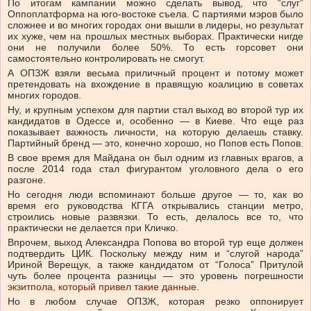
По итогам кампании можно сделать вывод, что “слуг”
Оппоплатформа на юго-востоке съела. С партиями мэров было
сложнее и во многих городах они вышли в лидеры, но результат
их хуже, чем на прошлых местных выборах. Практически нигде
они не получили более 50%. То есть горсовет они
самостоятельно контролировать не смогут.
А ОПЗЖ взяли весьма приличный процент и потому может
претендовать на вхождение в правящую коалицию в советах
многих городов.
Ну, и крупным успехом для партии стал выход во второй тур их
кандидатов в Одессе и, особенно — в Киеве. Что еще раз
показывает важность личности, на которую делаешь ставку.
Партийный бренд — это, конечно хорошо, но Попов есть Попов.
В свое время для Майдана он был одним из главных врагов, а
после 2014 года стал фигурантом уголовного дела о его
разгоне.
Но сегодня люди вспоминают больше другое — то, как во
время его руководства КГГА открывались станции метро,
строились новые развязки. То есть, делалось все то, что
практически не делается при Кличко.
Впрочем, выход Александра Попова во второй тур еще должен
подтвердить ЦИК. Поскольку между ним и “слугой народа”
Ириной Верещук, а также кандидатом от “Голоса” Притулой
чуть более процента разницы — это уровень погрешности
экзитпола, который привел такие данные
.
Но в любом случае ОПЗЖ, которая резко оппонирует