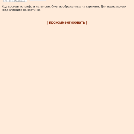
Код состоит из цифр и латинских букв, изображенных на картинке. Для перезагрузки
кода кликните на картинке.
| прокомментировать |