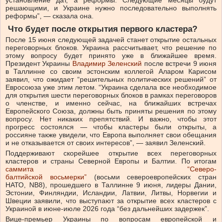
установление дат, а реформы. Следующие месяцы будут
решающими, и Украине нужно последовательно выполнять
реформы”, — сказала она.
Что будет после открытия первого кластера?
После 15 июня следующей задачей станет открытие остальных
переговорных блоков. Украина рассчитывает, что решение по
этому вопросу будет принято уже в ближайшее время.
Президент Украины
Владимир Зеленский
после встречи 9 июня
в Таллинне со своим эстонским коллегой Аларом Карисом
заявил, что ожидает “решительных политических решений” от
Евросоюза уже этим летом. “Украина сделала все необходимое
для открытия шести переговорных блоков в рамках переговоров
о членстве, и именно сейчас, на ближайших встречах
Европейского Союза, должны быть приняты решения по этому
вопросу. Нет никаких препятствий. И важно, чтобы этот
прогресс состоялся — чтобы кластеры были открыты, а
россияне также увидели, что Европа выполняет свои обещания
и не отказывается от своих интересов”, — заявил Зеленский.
Поддерживают скорейшее открытие всех переговорных
кластеров и страны Северной Европы и Балтии. По итогам
саммита “Северо-
балтийской восьмерки”
(восьми североевропейских стран
НАТО, NB8), прошедшего в Таллинне 9 июня, лидеры Дании,
Эстонии, Финляндии, Исландии, Латвии, Литвы, Норвегии и
Швеции заявили, что выступают за открытие всех кластеров с
Украиной в июне-июле 2026 года “без дальнейших задержек”.
Вице-премьер Украины по вопросам европейской и