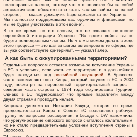
полноправных членов, потому что это повлекло бы за собой
автоматическое обязательство стать частью войны на вашей
стороне, — сказал докладчик Европарламента по Украине. —
Мы полностью поддерживаем вас оружием и финансами, но
мы не будем участвовать в этой войне”.
В то же время, по его словам, это не означает остановки
европейской интеграции Украины. “Во время войны вы не
будете полноправным членом. Но что мы можем делать в ходе
этого процесса — это шаг за шагом активировать те сферы, где
вы уже соответствуете критериям”, — указал Галер.
А как быть с оккупированными территориями?
Отдельным вопросом остается возможное вступление Украины
в ЕС в условиях, если часть ее территории и в дальнейшем
будет находиться под
российской оккупацией
. В Брюсселе
часто вспоминают опыт Кипра, который вступил в ЕС в 2004
году, несмотря на нерешенный территориальный вопрос —
северная часть острова с 1974 года оккупирована Турцией.
Однако в ЕС подчеркивают, что прямые параллели между
двумя странами проводить нельзя.
Кипрская дипломатка Нектария Какуци, которая во время
председательства Кипра в Совете ЕС возглавляет рабочую
группу по вопросам расширения, в беседе с DW напомнила,
что урегулирование кипрского вопроса считалось желательным,
но не стало предварительным условием вступления страны в
Евросоюз.
“Я думаю, Украина не должна быть заложницей этой дискуссии.