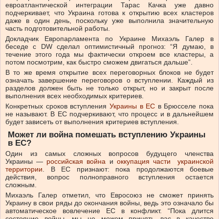
евроатлантической интеграции Тарас Качка уже давно
подчеркивает, что Украина готова к открытию всех кластеров
даже в один день, поскольку уже выполнила значительную
часть подготовительной работы.
Докладчик Европарламента по Украине Михаэль Галер в
беседе с DW сделал оптимистичный прогноз: “Я думаю, в
течение этого года мы фактически откроем все кластеры, а
потом посмотрим, как быстро сможем двигаться дальше”.
В то же время открытие всех переговорных блоков не будет
означать завершение переговоров о вступлении. Каждый из
разделов должен быть не только открыт, но и закрыт после
выполнения всех необходимых критериев.
Конкретных сроков вступления
Украины в ЕС
в Брюсселе пока
не называют. В ЕС подчеркивают, что процесс и в дальнейшем
будет зависеть от выполнения критериев вступления.
Может ли война помешать вступлению Украины
в ЕС?
Один из самых сложных вопросов будущего членства
Украины —
российская война
и
оккупация части украинской
территории
. В ЕС признают: пока продолжаются боевые
действия, вопрос полноправного вступления остается
сложным.
Михаэль Галер отметил, что Евросоюз не сможет принять
Украину в свои ряды до окончания войны, ведь это означало бы
автоматическое вовлечение ЕС в конфликт. “Пока длится
состояние войны, мы не можем принять вас в качестве