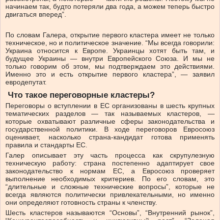
начинаем так, будто потеряли два года, а можем теперь быстро
двигаться вперед”.
По словам Галера, открытие первого кластера имеет не только
техническое, но и политическое значение. “Мы всегда говорили:
Украина относится к Европе. Украинцы хотят быть там, и
будущее Украины — внутри Европейского Союза. И мы не
только говорим об этом, мы подтверждаем это действиями.
Именно это и есть открытие первого кластера”, — заявил
евродепутат.
Что такое переговорные кластеры?
Переговоры о вступлении в ЕС организованы в шесть крупных
тематических разделов — так называемых кластеров, —
которые охватывают различные сферы законодательства и
государственной политики. В ходе переговоров Евросоюз
оценивает, насколько страна-кандидат готова применять
правила и стандарты ЕС.
Галер описывает эту часть процесса как скрупулезную
техническую работу: страна постепенно адаптирует свое
законодательство к нормам ЕС, а Евросоюз проверяет
выполнение необходимых критериев. По его словам, это
“длительные и сложные технические вопросы”, которые не
всегда являются политически привлекательными, но именно
они определяют готовность страны к членству.
Шесть кластеров называются “Основы”, “Внутренний рынок”,