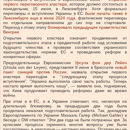
первого переговорного кластера
, которое должно состояться в
понедельник, 15 июня, в Люксембурге. Хотя формально
переговоры о вступлении Украины в ЕС
были начаты также в
Люксембурге еще в июне 2024 года
, фактические переговоры
по отдельным направлениям до сих пор не стартовали.
Переход к этому этапу
блокировало предыдущее правительство
Венгрии
.
Открытие первого кластера означает продвижение от
подготовительного этапа к предметной работе над условиями
будущего членства: к проверке соответствия украинского
законодательства нормам ЕС и проведению реформ в
конкретных сферах.
Председательница Еврокомиссии
Урсула фон дер Ляйен
(Ursula von der Leyen), представляя 9 июня в Брюсселе
новый
пакет санкций против России
, назвала открытие первого
кластера переходом к “следующему этапу процесса
вступления”. “Украина выполнила свою часть работы. Теперь
настало время выполнить нашу”, — заявила она, подчеркнув,
что Киев продолжает проводить реформы даже во время
войны.
При этом и в ЕС, и в Украине отмечают, что, несмотря на
длительную блокировку, за предыдущие два года была
проделана немалая подготовительная работа. Так, докладчик
Европарламента по Украине Михаэль Галер (Michael Gahler) в
беседе с DW отметил: “Эти два года не были потрачены зря. За
кулисами процесса скрининга многие вопросы уже были
рассмотрены, а некоторые — частично решены. Поэтому мы не