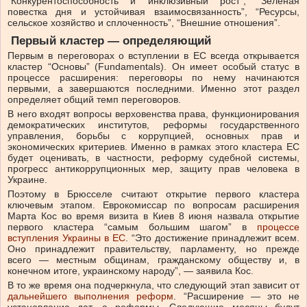
“Конкурентоспособность и инклюзивный рост”, “Зеленая
повестка дня и устойчивая взаимосвязанность”, “Ресурсы,
сельское хозяйство и сплоченность”, “Внешние отношения”.
Первый кластер — определяющий
Первым в переговорах о вступлении в ЕС всегда открывается
кластер “Основы” (Fundamentals). Он имеет особый статус в
процессе расширения: переговоры по нему начинаются
первыми, а завершаются последними. Именно этот раздел
определяет общий темп переговоров.
В него входят вопросы верховенства права, функционирования
демократических институтов, реформы государственного
управления, борьбы с коррупцией, основных прав и
экономических критериев. Именно в рамках этого кластера ЕС
будет оценивать, в частности, реформу судебной системы,
прогресс антикоррупционных мер, защиту прав человека в
Украине.
Поэтому в Брюсселе считают открытие первого кластера
ключевым этапом. Еврокомиссар по вопросам расширения
Марта Кос во время визита в Киев 8 июня назвала открытие
первого кластера “самым большим шагом” в
процессе
вступления Украины в ЕС
. “Это достижение принадлежит всем.
Оно принадлежит правительству, парламенту, но прежде
всего — местным общинам, гражданскому обществу и, в
конечном итоге, украинскому народу”, — заявила Кос.
В то же время она подчеркнула, что следующий этап зависит от
дальнейшего выполнения реформ
. “Расширение — это не