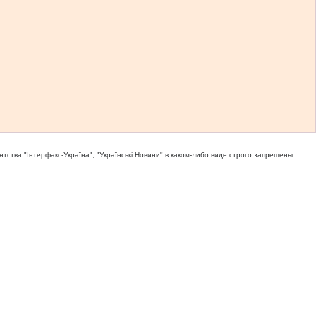
тва "Iнтерфакс-Україна", "Українськi Новини" в каком-либо виде строго запрещены