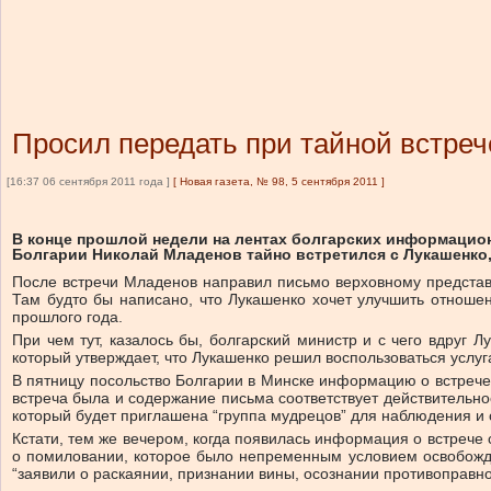
Просил передать при тайной встреч
[16:37 06 сентября 2011 года ]
[
Новая газета, № 98, 5 сентября 2011
]
В конце прошлой недели на лентах болгарских информацио
Болгарии Николай Младенов тайно встретился с Лукашенко,
После встречи Младенов направил письмо верховному представ
Там будто бы написано, что Лукашенко хочет улучшить отноше
прошлого года.
При чем тут, казалось бы, болгарский министр и с чего вдруг 
который утверждает, что Лукашенко решил воспользоваться услуг
В пятницу посольство Болгарии в Минске информацию о встрече (
встреча была и содержание письма соответствует действительно
который будет приглашена “группа мудрецов” для наблюдения и 
Кстати, тем же вечером, когда появилась информация о встрече
о помиловании, которое было непременным условием освобожд
“заявили о раскаянии, признании вины, осознании противоправно