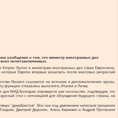
ое сообщение о том, что министр иностранных дел
 всех политзаключенных.
и Кэтрин Эштон и министрам иностранных дел стран Евросоюза.
на которые Европа впервые решилась после массовых репрессий
тство Reuters ссылается на источник в дипломатических кругах,
эту функцию отказались выполнять Италия и Литва.
же дня МИД Болгарии опровергло уже посольство, подтвердив, что
 круглый стол с оппозицией для обсуждения будущего страны, на
етверо “декабристов”. Все они под давлением написали прошения
недчик, Дмитрий Доронин, Алесь Киркевич и Андрей Протасеня