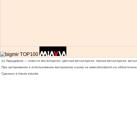
(c) Укррудпром — новости металлургии: цветная металлургия, черная металлургия, мета
При цитировании и использовании материалов ссылка на
www.ukrrudprom.ua
обязательна.
Сделано в miavia estudia.