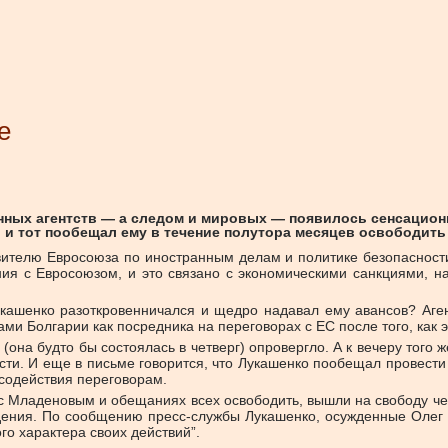
е
нных агентств — а следом и мировых — появилось сенсационн
 и тот пообещал ему в течение полутора месяцев освободить
ителю Евросоюза по иностранным делам и политике безопасност
ния с Евросоюзом, и это связано с экономическими санкциями, 
Лукашенко разоткровенничался и щедро надавал ему авансов? Аген
ами Болгарии как посредника на переговорах с ЕС после того, как 
она будто бы состоялась в четверг) опровергло. А к вечеру того 
сти. И еще в письме говорится, что Лукашенко пообещал провести
содействия переговорам.
 с Младеновым и обещаниях всех освободить, вышли на свободу ч
ения. По сообщению пресс-службы Лукашенко, осужденные Олег Г
го характера своих действий”.