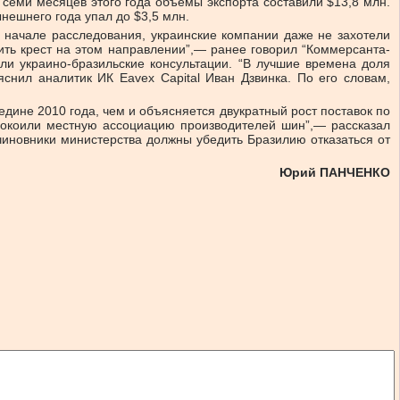
 семи месяцев этого года объемы экспорта составили $13,8 млн.
нешнего года упал до $3,5 млн.
о начале расследования, украинские компании даже не захотели
ить крест на этом направлении”,— ранее говорил “Коммерсанта-
ли украино-бразильские консультации. “В лучшие времена доля
нил аналитик ИК Eavex Capital Иван Дзвинка. По его словам,
дине 2010 года, чем и объясняется двукратный рост поставок по
спокоили местную ассоциацию производителей шин”,— рассказал
 чиновники министерства должны убедить Бразилию отказаться от
Юрий ПАНЧЕНКО