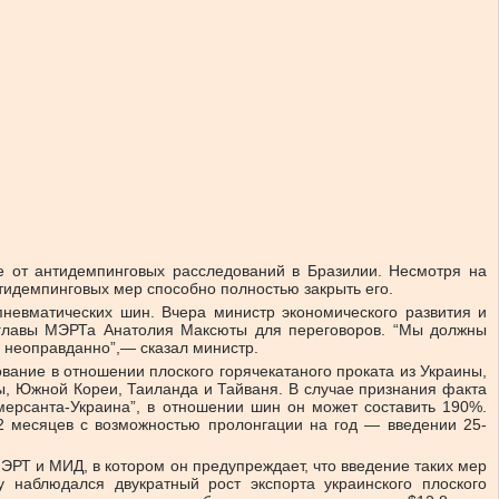
те от антидемпинговых расследований в Бразилии. Несмотря на
нтидемпинговых мер способно полностью закрыть его.
пневматических шин. Вчера министр экономического развития и
я главы МЭРТа Анатолия Максюты для переговоров. “Мы должны
 неоправданно”,— сказал министр.
ание в отношении плоского горячекатаного проката из Украины,
ы, Южной Кореи, Таиланда и Тайваня. В случае признания факта
мерсанта-Украина”, в отношении шин он может составить 190%.
2 месяцев с возможностью пролонгации на год — введении 25-
ЭРТ и МИД, в котором он предупреждает, что введение таких мер
 наблюдался двукратный рост экспорта украинского плоского