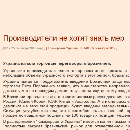
Производители не хотят знать мер
[10:17 25 сентября 2012 года ]
[
Коммерсант-Украина, № 148, 25 сентября 2012
]
Украина начала торговые переговоры с Бразилией.
Украинские производители плоского горячекатаного проката и
небольшие объемы украинского экспорта в этот регион, бразильс
Украина пытается предотвратить введение Бразилией защитных
торговли Петр Порошенко заявил, что министерство направил
доказать, что не проводим демпинговую политику, поэтому вве
В Бразилии проводятся два антидемпинговых расследования, за
России, Южной Кореи, ЮАР, Китая и Австралии. А в июле рассл
демпинга на ввоз этой продукции будут введены заградительн
Ситуация усугубляется тем, что 4 сентября палата внешней 
процентной защитной пошлины на 100 товарных позиций. Решение
В распоряжении “Коммерсанта-Украина” имеется копия письма по
“полностью закроет бразильский рынок для отечественной п