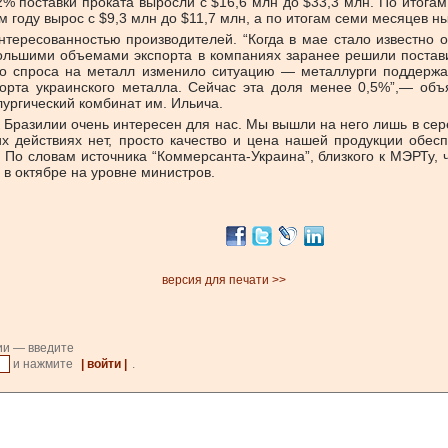
2% поставки проката выросли с $16,6 млн до $33,3 млн. По итогам
году вырос с $9,3 млн до $11,7 млн, а по итогам семи месяцев ны
нтересованностью производителей. “Когда в мае стало известно 
ебольшими объемами экспорта в компаниях заранее решили постав
го спроса на металл изменило ситуацию — металлурги поддержа
рта украинского металла. Сейчас эта доля менее 0,5%”,— объяс
ургический комбинат им. Ильича.
 Бразилии очень интересен для нас. Мы вышли на него лишь в сере
их действиях нет, просто качество и цена нашей продукции обе
 По словам источника “Коммерсанта-Украина”, близкого к МЭРТу,
в октябре на уровне министров.
версия для печати >>
ии — введите
и нажмите
| войти |
.