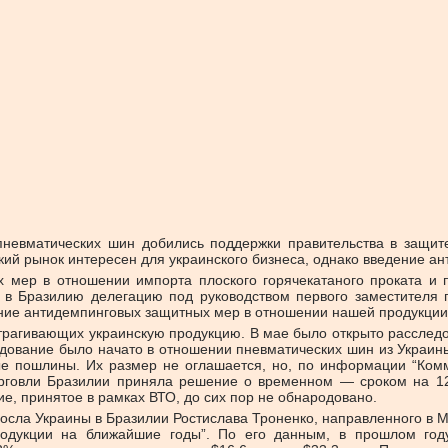
 пневматических шин добились поддержки правительства в защи
кий рынок интересен для украинского бизнеса, однако введение а
 мер в отношении импорта плоского горячекатаного проката и 
о в Бразилию делегацию под руководством первого заместител
дение антидемпинговых защитных мер в отношении нашей продукции
трагивающих украинскую продукцию. В мае было открыто расследов
едование было начато в отношении пневматических шин из Украин
ые пошлины. Их размер не оглашается, но, по информации “Ком
торговли Бразилии приняла решение о временном — сроком на 1
, принятое в рамках ВТО, до сих пор не обнародовано.
сла Украины в Бразилии Ростислава Троненко, направленного в М
родукции на ближайшие годы”. По его данным, в прошлом году