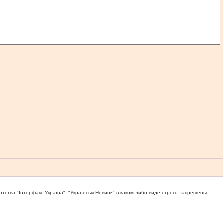
тва "Iнтерфакс-Україна", "Українськi Новини" в каком-либо виде строго запрещены