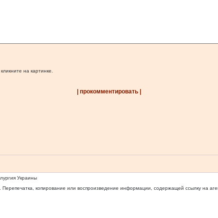
 кликните на картинке.
| прокомментировать |
ллургия Украины
 Перепечатка, копирование или воспроизведение информации, содержащей ссылку на агентс