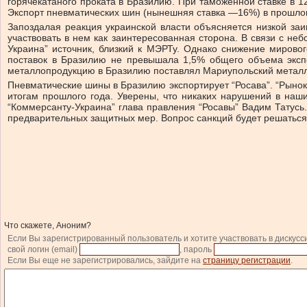
горячекатаного проката в Бразилию. При таможенной ставке в 1
Экспорт пневматических шин (нынешняя ставка —16%) в прошлом 
Запоздалая реакция украинской власти объясняется низкой заи
участвовать в нем как заинтересованная сторона. В связи с н
Украина” источник, близкий к МЭРТу. Однако снижение мирово
поставок в Бразилию не превышала 1,5% общего объема экспо
металлопродукцию в Бразилию поставлял Мариупольский металл
Пневматические шины в Бразилию экспортирует “Росава”. “Рынок
итогам прошлого года. Уверены, что никаких нарушений в наш
“Коммерсанту-Украина” глава правления “Росавы” Вадим Татусь.
предварительных защитных мер. Вопрос санкций будет решаться 
Что скажете, Аноним?
Если Вы зарегистрированный пользователь и хотите участвовать в дискусс
свой логин (email)
, пароль
Если Вы еще не зарегистрировались, зайдите на
страницу регистрации
.