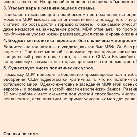
использовала ее. На прошлой неделе она говорила о “множеств
3. Угасает вера в развивающиеся страны.
Наиболее отрезвляющей в октябрьском прогнозе является оцен
момента МВФ высказывался оптимистично по поводу того, что р
считает, что роста достичь гораздо сложнее. То же самое относ
даже несмотря на замедление роста, МВФ отмечает, что прогноз
приближение уровня жизни развивающихся стран к уровню жизни
4. Бюджетная политика перестает быть ключевым вопросом
Вернитесь на год назад — и увидите, как зол был МВФ. Он был
апреле в Прогнозе мировой экономики среди прочих критико
специальный раздел после того, как рост в США и Великобри
по‑прежнему связывают некоторые прогнозы со степенью строго
5. Существует много политических угроз.
Поскольку МВФ приводит в бешенство преждевременная и избыт
одобрения. США подвергаются критике за то, что их политики с
остального мира. Однако ежегодные заседания МВФ этой осенью 
еврозоны и повышении устойчивости европейских банков. Развив
20 млн рабочих мест, окажется под угрозой способность многих
реальностью, если политики не примут усиленных мер для реше
Ссылки по теме: