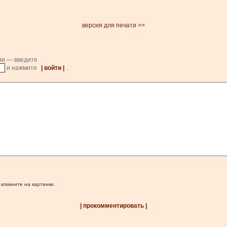
версия для печати >>
ии — введите
и нажмите
| войти |
.
 кликните на картинке.
| прокомментировать |