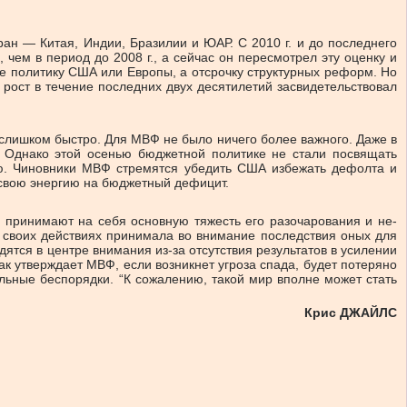
н — Китая, Индии, Бразилии и ЮАР. С 2010 г. и до последнего
ем в период до 2008 г., а сейчас он пересмотрел эту оценку и
 не политику США или Европы, а отсрочку структурных реформ. Но
 рост в течение последних двух десятилетий засвидетельствовал
слишком быстро. Для МВФ не было ничего более важного. Даже в
 Однако этой осенью бюджетной политике не стали посвящать
ию. Чиновники МВФ стремятся убедить США избежать дефолта и
 свою энергию на бюджетный дефицит.
 принимают на себя основную тяжесть его разочарования и не­
 в своих действиях принимала во внимание последствия оных для
тся в центре внимания из‑за отсутствия результатов в усилении
к утверждает МВФ, если возникнет угроза спада, будет потеряно
альные беспорядки. “К сожалению, такой мир вполне может стать
Крис ДЖАЙЛС