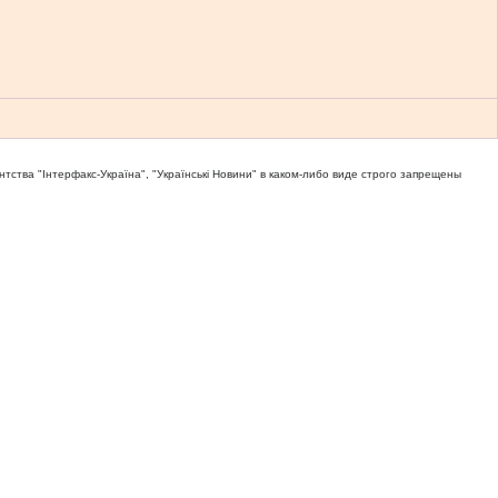
тва "Iнтерфакс-Україна", "Українськi Новини" в каком-либо виде строго запрещены