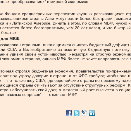
енных преобразованиях” в мировой экономике.
ка Фондом среднесрочных перспектив крупных развивающихся стра
азвивающиеся страны Азии могут расти более быстрыми темпами, ч
ится и к Латинской Америке. Винить в этом, по словам МВФ, нужно
 остается более благоприятным, чем 20 лет назад, и что быстрый
 богатых.
 для МВФ.
 разочарован странами, пытающимися снижать бюджетный дефицит 
вали США и Великобританию за аскетичную бюджетную политику.
тании удивил своей устойчивостью, несмотря на строгую эконом
й экономии в странах, однако МВФ более не хочет направлять всю
очная строгая бюджетная экономия, правительства по‑прежнему
тавят под угрозу доверие к стране, а от ФРС требуют, чтобы она
— не только шоу США, где европейские страны по‑прежнему находя
ающиеся страны отчитывают за отсутствие структурных реформ. Ка
 стран обслуживать свой долг, а медленный рост выльется в соци
ния важных вопросов”, — отмечает МВФ.