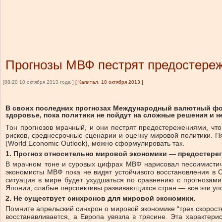
Прогнозы МВФ пестрят предостере
[08:20 10 октября 2013 года ]
[
Капитал, 10 октября 2013
]
В своих последних прогнозах Международный валютный фо
здоровье, пока политики не пойдут на сложные решения и 
Тон прогнозов мрачный, и они пестрят предостережениями, чт
рисков, среднесрочные сценарии и оценку мировой политики. Пя
(World Economic Outlook), можно сформулировать так.
1. Прогноз относительно мировой экономики — предостере
В мрачном тоне и суровых цифрах МВФ нарисовал пессимистиче
экономисты МВФ пока не видят устойчивого восстановления в С
ситуация в мире будет ухудшаться по сравнению с прогнозам
Японии, слабые перспективы развивающихся стран — все эти упо
2. Не существует синхронов для мировой экономики.
Помните апрельский синхрон о мировой экономике “трех скорос
восстанавливается, а Европа увязла в трясине. Эта характер