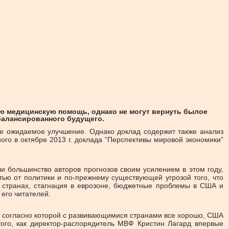
ю медицинскую помощь, однако не могут вернуть былое
балансированного будущего.
ое ожидаемое улучшение. Однако доклад содержит также анализ
ого в октябре 2013 г. доклада “Перспективы мировой экономики”
 большинство авторов прогнозов своим усилением в этом году,
тью от политики и по‑прежнему существующей угрозой того, что
 странах, стагнация в еврозоне, бюджетные проблемы в США и
его читателей.
, согласно которой с развивающимися странами все хорошо, США
того, как директор-распорядитель МВФ Кристин Лагард впервые