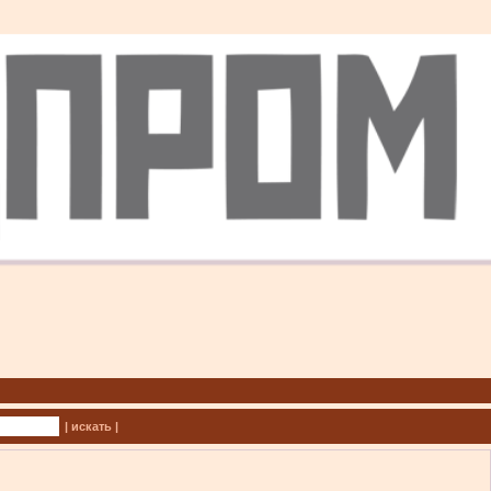
| искать |