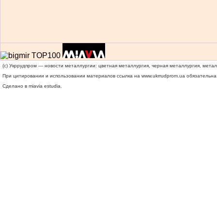
(c) Укррудпром — новости металлургии: цветная металлургия, черная металлургия, мета
При цитировании и использовании материалов ссылка на
www.ukrrudprom.ua
обязательна.
Сделано в miavia estudia.