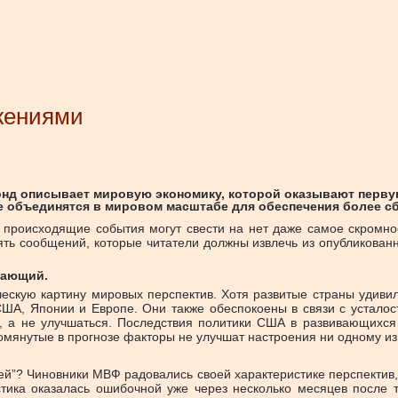
жениями
нд описывает мировую экономику, которой оказывают перву
не объединятся в мировом масштабе для обеспечения более с
о происходящие события могут свести на нет даже самое скромн
ть сообщений, которые читатели должны извлечь из опубликованн
гающий.
скую картину мировых перспектив. Хотя развитые страны удивили
ША, Японии и Европе. Они также обеспокоены в связи с усталос
и, а не улучшаться. Последствия политики США в развивающихся
мянутые в прогнозе факторы не улучшат настроения ни одному из 
тей”? Чиновники МВФ радовались своей характеристике перспектив
истика оказалась ошибочной уже через несколько месяцев после 