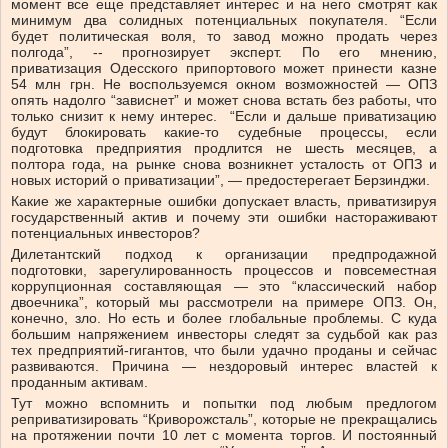
момент все еще представляет интерес и на него смотрят как
минимум два солидных потенциальных покупателя. “Если
будет политическая воля, то завод можно продать через
полгода”, -- прогнозирует эксперт. По его мнению,
приватизация Одесского припортового может принести казне
54 млн грн. Не воспользуемся окном возможностей — ОПЗ
опять надолго “зависнет” и может снова встать без работы, что
только снизит к нему интерес. “Если и дальше приватизацию
будут блокировать какие-то судебные процессы, если
подготовка предприятия продлится не шесть месяцев, а
полтора года, на рынке снова возникнет усталость от ОПЗ и
новых историй о приватизации”, — предостерегает Берзинджи.
Какие же характерные ошибки допускает власть, приватизируя
государственный актив и почему эти ошибки настораживают
потенциальных инвесторов?
Дилетантский подход к организации предпродажной
подготовки, зарегулированность процессов и повсеместная
коррупционная составляющая — это “классический набор
двоечника”, который мы рассмотрели на примере ОПЗ. Он,
конечно, зло. Но есть и более глобальные проблемы. С куда
большим напряжением инвесторы следят за судьбой как раз
тех предприятий-гигантов, что были удачно проданы и сейчас
развиваются. Причина — нездоровый интерес властей к
проданным активам.
Тут можно вспомнить и попытки под любым предлогом
реприватизировать “Криворожсталь”, которые не прекращались
на протяжении почти 10 лет с момента торгов. И постоянный