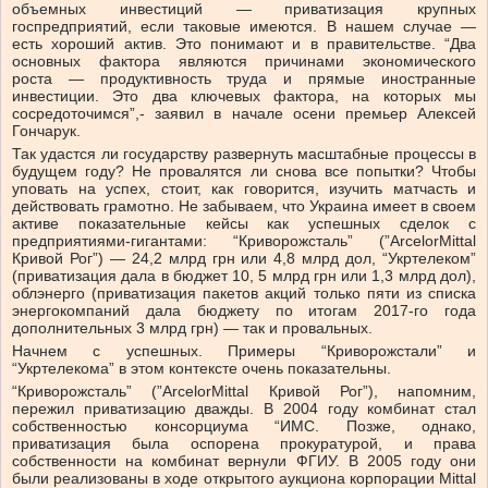
объемных инвестиций — приватизация крупных
госпредприятий, если таковые имеются. В нашем случае —
есть хороший актив. Это понимают и в правительстве. “Два
основных фактора являются причинами экономического
роста — продуктивность труда и прямые иностранные
инвестиции. Это два ключевых фактора, на которых мы
сосредоточимся”,- заявил в начале осени премьер Алексей
Гончарук.
Так удастся ли государству развернуть масштабные процессы в
будущем году? Не провалятся ли снова все попытки? Чтобы
уповать на успех, стоит, как говорится, изучить матчасть и
действовать грамотно. Не забываем, что Украина имеет в своем
активе показательные кейсы как успешных сделок с
предприятиями-гигантами: “Криворожсталь” (”ArcelorMittal
Кривой Рог”) — 24,2 млрд грн или 4,8 млрд дол, “Укртелеком”
(приватизация дала в бюджет 10, 5 млрд грн или 1,3 млрд дол),
облэнерго (приватизация пакетов акций только пяти из списка
энергокомпаний дала бюджету по итогам 2017-го года
дополнительных 3 млрд грн) — так и провальных.
Начнем с успешных. Примеры “Криворожстали” и
“Укртелекома” в этом контексте очень показательны.
“Криворожсталь” (”ArcelorMittal Кривой Рог”), напомним,
пережил приватизацию дважды. В 2004 году комбинат стал
собственностью консорциума “ИМС. Позже, однако,
приватизация была оспорена прокуратурой, и права
собственности на комбинат вернули ФГИУ. В 2005 году они
были реализованы в ходе открытого аукциона корпорации Mittal