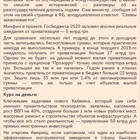
то смысле шаг исторический — разговоры об их
разгосударствлении длились годами. Сам министр, сообщая об
этом на своей странице в ФБ, воодушевленно отметил: “Схемы
заканчиваются”.
Минфин в проекте Госбюджета-2020 заложил вполне реальные
ожидания от приватизации — 5 млрд грн.
Для сравнения: несколько лет подряд до этого в доходную
часть записывались баснословные суммы, которые практически
никогда не выполнялись. К примеру, в конце текущего 2019-го
ожидалось получить от приватизации больше 17 млрд грн.
Однако их не будет: на данный момент малая приватизация
принесла с аукционов “Прозорро” только около полутора млрд
грн. Большая же так и не началась. Годом ранее в планах
значилось привлечь от приватизации в бюджет больше 22 млрд
грн. Зашло лишь 33 млн грн или 1,4% от запланированной
суммы — опять же, только за счет объектов малой
приватизации.
Курс на деньги
Ключевыми задачами нового Кабмина, который сам себя
именует правительством технократов, заявлены, напомним,
рост ВВП на 40%, создание больше 1 млн новых рабочих мест,
массовые ремонт и строительство объектов инфраструктуры. А
чтобы все это стало реальностью — привлечение 50 млрд дол
прямых иностранных инвестиций.
Не откроем Америку, если напомним, что один из наиболее
эффективных инструментов заведения в страну быстрых