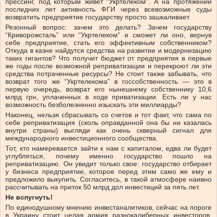
прессинг, под которым живет “Укртелеком”. А на протяжении
последних лет активность ФГИ через всевозможные суды
возвратить предприятие государству просто зашкаливает.
Резонный вопрос: зачем это делать? Зачем государству
“Криворожсталь” или “Укртелеком” и сможет ли оно, вернув
себе предприятие, стать его эффективным собственником?
Откуда в казне найдутся средства на развитие и модернизацию
таких гигантов? Что получит бюджет от предприятия в первые
же годы после возможной реприватизации и перекроют ли эти
средства потраченные ресурсы? Не стоит также забывать, что
возврат того же “Укртелекома” в госсобственность — это в
первую очередь, возврат его нынешнему собственнику 10,6
млрд грн, уплаченных в ходе приватизации. Есть ли у нас
возможность безболезненно изыскать эти миллиарды?
Наконец, нельзя сбрасывать со счетов и тот факт, что сама по
себе реприватизация (сколь оправданной она бы ни казалась
внутри страны) выгляди как очень скверный сигнал для
международного инвестиционного сообщества.
Тот, кто намеревается зайти к нам с капиталом, едва ли будет
углубляться, почему именно государство пошло на
реприватизацию. Он увидит только свое: государство отбирает
у бизнеса предприятие, которое перед этим само же ему и
предложило выкупить. Согласитесь, в такой атмосфере наивно
рассчитывать на приток 50 млрд дол инвестиций за пять лет.
Не вспугнуть!
По единодушному мнению инвестаналитиков, сейчас на пороге
в Украину стоит целая армия разнокалиберных инвесторов,