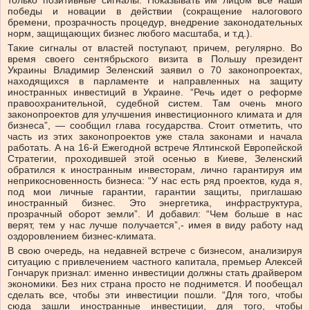
только позитивные сигналы. Показывать им лицом все наши
победы и новации в действии (сокращение налогового
бремени, прозрачность процедур, внедрение законодательных
норм, защищающих бизнес любого масштаба, и т.д.).
Такие сигналы от властей поступают, причем, регулярно. Во
время своего сентябрьского визита в Польшу президент
Украины Владимир Зеленский заявил о 70 законопроектах,
находящихся в парламенте и направленных на защиту
иностранных инвестиций в Украине. “Речь идет о реформе
правоохранительной, судебной систем. Там очень много
законопроектов для улучшения инвестиционного климата и для
бизнеса”, — сообщил глава государства. Стоит отметить, что
часть из этих законопроектов уже стала законами и начала
работать. А на 16-й Ежегодной встрече Ялтинской Европейской
Стратегии, проходившей этой осенью в Киеве, Зеленский
обратился к иностранным инвесторам, лично гарантируя им
неприкосновенность бизнеса: “У нас есть ряд проектов, куда я,
под мои личные гарантии, гарантии защиты, приглашаю
иностранный бизнес. Это энергетика, инфраструктура,
прозрачный оборот земли”. И добавил: “Чем больше в нас
верят, тем у нас лучше получается”,- имея в виду работу над
оздоровлением бизнес-климата.
В свою очередь, на недавней встрече с бизнесом, анализируя
ситуацию с привлечением частного капитала, премьер Алексей
Гончарук признал: именно инвестиции должны стать драйвером
экономики. Без них страна просто не поднимется. И пообещал
сделать все, чтобы эти инвестиции пошли. “Для того, чтобы
сюда зашли иностранные инвестиции, для того, чтобы