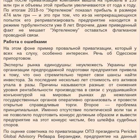
года после приватизации компания вышла на прибыль в 139
млн грн и объемы этой прибыли увеличиваются от года к году.
По итогам 2018-го “Укртелеком” показал прибыль в размере
474 млн грн — и это при том, что из-за непрекращающихся
попыток его реприватизировать предприятие находится в
режиме турбулентности уже 8 лет. Впрочем, даже приведенный
факт не мешает “Укртелекому” оставаться флагманом
проводной связи.
Работа с ошибками
На этом фоне пример провальной приватизации, который у
всех на слуху, особенно интересен. Речь об Одесском
припортовом.
Эксперты рынка единодушны: неуклюжесть Украины при
организации предпродажной подготовки предприятия привела
к тому, что оно стремительно теряет свои шансы найти
инвестора. За последние несколько лет стоимость его активов
упала в разы. Причины называются разные: от снижения
уровня рентабельности производства в связи с ухудшившейся
конъюнктурой на мировых рынках до нежелания
государственных органов оперативно организовать и провести
открытые справедливые торги. Второе — проблема
принципиальная. Именно отсутствие политической воли так и
не позволило подготовить конкурс должным образом и вывести
предприятие на этот конкурс чистым, без шлейфа судебных
споров.
По оценке советника по приватизации ОПЗ президента Pericles
Global Advisory Ребвара Берзинджи, предприятие на данный