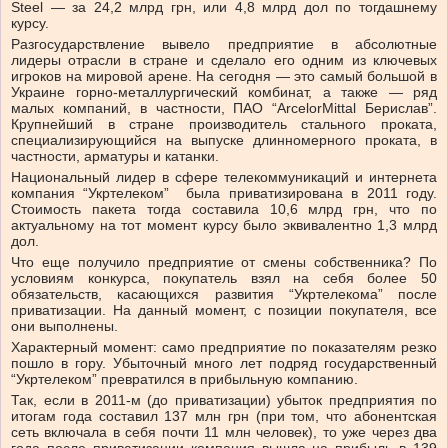
Steel — за 24,2 млрд грн, или 4,8 млрд дол по тогдашнему
курсу.
Разгосударствление вывело предприятие в абсолютные
лидеры отрасли в стране и сделало его одним из ключевых
игроков на мировой арене. На сегодня — это самый большой в
Украине горно-металлургический комбинат, а также — ряд
малых компаний, в частности, ПАО “ArcelorMittal Берислав”.
Крупнейший в стране производитель стального проката,
специализирующийся на выпуске длинномерного проката, в
частности, арматуры и катанки.
Национальный лидер в сфере телекоммуникаций и интернета
компания “Укртелеком” была приватизирована в 2011 году.
Стоимость пакета тогда составила 10,6 млрд грн, что по
актуальному на тот момент курсу было эквивалентно 1,3 млрд
дол.
Что еще получило предприятие от смены собственника? По
условиям конкурса, покупатель взял на себя более 50
обязательств, касающихся развития “Укртелекома” после
приватизации. На данный момент, с позиции покупателя, все
они выполнены.
Характерный момент: само предприятие по показателям резко
пошло в гору. Убыточный много лет подряд государственный
“Укртелеком” превратился в прибыльную компанию.
Так, если в 2011-м (до приватизации) убыток предприятия по
итогам года составил 137 млн грн (при том, что абонентская
сеть включала в себя почти 11 млн человек), то уже через два