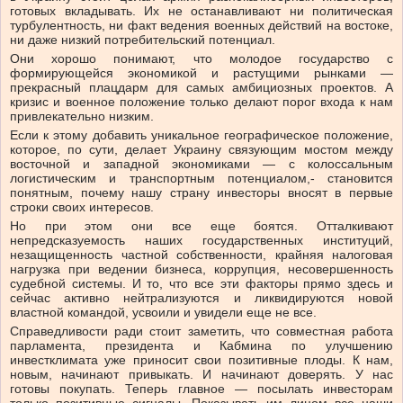
готовых вкладывать. Их не останавливают ни политическая
турбулентность, ни факт ведения военных действий на востоке,
ни даже низкий потребительский потенциал.
Они хорошо понимают, что молодое государство с
формирующейся экономикой и растущими рынками —
прекрасный плацдарм для самых амбициозных проектов. А
кризис и военное положение только делают порог входа к нам
привлекательно низким.
Если к этому добавить уникальное географическое положение,
которое, по сути, делает Украину связующим мостом между
восточной и западной экономиками — с колоссальным
логистическим и транспортным потенциалом,- становится
понятным, почему нашу страну инвесторы вносят в первые
строки своих интересов.
Но при этом они все еще боятся. Отталкивают
непредсказуемость наших государственных институций,
незащищенность частной собственности, крайняя налоговая
нагрузка при ведении бизнеса, коррупция, несовершенность
судебной системы. И то, что все эти факторы прямо здесь и
сейчас активно нейтрализуются и ликвидируются новой
властной командой, усвоили и увидели еще не все.
Справедливости ради стоит заметить, что совместная работа
парламента, президента и Кабмина по улучшению
инвестклимата уже приносит свои позитивные плоды. К нам,
новым, начинают привыкать. И начинают доверять. У нас
готовы покупать. Теперь главное — посылать инвесторам