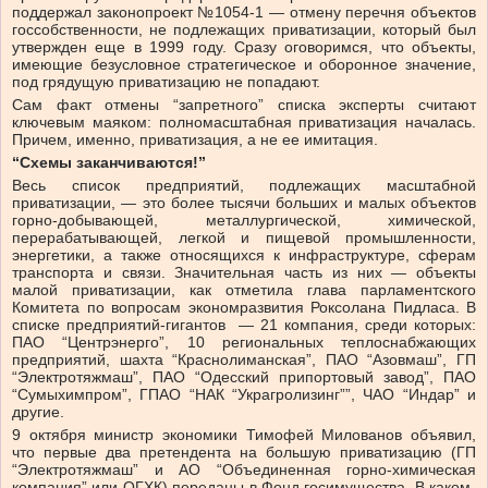
поддержал законопроект №1054-1 — отмену перечня объектов
госсобственности, не подлежащих приватизации, который был
утвержден еще в 1999 году. Сразу оговоримся, что объекты,
имеющие безусловное стратегическое и оборонное значение,
под грядущую приватизацию не попадают.
Сам факт отмены “запретного” списка эксперты считают
ключевым маяком: полномасштабная приватизация началась.
Причем, именно, приватизация, а не ее имитация.
“Схемы заканчиваются!”
Весь список предприятий, подлежащих масштабной
приватизации, — это более тысячи больших и малых объектов
горно-добывающей, металлургической, химической,
перерабатывающей, легкой и пищевой промышленности,
энергетики, а также относящихся к инфраструктуре, сферам
транспорта и связи. Значительная часть из них — объекты
малой приватизации, как отметила глава парламентского
Комитета по вопросам экономразвития Роксолана Пидласа. В
списке предприятий-гигантов — 21 компания, среди которых:
ПАО “Центрэнерго”, 10 региональных теплоснабжающих
предприятий, шахта “Краснолиманская”, ПАО “Азовмаш”, ГП
“Электротяжмаш”, ПАО “Одесский припортовый завод”, ПАО
“Сумыхимпром”, ГПАО “НАК “Украгролизинг””, ЧАО “Индар” и
другие.
9 октября министр экономики Тимофей Милованов объявил,
что первые два претендента на большую приватизацию (ГП
“Электротяжмаш” и АО “Объединенная горно-химическая
компания” или ОГХК) переданы в Фонд госимущества. В каком-