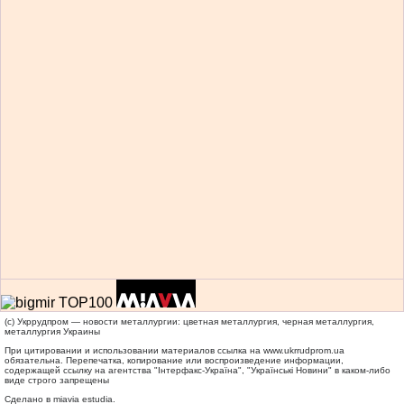
(c) Укррудпром — новости металлургии: цветная металлургия, черная металлургия,
металлургия Украины
При цитировании и использовании материалов ссылка на
www.ukrrudprom.ua
обязательна. Перепечатка, копирование или воспроизведение информации,
содержащей ссылку на агентства "Iнтерфакс-Україна", "Українськi Новини" в каком-либо
виде строго запрещены
Сделано в miavia estudia.