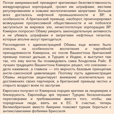
Потом американский президент критиковал безответственность
международных корпораций, грозил им штрафами, жестким
регулированием и новыми экологическими запретами. Больше
всех досталось нефтяной промышленности и ВР, в
особенности. А британский премьер, наоборот, проигнорировал
возмущение прогрессивной общественности и не побоялся
заступиться за мировое зло, нечистоплотную корпорацию ВР.
Кэмерон попросил Обаму умерить законодательную активность
и не убивать штрафами и запретами нефтяных гигантов,
которые вполне могут пригодиться.
Расхождения с администрацией Обамы еще можно было
списать на особенности воспитания и партийной
принадлежности Кэмерона, но после Вашингтона британский
премьер поехал дальше, в Турцию и Индию, и выступил там
так, что ему могла бы позавидовать сама Кондолиза Райс. В
лучших традициях Вашингтона Кэмерон решил, что союзники —
дело наживное, а главное — это верность базовым принципам
англо-саксонской цивилизации. Поэтому пусть администрация
Обамы иезуитски акцентирует внимание исключительно на
достижениях своих партнеров, а британский премьер честно и
открыто воздаст всем по заслугам.
Евросоюз получил от Кэмерона порцию критики за лицемерие и
близорукость. Европейцы зря терзают Турцию бесконечными
переговорами и требованиями вместо того, чтобы, как
порядочные люди, взять ее в ЕС. К счастью, теперь
Великобритания вместо Америки поможет туркам бороться с
антиисламскими фобиями Брюсселя.