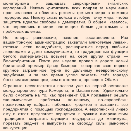
монетаризма и защищать сверхприбыли гигантских
корпораций. Некому критиковать всех подряд за нарушение
прав человека и обвинять режимы третьего мира в помощи
террористам. Некому слать войска в любую точку мира, чтобы
защитить идеалы свободы и демократии. В общем, казалось,
что перевелись в мире настоящие белые джентльмены в
пробковых шлемах.
Но теперь равновесие, наконец, восстановлено. Раз
вашингтонскую администрацию захватили мягкотелые леваки,
готовые, если понадобится, расшаркаться перед любыми
людоедами и даже коммунистами, то традиционные функции
белого империалиста возьмет на себя другая страна —
Великобритания. Почти две недели провел в дороге новый
британский премьер Дэвид Кэмерон, совершая свое первое
крупное заграничное турне по дальнему неевропейскому
зарубежью, и за это время успел показать себя гораздо
большим американцем, чем его коллега, президент Обама.
Странные несоответствия полезли уже на первой остановке
международного тура Кэмерона, в Вашингтоне. Удивительно
было смотреть на то, как президент США призывает решать
экономические проблемы по-нашему, по-европейски:
правительству набрать побольше кредитов и вытащить все
предприятия с помощью господдержки. А европейский лидер
ему в ответ предлагает вернуться к лучшим американским
традициям: сократить функции государства до минимума,
порезать бюджет и выпустить на свободу силы рыночной
конкуренции.