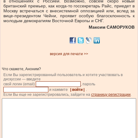
в отношениях с Россией. Возможно, совсем скоро новый
британский премьер, как когда-то госсекретарь Райс, приедет в
Москву встречаться с внесистемной оппозицией или, вслед за
вице-президентом Чейни, проявит особую благосклонность к
молодым демократиям Восточной Европы и СНГ.
Максим САМОРУКОВ
версия для печати >>
Что скажете, Аноним?
Если Вы зарегистрированный пользователь и хотите участвовать в
дискуссии — введите
свой логин (email)
, пароль
и нажмите
| войти |
.
Если Вы еще не зарегистрировались, зайдите на
страницу регистрации
.