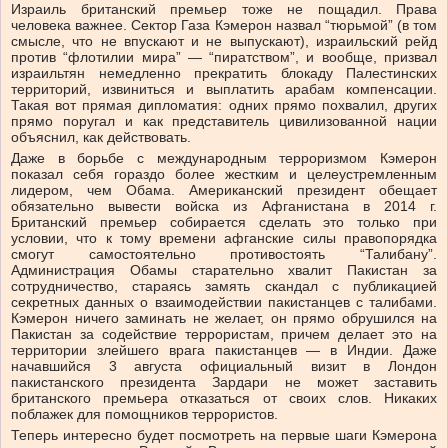
Израиль британский премьер тоже не пощадил. Права
человека важнее. Сектор Газа Кэмерон назвал “тюрьмой” (в том
смысле, что не впускают и не выпускают), израильский рейд
против “флотилии мира” — “пиратством”, и вообще, призвал
израильтян немедленно прекратить блокаду Палестинских
территорий, извиниться и выплатить арабам компенсации.
Такая вот прямая дипломатия: одних прямо похвалил, других
прямо поругал и как представитель цивилизованной нации
объяснил, как действовать.
Даже в борьбе с международным терроризмом Кэмерон
показал себя гораздо более жестким и целеустремленным
лидером, чем Обама. Американский президент обещает
обязательно вывести войска из Афганистана в 2014 г.
Британский премьер собирается сделать это только при
условии, что к тому времени афганские силы правопорядка
смогут самостоятельно противостоять “Талибану”.
Администрация Обамы старательно хвалит Пакистан за
сотрудничество, стараясь замять скандал с публикацией
секретных данных о взаимодействии пакистанцев с талибами.
Кэмерон ничего заминать не желает, он прямо обрушился на
Пакистан за содействие террористам, причем делает это на
территории злейшего врага пакистанцев — в Индии. Даже
начавшийся 3 августа официальный визит в Лондон
пакистанского президента Зардари не может заставить
британского премьера отказаться от своих слов. Никаких
поблажек для помощников террористов.
Теперь интересно будет посмотреть на первые шаги Кэмерона