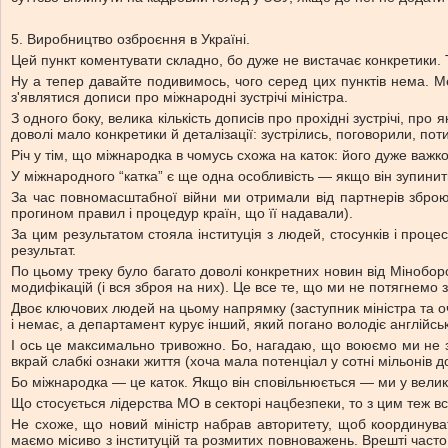
5. Виробництво озброєння в Україні.
Цей пункт коментувати складно, бо дуже не вистачає конкретики. 
Ну а тепер давайте подивимось, чого серед цих пунктів нема. М
з'являтися дописи про міжнародні зустрічі міністра.
З одного боку, велика кількість дописів про прохідні зустрічі, пр
доволі мало конкретики й деталізації: зустрілись, поговорили, пот
Річ у тім, що міжнародка в чомусь схожа на каток: його дуже важк
У міжнародного “катка” є ще одна особливість — якщо він зупинить
За час повномасштабної війни ми отримали від партнерів зброю,
прогином правил і процедур країн, що її надавали).
За цим результатом стояла інституція з людей, стосунків і проц
результат.
По цьому треку було багато доволі конкретних новин від Міноборон
модифікацій (і вся зброя на них). Це все те, що ми не потягнемо
Двоє ключових людей на цьому напрямку (заступник міністра та очі
і немає, а департамент курує інший, який погано володіє англійсь
І ось це максимально тривожно. Бо, нагадаю, що воюємо ми не за
вкрай слабкі ознаки життя (хоча мала потенціал у сотні мільонів
Бо міжнародка — це каток. Якщо він сповільнюється — ми у великі
Що стосується лідерства МО в секторі нацбезпеки, то з цим теж в
Не схоже, що новий міністр набрав авторитету, щоб координува
маємо місиво з інституцій та розмитих повноважень. Врешті част