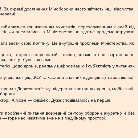
. За окремі досягнення Міноборони часто звітують інші відомства,
невдачі.
аф, займаються кришуванням ухилянтів, переховуванням людей від
ії тільки посилились, а Міністерство не здатне продемонструвати
ати вести свою політику. Це внутрішні проблеми Міністерства, які
сів, інтересів і персоналій. І дивно, що міністр не звертає на це
юсь, що тут буде так само.
тегію щодо дронів, реальну цифровізацію і суб'єктність у питаннях
нутрішньої (від ЗСУ та частини власних підрозділів) та зовнішньої
правил Держспецзв'язку, лідерства в питаннях дронів, мобілізації,
оборони.
кторі. А може — фікцією. Дуже сподіваємось на перше.
ти проблемні питання всередині сектору оборони акуратно й без
н — горе нас чекатиме вже не в медійному просторі.