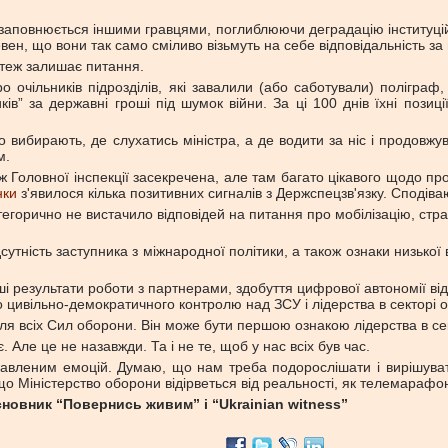
о заповнюється іншими гравцями, поглиблюючи деградацію інституцій
вен, що вони так само сміливо візьмуть на себе відповідальність за 
, теж залишає питання.
о очільників підрозділів, які завалили (або саботували) полігр
ків” за державні гроші під шумок війни. За ці 100 днів їхні позиц
 вибирають, де слухатись міністра, а де водити за ніс і продовжув
м.
Головної інспекції засекречена, але там багато цікавого щодо проце
нки
з'явилося кілька позитивних сигналів з Держспецзв'язку. Сподіва
атегорично не вистачило відповідей на питання про мобілізацію, стра
тність заступника з міжнародної політики, а також ознаки низької в
і результати роботи з партнерами, здобуття цифрової автономії від 
 цивільно-демократичного контролю над ЗСУ і лідерства в секторі 
я всіх Сил оборони. Він може бути першою ознакою лідерства в се
 Але це не назавжди. Та і не те, щоб у нас всіх був час.
бавленим емоцій. Думаю, що нам треба подорослішати і вирішува
о Міністерство оборони відірветься від реальності, як телемарафо
сновник “Повернись живим” і “Ukrainian witness”