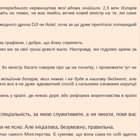
в попереднього керівництва якої вдома знайшли 1,5 млн доларів
віть не певен, чи має якийсь вплив новий міністр на те, які саме
 жодного дрона DJI чи Autel, хоча за це дуже прилітало попередній
 за графіком, і добре, що йому сприяють.
ємо ми за свої гроші доволі мало. Насправді, ми годуємо армію за
 бо міністр багато говорив про це на початку, і промовчати тут не
і мільйонів доларів, яких немає і не буде в нашому бюджеті, але
ати все в не дуже адекватний спосіб з сильними ознаками корупції
нь у країні, де немає доріг, або реформа мореплавства в країні
спеціальність, за якою служитимете, а не чекати, поки вас
 не ясно. Але ініціатива, безумовно, правильна.
лах самого Міністерства. Є сумніви, що вона сама по собі здатна