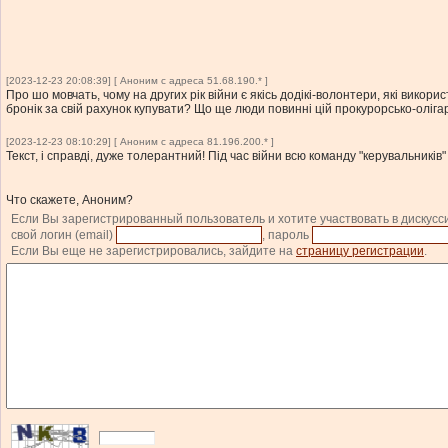
[2023-12-23 20:08:39] [ Аноним с адреса 51.68.190.* ]
Про шо мовчать, чому на других рік війни є якісь додікі-волонтери, які вик
бронік за свій рахунок купувати? Що ще люди повинні цій прокурорсько-оліга
[2023-12-23 08:10:29] [ Аноним с адреса 81.196.200.* ]
Текст, і справді, дуже толерантний! Під час війни всю команду "керувальників
Что скажете, Аноним?
Если Вы зарегистрированный пользователь и хотите участвовать в дискусс
свой логин (email)
, пароль
Если Вы еще не зарегистрировались, зайдите на
страницу регистрации
.