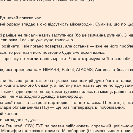
Тут нехай покаже час.
ені одразу впадає в око відсутність міжнародки. Сумніви, що по ц
о які раніше не писали навіть заступники (бо це звичайна рутина). З
исли руки. І ось це уже дуже тривожно.
о розігнати, і він погано повертає, але останнє — вже не його пробл
ся, то розігнати його повторно буде вже вкрай важко.
 про яку не могли навіть мріяти. Часто отримували її в способи,
есів, яка принесла нам HIMARS, Patriot, ATACMS, Abrams та безліч 
и. Більше це не так, хоча цікавих нам позицій дуже багато: танки, 
 за кошти власного бюджету, а частину нам навіть ще не погоджувал
льник відповідного департаменту) звільнились на місяць раніше за 
кою і не має жодного досвіду в міжнародці.
 свої гроші, а за гроші партнерів. І те, що та сама ІТ-коаліція, 
 доларів обладнанням і ПЗ) — ще раз підтверджує ці побоювання.
й халепі.
се виглядає не дуже.
ти Генштаб, СБУ, ГУР, та здатен здійснювати справжній цивільно
о Мінцифри стає важливішим за Міноборони (і якимось чином почина