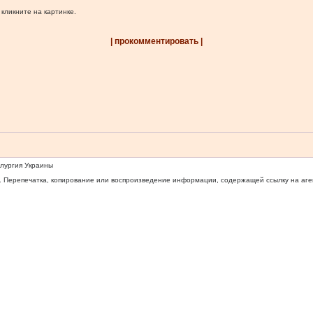
 кликните на картинке.
| прокомментировать |
ллургия Украины
 Перепечатка, копирование или воспроизведение информации, содержащей ссылку на агентс