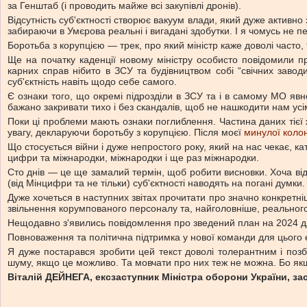
за Генштаб (і проводить майже всі закупівлі дронів).
Відсутність суб'єктності створює вакуум влади, який дуже активн
забираючи в Умєрова реальні і вигадані здобутки. І я чомусь не пе
Боротьба з корупцією — трек, про який міністр каже доволі часто
Ще на початку каденції новому міністру особисто повідомили пр
карних справ нібито в ЗСУ та будівництвом собі “свічних заводи
суб'єктність навіть щодо себе самого.
Є ознаки того, що окремі підрозділи в ЗСУ та і в самому МО явно
бажано закривати тихо і без скандалів, щоб не нашкодити нам усі
Поки ці проблеми мають ознаки поглиблення. Частина даних тієї ж 
увагу, декларуючи боротьбу з корупцією. Після моєї
минулої коло
Що стосується війни і дуже непростого року, який на нас чекає, к
цифри та міжнародки, міжнародки і ще раз міжнародки.
Сто днів — це ще замалий термін, щоб робити висновки. Хоча відсу
(від Мінцифри та не тільки) суб'єктності наводять на погані думки.
Дуже хочеться в наступних звітах прочитати про значно конкретніш
звільнення корумпованого персоналу та, найголовніше, реального
Нещодавно з'явились повідомлення про зведений план на 2024 дл
Повноваження та політична підтримка у нової команди для цього є.
Я дуже постарався зробити цей текст доволі толерантним і поз
шуму, якщо це можливо. Та мовчати про них теж не можна. Бо якщ
Віталій ДЕЙНЕГА, ексзаступник Міністра оборони України, за