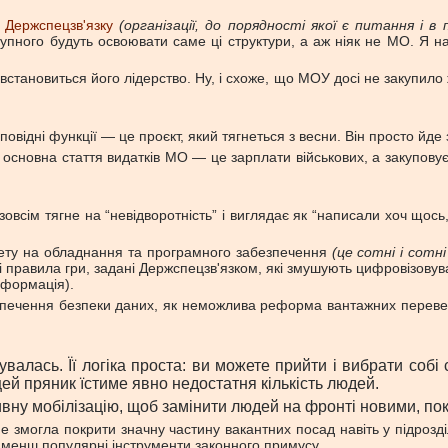
”
Держспецзв'язку
(організації, до порядності якої є питання і 
тупного будуть освоювати саме ці структури, а аж ніяк не МО. Я на
— встановиться його лідерство. Ну, і схоже, що МОУ досі не закупило
овідні функції — це проєкт, який тягнеться з весни. Він просто йде
 основна стаття видатків МО — це зарплати військових, а закупову
всім тягне на “невідворотність” і виглядає як “написали хоч щось,
джету на обладнання та програмного забезпечення
(це сотні і сотн
 правила гри, задані Держспецзв'язком, які змушують цифровізовув
нформація).
зпечення безпеки даних, як неможлива реформа вантажних перевезе
валась. Її логіка проста: ви можете прийти і вибрати собі 
 цей пряник їстиме явно недостатня кількість людей.
вну мобілізацію, щоб замінити людей на фронті новими, поки
е змогла покрити значну частину вакантних посад навіть у підрозді
и менш популярні інструменти законного примусу.