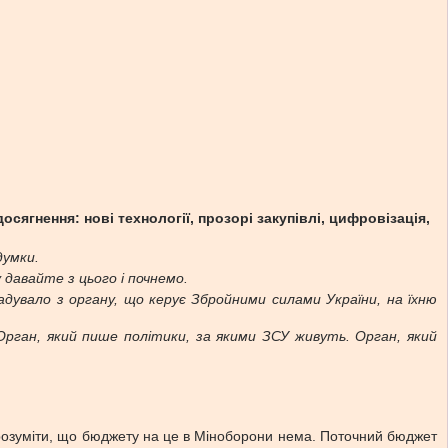
сягнення: нові технології, прозорі закупівлі, цифровізація,
думки.
 давайте з цього і почнемо.
дувало з органу, що керує Збройними силами України, на їхню
Орган, який пише політики, за якими ЗСУ живуть. Орган, який
те розуміти, що бюджету на це в Міноборони нема. Поточний бюджет