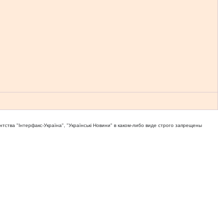
тва "Iнтерфакс-Україна", "Українськi Новини" в каком-либо виде строго запрещены