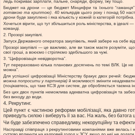
ледь покриває зарплати, пальне, снаряди, форму, їжу тощо.
Бюджет на дрони — це бюджет Мінцифри та їхнього “гаманця
готівкою та криптою)
. 40 мільярдів цього року і понад 50 нас
дрони буде закуплено і яка кількість у кожній із категорій потрібна.
Хочеться вірити, що тут збільшиться роль міністерства, в ідеалі 
команді.
2. Прозорі закупівлі.
Запуск Державного оператора закупівель, який забере на себе відп
Прозорі закупівлі — це важливо, але ви також маєте розуміти, що
свої гроші, а воюємо і стріляємо здебільшого за чужі.
3. “Цифровізація невідворотна”.
Тут перераховано кілька планових досягнень по темі ВЛК. Це не зо
можна”.
Для успішної цифровізації Міністерству бракує двох речей: бю
можна попросити у партнерів)
й можливості змінити неадекватні
(поцікавтесь, що таке КСЗІ для систем, де обробляється таємна і
Без цих двох пунктів неможлива адекватна цифровізація та забе
без виходу до води.
4. Рекрутинг.
Цей пункт є частиною реформи мобілізації, яка давно готу
приведуть силою і виберуть її за вас. На жаль, без батога
Чи буде забезпечено справедливу, некорупційну та ефекти
Насправді співпраця з рекрутинговими компаніями вже велась і н
суттєво вплинути на кадровий голод у ЗСУ, якщо до неї не додат