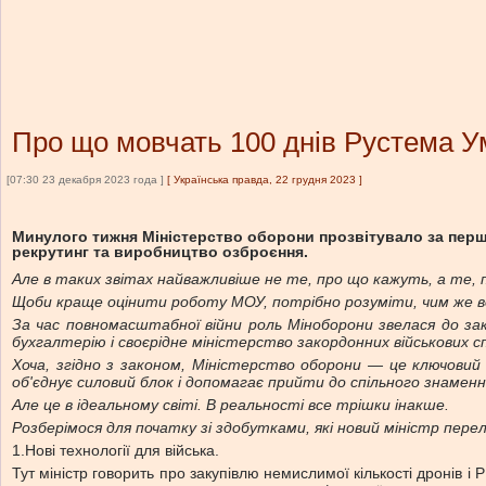
Про що мовчать 100 днів Рустема 
[07:30 23 декабря 2023 года ]
[
Українська правда, 22 грудня 2023
]
Минулого тижня Міністерство оборони прозвітувало за перші 1
рекрутинг та виробництво озброєння.
Але в таких звітах найважливіше не те, про що кажуть, а те, 
Щоби краще оцінити роботу МОУ, потрібно розуміти, чим же во
За час повномасштабної війни роль Міноборони звелася до за
бухгалтерію і своєрідне міністерство закордонних військових с
Хоча, згідно з законом, Міністерство оборони — це ключовий
об'єднує силовий блок і допомагає прийти до спільного знамен
Але це в ідеальному світі.
В реальності все трішки інакше.
Розберімося для початку зі здобутками, які новий міністр перел
1.Нові технології для війська.
Тут міністр говорить про закупівлю немислимої кількості дронів 