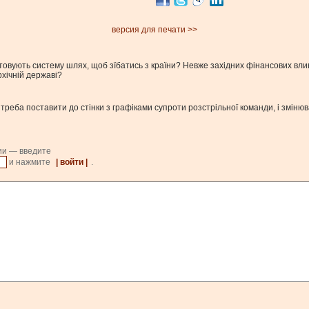
версия для печати >>
ористовують систему шлях, щоб зїбатись з країни? Невже західних фінансових 
рхічній державі?
" треба поставити до стінки з графіками супроти розстрільної команди, і зміню
ии — введите
и нажмите
| войти |
.