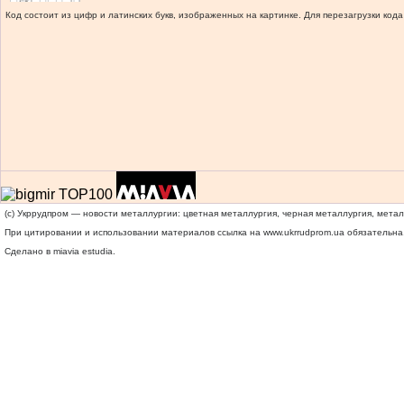
Код состоит из цифр и латинских букв, изображенных на картинке. Для перезагрузки кода
(c) Укррудпром — новости металлургии: цветная металлургия, черная металлургия, мета
При цитировании и использовании материалов ссылка на
www.ukrrudprom.ua
обязательна.
Сделано в miavia estudia.