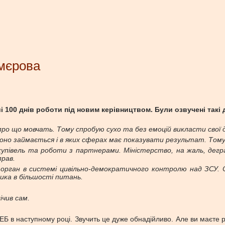
Умєрова
00 днів роботи під новим керівництвом. Були озвучені такі до
про що мовчать. Тому спробую сухо та без емоцій викласти свої 
но займається і в яких сферах має показувати результат. Тому
купівель та роботи з партнерами. Міністерство, на жаль, дегра
прав.
 орган в системі цивільно-демократичного контролю над ЗСУ. 
ника в більшості питань.
ічив сам.
і РЕБ в наступному році. Звучить це дуже обнадійливо. Але ви має