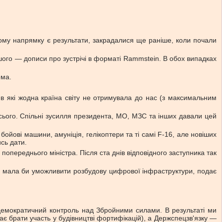
ьому напрямку є результати, закрадалися ще раніше, коли почали
 іншого — дописи про зустрічі в форматі Rammstein. В обох випадках
ема.
 в які жодна країна світу не отримувала до нас (з максимальним
всього. Спільні зусилля президента, МО, МЗС та інших давали цей
бойові машини, амуніція, гелікоптери та ті самі F-16, але новіших
ись дати.
попереднього міністра. Після ста днів відповідного заступника так
яка мала би уможливити розбудову цифрової інфраструктури, подає
-демократичний контроль над Збройними силами. В результаті ми
є брати участь у будівництві фортифікацій), а Держспецзв'язку —