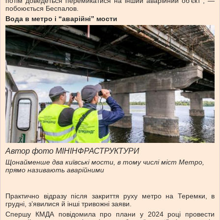
потім доведеться перемикатися на інший аварійний об’єкт”, —
побоюється Беспалов.
Вода в метро і “аварійні” мости
Автор фото МІНІНФРАСТРУКТУРИ
Щонайменше два київські мости, в тому числі міст Метро,
прямо називають аварійними
Практично відразу після закриття руху метро на Теремки, в
грудні, з’явилися й інші тривожні заяви.
Спершу КМДА повідомила про плани у 2024 році провести