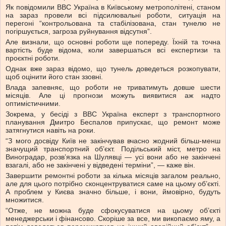
Як повідомили ВВС Україна в Київському метрополітені, станом
на зараз провели всі підсилювальні роботи, ситуація на
перегоні “контрольована та стабілізована, стан тунелю не
погіршується, загроза руйнування відсутня”.
Але визнали, що основні роботи ще попереду. Їхній та точна
вартість буде відома, коли завершаться всі експертизи та
проєктні роботи.
Однак вже зараз відомо, що тунель доведеться розкопувати,
щоб оцінити його стан ззовні.
Влада запевняє, що роботи не триватимуть довше шести
місяців. Але ці прогнози можуть виявитися аж надто
оптимістичними.
Зокрема, у бесіді з ВВС Україна експерт з транспортного
планування Дмитро Беспалов припускає, що ремонт може
затягнутися навіть на роки.
“З мого досвіду Київ не закінчував вчасно жодний більш-менш
значущий транспортний об’єкт. Подільський міст, метро на
Виноградар, розв’язка на Шулявці — усі вони або не закінчені
взагалі, або не закінчені у відведені терміни”, — каже він.
Завершити ремонтні роботи за кілька місяців загалом реально,
але для цього потрібно сконцентруватися саме на цьому об’єкті.
А проблем у Києва значно більше, і вони, ймовірно, будуть
множитися.
“Отже, не можна буде сфокусуватися на цьому об’єкті
менеджерськи і фінансово. Скоріше за все, ми викопаємо яму, а