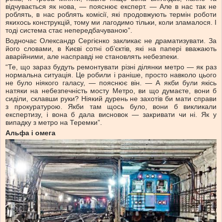
відчувається як нова, — пояснює експерт. — Але в нас так не
роблять, в нас роблять комісії, які продовжують термін роботи
якихось конструкцій, тому ми лагодимо тільки, коли зламалося. І
тоді система стає непередбачуваною”.
Водночас Олександр Сергієнко закликає не драматизувати. За
його словами, в Києві сотні об’єктів, які на папері вважають
аварійними, але насправді не становлять небезпеки.
“Те, що зараз будуть ремонтувати різні ділянки метро — як раз
нормальна ситуація. Це робили і раніше, просто навколо цього
не було ніякого галасу, — пояснює він. — А якби були якісь
натяки на небезпечність мосту Метро, ви що думаєте, вони б
сиділи, склавши руки? Ніякий дурень не захотів би мати справи
з прокуратурою. Якби там щось було, вони б викликали
експертизу, і вона б дала висновок — закривати чи ні. Як у
випадку з метро на Теремки”.
Альфа і омега