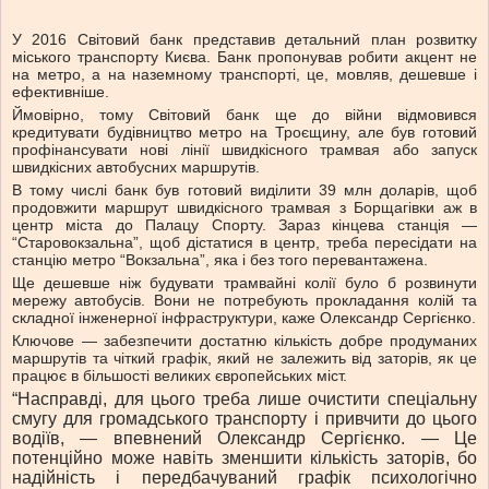
У 2016 Світовий банк представив детальний план розвитку
міського транспорту Києва. Банк пропонував робити акцент не
на метро, а на наземному транспорті, це, мовляв, дешевше і
ефективніше.
Ймовірно, тому Світовий банк ще до війни відмовився
кредитувати будівництво метро на Троєщину, але був готовий
профінансувати нові лінії швидкісного трамвая або запуск
швидкісних автобусних маршрутів.
В тому числі банк був готовий виділити 39 млн доларів, щоб
продовжити маршрут швидкісного трамвая з Борщагівки аж в
центр міста до Палацу Спорту. Зараз кінцева станція —
“Старовокзальна”, щоб дістатися в центр, треба пересідати на
станцію метро “Вокзальна”, яка і без того перевантажена.
Ще дешевше ніж будувати трамвайні колії було б розвинути
мережу автобусів. Вони не потребують прокладання колій та
складної інженерної інфраструктури, каже Олександр Сергієнко.
Ключове — забезпечити достатню кількість добре продуманих
маршрутів та чіткий графік, який не залежить від заторів, як це
працює в більшості великих європейських міст.
“Насправді, для цього треба лише очистити спеціальну
смугу для громадського транспорту і привчити до цього
водіїв, — впевнений Олександр Сергієнко. — Це
потенційно може навіть зменшити кількість заторів, бо
надійність і передбачуваний графік психологічно