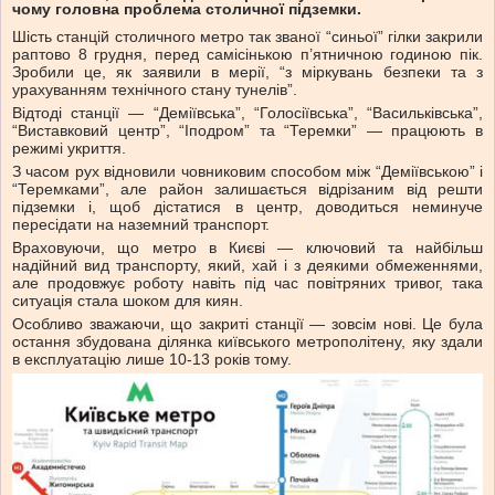
чому головна проблема столичної підземки.
Шість станцій столичного метро так званої “синьої” гілки закрили
раптово 8 грудня, перед самісінькою п’ятничною годиною пік.
Зробили це, як заявили в мерії, “з міркувань безпеки та з
урахуванням технічного стану тунелів”.
Відтоді станції — “Деміївська”, “Голосіївська”, “Васильківська”,
“Виставковий центр”, “Іподром” та “Теремки” — працюють в
режимі укриття.
З часом рух відновили човниковим способом між “Деміївською” і
“Теремками”, але район залишається відрізаним від решти
підземки і, щоб дістатися в центр, доводиться неминуче
пересідати на наземний транспорт.
Враховуючи, що метро в Києві — ключовий та найбільш
надійний вид транспорту, який, хай і з деякими обмеженнями,
але продовжує роботу навіть під час повітряних тривог, така
ситуація стала шоком для киян.
Особливо зважаючи, що закриті станції — зовсім нові. Це була
остання збудована ділянка київського метрополітену, яку здали
в експлуатацію лише 10-13 років тому.