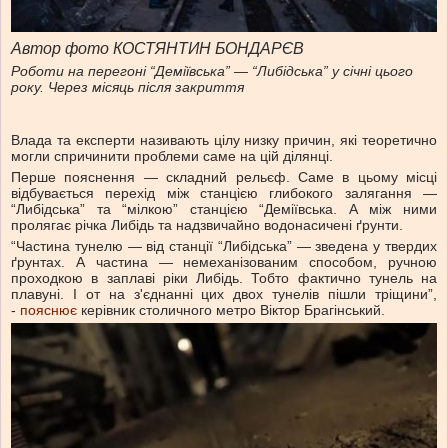
Автор фото КОСТЯНТИН БОНДАРЄВ
Роботи на перегоні “Деміївська” — “Либідська” у січні цього
року. Через місяць після закриття
Влада та експерти називають цілу низку причин, які теоретично
могли спричинити проблеми саме на цій ділянці.
Перше пояснення — складний рельєф. Саме в цьому місці
відбувається перехід між станцією глибокого залягання —
“Либідська” та “мілкою” станцією “Деміївська. А між ними
пролягає річка Либідь та надзвичайно водонасичені ґрунти.
“Частина тунелю — від станції “Либідська” — зведена у твердих
ґрунтах. А частина — немеханізованим способом, ручною
проходкою в заплаві ріки Либідь. Тобто фактично тунель на
плавуні. І от на з'єднанні цих двох тунелів пішли тріщини”,
-
пояснює
керівник столичного метро Віктор Брагінський.