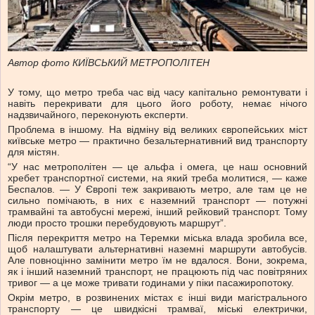
Автор фото КИЇВСЬКИЙ МЕТРОПОЛІТЕН
У тому, що метро треба час від часу капітально ремонтувати і
навіть перекривати для цього його роботу, немає нічого
надзвичайного, переконують експерти.
Проблема в іншому. На відміну від великих європейських міст
київське метро — практично безальтернативний вид транспорту
для містян.
“У нас метрополітен — це альфа і омега, це наш основний
хребет транспортної системи, на який треба молитися, — каже
Беспалов. — У Європі теж закривають метро, але там це не
сильно помічають, в них є наземний транспорт — потужні
трамвайні та автобусні мережі, інший рейковий транспорт. Тому
люди просто трошки перебудовують маршрут”.
Після перекриття метро на Теремки міська влада зробила все,
щоб налаштувати альтернативні наземні маршрути автобусів.
Але повноцінно замінити метро їм не вдалося. Вони, зокрема,
як і інший наземний транспорт, не працюють під час повітряних
тривог — а це може тривати годинами у піки пасажиропотоку.
Окрім метро, в розвинених містах є інші види магістрального
транспорту — це швидкісні трамваї, міські електрички,