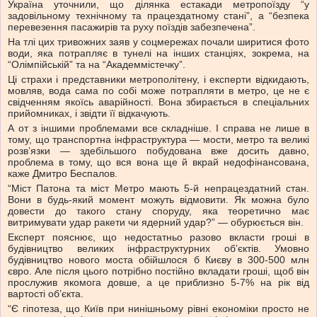
Україна уточнили, що ділянка естакади метропоїзду “у
задовільному технічному та працездатному стані”, а “безпека
перевезення пасажирів та руху поїздів забезпечена”.
На тлі цих тривожних заяв у соцмережах почали ширитися фото
води, яка потрапляє в тунелі на інших станціях, зокрема, на
“Олімпійській” та на “Академмістечку”.
Ці страхи і представники метрополітену, і експерти відкидають,
мовляв, вода сама по собі може потрапляти в метро, це не є
свідченням якоїсь аварійності. Вона збирається в спеціальних
прийомниках, і звідти її відкачують.
А от з іншими проблемами все складніше. І справа не лише в
тому, що транспортна інфраструктура — мости, метро та великі
розв’язки — здебільшого побудована вже досить давно,
проблема в тому, що вся вона ще й вкрай недофінансована,
каже Дмитро Беспалов.
“Міст Патона та міст Метро мають 5-й непрацездатний стан.
Вони в будь-який момент можуть відмовити. Як можна було
довести до такого стану споруду, яка теоретично має
витримувати удар ракети чи ядерний удар?” — обурюється він.
Експерт пояснює, що недостатньо разово вкласти гроші в
будівництво великих інфраструктурних об’єктів. Умовно
будівництво нового моста обійшлося б Києву в 300-500 млн
євро. Але після цього потрібно постійно вкладати гроші, щоб він
прослужив якомога довше, а це приблизно 5-7% на рік від
вартості об’єкта.
“Є гіпотеза, що Київ при нинішньому рівні економіки просто не