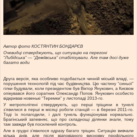
Автор фото КОСТЯНТИН БОНДАРЄВ
Очевидці стверджують, що ситуацію на перегоні
“Либідська” — “Деміївська” стабілізували. Але там досі дуже
багато води
Друга версія, яка особливо подобається чинній міській владі, —
порушення технологій під час будівництва. Цю частину “синьої”
гілки будували, коли президентом був Віктор Янукович, а Києвом
опікувався його соратник Олександр Попов. Янукович особисто
відкривав новенькі “Теремки” у листопаді 2013-го.
У метрополітені стверджують, що перші тріщини в тунелі
з’явилися в перші ж місяці роботи станцій — в березні 2011-го.
Тоді їх полагодили, і далі тунель функціонував нормально.
Брагінський запевняє, що про складнощі ділянки знали, тому
там завжди був посилений контроль.
Але в грудні з’явилося одразу багато тріщин. Ситуацію вивчали
кілька днів, але після відповідного висновку профільного