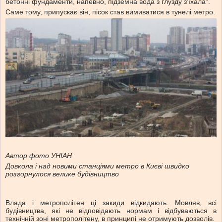
бетонні фундаменти, напевно, підземна вода з глузду з’їхала”.
Саме тому, припускає він, пісок став вимиватися в тунелі метро.
Автор фото УНІАН
Довкола і над новими станціями метро в Києві швидко
розгорнулося велике будівництво
Влада і метрополітен ці закиди відкидають. Мовляв, всі
будівництва, які не відповідають нормам і відбуваються в
технічній зоні метрополітену, в принципі не отримують дозволів.