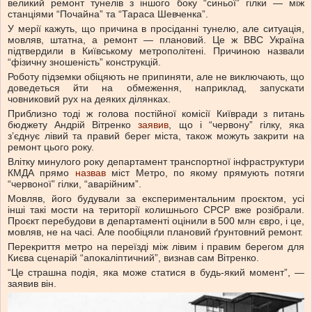
великий ремонт тунелів з іншого боку “синьої” гілки — між
станціями “Почайна” та “Тараса Шевченка”.
У мерії кажуть, що причина в просіданні тунелю, але ситуація,
мовляв, штатна, а ремонт — плановий. Це ж ВВС Україна
підтвердили в Київському метрополітені. Причиною назвали
“фізичну зношеність” конструкцій.
Роботу підземки обіцяють не припиняти, але не виключають, що
доведеться йти на обмеження, наприклад, запускати
човниковий рух на деяких ділянках.
Приблизно тоді ж голова постійної комісії Київради з питань
бюджету Андрій Вітренко
заявив
, що і “червону” гілку, яка
з’єднує лівий та правий берег міста, також можуть закрити на
ремонт цього року.
Влітку минулого року департамент транспортної інфраструктури
КМДА прямо
назвав
міст Метро, по якому прямують потяги
“червоної” гілки, “аварійним”.
Мовляв, його будували за експериментальним проєктом, усі
інші такі мости на території колишнього СРСР вже розібрали.
Проєкт перебудови в департаменті оцінили в 500 млн євро, і це,
мовляв, не на часі. Але пообіцяли плановий ґрунтовний ремонт.
Перекриття метро на переїзді між лівим і правим берегом для
Києва сценарій “апокаліптичний”, визнав сам Вітренко.
“Це страшна подія, яка може статися в будь-який момент”, —
заявив він.