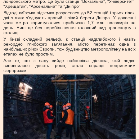
лондонського метро. Це були станції “Вокзальна”, “Університет”,
“Хрещатик”, “Арсенальна” та “Дніпро”.
Відтоді київська підземка розрослася до 52 станцій і трьох гілок,
дві з яких з’єднують правий і лівий береги Дніпра. У довоєнні
часи метро користувалися приблизно 1,7 млн пасажирів на
день. Нині це без перебільшення головний вид транспорту в
столиці.
У Києві складний рельєф, є станції надглибокого і навіть
рекордно глибокого залягання, місто перетинає одна з
найбільших річок Європи, тож будівництво метрополітену на всіх
етапах не було простим.
Але те, що з ладу вийде найновіша ділянка, якій ледве
виповнилося десять років, стало справді неприємним
сюрпризом.