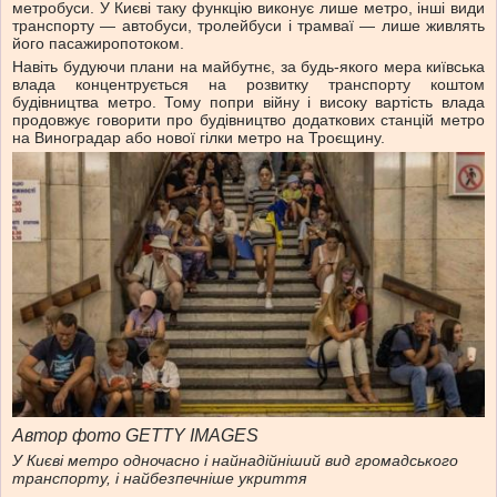
метробуси. У Києві таку функцію виконує лише метро, інші види
транспорту — автобуси, тролейбуси і трамваї — лише живлять
його пасажиропотоком.
Навіть будуючи плани на майбутнє, за будь-якого мера київська
влада концентрується на розвитку транспорту коштом
будівництва метро. Тому попри війну і високу вартість влада
продовжує говорити про будівництво додаткових станцій метро
на Виноградар або нової гілки метро на Троєщину.
Автор фото GETTY IMAGES
У Києві метро одночасно і найнадійніший вид громадського
транспорту, і найбезпечніше укриття