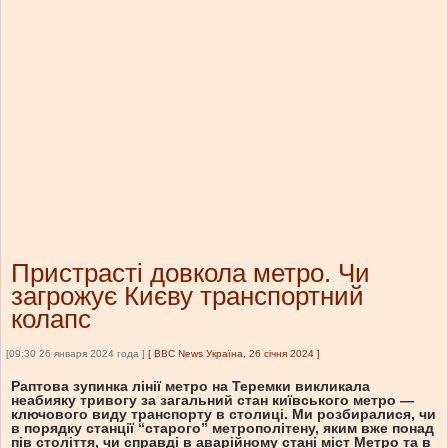
Пристрасті довкола метро. Чи
загрожує Києву транспортний
колапс
[09:30 26 января 2024 года ]
[
BBC News Україна, 26 січня 2024
]
Раптова зупинка лінії метро на Теремки викликала
неабияку тривогу за загальний стан київського метро —
ключового виду транспорту в столиці. Ми розбиралися, чи
в порядку станції “старого” метрополітену, яким вже понад
пів століття, чи справді в аварійному стані міст Метро та в