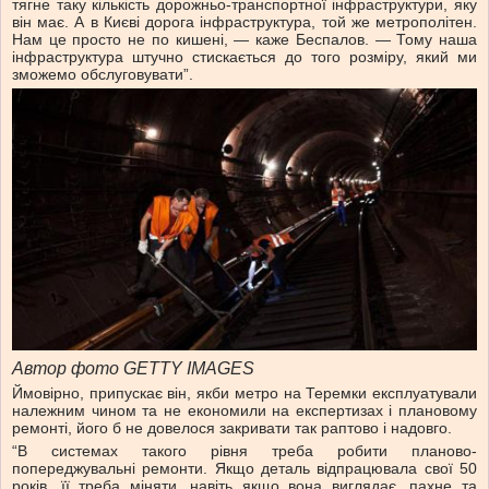
тягне таку кількість дорожньо-транспортної інфраструктури, яку
він має. А в Києві дорога інфраструктура, той же метрополітен.
Нам це просто не по кишені, — каже Беспалов. — Тому наша
інфраструктура штучно стискається до того розміру, який ми
зможемо обслуговувати”.
Автор фото GETTY IMAGES
Ймовірно, припускає він, якби метро на Теремки експлуатували
належним чином та не економили на експертизах і плановому
ремонті, його б не довелося закривати так раптово і надовго.
“В системах такого рівня треба робити планово-
попереджувальні ремонти. Якщо деталь відпрацювала свої 50
років, її треба міняти, навіть якщо вона виглядає, пахне та