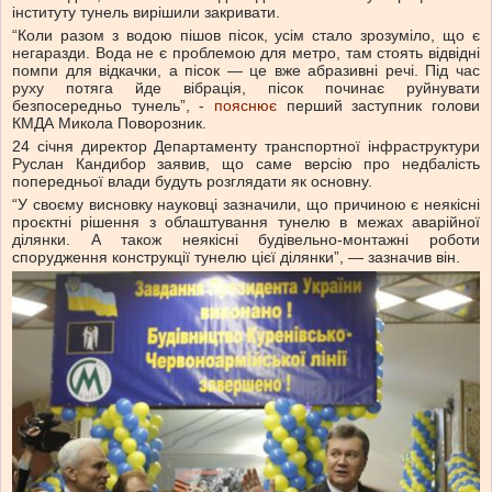
інституту тунель вирішили закривати.
“Коли разом з водою пішов пісок, усім стало зрозуміло, що є
негаразди. Вода не є проблемою для метро, там стоять відвідні
помпи для відкачки, а пісок — це вже абразивні речі. Під час
руху потяга йде вібрація, пісок починає руйнувати
безпосередньо тунель”, -
пояснює
перший заступник голови
КМДА Микола Поворозник.
24 січня директор Департаменту транспортної інфраструктури
Руслан Кандибор заявив, що саме версію про недбалість
попередньої влади будуть розглядати як основну.
“У своєму висновку науковці зазначили, що причиною є неякісні
проєктні рішення з облаштування тунелю в межах аварійної
ділянки. А також неякісні будівельно-монтажні роботи
спорудження конструкції тунелю цієї ділянки”, — зазначив він.