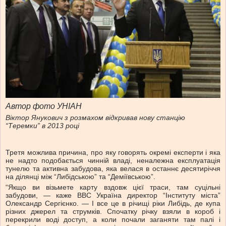
Автор фото УНІАН
Віктор Янукович з розмахом відкривав нову станцію
“Теремки” в 2013 році
Третя можлива причина, про яку говорять окремі експерти і яка
не надто подобається чинній владі, неналежна експлуатація
тунелю та активна забудова, яка велася в останнє десятиріччя
на ділянці між “Либідською” та “Деміївською”.
“Якщо ви візьмете карту вздовж цієї траси, там суцільні
забудови, — каже ВВС Україна директор “Інституту міста”
Олександр Сергієнко. — І все це в річищі ріки Либідь, де купа
різних джерел та струмків. Спочатку річку взяли в короб і
перекрили воді доступ, а коли почали заганяти там палі і