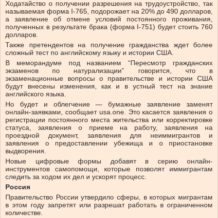
Ходатайство о получении разрешения на трудоустройство, так
называемая форма I-765, подорожает на 20% до 490 долларов,
а заявление об отмене условий постоянного проживания,
полученных в результате брака (форма I-751) будет стоить 760
долларов.
Также претендентов на получение гражданства ждет более
сложный тест по английскому языку и истории США.
В меморандуме под названием “Пересмотр гражданских
экзаменов по натурализации” говорится, что в
экзаменационные вопросы о правительстве и истории США
будут внесены изменения, как и в устный тест на знание
английского языка.
Но будет и облегчение — бумажные заявление заменят
онлайн-заявками, сообщает usa.one. Это касается заявления о
регистрации постоянного места жительства или корректировке
статуса, заявления о приеме на работу, заявления на
проездной документ, заявления для неиммигрантов и
заявления о предоставлении убежища и о приостановке
выдворения.
Новые цифровые формы добавят в серию онлайн-
инструментов самопомощи, которые позволят иммигрантам
следить за ходом их дел и ускорят процесс.
Россия
Правительство России утвердило сферы, в которых мигрантам
в этом году запретят или разрешат работать в ограниченном
количестве.