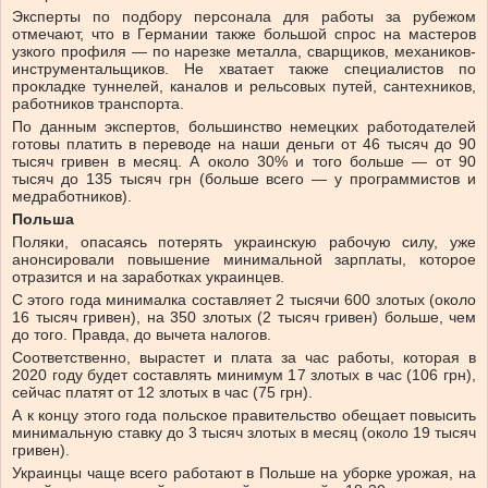
Эксперты по подбору персонала для работы за рубежом
отмечают, что в Германии также большой спрос на мастеров
узкого профиля — по нарезке металла, сварщиков, механиков-
инструментальщиков. Не хватает также специалистов по
прокладке туннелей, каналов и рельсовых путей, сантехников,
работников транспорта.
По данным экспертов, большинство немецких работодателей
готовы платить в переводе на наши деньги от 46 тысяч до 90
тысяч гривен в месяц. А около 30% и того больше — от 90
тысяч до 135 тысяч грн (больше всего — у программистов и
медработников).
Польша
Поляки, опасаясь потерять украинскую рабочую силу, уже
анонсировали повышение минимальной зарплаты, которое
отразится и на заработках украинцев.
С этого года минималка составляет 2 тысячи 600 злотых (около
16 тысяч гривен), на 350 злотых (2 тысяч гривен) больше, чем
до того. Правда, до вычета налогов.
Соответственно, вырастет и плата за час работы, которая в
2020 году будет составлять минимум 17 злотых в час (106 грн),
сейчас платят от 12 злотых в час (75 грн).
А к концу этого года польское правительство обещает повысить
минимальную ставку до 3 тысяч злотых в месяц (около 19 тысяч
гривен).
Украинцы чаще всего работают в Польше на уборке урожая, на