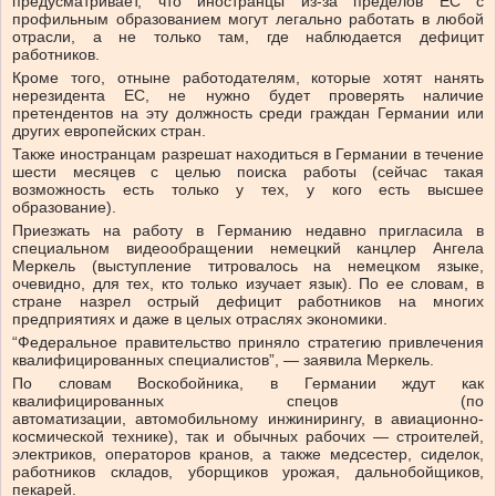
предусматривает, что иностранцы из-за пределов ЕС с
профильным образованием могут легально работать в любой
отрасли, а не только там, где наблюдается дефицит
работников.
Кроме того, отныне работодателям, которые хотят нанять
нерезидента ЕС, не нужно будет проверять наличие
претендентов на эту должность среди граждан Германии или
других европейских стран.
Также иностранцам разрешат находиться в Германии в течение
шести месяцев с целью поиска работы (сейчас такая
возможность есть только у тех, у кого есть высшее
образование).
Приезжать на работу в Германию недавно пригласила в
специальном видеообращении немецкий канцлер Ангела
Меркель (выступление титровалось на немецком языке,
очевидно, для тех, кто только изучает язык). По ее словам, в
стране назрел острый дефицит работников на многих
предприятиях и даже в целых отраслях экономики.
“Федеральное правительство приняло стратегию привлечения
квалифицированных специалистов”, — заявила Меркель.
По словам Воскобойника, в Германии ждут как
квалифицированных спецов (по
автоматизации, автомобильному инжинирингу, в авиационно-
космической технике), так и обычных рабочих — строителей,
электриков, операторов кранов, а также медсестер, сиделок,
работников складов, уборщиков урожая, дальнобойщиков,
пекарей.