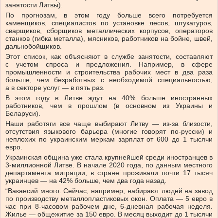
занятости Литвы).
По прогнозам, в этом году больше всего потребуется
каменщиков, специалистов по установке лесов, штукатуров,
сварщиков, сборщиков металлических корпусов, операторов
станков (гибка металла), мясников, работников на бойне, швей,
дальнобойщиков.
Этот список, как объясняют в службе занятости, составляют
с учетом спроса и предложения. Например, в сфере
промышленности и строительства рабочих мест в два раза
больше, чем безработных с необходимой специальностью,
а в секторе услуг — в пять раз.
В этом году в Литве ждут на 40% больше иностранных
работников, чем в прошлом (в основном из Украины и
Беларуси).
Наши работяги все чаще выбирают Литву — из-за близости,
отсутствия языкового барьера (многие говорят по-русски) и
неплохих по украинским меркам зарплат от 600 до 1 тысячи
евро.
Украинская община уже стала крупнейшей среди иностранцев в
3-миллионной Литве. В начале 2020 года, по данным местного
департамента миграции, в стране проживали почти 17 тысяч
украинцев — на 42% больше, чем два года назад.
“Вакансий много. Сейчас, например, набирают людей на завод
по производству металлопластиковых окон. Оплата — 5 евро в
час при 8-часовом рабочем дне, 6-дневная рабочая неделя.
Жилье — общежитие за 150 евро. В месяц выходит до 1 тысячи