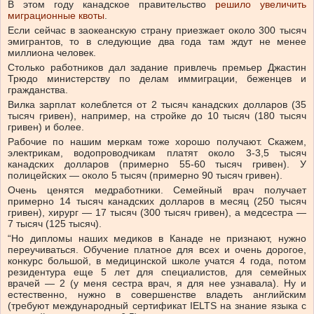
В этом году канадское правительство
решило увеличить
миграционные квоты
.
Если сейчас в заокеанскую страну приезжает около 300 тысяч
эмигрантов, то в следующие два года там ждут не менее
миллиона человек.
Столько работников дал задание привлечь премьер Джастин
Трюдо министерству по делам иммиграции, беженцев и
гражданства.
Вилка зарплат колеблется от 2 тысяч канадских долларов (35
тысяч гривен), например, на стройке до 10 тысяч (180 тысяч
гривен) и более.
Рабочие по нашим меркам тоже хорошо получают. Скажем,
электрикам, водопроводчикам платят около 3-3,5 тысяч
канадских долларов (примерно 55-60 тысяч гривен). У
полицейских — около 5 тысяч (примерно 90 тысяч гривен).
Очень ценятся медработники. Семейный врач получает
примерно 14 тысяч канадских долларов в месяц (250 тысяч
гривен), хирург — 17 тысяч (300 тысяч гривен), а медсестра —
7 тысяч (125 тысяч).
“Но дипломы наших медиков в Канаде не признают, нужно
переучиваться. Обучение платное для всех и очень дорогое,
конкурс большой, в медицинской школе учатся 4 года, потом
резидентура еще 5 лет для специалистов, для семейных
врачей — 2 (у меня сестра врач, я для нее узнавала). Ну и
естественно, нужно в совершенстве владеть английским
(требуют международный сертификат IELTS на знание языка с