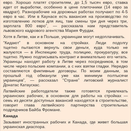
евро. Хорошо платят строителям, до 1,5 тысяч евро, ставка
идет от выработки, особенно в цене плиточники (14 евро за
квадрат). Разнорабочие на дорожных работах получают по 4-5
евро в час. Или в Каунасе есть вакансия на производство по
изготовлению лотков для яиц, там смены три дня через три,
зарплата 800 евро”, — рассказала нам представитель
львовского кадрового агентства Мария Фурдак.
Хотя в Литве, как и в Польше, украинцам могут недоплачивать.
“Кидают” в основном на стройках. Люди подолгу
тщетно пытаются вернуть свои деньги, куда только не
жалуются — в Инспекцию труда, полицию, прокуратуру, все
тщетно. Нужно подписывать контракт и внимательно его читать.
Украинцы находят работу в Литве через посредников, в том
числе через польские компании, а с них взятки гладки. Нередко
составляются фиктивные договоры. По моим данным, за
прошлый год обманули уже как минимум полтысячи
украинцев”, — рассказал “Стране” литовский журналист
Донатас Катаускас.
Латвийские работодатели также готовятся привлекать
украинских рабочих, в основном для работы на стройках —
семь из десяти доступных вакансий находятся в строительстве,
говорит глава латвийского партнерства строительных
подрядчиков Байба Фромане.
Канада
Зазывает иностранных рабочих и Канада, где живет большая
украинская диаспора.