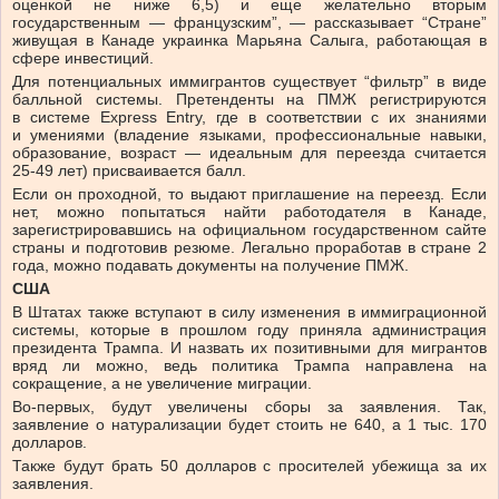
оценкой не ниже 6,5) и еще желательно вторым
государственным — французским”, — рассказывает “Стране”
живущая в Канаде украинка Марьяна Салыга, работающая в
сфере инвестиций.
Для потенциальных иммигрантов существует “фильтр” в виде
балльной системы. Претенденты на ПМЖ регистрируются
в системе Express Entry, где в соответствии с их знаниями
и умениями (владение языками, профессиональные навыки,
образование, возраст — идеальным для переезда считается
25-49 лет) присваивается балл.
Если он проходной, то выдают приглашение на переезд. Если
нет, можно попытаться найти работодателя в Канаде,
зарегистрировавшись на официальном государственном сайте
страны и подготовив резюме. Легально проработав в стране 2
года, можно подавать документы на получение ПМЖ.
США
В Штатах также вступают в силу изменения в иммиграционной
системы, которые в прошлом году приняла администрация
президента Трампа. И назвать их позитивными для мигрантов
вряд ли можно, ведь политика Трампа направлена на
сокращение, а не увеличение миграции.
Во-первых, будут увеличены сборы за заявления. Так,
заявление о натурализации будет стоить не 640, а 1 тыс. 170
долларов.
Также будут брать 50 долларов с просителей убежища за их
заявления.