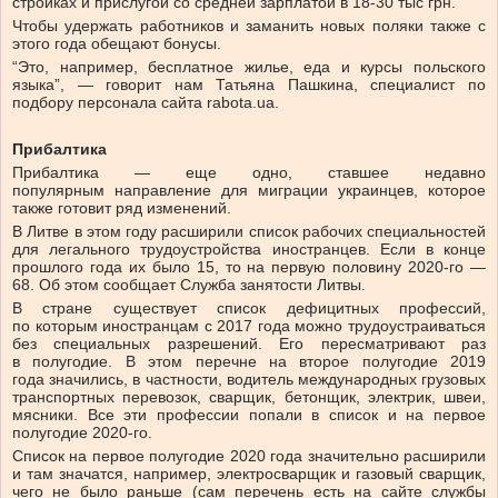
стройках и прислугой со средней зарплатой в 18-30 тыс грн.
Чтобы удержать работников и заманить новых поляки также с
этого года обещают бонусы.
“Это, например, бесплатное жилье, еда и курсы польского
языка”, — говорит нам Татьяна Пашкина, специалист по
подбору персонала сайта rabota.ua.
Прибалтика
Прибалтика — еще одно, ставшее недавно
популярным направление для миграции украинцев, которое
также готовит ряд изменений.
В Литве в этом году расширили список рабочих специальностей
для легального трудоустройства иностранцев. Если в конце
прошлого года их было 15, то на первую половину 2020-го —
68. Об этом сообщает Служба занятости Литвы.
В стране существует список дефицитных профессий,
по которым иностранцам с 2017 года можно трудоустраиваться
без специальных разрешений. Его пересматривают раз
в полугодие. В этом перечне на второе полугодие 2019
года значились, в частности, водитель международных грузовых
транспортных перевозок, сварщик, бетонщик, электрик, швеи,
мясники. Все эти профессии попали в список и на первое
полугодие 2020-го.
Список на первое полугодие 2020 года значительно расширили
и там значатся, например, электросварщик и газовый сварщик,
чего не было раньше (сам перечень есть на сайте службы