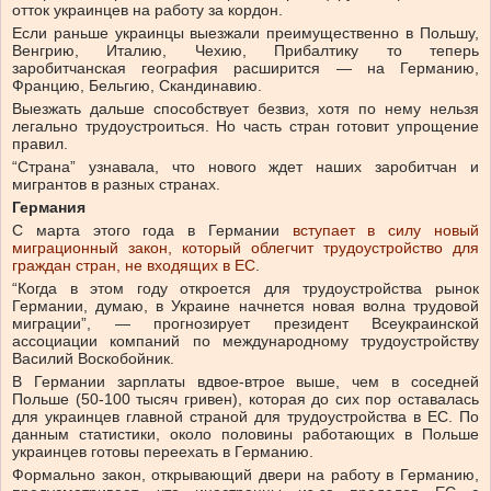
отток украинцев на работу за кордон.
Если раньше украинцы выезжали преимущественно в Польшу,
Венгрию, Италию, Чехию, Прибалтику то теперь
заробитчанская география расширится — на Германию,
Францию, Бельгию, Скандинавию.
Выезжать дальше способствует безвиз, хотя по нему нельзя
легально трудоустроиться. Но часть стран готовит упрощение
правил.
“Страна” узнавала, что нового ждет наших заробитчан и
мигрантов в разных странах.
Германия
С марта этого года в Германии
вступает в силу новый
миграционный закон, который облегчит трудоустройство для
граждан стран, не входящих в ЕС
.
“Когда в этом году откроется для трудоустройства рынок
Германии, думаю, в Украине начнется новая волна трудовой
миграции”, — прогнозирует президент Всеукраинской
ассоциации компаний по международному трудоустройству
Василий Воскобойник.
В Германии зарплаты вдвое-втрое выше, чем в соседней
Польше (50-100 тысяч гривен), которая до сих пор оставалась
для украинцев главной страной для трудоустройства в ЕС. По
данным статистики, около половины работающих в Польше
украинцев готовы переехать в Германию.
Формально закон, открывающий двери на работу в Германию,