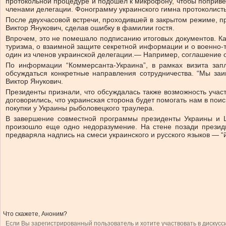
протокольной процедуре и подошел к микрофону, чтобы попривет
членами делегации. Фонограмму украинского гимна протоколист
После двухчасовой встречи, проходившей в закрытом режиме, пр
Виктор Янукович, сделав ошибку в фамилии гостя.
Впрочем, это не помешало подписанию итоговых документов. Как
туризма, о взаимной защите секретной информации и о военно-т
один из членов украинской делегации.— Например, соглашение о
По информации “Коммерсанта-Украина”, в рамках визита зап
обсуждаться конкретные направления сотрудничества. “Мы за
Виктор Янукович.
Президенты признали, что обсуждалась также возможность уча
договорились, что украинская сторона будет помогать нам в по
покупки у Украины рыболовецкого траулера.
В завершение совместной программы президенты Украины и Ш
произошло еще одно недоразумение. На стене позади презид
предваряла надпись на смеси украинского и русского языков — “й
Что скажете, Аноним?
Если Вы зарегистрированный пользователь и хотите участвовать в дискусс