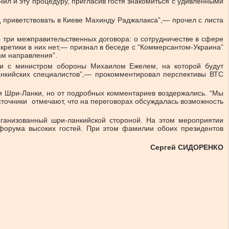
ил и эту процедуру, пригласив гостя знакомиться с удивленными
д приветствовать в Киеве Махинду Раджалакса”,— прочел с листа
ы три межправительственных договора: о сотрудничестве в сфере
кретики в них нет,— признал в беседе с “Коммерсантом-Украина”
ам направления”.
ции с министром обороны Михаилом Ежелем, на которой будут
анкийских специалистов”,— прокомментировал перспективы ВТС
и Шри-Ланки, но от подробных комментариев воздержались. “Мы
сточники отмечают, что на переговорах обсуждалась возможность
ганизованный шри-ланкийской стороной. На этом мероприятии
форума высоких гостей. При этом фамилии обоих президентов
Сергей СИДОРЕНКО