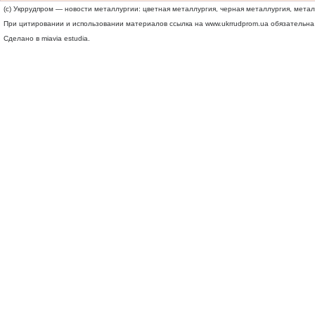
(c) Укррудпром — новости металлургии: цветная металлургия, черная металлургия, мета
При цитировании и использовании материалов ссылка на
www.ukrrudprom.ua
обязательна.
Сделано в miavia estudia.