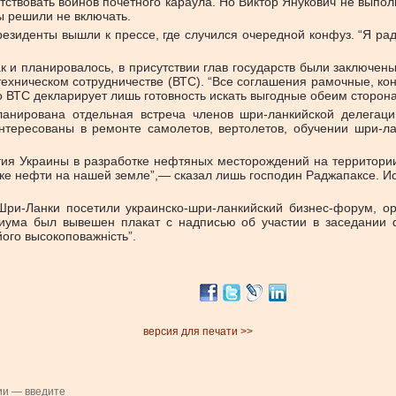
ствовать воинов почетного караула. Но Виктор Янукович не выполн
ы решили не включать.
езиденты вышли к прессе, где случился очередной конфуз. “Я ра
 и планировалось, в присутствии глав государств были заключен
ехническом сотрудничестве (ВТС). “Все соглашения рамочные, кон
 ВТС декларирует лишь готовность искать выгодные обеим сторон
ланирована отдельная встреча членов шри-ланкийской делега
интересованы в ремонте самолетов, вертолетов, обучении шри-л
стия Украины в разработке нефтяных месторождений на территори
иске нефти на нашей земле”,— сказал лишь господин Раджапаксе. И
ри-Ланки посетили украинско-шри-ланкийский бизнес-форум, ор
иума был вывешен плакат с надписью об участии в заседании 
ого высокоповажнiсть”.
версия для печати >>
ии — введите