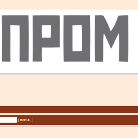
| искать |