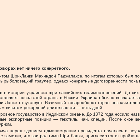
ворах нет ничего конкретного.
ентом Шри-Ланки Махиндой Раджапаксе, по итогам которых был по
ь рыболовецкий траулер, однако конкретные договоренности пока
в в истории украинско-шри-ланкийских взаимоотношений. До си
авляет посол этой страны в России. Украина обычно возлагает а
и-Ланке отсутствует. Взаимный товарооборот стран незначителе
м визитом рекордной длительности — пять дней.
овное государство в Индийском океане. До 1972 года носило назва
ые экспортные позиции — текстиль, чай, специи. После окончан
уризм.
ича перед зданием администрации президента началась с неув
е заметив, что заиграл гимн Шри-Ланки, пригласил гостя пройти 