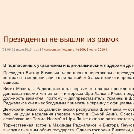
Президенты не вышли из рамок
[08:06 01 июля 2010 года ]
[
Коммерсант-Украина, №109, 1 июля 2010
]
В подписанных украинским и шри-ланкийским лидерами дого
Президент Виктор Янукович вчера провел переговоры с презид
контракт на модернизацию шри-ланкийской авиатехники и продат
ошибок.
Визит Махинды Раджапаксе стал первым контактом президенто
дипломатические контакты — интересы Шри-Ланки в Киеве предст
должность вакантна, поэтому и диппредставитель Украины в Шр
Раджапаксе счел необходимым приехать в Украину с официальны
Демократическая социалистическая республика Шри-Ланка — остр
тыс. на душу населения (первое место в Южной Азии). Основн
освобождения Тамил-Илама” в Шри-Ланке активно развивается т
Торжественная встреча Махинды Раджапаксе и Виктора Януков
выслушать гимны обоих государств. Однако господин Янукович, н