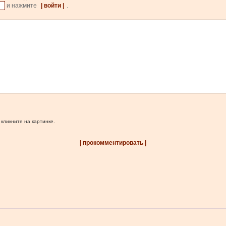
и нажмите
| войти |
.
 кликните на картинке.
| прокомментировать |