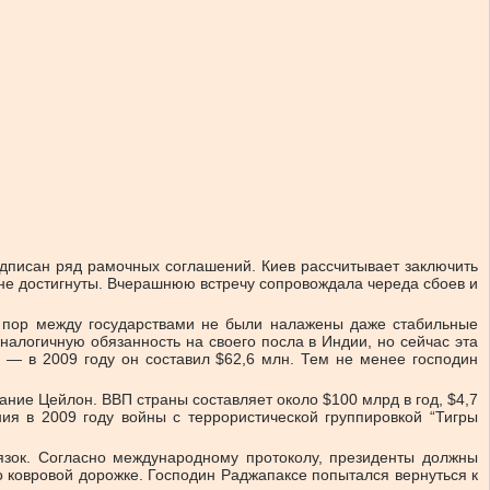
дписан ряд рамочных соглашений. Киев рассчитывает заключить
 не достигнуты. Вчерашнюю встречу сопровождала череда сбоев и
х пор между государствами не были налажены даже стабильные
налогичную обязанность на своего посла в Индии, но сейчас эта
н — в 2009 году он составил $62,6 млн. Тем не менее господин
ние Цейлон. ВВП страны составляет около $100 млрд в год, $4,7
ия в 2009 году войны с террористической группировкой “Тигры
язок. Согласно международному протоколу, президенты должны
по ковровой дорожке. Господин Раджапаксе попытался вернуться к