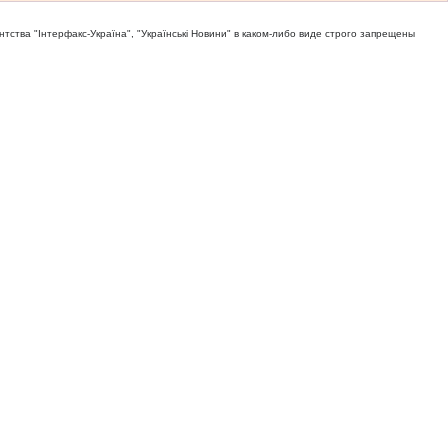
тва "Iнтерфакс-Україна", "Українськi Новини" в каком-либо виде строго запрещены