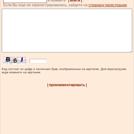
и нажмите
| войти |
.
Если Вы еще не зарегистрировались, зайдите на
страницу регистрации
.
Код состоит из цифр и латинских букв, изображенных на картинке. Для перезагрузки
кода кликните на картинке.
| прокомментировать |