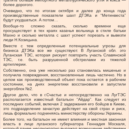
тратить больше импортного металлургического угля и кокса —
более дорогого.
Очевидно, что по итогам октября и далее до конца года
производственные показатели шахт ДТЭКа и “Метинвеста”
будут ухудшаться. А потом…
Вообще-то сложно сказать, сколько времени еще
просуществует в тех краях казачья вольница в стиле батьки
Махно и сколько металла с шахт успеют порезать и вывезти
люди Н.Козицына.
Вместе с тем определенные потенциальные угрозы для
бизнеса ДТЭКа все же существуют. В Луганской обл. это
Луганская ТЭС, которая рискует повторить участь Славянской
ТЭС, т.е. быть разрушенной обстрелами из тяжелой
артиллерии.
Собственно, она уже несколько раз становилась мишенью и
получила повреждения, восстановленные лишь частично. Но в
целом как производственный объект пока остается в рабочем
состоянии, на днях энергетики восстановили и запустили
энергоблок №2.
Другое дело, что в г.Счастье и непосредственно на ЛугТЭС
располагается известный батальон “Айдар”. Как следует из
последних событий, включая 2 задержания его бойцов в Киеве,
это подразделение зачастую действует на свой страх и риск,
лишь формально подчиняясь министерству обороны Украины.
Более того, на батальон не имеет влияния и местная законная
власть в лице луганского губернатора Геннадия Москаля,
который ранее неоднократно выражал возмущение действиями