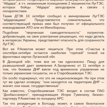
“Айдара”, в т.ч. незаконным похищением 2 машинисток ЛугТЭС,
которых бойцы “Айдара” заподозрили в связях с
сепаратистами.
Также ДТЭК 10 октября сообщал о минировании ЛугТЭС
“айдаровцами”. Представляется сомнительным, что
соответствующий приказ ими был получен от официального
командования АТО или из Минобороны.
Подобная “творческая самодеятельность” патриотов-
добровольцев, на свое усмотрение решающих, что надо делать
в интересах Украины, представляет опасность для сохранности
ЛугТЭС.
Вот ее Р.Ахметов может лишиться. При этом г.Счастье в
сентябре-октябре остается наиболее “горячей” точкой на
фронтовых картах Луганской обл.
В Донецкой обл. тоже все не так однозначно. Пищу для
размышлений дает заявление А.Захарченко от 11 октября о
том, что боевики ДНР взяли под временное управление не
только украинские госшахты, но и Старобешевскую ТЭС.
Он особо подчеркнул, что это не национализация. Но при этом
тут же сделал оговорку: “они находятся на территории ДНР —
значит, они наши, государственные”.
Как известно, Старобешевская ТЭС входит в состав ПАО
“Донбассэнерго”, принадлежащее Игорю Гуменюку, бизнес-
партнеру Р.Ахметова по концерну АРС.
Так что резиденция в Ботсаду, может, и самое безопасное