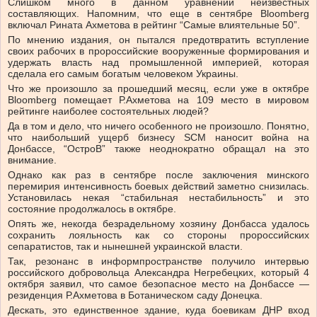
Слишком много в данном уравнении неизвестных
составляющих. Напомним, что еще в сентябре Bloomberg
включал Рината Ахметова в рейтинг “Самые влиятельные 50”.
По мнению издания, он пытался предотвратить вступление
своих рабочих в пророссийские вооруженные формирования и
удержать власть над промышленной империей, которая
сделала его самым богатым человеком Украины.
Что же произошло за прошедший месяц, если уже в октябре
Bloomberg помещает Р.Ахметова на 109 место в мировом
рейтинге наиболее состоятельных людей?
Да в том и дело, что ничего особенного не произошло. Понятно,
что наибольший ущерб бизнесу SCM наносит война на
Донбассе, “ОстроВ” также неоднократно обращал на это
внимание.
Однако как раз в сентябре после заключения минского
перемирия интенсивность боевых действий заметно снизилась.
Установилась некая “стабильная нестабильность” и это
состояние продолжалось в октябре.
Опять же, некогда безрадельному хозяину Донбасса удалось
сохранить лояльность как со стороны пророссийских
сепаратистов, так и нынешней украинской власти.
Так, резонанс в информпространстве получило интервью
российского добровольца Александра Негребецких, который 4
октября заявил, что самое безопасное место на Донбассе —
резиденция Р.Ахметова в Ботаническом саду Донецка.
Дескать, это единственное здание, куда боевикам ДНР вход