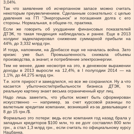
3,04%.
Так что заявление об исчерпанном запасе можно считать
некоторым преувеличением. Сделанным сознательно: с целью
давления на ГП “Энергорынок” и погашения долга с его
стороны. Нормальная, в общем-то, практика.
Если же говорить об ухудшении финансовых показателей
ДТЭК, то такая тенденция наблюдалась и ранее. Еще в 2013
холдинг задекларировал снижение суммарной прибыли на
44%, до 3,332 млрд грн.
И тогда, напомним, на Донбассе еще не началась война. Зато
кризис уже был. Промышленность снижала объемы
производства, а значит, и потребление электроэнергии.
Тем не менее, даже несмотря на это, в денежном выражении
доходы в 2013 выросли на 12,4%, в I полугодии 2014 — на
1,1%, до 44,275 млрд грн.
Т.е. хотя прирост и замедлился, но все же сохранился. Ну а что
касается убыточности/прибыльности бизнеса ДТЭК, то
реальную картину знает весьма ограниченный круг лиц.
Надо лишь заметить, что убыток может быть сформирован
искусственно — например, за счет курсовой разницы по
валютным кредитам компании, возникшей из-за девальвации с
8 до 15 грн./$.
Формально это потери: ведь если компания год назад брала у
западных кредиторов $100 млн, то ее долг составлял 800 млн
грн., а стал 1,3 млрд грн., если считать по официальному курсу
Нацбанка.