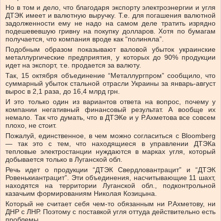
Но в том и дело, что благодаря экспорту электроэнергии и угля
ДТЭК имеет и валютную выручку. Т.е. для погашения валютной
задолженности ему не надо на самом деле тратить изрядно
подешевевшую гривну на покупку долларов. Хотя по бумагам
получается, что компания вроде как “полиняла”.
Подобным образом показывают валовой убыток украинские
металлургические предприятия, у которых до 90% продукции
идет на экспорт, т.е. продается за валюту.
Так, 15 октября объединение “Металлургпром” сообщило, что
суммарный убыток стальной отрасли Украины за январь-август
вырос в 2,1 раза, до 16,4 млрд грн.
И это только один из вариантов ответа на вопрос, почему у
компании негативный финансовый результат. А вообще их
немало. Так что думать, что в ДТЭКе и у Р.Ахметова все совсем
плохо, не стоит.
Пожалуй, единственное, в чем можно согласиться с Bloomberg
— так это с тем, что находящиеся в управлении ДТЭКа
тепловые электростанции нуждаются в марках угля, который
добывается только в Луганской обл.
Речь идет о продукции “ДТЭК Свердловантрацит” и “ДТЭК
Ровенькиантрацит”. Эти объединения, насчитывающие 11 шахт,
находятся на территории Луганской обл., подконтрольной
казачьим формированиям Николая Козицына.
Который не считает себя чем-то обязанным ни Р.Ахметову, ни
ДНР с ЛНР. Поэтому с поставкой угля оттуда действительно есть
проблемы.