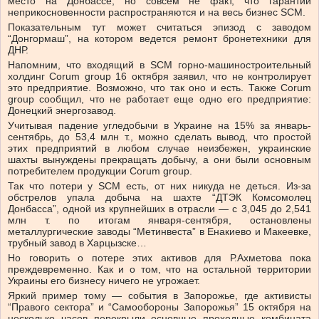
место на Донбассе, но совсем не факт, что гарантии
неприкосновенности распространяются и на весь бизнес SCM.
Показательным тут может считаться эпизод с заводом
“Донгормаш”, на котором ведется ремонт бронетехники для
ДНР.
Напомним, что входящий в SCM горно-машиностроительный
холдинг Corum group 16 октября заявил, что не контролирует
это предприятие. Возможно, что так оно и есть. Также Corum
group сообщил, что не работает еще одно его предприятие:
Донецкий энергозавод.
Учитывая падение угледобычи в Украине на 15% за январь-
сентябрь, до 53,4 млн т., можно сделать вывод, что простой
этих предприятий в любом случае неизбежен, украинские
шахты вынуждены прекращать добычу, а они были основным
потребителем продукции Corum group.
Так что потери у SCM есть, от них никуда не деться. Из-за
обстрелов упала добыча на шахте “ДТЭК Комсомолец
Донбасса”, одной из крупнейших в отрасли — с 3,045 до 2,541
млн т. по итогам января-сентября, остановлены
металлургические заводы “Метинвеста” в Енакиево и Макеевке,
трубный завод в Харцызске…
Но говорить о потере этих активов для Р.Ахметова пока
преждевременно. Как и о том, что на остальной территории
Украины его бизнесу ничего не угрожает.
Яркий пример тому — события в Запорожье, где активисты
“Правого сектора” и “Самообороны Запорожья” 15 октября на
несколько часов перекрыли основные проходные комбината