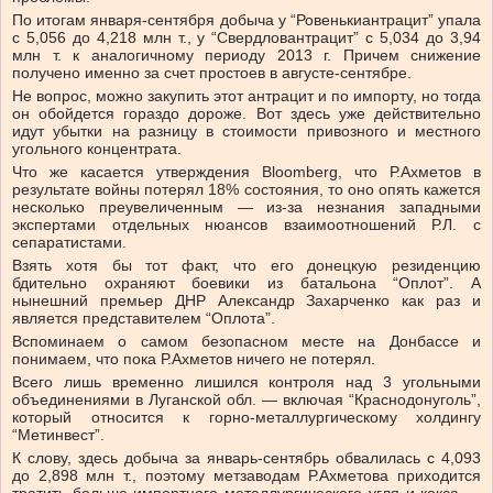
По итогам января-сентября добыча у “Ровенькиантрацит” упала
с 5,056 до 4,218 млн т., у “Свердловантрацит” с 5,034 до 3,94
млн т. к аналогичному периоду 2013 г. Причем снижение
получено именно за счет простоев в августе-сентябре.
Не вопрос, можно закупить этот антрацит и по импорту, но тогда
он обойдется гораздо дороже. Вот здесь уже действительно
идут убытки на разницу в стоимости привозного и местного
угольного концентрата.
Что же касается утверждения Bloomberg, что Р.Ахметов в
результате войны потерял 18% состояния, то оно опять кажется
несколько преувеличенным — из-за незнания западными
экспертами отдельных нюансов взаимоотношений Р.Л. с
сепаратистами.
Взять хотя бы тот факт, что его донецкую резиденцию
бдительно охраняют боевики из батальона “Оплот”. А
нынешний премьер ДНР Александр Захарченко как раз и
является представителем “Оплота”.
Вспоминаем о самом безопасном месте на Донбассе и
понимаем, что пока Р.Ахметов ничего не потерял.
Всего лишь временно лишился контроля над 3 угольными
объединениями в Луганской обл. — включая “Краснодонуголь”,
который относится к горно-металлургическому холдингу
“Метинвест”.
К слову, здесь добыча за январь-сентябрь обвалилась с 4,093
до 2,898 млн т., поэтому метзаводам Р.Ахметова приходится