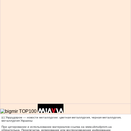
(c) Укррудпром — новости металлургии: цветная металлургия, черная металлургия,
металлургия Украины
При цитировании и использовании материалов ссылка на
www.ukrrudprom.ua
обязательна. Перепечатка, копирование или воспроизведение информации,