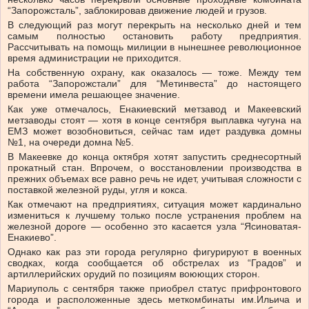
“Запорожсталь”, заблокировав движение людей и грузов.
В следующий раз могут перекрыть на несколько дней и тем
самым полностью остановить работу предприятия.
Рассчитывать на помощь милиции в нынешнее революционное
время администрации не приходится.
На собственную охрану, как оказалось — тоже. Между тем
работа “Запорожстали” для “Метинвеста” до настоящего
времени имела решающее значение.
Как уже отмечалось, Енакиевский метзавод и Макеевский
метзаводы стоят — хотя в конце сентября выплавка чугуна на
ЕМЗ может возобновиться, сейчас там идет раздувка домны
№1, на очереди домна №5.
В Макеевке до конца октября хотят запустить среднесортный
прокатный стан. Впрочем, о восстановлении производства в
прежних объемах все равно речь не идет, учитывая сложности с
поставкой железной руды, угля и кокса.
Как отмечают на предприятиях, ситуация может кардинально
измениться к лучшему только после устранения проблем на
железной дороге — особенно это касается узла “Ясиноватая-
Енакиево”.
Однако как раз эти города регулярно фигурируют в военных
сводках, когда сообщается об обстрелах из “Градов” и
артиллерийских орудий по позициям воюющих сторон.
Мариуполь с сентября также приобрел статус прифронтового
города и расположенные здесь меткомбинаты им.Ильича и