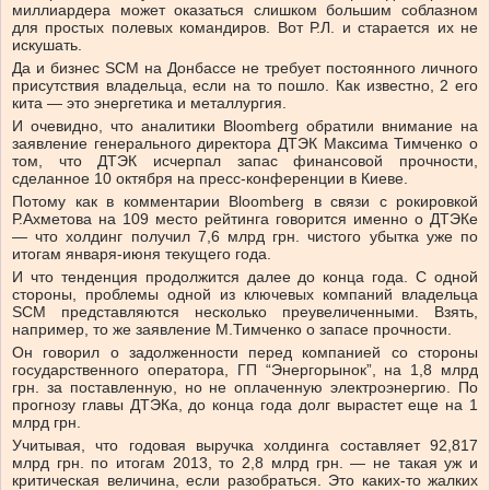
миллиардера может оказаться слишком большим соблазном
для простых полевых командиров. Вот Р.Л. и старается их не
искушать.
Да и бизнес SCM на Донбассе не требует постоянного личного
присутствия владельца, если на то пошло. Как известно, 2 его
кита — это энергетика и металлургия.
И очевидно, что аналитики Bloomberg обратили внимание на
заявление генерального директора ДТЭК Максима Тимченко о
том, что ДТЭК исчерпал запас финансовой прочности,
сделанное 10 октября на пресс-конференции в Киеве.
Потому как в комментарии Bloomberg в связи с рокировкой
Р.Ахметова на 109 место рейтинга говорится именно о ДТЭКе
— что холдинг получил 7,6 млрд грн. чистого убытка уже по
итогам января-июня текущего года.
И что тенденция продолжится далее до конца года. С одной
стороны, проблемы одной из ключевых компаний владельца
SCM представляются несколько преувеличенными. Взять,
например, то же заявление М.Тимченко о запасе прочности.
Он говорил о задолженности перед компанией со стороны
государственного оператора, ГП “Энергорынок”, на 1,8 млрд
грн. за поставленную, но не оплаченную электроэнергию. По
прогнозу главы ДТЭКа, до конца года долг вырастет еще на 1
млрд грн.
Учитывая, что годовая выручка холдинга составляет 92,817
млрд грн. по итогам 2013, то 2,8 млрд грн. — не такая уж и
критическая величина, если разобраться. Это каких-то жалких