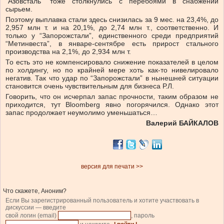
“Азовсталь” тоже столкнулись с перебоями в снабжении
сырьем.
Поэтому выплавка стали здесь снизилась за 9 мес. на 23,4%, до
2,957 млн т. и на 20,1%, до 2,74 млн т., соответственно. И
только у “Запорожстали”, единственного среди предприятий
“Метинвеста”, в январе-сентябре есть прирост стального
производства на 2,1%, до 2,934 млн т.
То есть это не компенсировало снижение показателей в целом
по холдингу, но по крайней мере хоть как-то нивелировало
негатив. Так что удар по “Запорожстали” в нынешней ситуации
становится очень чувствительным для бизнеса Р.Л.
Говорить, что он исчерпал запас прочности, таким образом не
приходится, тут Bloomberg явно погорячился. Однако этот
запас продолжает неумолимо уменьшаться…
Валерий БАЙКАЛОВ
версия для печати >>
Что скажете, Аноним?
Если Вы зарегистрированный пользователь и хотите участвовать в
дискуссии — введите
свой логин (email)
, пароль