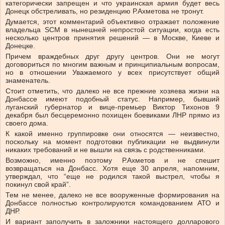
категорически запрещен и что украинская армия будет весь
Донецк обстреливать, но резиденцию Р.Ахметова не тронут.
Думается, этот комментарий объективно отражает положение
владельца SCM в нынешней непростой ситуации, когда есть
несколько центров принятия решений — в Москве, Киеве и
Донецке.
Причем враждебных друг другу центров. Они не могут
договориться по многим важным и принципиальным вопросам,
но в отношении Уважаемого у всех присутствует общий
знаменатель.
Стоит отметить, что далеко не все прежние хозяева жизни на
Донбассе имеют подобный статус. Например, бывший
луганский губернатор и вице-премьер Виктор Тихонов 9
декабря был бесцеремонно похищен боевиками ЛНР прямо из
своего дома.
К какой именно группировке они относятся — неизвестно,
поскольку на момент подготовки публикации не выдвинули
никаких требований и не вышли на связь с родственниками.
Возможно, именно поэтому Р.Ахметов и не спешит
возвращаться на Донбасс. Хотя еще 30 апреля, напомним,
утверждал, что “еще не родился такой выстрел, чтобы я
покинул свой край”.
Тем не менее, далеко не все вооруженные формирования на
Донбассе полностью контролируются командованием АТО и
ДНР.
И вариант заполучить в заложники настоящего долларового