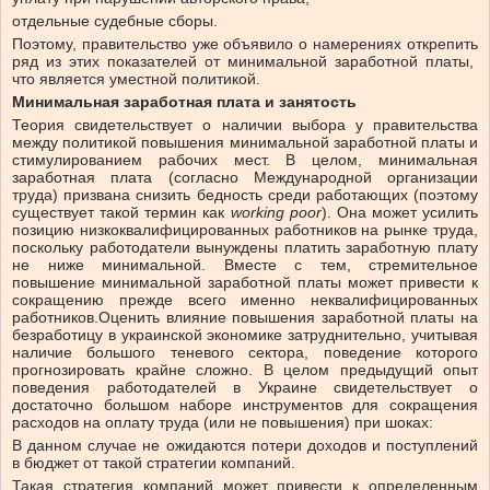
отдельные судебные сборы.
Поэтому, правительство уже объявило о намерениях открепить
ряд из этих показателей от минимальной заработной платы,
что является уместной политикой.
Минимальная заработная плата и занятость
Теория свидетельствует о наличии выбора у правительства
между политикой повышения минимальной заработной платы и
стимулированием рабочих мест. В целом, минимальная
заработная плата (согласно Международной организации
труда) призвана снизить бедность среди работающих (поэтому
существует такой термин как
working poor
). Она может усилить
позицию низкоквалифицированных работников на рынке труда,
поскольку работодатели вынуждены платить заработную плату
не ниже минимальной. Вместе с тем, стремительное
повышение минимальной заработной платы может привести к
сокращению прежде всего именно неквалифицированных
работников.Оценить влияние повышения заработной платы на
безработицу в украинской экономике затруднительно, учитывая
наличие большого теневого сектора, поведение которого
прогнозировать крайне сложно. В целом предыдущий опыт
поведения работодателей в Украине свидетельствует о
достаточно большом наборе инструментов для сокращения
расходов на оплату труда (или не повышения) при шоках:
В данном случае не ожидаются потери доходов и поступлений
в бюджет от такой стратегии компаний.
Такая стратегия компаний может привести к определенным