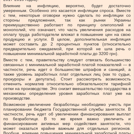
Влияние на инфляцию, вероятно, будет достаточно
умеренным. Особенно это касается инфляции спроса. Вместе
с тем, некоторые оговорки нужно сделать по инфляции со
стороны предложения, так как рынки Украины
преимущественно работают по принципу олигополий и
монополий, что означает, что часть увеличения расходов на
оплату труда работодатели вложат в повышение цен на свою
продукцию и услуги. В целом, дополнительная инфляция
может составить до 2 процентных пунктов (относительно
предварительно ожидаемой, при которой не шла речь о
повышении минимальной заработной платы до 3200 грн).
Вместе с тем, правительству следует отвязать большинство
связанных с минимальной заработной платой показателей — в
частности, речь идет о большинстве штрафов и санкций, а
также уровень заработных плат отдельных лиц (как то судьи,
прокуроры и депутаты). Стоит рассмотреть возможность
отменить норматив относительно обязательности тарифной
сетки на производстве. Это снизит вмешательство государства в
механизмы определения уровня заработных плат уже на
производстве.
Возможное увеличение безработицы необходимо учесть при
планировании бюджета Государственной службы занятости. В
частности, речь идет об увеличении финансирования выплат
по безработице. В то же время важно увеличить и
финансирование активных мер содействия занятости, что
может оказаться крайне важным для отдельных регионов.
Вообще, влияние повышения минимальной заработной платы