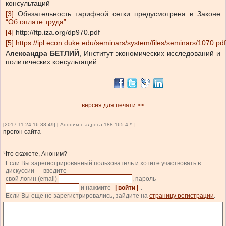
консультаций
[3]
Обязательность тарифной сетки предусмотрена в Законе
“Об оплате труда”
[4]
http://ftp.iza.org/dp970.pdf
[5]
https://ipl.econ.duke.edu/seminars/system/files/seminars/1070.pdf
А
лександра БЕТЛИЙ
, Институт экономических исследований и
политических консультаций
версия для печати >>
[2017-11-24 16:38:49] [ Аноним с адреса 188.165.4.* ]
прогон сайта
Что скажете, Аноним?
Если Вы зарегистрированный пользователь и хотите участвовать в
дискуссии — введите
свой логин (email)
, пароль
и нажмите
| войти |
.
Если Вы еще не зарегистрировались, зайдите на
страницу регистрации
.