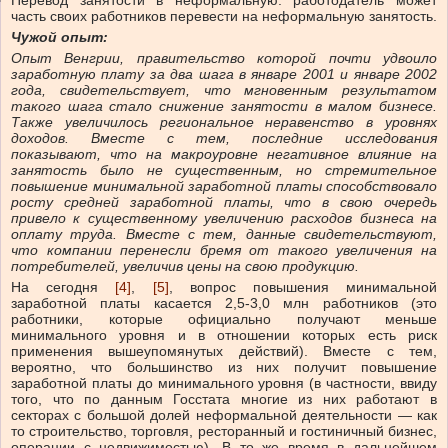
Перевод занятости в неформальную: работодатель может
часть своих работников перевести на неформальную занятость.
Чужой опыт:
Опыт Венгрии, правительство которой почти удвоило
заработную плату за два шага в январе 2001 и январе 2002
года, свидетельствует, что мгновенным результатом
такого шага стало снижение занятости в малом бизнесе.
Также увеличилось региональное неравенство в уровнях
доходов. Вместе с тем, последние исследования
показывают, что на макроуровне негативное влияние на
занятость было не существенным, но стремительное
повышение минимальной заработной платы способствовало
росту средней заработной платы, что в свою очередь
привело к существенному увеличению расходов бизнеса на
оплату труда. Вместе с тем, данные свидетельствуют,
что компании перенесли бремя от такого увеличения на
потребителей, увеличив цены на свою продукцию.
На сегодня
[4]
,
[5]
, вопрос повышения минимальной
заработной платы касается 2,5-3,0 млн работников (это
работники, которые официально получают меньше
минимального уровня и в отношении которых есть риск
применения вышеупомянутых действий). Вместе с тем,
вероятно, что большинство из них получит повышение
заработной платы до минимального уровня (в частности, ввиду
того, что по данным Госстата многие из них работают в
секторах с большой долей неформальной деятельности — как
то строительство, торговля, ресторанный и гостиничный бизнес,
операции с недвижимостью). В то же время в дальнейшем