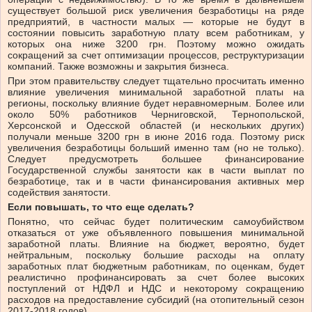
существует большой риск увеличения безработицы на ряде
предприятий, в частности малых — которые не будут в
состоянии повысить заработную плату всем работникам, у
которых она ниже 3200 грн. Поэтому можно ожидать
сокращений за счет оптимизации процессов, реструктуризации
компаний. Также возможны и закрытия бизнеса.
При этом правительству следует тщательно просчитать именно
влияние увеличения минимальной заработной платы на
регионы, поскольку влияние будет неравномерным. Более или
около 50% работников Черниговской, Тернопольской,
Херсонской и Одесской областей (и нескольких других)
получали меньше 3200 грн в июне 2016 года. Поэтому риск
увеличения безработицы больший именно там (но не только).
Следует предусмотреть большее финансирование
Государственной службы занятости как в части выплат по
безработице, так и в части финансирования активных мер
содействия занятости.
Если повышать, то что еще сделать?
Понятно, что сейчас будет политическим самоубийством
отказаться от уже объявленного повышения минимальной
заработной платы. Влияние на бюджет, вероятно, будет
нейтральным, поскольку большие расходы на оплату
заработных плат бюджетным работникам, по оценкам, будет
реалистично профинансировать за счет более высоких
поступлений от НДФЛ и НДС и некоторому сокращению
расходов на предоставление субсидий (на отопительный сезон
2017-2018 годов).