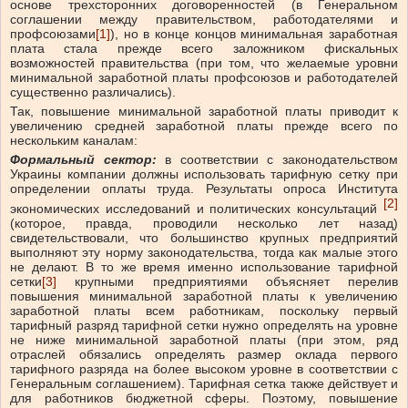
основе трехсторонних договоренностей (в Генеральном
соглашении между правительством, работодателями и
профсоюзами
[1]
), но в конце концов минимальная заработная
плата стала прежде всего заложником фискальных
возможностей правительства (при том, что желаемые уровни
минимальной заработной платы профсоюзов и работодателей
существенно различались).
Так, повышение минимальной заработной платы приводит к
увеличению средней заработной платы прежде всего по
нескольким каналам:
Формальный сектор:
в соответствии с законодательством
Украины компании должны использовать тарифную сетку при
определении оплаты труда. Результаты опроса Института
[2]
экономических исследований и политических консультаций
(которое, правда, проводили несколько лет назад)
свидетельствовали, что большинство крупных предприятий
выполняют эту норму законодательства, тогда как малые этого
не делают. В то же время именно использование тарифной
сетки
[3]
крупными предприятиями объясняет перелив
повышения минимальной заработной платы к увеличению
заработной платы всем работникам, поскольку первый
тарифный разряд тарифной сетки нужно определять на уровне
не ниже минимальной заработной платы (при этом, ряд
отраслей обязались определять размер оклада первого
тарифного разряда на более высоком уровне в соответствии с
Генеральным соглашением). Тарифная сетка также действует и
для работников бюджетной сферы. Поэтому, повышение