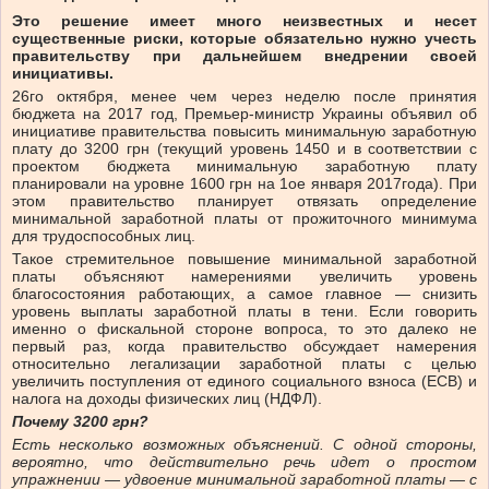
Это решение имеет много неизвестных и несет
существенные риски, которые обязательно нужно учесть
правительству при дальнейшем внедрении своей
инициативы.
26го октября, менее чем через неделю после принятия
бюджета на 2017 год, Премьер-министр Украины объявил об
инициативе правительства повысить минимальную заработную
плату до 3200 грн (текущий уровень 1450 и в соответствии с
проектом бюджета минимальную заработную плату
планировали на уровне 1600 грн на 1ое января 2017года). При
этом правительство планирует отвязать определение
минимальной заработной платы от прожиточного минимума
для трудоспособных лиц.
Такое стремительное повышение минимальной заработной
платы объясняют намерениями увеличить уровень
благосостояния работающих, а самое главное — снизить
уровень выплаты заработной платы в тени. Если говорить
именно о фискальной стороне вопроса, то это далеко не
первый раз, когда правительство обсуждает намерения
относительно легализации заработной платы с целью
увеличить поступления от единого социального взноса (ЕСВ) и
налога на доходы физических лиц (НДФЛ).
Почему 3200 грн?
Есть несколько возможных объяснений. С одной стороны,
вероятно, что действительно речь идет о простом
упражнении — удвоение минимальной заработной платы — с