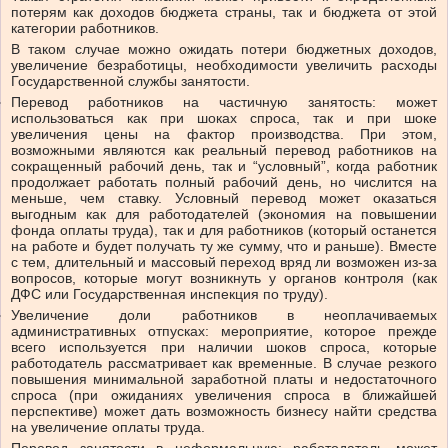
потерям как доходов бюджета страны, так и бюджета от этой
категории работников.
В таком случае можно ожидать потери бюджетных доходов,
увеличение безработицы, необходимости увеличить расходы
Государственной службы занятости.
Перевод работников на частичную занятость: может
использоваться как при шоках спроса, так и при шоке
увеличения цены на фактор производства. При этом,
возможными являются как реальный перевод работников на
сокращенный рабочий день, так и “условный”, когда работник
продолжает работать полный рабочий день, но числится на
меньше, чем ставку. Условный перевод может оказаться
выгодным как для работодателей (экономия на повышении
фонда оплаты труда), так и для работников (который останется
на работе и будет получать ту же сумму, что и раньше). Вместе
с тем, длительный и массовый переход вряд ли возможен из-за
вопросов, которые могут возникнуть у органов контроля (как
ДФС или Государственная инспекция по труду).
Увеличение доли работников в неоплачиваемых
административных отпусках: мероприятие, которое прежде
всего используется при наличии шоков спроса, которые
работодатель рассматривает как временные. В случае резкого
повышения минимальной заработной платы и недостаточного
спроса (при ожиданиях увеличения спроса в ближайшей
перспективе) может дать возможность бизнесу найти средства
на увеличение оплаты труда.