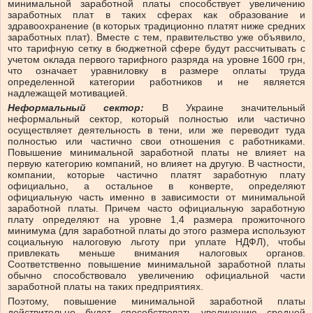
минимальной заработной платы способствует увеличению
заработных плат в таких сферах как образование и
здравоохранение (в которых традиционно платят ниже средних
заработных плат). Вместе с тем, правительство уже объявило,
что тарифную сетку в бюджетной сфере будут рассчитывать с
учетом оклада первого тарифного разряда на уровне 1600 грн,
что означает уравниловку в размере оплаты труда
определенной категории работников и не является
надлежащей мотивацией.
Неформальный сектор:
В Украине значительный
неформальный сектор, который полностью или частично
осуществляет деятельность в тени, или же переводит туда
полностью или частично свои отношения с работниками.
Повышение минимальной заработной платы не влияет на
первую категорию компаний, но влияет на другую. В частности,
компании, которые частично платят заработную плату
официально, а остальное в конверте, определяют
официальную часть именно в зависимости от минимальной
заработной платы. Причем часто официальную заработную
плату определяют на уровне 1,4 размера прожиточного
минимума (для заработной платы до этого размера используют
социальную налоговую льготу при уплате НДФЛ), чтобы
привлекать меньше внимания налоговых органов.
Соответственно повышение минимальной заработной платы
обычно способствовало увеличению официальной части
заработной платы на таких предприятиях.
Поэтому, повышение минимальной заработной платы
действительно будет способствовать увеличению средней