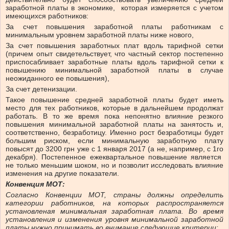
заработной платы в экономике, которая измеряется с учетом
имеющихся работников:
За счет повышения заработной платы работникам с
минимальным уровнем заработной платы ниже нового,
За счет повышения заработных плат вдоль тарифной сетки
(причем опыт свидетельствует, что частный сектор постепенно
приспосабливает заработные платы вдоль тарифной сетки к
повышению минимальной заработной платы в случае
неожиданного ее повышения),
За счет детенизации.
Такое повышение средней заработной платы будет иметь
место для тех работников, которые в дальнейшем продолжат
работать. В то же время пока непонятно влияние резкого
повышения минимальной заработной платы на занятость и,
соответственно, безработицу. Именно рост безработицы будет
большим риском, если минимальную заработную плату
повысят до 3200 грн уже с 1 января 2017 (а не, например, с 1го
декабря). Постепенное ежеквартальное повышение является
не только меньшим шоком, но и позволит исследовать влияние
изменения на другие показатели.
Конвенция МОТ:
Согласно Конвенции МОТ, страны должны определить
категории работников, на которых распространяется
установленая минимальная заработная плата. Во время
установления и изменения уровня минимальной заработной
платы нужно принимать во внимание следующие критерии: