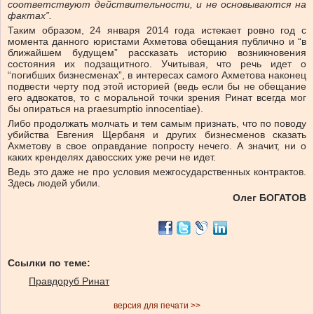
соответствуют действительности, и не основываются на
фактах”.
Таким образом, 24 января 2014 года истекает ровно год с
момента данного юристами Ахметова обещания публично и “в
ближайшем будущем” рассказать историю возникновения
состояния их подзащитного. Учитывая, что речь идет о
“погибших бизнесменах”, в интересах самого Ахметова наконец
подвести черту под этой историей (ведь если бы не обещание
его адвокатов, то с моральной точки зрения Ринат всегда мог
бы опираться на praesumptio innocentiae).
Либо продолжать молчать и тем самым признать, что по поводу
убийства Евгения Щербаня и других бизнесменов сказать
Ахметову в свое оправдание попросту нечего. А значит, ни о
каких кренделях давосских уже речи не идет.
Ведь это даже не про условия межгосударственных контрактов.
Здесь людей убили.
Олег БОГАТОВ
Ссылки по теме:
Правдоруб Ринат
версия для печати >>