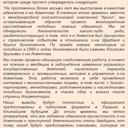
котором среди прочего утверждалось следующее:
“На протяжении более восьми лет мы выступаем в качестве
адвокатов г-на Ахметова. В течение этого времени, вместе
с международной консалтинговой компанией “Кролл”, мы
исчерпывающим образом провели многократные
расследования подобных ложных обвинений. Мы не
обнаружили доказательств какого-либо рода,
свидетельствующих о том, что г-н Ахметов был причастен
к трагическим событиям в отношении г-на Щербаня и
других бизнесменов. По правде говоря, некоторые из
погибших в 1990-х годах бизнесменов были самыми близкими
друзьями г-на Ахметова.
Мы также провели обширную следственную работу в ответ
на ложные и вводящие в заблуждение заявления украинских
государственных деятелей касательно перехода
коммерческих и промышленных активов в управление г-на
Ахметова. Эта работа включала в себя проведение
интервью с многочисленными лицами, в том числе, с бизнес-
партнерами, менеджерами, родственниками и наследниками
погибших бизнесменов, а также сбор и анализ тысяч
страниц документации.
Наши выводы будут полностью и официально
предоставлены в публичном формате в Украине в
ближайшем будущем. До этого времени, мы четко
утверждаем, что все недавние обвинения причастности г-на
Ахметова к преступной деятельности почти двадцать лет
тому назад будут представлены таковыми, которые не