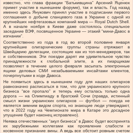
известно, что глава фракции “Батькивщина” Арсений Яценюк
примет участие в нынешнем форуме), так и власть. Год назад
именно здесь Янукович принял участие в подписании первого
соглашения о добыче сланцевого газа в Украине с одной из
крупнейших нефтегазовых компаний мира — Royal Dutch Shell.
А в начале ноября в Киеве даже состоялось специальное
заседание ВЭФ, посвященное Украине — этакий “мини-Давос в
изгнании”.
Соответственно из года в год во второй половине января
крупнейшие олигархические группы страны отряжают в
Швейцарию делегации, состоящие как из топ-менеджеров, так
и собственников. Эти поездки дарят им удивительное чувство
принадлежности к глобальной элите, а их пиарщикам
позволяют в течение целого февраля засыпать электронные
ящики деловых СМИ незабываемыми инсайтами клиентов,
почерпнутыми в ходе Давоса.
Не появиться здесь в нынешнем году для наших олигархов
равнозначно расписаться в том, что для украинского крупного
бизнеса “все пропало” и теперь ему осталась только одна
дорога — на Олимпиаду в братский Сочи (правда, истинный
смысл жизни украинских олигархов — футбол — покуда не
является зимним видом спорта, но знающие люди утверждают,
что в 2022 году на Чемпионате мира в Катаре это досадное
упущение будет наконец исправлено).
Неявка отечественных “акул бизнеса” в Давос будет воспринята
их зарубежными коллегами как проявление слабости и
косвенное признание вины. А ведь все обстоит ровным счетом