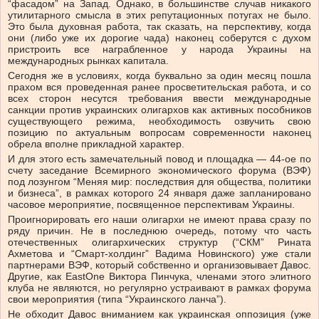
“фасадом” на Запад. Однако, в большинстве случав никакого
утилитарного смысла в этих репутационных потугах не было.
Это была духовная работа, так сказать, на перспективу, когда
они (либо уже их дорогие чада) наконец соберутся с духом
пристроить все награбленное у народа Украины на
международных рынках капитала.
Сегодня же в условиях, когда буквально за один месяц пошла
прахом вся проведенная ранее просветительская работа, и со
всех сторон несутся требования ввести международные
санкции против украинских олигархов как активных пособников
существующего режима, необходимость озвучить свою
позицию по актуальным вопросам современности наконец
обрела вполне прикладной характер.
И для этого есть замечательный повод и площадка — 44-ое по
счету заседание Всемирного экономического форума (ВЭФ)
под лозунгом “Меняя мир: последствия для общества, политики
и бизнеса”, в рамках которого 24 января даже запланировано
часовое мероприятие, посвященное перспективам Украины.
Проигнорировать его наши олигархи не имеют права сразу по
ряду причин. Не в последнюю очередь, потому что часть
отечественных олигархических структур (“СКМ” Рината
Ахметова и “Смарт-холдинг” Вадима Новинского) уже стали
партнерами ВЭФ, который собственно и организовывает Давос.
Другие, как EastOne Виктора Пинчука, членами этого элитного
клуба не являются, но регулярно устраивают в рамках форума
свои мероприятия (типа “Украинского ланча”).
Не обходит Давос вниманием как украинская оппозиция (уже