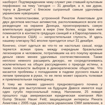
наоборот. Подтверждением чему служит уже ставший культовым
перфоманс на тему “сегодня — 31 декабря, а я, как дурак,
торчу в Донецке” с блеском сыгранный самым удачливым
украинским нуворишем.
После телепостановки, устроенной Ринатом Ахметовым для
двух десятков местных активистов, расположившихся возле его
резиденции на окраине Донецка, проигнорировать самую
влиятельную аудиторию в мире (тем более, когда твое имя
поминается в контексте грядущих санкций и в Европарламенте,
и в Конгрессе США) — непростительная глупость. И здесь
нашему олигарху №1 вполне пригодится опыт 31 декабря.
Конечно, стоит одеться во что-то не настолько casual, когда
теряется всякая грань между очередным бразильским
легионером и человеком, потратившим на его покупку кровные
деньги своих менее удачливых соотечественников. Также
неплохо немного расширить дискурс, не сосредотачиваясь
исключительно на общих рассуждениях о природе истины, а
также полезности выборов в демократическом обществе. Что
касается проблемы с попаданием в падежи русского языка и
легким тремором в руках, то ее легко может скрасить толковая
и привлекательная переводчица.
К тому же помимо удачного предновогоднего почина у
Ахметова для выступления на будущем Давосе имеется еще
один сугубо персональный повод. Напомним, 25 января
прошлого года американская юридическая компания Akin
Gump Strauss Hauer Feld, защищающая интересы Рината
Ахметова c 2005 года, разослала украинским СМИ заявление, в